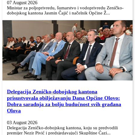
07 August 2026
Ministar za poljoprivredu, šumarstvo i vodoprivredu Zeničko-
dobojskog kantona Jasmin Čajić i načelnik Općine Ž...
Delegacija Zeničko-dobojskog kantona
prisustvovala obilježavanju Dana Općine Olovo:
Dobra saradnja za bolju budućnost svih građana
Olova
03 August 2026
Delegacija Zeničko-dobojskog kantona, koju su predvodili
premijer Nezir Pivić i predsjedavajući Skupštine Ćazi...