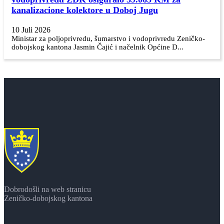
kanalizacione kolektore u Doboj Jugu
10 Juli 2026
Ministar za poljoprivredu, šumarstvo i vodoprivredu Zeničko-
dobojskog kantona Jasmin Čajić i načelnik Općine D...
Dobrodošli na web stranicu
Zeničko-dobojskog kantona