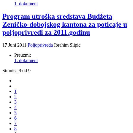
1. dokument
Program utroška sredstava Budžeta
Zeničko-dobojskog kantona za poticaje u
poljoprivredi za 2011.godinu
17 Juni 2011
Poljoprivreda
Ibrahim Slipic
Preuzmi:
1. dokument
Stranica 9 od 9
1
2
3
4
5
6
7
8