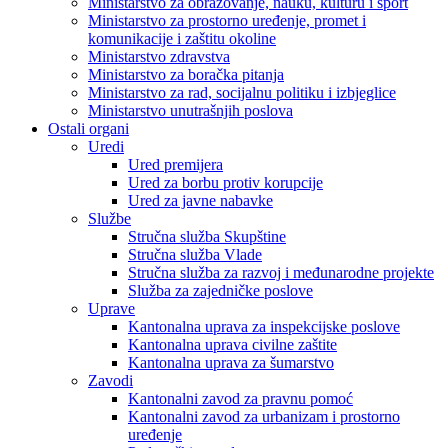
Ministarstvo za obrazovanje, nauku, kulturu i sport
Ministarstvo za prostorno uređenje, promet i
komunikacije i zaštitu okoline
Ministarstvo zdravstva
Ministarstvo za boračka pitanja
Ministarstvo za rad, socijalnu politiku i izbjeglice
Ministarstvo unutrašnjih poslova
Ostali organi
Uredi
Ured premijera
Ured za borbu protiv korupcije
Ured za javne nabavke
Službe
Stručna služba Skupštine
Stručna služba Vlade
Stručna služba za razvoj i međunarodne projekte
Služba za zajedničke poslove
Uprave
Kantonalna uprava za inspekcijske poslove
Kantonalna uprava civilne zaštite
Kantonalna uprava za šumarstvo
Zavodi
Kantonalni zavod za pravnu pomoć
Kantonalni zavod za urbanizam i prostorno
uređenje