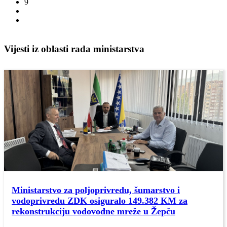
9
Vijesti iz oblasti rada ministarstva
Ministarstvo za poljoprivredu, šumarstvo i
vodoprivredu ZDK osiguralo 149.382 KM za
rekonstrukciju vodovodne mreže u Žepču