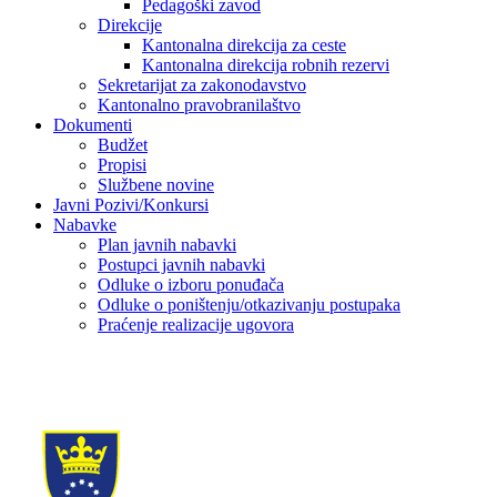
Pedagoški zavod
Direkcije
Kantonalna direkcija za ceste
Kantonalna direkcija robnih rezervi
Sekretarijat za zakonodavstvo
Kantonalno pravobranilaštvo
Dokumenti
Budžet
Propisi
Službene novine
Javni Pozivi/Konkursi
Nabavke
Plan javnih nabavki
Postupci javnih nabavki
Odluke o izboru ponuđača
Odluke o poništenju/otkazivanju postupaka
Praćenje realizacije ugovora