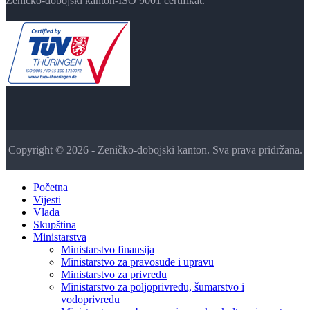
Zeničko-dobojski kanton-ISO 9001 certifikat.
Copyright © 2026 - Zeničko-dobojski kanton. Sva prava pridržana.
Početna
Vijesti
Vlada
Skupština
Ministarstva
Ministarstvo finansija
Ministarstvo za pravosuđe i upravu
Ministarstvo za privredu
Ministarstvo za poljoprivredu, šumarstvo i
vodoprivredu