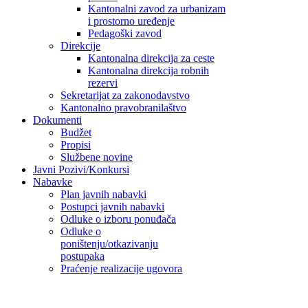
Kantonalni zavod za urbanizam
i prostorno uređenje
Pedagoški zavod
Direkcije
Kantonalna direkcija za ceste
Kantonalna direkcija robnih
rezervi
Sekretarijat za zakonodavstvo
Kantonalno pravobranilaštvo
Dokumenti
Budžet
Propisi
Službene novine
Javni Pozivi/Konkursi
Nabavke
Plan javnih nabavki
Postupci javnih nabavki
Odluke o izboru ponuđača
Odluke o
poništenju/otkazivanju
postupaka
Praćenje realizacije ugovora