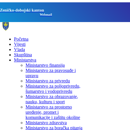
Zeničko-dobojski kanton
Webmail
Početna
Vijesti
Vlada
Skupština
Ministarstva
Ministarstvo finansija
Ministarstvo za pravosuđe i
upravu
Ministarstvo za privredu
Ministarstvo za poljoprivredu,
šumarstvo i vodoprivredu
Ministarstvo za obrazovanje,
nauku, kulturu i sport
Ministarstvo za prostorno
uređenje, promet i
komunikacije i zaštitu okoline
Ministarstvo zdravstva
Ministarstvo za boračka pitanja