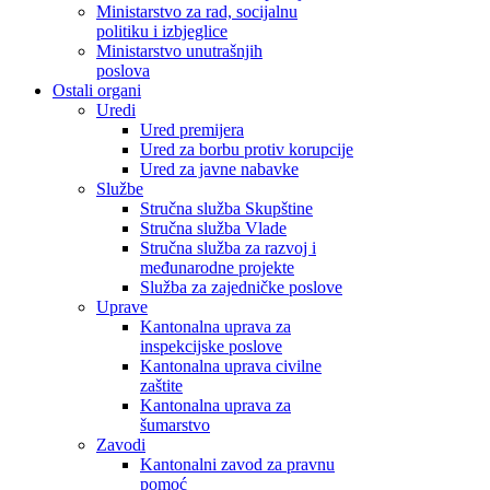
Ministarstvo za rad, socijalnu
politiku i izbjeglice
Ministarstvo unutrašnjih
poslova
Ostali organi
Uredi
Ured premijera
Ured za borbu protiv korupcije
Ured za javne nabavke
Službe
Stručna služba Skupštine
Stručna služba Vlade
Stručna služba za razvoj i
međunarodne projekte
Služba za zajedničke poslove
Uprave
Kantonalna uprava za
inspekcijske poslove
Kantonalna uprava civilne
zaštite
Kantonalna uprava za
šumarstvo
Zavodi
Kantonalni zavod za pravnu
pomoć