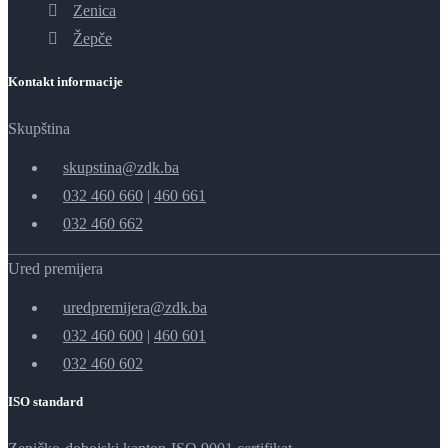
Zenica
Žepče
Kontakt informacije
Skupština
skupstina@zdk.ba
032 460 660
|
460 661
032 460 662
Ured premijera
uredpremijera@zdk.ba
032 460 600
|
460 601
032 460 602
ISO standard