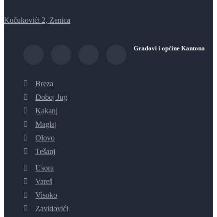
Kučukovići 2, Zenica
Gradovi i općine Kantona
Breza
Doboj Jug
Kakanj
Maglaj
Olovo
Tešanj
Usora
Vareš
Visoko
Zavidovići