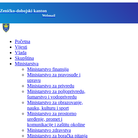
Zeničko-dobojski kanton
Webmail
Početna
Vijesti
Vlada
Skupština
Ministarstva
Ministarstvo finansija
Ministarstvo za pravosuđe i
upravu
Ministarstvo za privredu
Ministarstvo za poljoprivredu,
šumarstvo i vodoprivredu
Ministarstvo za obrazovanje,
nauku, kulturu i sport
Ministarstvo za prostorno
uređenje, promet i
komunikacije i zaštitu okoline
Ministarstvo zdravstva
Ministarstvo za boračka pitanja