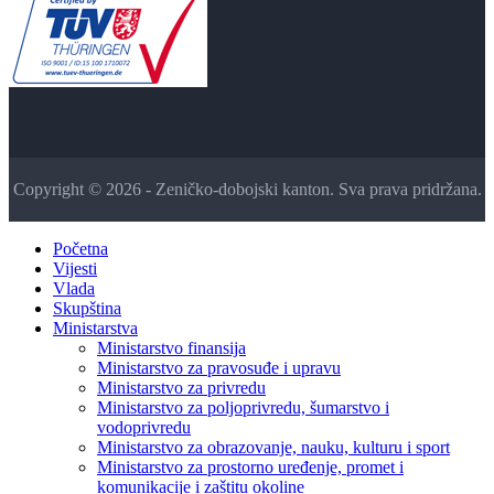
Copyright © 2026 - Zeničko-dobojski kanton. Sva prava pridržana.
Početna
Vijesti
Vlada
Skupština
Ministarstva
Ministarstvo finansija
Ministarstvo za pravosuđe i upravu
Ministarstvo za privredu
Ministarstvo za poljoprivredu, šumarstvo i
vodoprivredu
Ministarstvo za obrazovanje, nauku, kulturu i sport
Ministarstvo za prostorno uređenje, promet i
komunikacije i zaštitu okoline