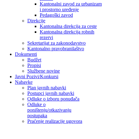
Kantonalni zavod za urbanizam
i prostorno uređenje
Pedagoški zavod
Direkcije
Kantonalna direkcija za ceste
Kantonalna direkcija robnih
rezervi
Sekretarijat za zakonodavstvo
Kantonalno pravobranilaštvo
Dokumenti
Budžet
Propisi
Službene novine
Javni Pozivi/Konkursi
Nabavke
Plan javnih nabavki
Postupci javnih nabavki
Odluke o izboru ponuđača
Odluke o
poništenju/otkazivanju
postupaka
Praćenje realizacije ugovora