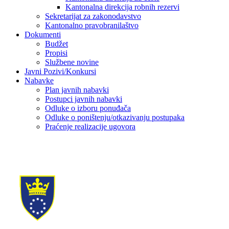
Kantonalna direkcija robnih rezervi
Sekretarijat za zakonodavstvo
Kantonalno pravobranilaštvo
Dokumenti
Budžet
Propisi
Službene novine
Javni Pozivi/Konkursi
Nabavke
Plan javnih nabavki
Postupci javnih nabavki
Odluke o izboru ponuđača
Odluke o poništenju/otkazivanju postupaka
Praćenje realizacije ugovora