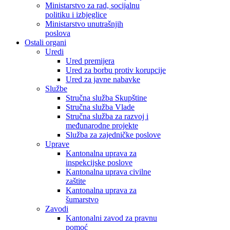
Ministarstvo za rad, socijalnu
politiku i izbjeglice
Ministarstvo unutrašnjih
poslova
Ostali organi
Uredi
Ured premijera
Ured za borbu protiv korupcije
Ured za javne nabavke
Službe
Stručna služba Skupštine
Stručna služba Vlade
Stručna služba za razvoj i
međunarodne projekte
Služba za zajedničke poslove
Uprave
Kantonalna uprava za
inspekcijske poslove
Kantonalna uprava civilne
zaštite
Kantonalna uprava za
šumarstvo
Zavodi
Kantonalni zavod za pravnu
pomoć