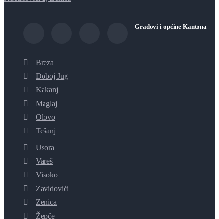
Gradovi i općine Kantona
Breza
Doboj Jug
Kakanj
Maglaj
Olovo
Tešanj
Usora
Vareš
Visoko
Zavidovići
Zenica
Žepče