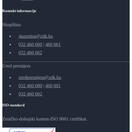
Kontakt informacije
Skupština
skupstina@zdk.ba
032 460 660
|
460 661
032 460 662
Ured premijera
uredpremijera@zdk.ba
032 460 600
|
460 601
032 460 602
ISO standard
Zeničko-dobojski kanton-ISO 9001 certifikat.