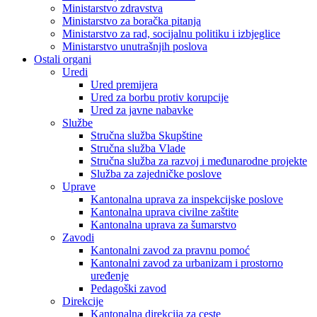
Ministarstvo zdravstva
Ministarstvo za boračka pitanja
Ministarstvo za rad, socijalnu politiku i izbjeglice
Ministarstvo unutrašnjih poslova
Ostali organi
Uredi
Ured premijera
Ured za borbu protiv korupcije
Ured za javne nabavke
Službe
Stručna služba Skupštine
Stručna služba Vlade
Stručna služba za razvoj i međunarodne projekte
Služba za zajedničke poslove
Uprave
Kantonalna uprava za inspekcijske poslove
Kantonalna uprava civilne zaštite
Kantonalna uprava za šumarstvo
Zavodi
Kantonalni zavod za pravnu pomoć
Kantonalni zavod za urbanizam i prostorno
uređenje
Pedagoški zavod
Direkcije
Kantonalna direkcija za ceste