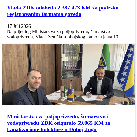
Vlada ZDK odobrila 2.387.473 KM za podršku
registrovanim farmama goveda
17 Juli 2026
Na prijedlog Ministarstva za poljoprivredu, šumarstvo i
vodoprivredu, Vlada Zeničko-dobojskog kantona je na 13...
Ministarstvo za poljoprivredu, šumarstvo i
vodoprivredu ZDK osiguralo 59.065 KM za
kanalizacione kolektore u Doboj Jugu