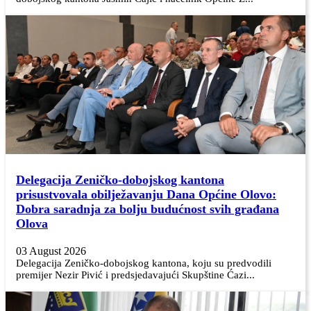
Delegacija Zeničko-dobojskog kantona
prisustvovala obilježavanju Dana Općine Olovo:
Dobra saradnja za bolju budućnost svih građana
Olova
03 August 2026
Delegacija Zeničko-dobojskog kantona, koju su predvodili
premijer Nezir Pivić i predsjedavajući Skupštine Ćazi...