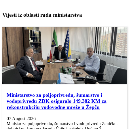
Vijesti iz oblasti rada ministarstva
Ministarstvo za poljoprivredu, šumarstvo i
vodoprivredu ZDK osiguralo 149.382 KM za
rekonstrukciju vodovodne mreže u Žepču
07 August 2026
Ministar za poljoprivredu, šumarstvo i vodoprivredu Zeničko-
dobojskog kantona Jasmin Čajić i načelnik Općine Ž...