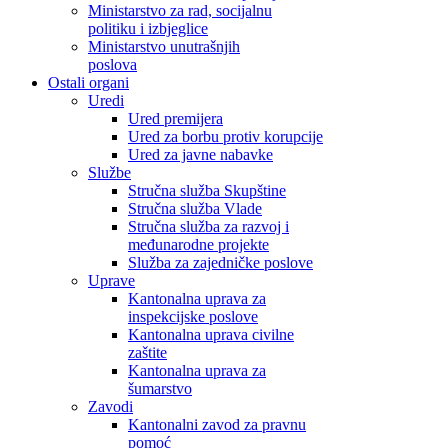
Ministarstvo za rad, socijalnu
politiku i izbjeglice
Ministarstvo unutrašnjih
poslova
Ostali organi
Uredi
Ured premijera
Ured za borbu protiv korupcije
Ured za javne nabavke
Službe
Stručna služba Skupštine
Stručna služba Vlade
Stručna služba za razvoj i
međunarodne projekte
Služba za zajedničke poslove
Uprave
Kantonalna uprava za
inspekcijske poslove
Kantonalna uprava civilne
zaštite
Kantonalna uprava za
šumarstvo
Zavodi
Kantonalni zavod za pravnu
pomoć