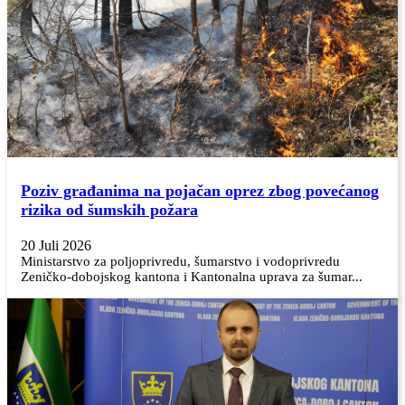
Poziv građanima na pojačan oprez zbog povećanog
rizika od šumskih požara
20 Juli 2026
Ministarstvo za poljoprivredu, šumarstvo i vodoprivredu
Zeničko-dobojskog kantona i Kantonalna uprava za šumar...