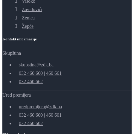
Visoko
Zavidovići
Zenica
Žepče
Kontakt informacije
Skupština
skupstina@zdk.ba
032 460 660
|
460 661
032 460 662
Ured premijera
uredpremijera@zdk.ba
032 460 600
|
460 601
032 460 602