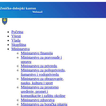
Zeničko-dobojski kanton
Webmail
Početna
Vijesti
Vlada
Skupština
Ministarstva
Ministarstvo finansija
Ministarstvo za pravosuđe i
upravu
Ministarstvo za privredu
Ministarstvo za poljoprivredu,
šumarstvo i vodoprivredu
Ministarstvo za obrazovanje,
nauku, kulturu i sport
Ministarstvo za prostorno
uređenje, promet i
komunikacije i zaštitu okoline
Ministarstvo zdravstva
Ministarstvo za boračka pitanja