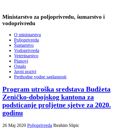
Ministarstvo za poljoprivredu, šumarstvo i
vodoprivredu
O ministarstvu
Poljoprivreda
Šumarstvo
Vodoprivreda
Veterinarstvo
Planovi
Ostalo
Javni pozivi
Prethodne vodne saglasnosti
Program utroška sredstava Budžeta
Zeničko-dobojskog kantona za
podsticanje proljetne sjetve za 2020.
godinu
26 Maj 2020
Poljoprivreda
Ibrahim Slipic