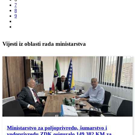
7
8
9
Vijesti iz oblasti rada ministarstva
Ministarstvo za poljoprivredu, šumarstvo i
vodoprivredu ZDK osiguralo 149.382 KM za