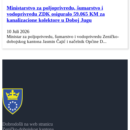
Ministarstvo za poljoprivredu, šumarstvo i
vodoprivredu ZDK osiguralo 59.065 KM za
kanalizacione kolektore u Doboj Jugu
10 Juli 2026
Ministar za poljoprivredu, šumarstvo i vodoprivredu Zeničko-
dobojskog kantona Jasmin Čajić i načelnik Općine D...
Dobrodošli na web stranicu
Zeničko-dobojskog kantona