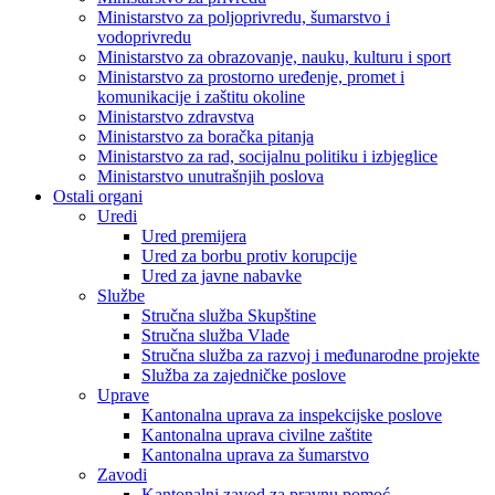
Ministarstvo za poljoprivredu, šumarstvo i
vodoprivredu
Ministarstvo za obrazovanje, nauku, kulturu i sport
Ministarstvo za prostorno uređenje, promet i
komunikacije i zaštitu okoline
Ministarstvo zdravstva
Ministarstvo za boračka pitanja
Ministarstvo za rad, socijalnu politiku i izbjeglice
Ministarstvo unutrašnjih poslova
Ostali organi
Uredi
Ured premijera
Ured za borbu protiv korupcije
Ured za javne nabavke
Službe
Stručna služba Skupštine
Stručna služba Vlade
Stručna služba za razvoj i međunarodne projekte
Služba za zajedničke poslove
Uprave
Kantonalna uprava za inspekcijske poslove
Kantonalna uprava civilne zaštite
Kantonalna uprava za šumarstvo
Zavodi
Kantonalni zavod za pravnu pomoć