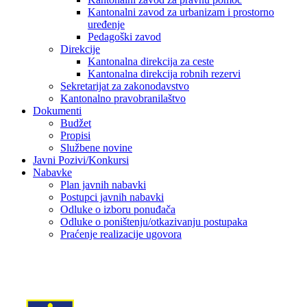
Kantonalni zavod za urbanizam i prostorno
uređenje
Pedagoški zavod
Direkcije
Kantonalna direkcija za ceste
Kantonalna direkcija robnih rezervi
Sekretarijat za zakonodavstvo
Kantonalno pravobranilaštvo
Dokumenti
Budžet
Propisi
Službene novine
Javni Pozivi/Konkursi
Nabavke
Plan javnih nabavki
Postupci javnih nabavki
Odluke o izboru ponuđača
Odluke o poništenju/otkazivanju postupaka
Praćenje realizacije ugovora