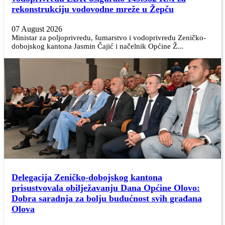
rekonstrukciju vodovodne mreže u Žepču
07 August 2026
Ministar za poljoprivredu, šumarstvo i vodoprivredu Zeničko-
dobojskog kantona Jasmin Čajić i načelnik Općine Ž...
Delegacija Zeničko-dobojskog kantona
prisustvovala obilježavanju Dana Općine Olovo:
Dobra saradnja za bolju budućnost svih građana
Olova