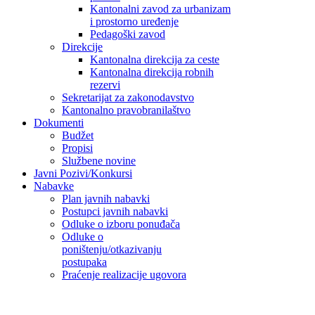
Kantonalni zavod za urbanizam
i prostorno uređenje
Pedagoški zavod
Direkcije
Kantonalna direkcija za ceste
Kantonalna direkcija robnih
rezervi
Sekretarijat za zakonodavstvo
Kantonalno pravobranilaštvo
Dokumenti
Budžet
Propisi
Službene novine
Javni Pozivi/Konkursi
Nabavke
Plan javnih nabavki
Postupci javnih nabavki
Odluke o izboru ponuđača
Odluke o
poništenju/otkazivanju
postupaka
Praćenje realizacije ugovora