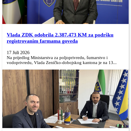
Vlada ZDK odobrila 2.387.473 KM za podršku
registrovanim farmama goveda
17 Juli 2026
Na prijedlog Ministarstva za poljoprivredu, šumarstvo i
vodoprivredu, Vlada Zeničko-dobojskog kantona je na 13...