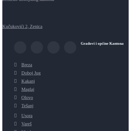
Kučukovići 2, Zenica
Gradovi i općine Kantona
Breza
Doboj Jug
Kakanj
Maglaj
Olovo
Tešanj
Usora
Vareš