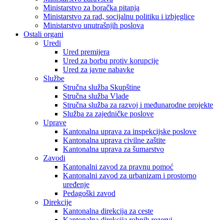
Ministarstvo za boračka pitanja
Ministarstvo za rad, socijalnu politiku i izbjeglice
Ministarstvo unutrašnjih poslova
Ostali organi
Uredi
Ured premijera
Ured za borbu protiv korupcije
Ured za javne nabavke
Službe
Stručna služba Skupštine
Stručna služba Vlade
Stručna služba za razvoj i međunarodne projekte
Služba za zajedničke poslove
Uprave
Kantonalna uprava za inspekcijske poslove
Kantonalna uprava civilne zaštite
Kantonalna uprava za šumarstvo
Zavodi
Kantonalni zavod za pravnu pomoć
Kantonalni zavod za urbanizam i prostorno
uređenje
Pedagoški zavod
Direkcije
Kantonalna direkcija za ceste
Kantonalna direkcija robnih rezervi