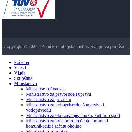
Copyright © 2026 - Zeničko-dobojski kanton. Sva prava pridržana.
Početna
Vijesti
Vlada
Skupština
Ministarstva
Ministarstvo finansija
Ministarstvo za pravosuđe i upravu
Ministarstvo za privredu
Ministarstvo za poljoprivredu, šumarstvo i
vodoprivredu
Ministarstvo za obrazovanje, nauku, kulturu i sport
Ministarstvo za prostorno uređenje, promet i
komunikacije i zaštitu okoline
Ministarstvo zdravstva