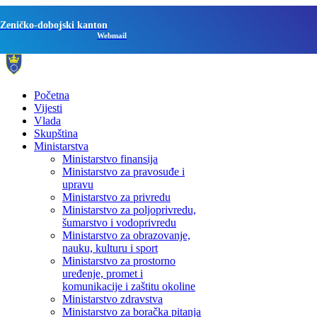
Zeničko-dobojski kanton
Webmail
Početna
Vijesti
Vlada
Skupština
Ministarstva
Ministarstvo finansija
Ministarstvo za pravosuđe i
upravu
Ministarstvo za privredu
Ministarstvo za poljoprivredu,
šumarstvo i vodoprivredu
Ministarstvo za obrazovanje,
nauku, kulturu i sport
Ministarstvo za prostorno
uređenje, promet i
komunikacije i zaštitu okoline
Ministarstvo zdravstva
Ministarstvo za boračka pitanja