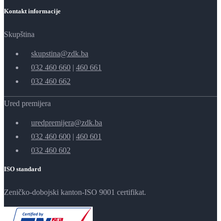
Kontakt informacije
Skupština
skupstina@zdk.ba
032 460 660
|
460 661
032 460 662
Ured premijera
uredpremijera@zdk.ba
032 460 600
|
460 601
032 460 602
ISO standard
Zeničko-dobojski kanton-ISO 9001 certifikat.