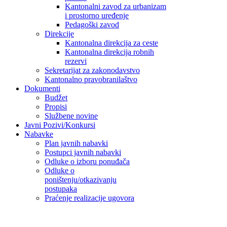
Kantonalni zavod za urbanizam
i prostorno uređenje
Pedagoški zavod
Direkcije
Kantonalna direkcija za ceste
Kantonalna direkcija robnih
rezervi
Sekretarijat za zakonodavstvo
Kantonalno pravobranilaštvo
Dokumenti
Budžet
Propisi
Službene novine
Javni Pozivi/Konkursi
Nabavke
Plan javnih nabavki
Postupci javnih nabavki
Odluke o izboru ponuđača
Odluke o
poništenju/otkazivanju
postupaka
Praćenje realizacije ugovora