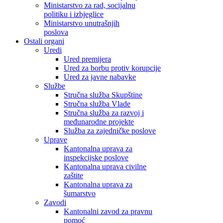
Ministarstvo za rad, socijalnu
politiku i izbjeglice
Ministarstvo unutrašnjih
poslova
Ostali organi
Uredi
Ured premijera
Ured za borbu protiv korupcije
Ured za javne nabavke
Službe
Stručna služba Skupštine
Stručna služba Vlade
Stručna služba za razvoj i
međunarodne projekte
Služba za zajedničke poslove
Uprave
Kantonalna uprava za
inspekcijske poslove
Kantonalna uprava civilne
zaštite
Kantonalna uprava za
šumarstvo
Zavodi
Kantonalni zavod za pravnu
pomoć