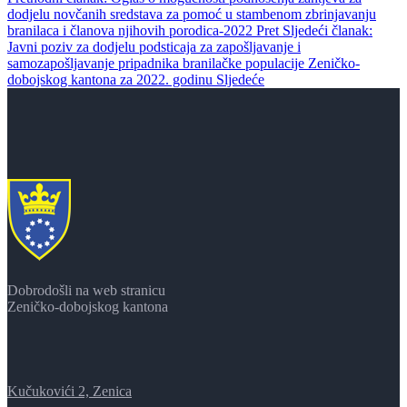
dodjelu novčanih sredstava za pomoć u stambenom zbrinjavanju
branilaca i članova njihovih porodica-2022
Pret
Sljedeći članak:
Javni poziv za dodjelu podsticaja za zapošljavanje i
samozapošljavanje pripadnika branilačke populacije Zeničko-
dobojskog kantona za 2022. godinu
Sljedeće
Dobrodošli na web stranicu
Zeničko-dobojskog kantona
Kučukovići 2, Zenica