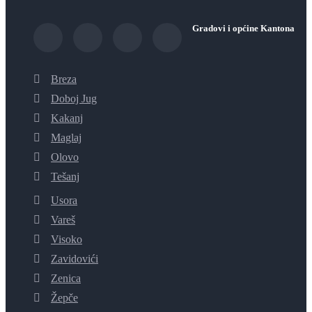
Gradovi i općine Kantona
Breza
Doboj Jug
Kakanj
Maglaj
Olovo
Tešanj
Usora
Vareš
Visoko
Zavidovići
Zenica
Žepče