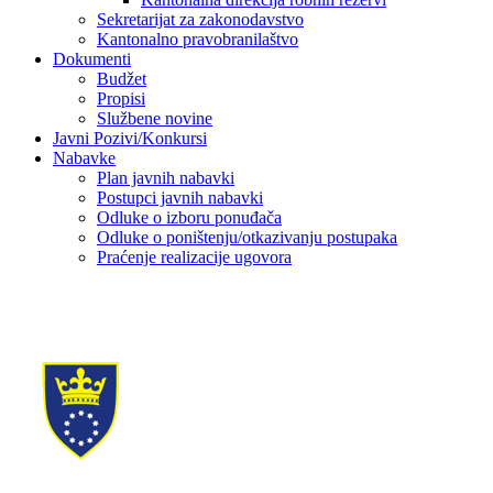
Sekretarijat za zakonodavstvo
Kantonalno pravobranilaštvo
Dokumenti
Budžet
Propisi
Službene novine
Javni Pozivi/Konkursi
Nabavke
Plan javnih nabavki
Postupci javnih nabavki
Odluke o izboru ponuđača
Odluke o poništenju/otkazivanju postupaka
Praćenje realizacije ugovora