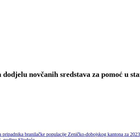
a dodjelu novčanih sredstava za pomoć u st
nja pripadnika branilačke populacije Zeničko-dobojskog kantona za 202
3. godinu
Sljedeće