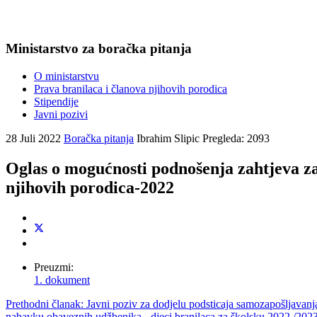
Ministarstvo za boračka pitanja
O ministarstvu
Prava branilaca i članova njihovih porodica
Stipendije
Javni pozivi
28 Juli 2022
Boračka pitanja
Ibrahim Slipic
Pregleda: 2093
Oglas o mogućnosti podnošenja zahtjeva z
njihovih porodica-2022
Preuzmi:
1. dokument
Prethodni članak: Javni poziv za dodjelu podsticaja samozapošljava
nabavku obaveznih udžbenika - djeci branilaca za školsku 2022./202