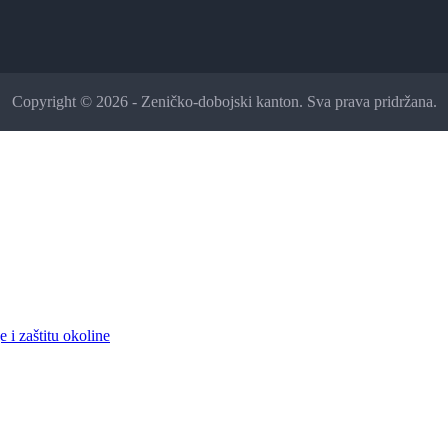
Copyright © 2026 - Zeničko-dobojski kanton. Sva prava pridržana.
 i zaštitu okoline