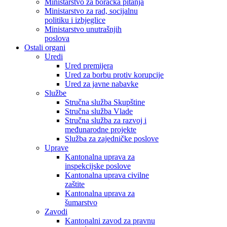
Ministarstvo za boračka pitanja
Ministarstvo za rad, socijalnu
politiku i izbjeglice
Ministarstvo unutrašnjih
poslova
Ostali organi
Uredi
Ured premijera
Ured za borbu protiv korupcije
Ured za javne nabavke
Službe
Stručna služba Skupštine
Stručna služba Vlade
Stručna služba za razvoj i
međunarodne projekte
Služba za zajedničke poslove
Uprave
Kantonalna uprava za
inspekcijske poslove
Kantonalna uprava civilne
zaštite
Kantonalna uprava za
šumarstvo
Zavodi
Kantonalni zavod za pravnu