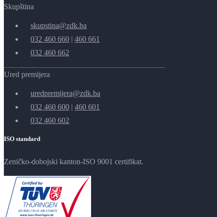
Skupština
skupstina@zdk.ba
032 460 660
|
460 661
032 460 662
Ured premijera
uredpremijera@zdk.ba
032 460 600
|
460 601
032 460 602
ISO standard
Zeničko-dobojski kanton-ISO 9001 certifikat.