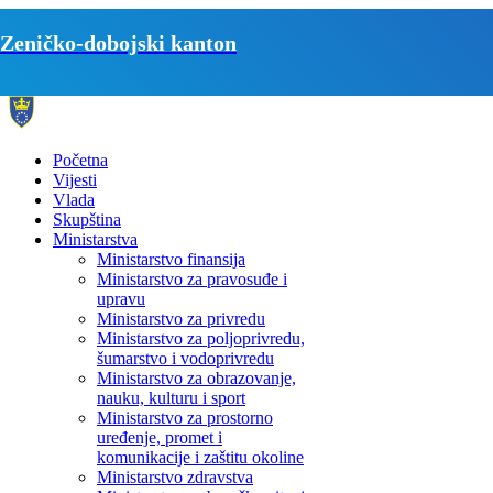
Zeničko-dobojski kanton
Početna
Vijesti
Vlada
Skupština
Ministarstva
Ministarstvo finansija
Ministarstvo za pravosuđe i
upravu
Ministarstvo za privredu
Ministarstvo za poljoprivredu,
šumarstvo i vodoprivredu
Ministarstvo za obrazovanje,
nauku, kulturu i sport
Ministarstvo za prostorno
uređenje, promet i
komunikacije i zaštitu okoline
Ministarstvo zdravstva