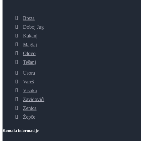
Breza
Doboj Jug
Kakanj
Maglaj
Olovo
Tešanj
Usora
Vareš
Visoko
Zavidovići
Zenica
Žepče
Kontakt informacije