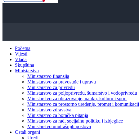
Početna
Vijesti
Vlada
Skupština
Ministarstva
Ministarstvo finansija
Ministarstvo za pravosuđe i upravu
Ministarstvo za privredu
Ministarstvo za poljoprivredu, šumarstvo i vodoprivredu
Ministarstvo za obrazovanje, nauku, kulturu i sport
Ministarstvo za prostorno uređenje, promet i komunikacije
Ministarstvo zdravstva
Ministarstvo za boračka pitanja
Ministarstvo za rad, socijalnu politiku i izbjeglice
Ministarstvo unutrašnjih poslova
Ostali organi
Uredi