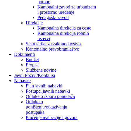
pomoć
Kantonalni zavod za urbanizam
i prostorno uređenje
Pedagoški zavod
Direkcije
Kantonalna direkcija za ceste
Kantonalna direkcija robnih
rezervi
Sekretarijat za zakonodavstvo
Kantonalno pravobranilaštvo
Dokumenti
Budžet
Propisi
Službene novine
Javni Pozivi/Konkursi
Nabavke
Plan javnih nabavki
Postupci javnih nabavki
Odluke o izboru ponuđača
Odluke o
poništenju/otkazivanju
postupaka
Praćenje realizacije ugovora