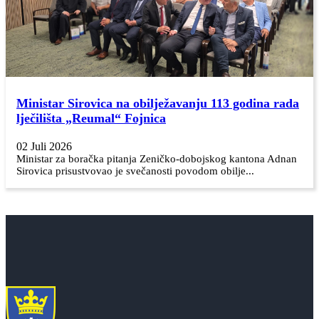
Ministar Sirovica na obilježavanju 113 godina rada
lječilišta „Reumal“ Fojnica
02 Juli 2026
Ministar za boračka pitanja Zeničko-dobojskog kantona Adnan
Sirovica prisustvovao je svečanosti povodom obilje...