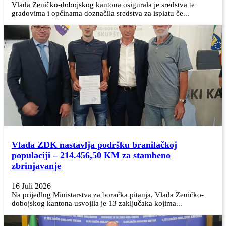
Vlada Zeničko-dobojskog kantona osigurala je sredstva te
gradovima i općinama doznačila sredstva za isplatu če...
Vlada ZDK nastavlja podršku branilačkoj
populaciji – 214.456,50 KM za stambeno
zbrinjavanje
16 Juli 2026
Na prijedlog Ministarstva za boračka pitanja, Vlada Zeničko-
dobojskog kantona usvojila je 13 zaključaka kojima...