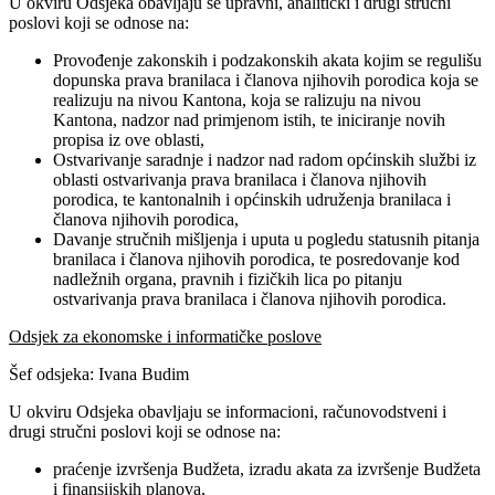
U okviru Odsjeka obavljaju se upravni, analitički i drugi stručni
poslovi koji se odnose na:
Provođenje zakonskih i podzakonskih akata kojim se regulišu
dopunska prava branilaca i članova njihovih porodica koja se
realizuju na nivou Kantona, koja se ralizuju na nivou
Kantona, nadzor nad primjenom istih, te iniciranje novih
propisa iz ove oblasti,
Ostvarivanje saradnje i nadzor nad radom općinskih službi iz
oblasti ostvarivanja prava branilaca i članova njihovih
porodica, te kantonalnih i općinskih udruženja branilaca i
članova njihovih porodica,
Davanje stručnih mišljenja i uputa u pogledu statusnih pitanja
branilaca i članova njihovih porodica, te posredovanje kod
nadležnih organa, pravnih i fizičkih lica po pitanju
ostvarivanja prava branilaca i članova njihovih porodica.
Odsjek za ekonomske i informatičke poslove
Šef odsjeka: Ivana Budim
U okviru Odsjeka obavljaju se informacioni, računovodstveni i
drugi stručni poslovi koji se odnose na:
praćenje izvršenja Budžeta, izradu akata za izvršenje Budžeta
i finansijskih planova,