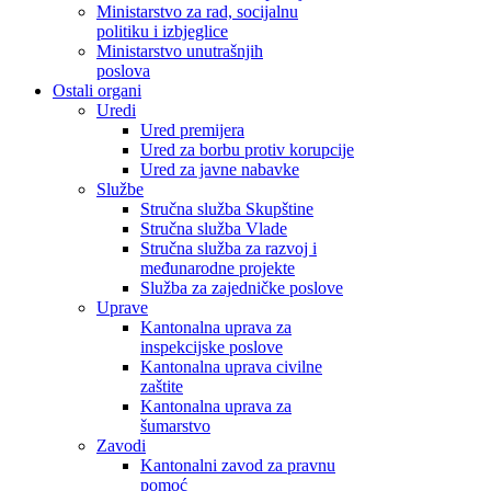
Ministarstvo za rad, socijalnu
politiku i izbjeglice
Ministarstvo unutrašnjih
poslova
Ostali organi
Uredi
Ured premijera
Ured za borbu protiv korupcije
Ured za javne nabavke
Službe
Stručna služba Skupštine
Stručna služba Vlade
Stručna služba za razvoj i
međunarodne projekte
Služba za zajedničke poslove
Uprave
Kantonalna uprava za
inspekcijske poslove
Kantonalna uprava civilne
zaštite
Kantonalna uprava za
šumarstvo
Zavodi
Kantonalni zavod za pravnu
pomoć