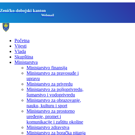
Zeničko-dobojski kanton
Webmail
Početna
Vijesti
Vlada
Skupština
Ministarstva
Ministarstvo finansija
Ministarstvo za pravosuđe i
upravu
Ministarstvo za privredu
Ministarstvo za poljoprivredu,
šumarstvo i vodoprivredu
Ministarstvo za obrazovanje,
nauku, kulturu i sport
Ministarstvo za prostorno
uređenje, promet i
komunikacije i zaštitu okoline
Ministarstvo zdravstva
Ministarstvo za boračka pitanja