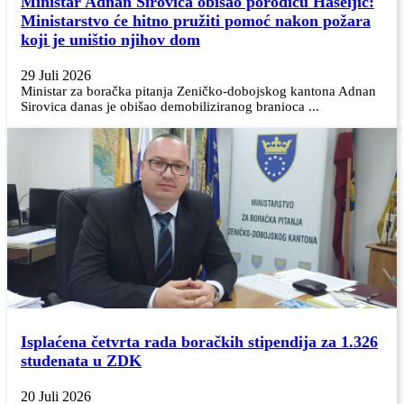
Ministar Adnan Sirovica obišao porodicu Haseljić:
Ministarstvo će hitno pružiti pomoć nakon požara
koji je uništio njihov dom
29 Juli 2026
Ministar za boračka pitanja Zeničko-dobojskog kantona Adnan
Sirovica danas je obišao demobiliziranog branioca ...
Isplaćena četvrta rada boračkih stipendija za 1.326
studenata u ZDK
20 Juli 2026