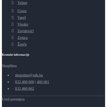
Tešanj
Usora
Vareš
Visoko
Zavidovići
Zenica
Žepče
Kontakt informacije
Skupština
skupstina@zdk.ba
032 460 660
|
460 661
032 460 662
Ured premijera