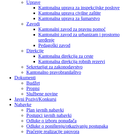
Uprave
Kantonalna uprava za inspekcijske poslove
Kantonalna uprava civilne zaštite
Kantonalna uprava za šumarstvo
Zavodi
Kantonalni zavod za pravnu pomoć
Kantonalni zavod za urbanizam i prostorno
uređenje
Pedagoški zavod
Direkcije
Kantonalna direkcija za ceste
Kantonalna direkcija robnih rezervi
Sekretarijat za zakonodavstvo
Kantonalno pravobranilaštvo
Dokumenti
Budžet
Propisi
Službene novine
Javni Pozivi/Konkursi
Nabavke
Plan javnih nabavki
Postupci javnih nabavki
Odluke o izboru ponuđača
Odluke o poništenju/otkazivanju postupaka
Praćenje realizacije ugovora