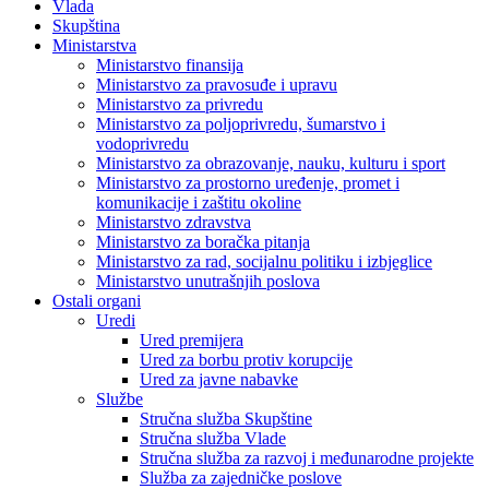
Vlada
Skupština
Ministarstva
Ministarstvo finansija
Ministarstvo za pravosuđe i upravu
Ministarstvo za privredu
Ministarstvo za poljoprivredu, šumarstvo i
vodoprivredu
Ministarstvo za obrazovanje, nauku, kulturu i sport
Ministarstvo za prostorno uređenje, promet i
komunikacije i zaštitu okoline
Ministarstvo zdravstva
Ministarstvo za boračka pitanja
Ministarstvo za rad, socijalnu politiku i izbjeglice
Ministarstvo unutrašnjih poslova
Ostali organi
Uredi
Ured premijera
Ured za borbu protiv korupcije
Ured za javne nabavke
Službe
Stručna služba Skupštine
Stručna služba Vlade
Stručna služba za razvoj i međunarodne projekte
Služba za zajedničke poslove