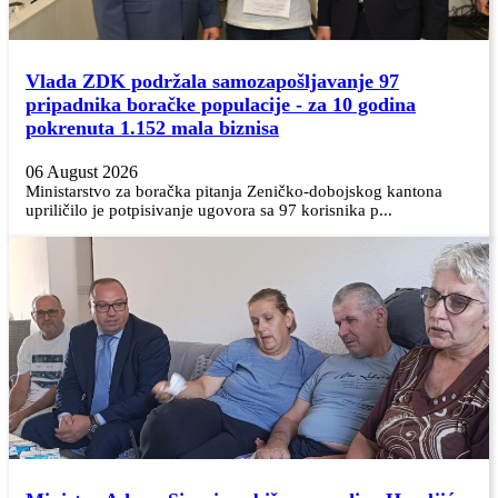
Vlada ZDK podržala samozapošljavanje 97
pripadnika boračke populacije - za 10 godina
pokrenuta 1.152 mala biznisa
06 August 2026
Ministarstvo za boračka pitanja Zeničko-dobojskog kantona
upriličilo je potpisivanje ugovora sa 97 korisnika p...