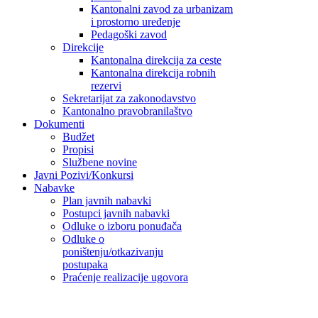
Kantonalni zavod za urbanizam
i prostorno uređenje
Pedagoški zavod
Direkcije
Kantonalna direkcija za ceste
Kantonalna direkcija robnih
rezervi
Sekretarijat za zakonodavstvo
Kantonalno pravobranilaštvo
Dokumenti
Budžet
Propisi
Službene novine
Javni Pozivi/Konkursi
Nabavke
Plan javnih nabavki
Postupci javnih nabavki
Odluke o izboru ponuđača
Odluke o
poništenju/otkazivanju
postupaka
Praćenje realizacije ugovora