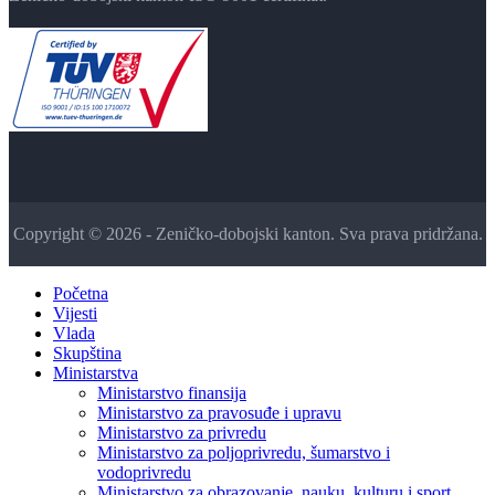
Copyright © 2026 - Zeničko-dobojski kanton. Sva prava pridržana.
Početna
Vijesti
Vlada
Skupština
Ministarstva
Ministarstvo finansija
Ministarstvo za pravosuđe i upravu
Ministarstvo za privredu
Ministarstvo za poljoprivredu, šumarstvo i
vodoprivredu
Ministarstvo za obrazovanje, nauku, kulturu i sport