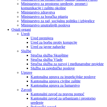
Ministarstvo za prostorno uređenje, promet i
komunikacije i zaštitu okoline
Ministarstvo zdravstva
Ministarstvo za boračka pitanja
Ministarstvo za rad, socijalnu politiku i izbjeglice
Ministarstvo unutrašnjih poslova
Ostali organi
Uredi
Ured premijera
Ured za borbu protiv korupcije
Ured za javne nabavke
Službe
Stručna služba Skupštine
Stručna služba Vlade
Stručna služba za razvoj i međunarodne projekte
Služba za zajedničke poslove
Uprave
Kantonalna uprava za inspekcijske poslove
Kantonalna uprava civilne zaštite
Kantonalna uprava za šumarstvo
Zavodi
Kantonalni zavod za pravnu pomoć
Kantonalni zavod za urbanizam i prostorno
uređenje
Pedagoški zavod