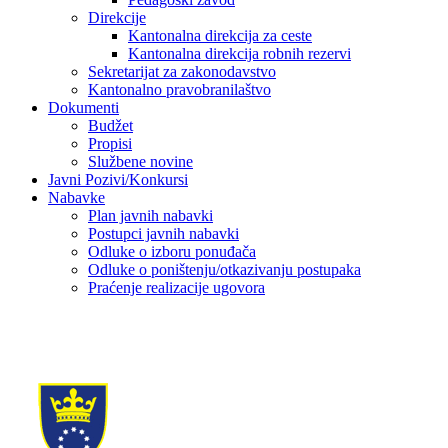
Direkcije
Kantonalna direkcija za ceste
Kantonalna direkcija robnih rezervi
Sekretarijat za zakonodavstvo
Kantonalno pravobranilaštvo
Dokumenti
Budžet
Propisi
Službene novine
Javni Pozivi/Konkursi
Nabavke
Plan javnih nabavki
Postupci javnih nabavki
Odluke o izboru ponuđača
Odluke o poništenju/otkazivanju postupaka
Praćenje realizacije ugovora