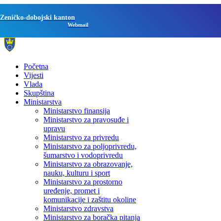
Zeničko-dobojski kanton
Webmail
Početna
Vijesti
Vlada
Skupština
Ministarstva
Ministarstvo finansija
Ministarstvo za pravosuđe i
upravu
Ministarstvo za privredu
Ministarstvo za poljoprivredu,
šumarstvo i vodoprivredu
Ministarstvo za obrazovanje,
nauku, kulturu i sport
Ministarstvo za prostorno
uređenje, promet i
komunikacije i zaštitu okoline
Ministarstvo zdravstva
Ministarstvo za boračka pitanja