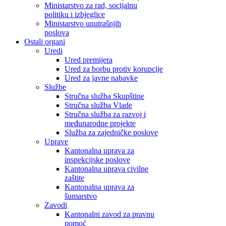
Ministarstvo za rad, socijalnu
politiku i izbjeglice
Ministarstvo unutrašnjih
poslova
Ostali organi
Uredi
Ured premijera
Ured za borbu protiv korupcije
Ured za javne nabavke
Službe
Stručna služba Skupštine
Stručna služba Vlade
Stručna služba za razvoj i
međunarodne projekte
Služba za zajedničke poslove
Uprave
Kantonalna uprava za
inspekcijske poslove
Kantonalna uprava civilne
zaštite
Kantonalna uprava za
šumarstvo
Zavodi
Kantonalni zavod za pravnu
pomoć