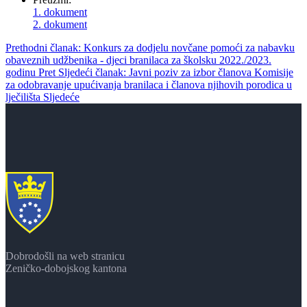
1. dokument
2. dokument
Prethodni članak: Konkurs za dodjelu novčane pomoći za nabavku
obaveznih udžbenika - djeci branilaca za školsku 2022./2023.
godinu
Pret
Sljedeći članak: Javni poziv za izbor članova Komisije
za odobravanje upućivanja branilaca i članova njihovih porodica u
lječilišta
Sljedeće
Dobrodošli na web stranicu
Zeničko-dobojskog kantona