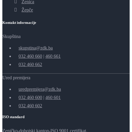
Zenica
Žepče
Kontakt informacije
Skupština
skupstina@zdk.ba
032 460 660
|
460 661
032 460 662
Ured premijera
uredpremijera@zdk.ba
032 460 600
|
460 601
032 460 602
ISO standard
Zeničko-dobojski kanton-ISO 9001 certifikat.