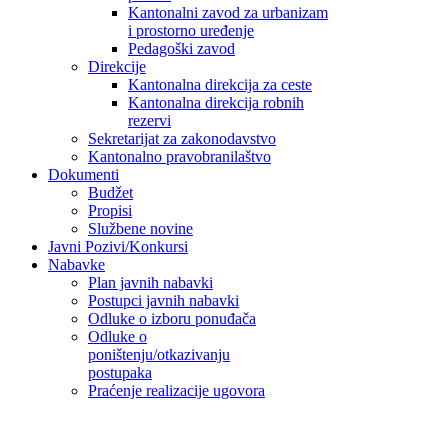
Kantonalni zavod za urbanizam
i prostorno uređenje
Pedagoški zavod
Direkcije
Kantonalna direkcija za ceste
Kantonalna direkcija robnih
rezervi
Sekretarijat za zakonodavstvo
Kantonalno pravobranilaštvo
Dokumenti
Budžet
Propisi
Službene novine
Javni Pozivi/Konkursi
Nabavke
Plan javnih nabavki
Postupci javnih nabavki
Odluke o izboru ponuđača
Odluke o
poništenju/otkazivanju
postupaka
Praćenje realizacije ugovora