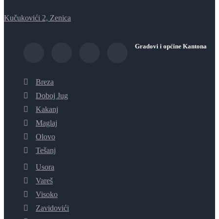
Kučukovići 2, Zenica
Gradovi i općine Kantona
Breza
Doboj Jug
Kakanj
Maglaj
Olovo
Tešanj
Usora
Vareš
Visoko
Zavidovići