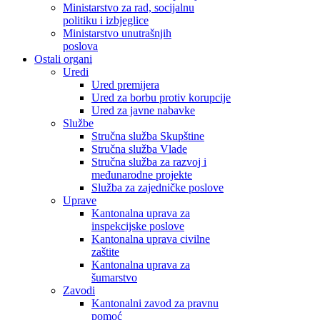
Ministarstvo za rad, socijalnu
politiku i izbjeglice
Ministarstvo unutrašnjih
poslova
Ostali organi
Uredi
Ured premijera
Ured za borbu protiv korupcije
Ured za javne nabavke
Službe
Stručna služba Skupštine
Stručna služba Vlade
Stručna služba za razvoj i
međunarodne projekte
Služba za zajedničke poslove
Uprave
Kantonalna uprava za
inspekcijske poslove
Kantonalna uprava civilne
zaštite
Kantonalna uprava za
šumarstvo
Zavodi
Kantonalni zavod za pravnu
pomoć