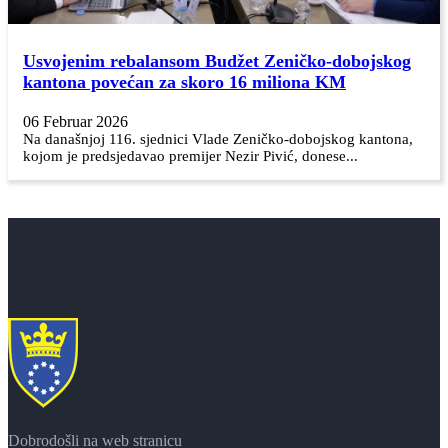
Usvojenim rebalansom Budžet Zeničko-dobojskog
kantona povećan za skoro 16 miliona KM
06 Februar 2026
Na današnjoj 116. sjednici Vlade Zeničko-dobojskog kantona,
kojom je predsjedavao premijer Nezir Pivić, donese...
Dobrodošli na web stranicu