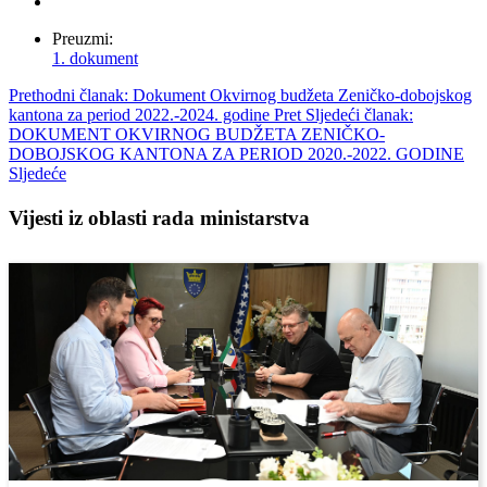
Preuzmi:
1. dokument
Prethodni članak: Dokument Okvirnog budžeta Zeničko-dobojskog
kantona za period 2022.-2024. godine
Pret
Sljedeći članak:
DOKUMENT OKVIRNOG BUDŽETA ZENIČKO-
DOBOJSKOG KANTONA ZA PERIOD 2020.-2022. GODINE
Sljedeće
Vijesti iz oblasti rada ministarstva