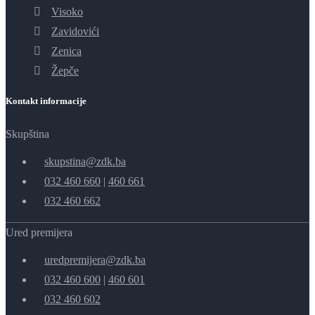
Visoko
Zavidovići
Zenica
Žepče
Kontakt informacije
Skupština
skupstina@zdk.ba
032 460 660
|
460 661
032 460 662
Ured premijera
uredpremijera@zdk.ba
032 460 600
|
460 601
032 460 602