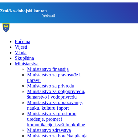
Zeničko-dobojski kanton
Webmail
Početna
Vijesti
Vlada
Skupština
Ministarstva
Ministarstvo finansija
Ministarstvo za pravosuđe i
upravu
Ministarstvo za privredu
Ministarstvo za poljoprivredu,
šumarstvo i vodoprivredu
Ministarstvo za obrazovanje,
nauku, kulturu i sport
Ministarstvo za prostorno
uređenje, promet i
komunikacije i zaštitu okoline
Ministarstvo zdravstva
Ministarstvo za boračka pitanja