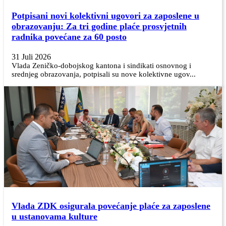
Potpisani novi kolektivni ugovori za zaposlene u
obrazovanju: Za tri godine plaće prosvjetnih
radnika povećane za 60 posto
31 Juli 2026
Vlada Zeničko-dobojskog kantona i sindikati osnovnog i
srednjeg obrazovanja, potpisali su nove kolektivne ugov...
Vlada ZDK osigurala povećanje plaće za zaposlene
u ustanovama kulture