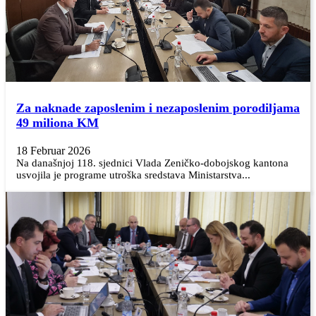
Za naknade zaposlenim i nezaposlenim porodiljama
49 miliona KM
18 Februar 2026
Na današnjoj 118. sjednici Vlada Zeničko-dobojskog kantona
usvojila je programe utroška sredstava Ministarstva...