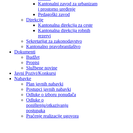
Kantonalni zavod za urbanizam
i prostorno uređenje
Pedagoški zavod
Direkcije
Kantonalna direkcija za ceste
Kantonalna direkcija robnih
rezervi
Sekretarijat za zakonodavstvo
Kantonalno pravobranilaštvo
Dokumenti
Budžet
Propisi
Službene novine
Javni Pozivi/Konkursi
Nabavke
Plan javnih nabavki
Postupci javnih nabavki
Odluke o izboru ponuđača
Odluke o
poništenju/otkazivanju
postupaka
Praćenje realizacije ugovora