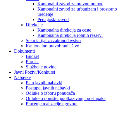
Kantonalni zavod za pravnu pomoć
Kantonalni zavod za urbanizam i prostorno
uređenje
Pedagoški zavod
Direkcije
Kantonalna direkcija za ceste
Kantonalna direkcija robnih rezervi
Sekretarijat za zakonodavstvo
Kantonalno pravobranilaštvo
Dokumenti
Budžet
Propisi
Službene novine
Javni Pozivi/Konkursi
Nabavke
Plan javnih nabavki
Postupci javnih nabavki
Odluke o izboru ponuđača
Odluke o poništenju/otkazivanju postupaka
Praćenje realizacije ugovora