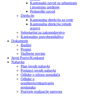
Kantonalni zavod za urbanizam
i prostorno uređenje
Pedagoški zavod
Direkcije
Kantonalna direkcija za ceste
Kantonalna direkcija robnih
rezervi
Sekretarijat za zakonodavstvo
Kantonalno pravobranilaštvo
Dokumenti
Budžet
Propisi
Službene novine
Javni Pozivi/Konkursi
Nabavke
Plan javnih nabavki
Postupci javnih nabavki
Odluke o izboru ponuđača
Odluke o
poništenju/otkazivanju
postupaka
Praćenje realizacije ugovora