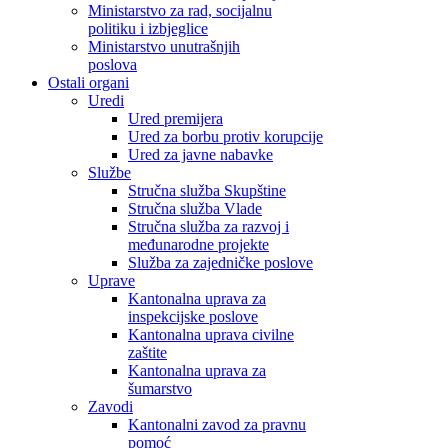
Ministarstvo za rad, socijalnu
politiku i izbjeglice
Ministarstvo unutrašnjih
poslova
Ostali organi
Uredi
Ured premijera
Ured za borbu protiv korupcije
Ured za javne nabavke
Službe
Stručna služba Skupštine
Stručna služba Vlade
Stručna služba za razvoj i
međunarodne projekte
Služba za zajedničke poslove
Uprave
Kantonalna uprava za
inspekcijske poslove
Kantonalna uprava civilne
zaštite
Kantonalna uprava za
šumarstvo
Zavodi
Kantonalni zavod za pravnu
pomoć