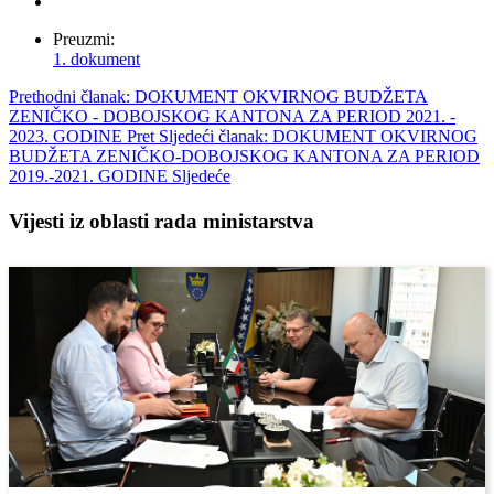
Preuzmi:
1. dokument
Prethodni članak: DOKUMENT OKVIRNOG BUDŽETA
ZENIČKO - DOBOJSKOG KANTONA ZA PERIOD 2021. -
2023. GODINE
Pret
Sljedeći članak: DOKUMENT OKVIRNOG
BUDŽETA ZENIČKO-DOBOJSKOG KANTONA ZA PERIOD
2019.-2021. GODINE
Sljedeće
Vijesti iz oblasti rada ministarstva