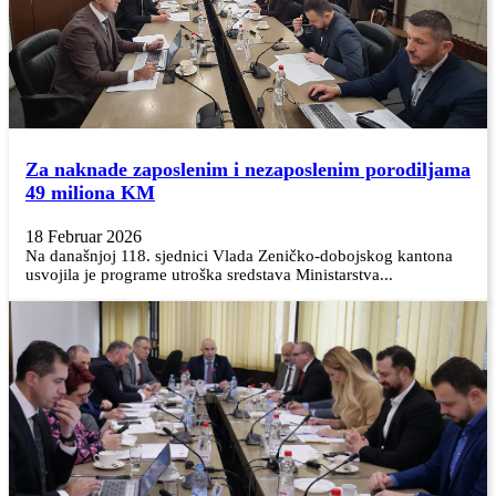
Za naknade zaposlenim i nezaposlenim porodiljama
49 miliona KM
18 Februar 2026
Na današnjoj 118. sjednici Vlada Zeničko-dobojskog kantona
usvojila je programe utroška sredstava Ministarstva...