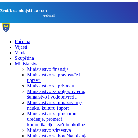
Zeničko-dobojski kanton
Webmail
Početna
Vijesti
Vlada
Skupština
Ministarstva
Ministarstvo finansija
Ministarstvo za pravosuđe i
upravu
Ministarstvo za privredu
Ministarstvo za poljoprivredu,
šumarstvo i vodoprivredu
Ministarstvo za obrazovanje,
nauku, kulturu i sport
Ministarstvo za prostorno
uređenje, promet i
komunikacije i zaštitu okoline
Ministarstvo zdravstva
Ministarstvo za boračka pitanja