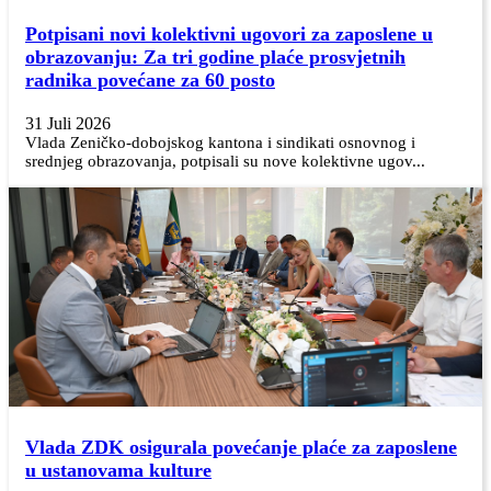
Potpisani novi kolektivni ugovori za zaposlene u
obrazovanju: Za tri godine plaće prosvjetnih
radnika povećane za 60 posto
31 Juli 2026
Vlada Zeničko-dobojskog kantona i sindikati osnovnog i
srednjeg obrazovanja, potpisali su nove kolektivne ugov...
Vlada ZDK osigurala povećanje plaće za zaposlene
u ustanovama kulture