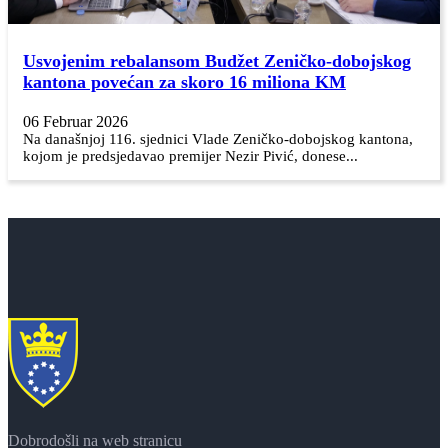
Usvojenim rebalansom Budžet Zeničko-dobojskog
kantona povećan za skoro 16 miliona KM
06 Februar 2026
Na današnjoj 116. sjednici Vlade Zeničko-dobojskog kantona,
kojom je predsjedavao premijer Nezir Pivić, donese...
Dobrodošli na web stranicu