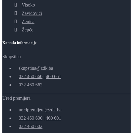
Visoko
Zavidovići
Zenica
Žepče
Kontakt informacije
Skupština
skupstina@zdk.ba
032 460 660
|
460 661
032 460 662
Ured premijera
uredpremijera@zdk.ba
032 460 600
|
460 601
032 460 602