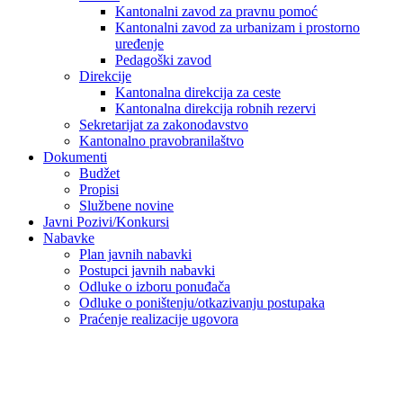
Kantonalni zavod za pravnu pomoć
Kantonalni zavod za urbanizam i prostorno
uređenje
Pedagoški zavod
Direkcije
Kantonalna direkcija za ceste
Kantonalna direkcija robnih rezervi
Sekretarijat za zakonodavstvo
Kantonalno pravobranilaštvo
Dokumenti
Budžet
Propisi
Službene novine
Javni Pozivi/Konkursi
Nabavke
Plan javnih nabavki
Postupci javnih nabavki
Odluke o izboru ponuđača
Odluke o poništenju/otkazivanju postupaka
Praćenje realizacije ugovora