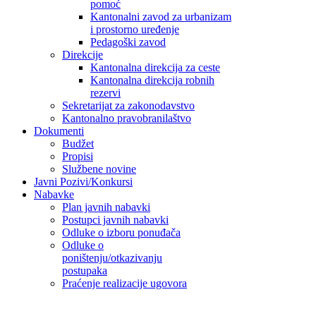
pomoć
Kantonalni zavod za urbanizam
i prostorno uređenje
Pedagoški zavod
Direkcije
Kantonalna direkcija za ceste
Kantonalna direkcija robnih
rezervi
Sekretarijat za zakonodavstvo
Kantonalno pravobranilaštvo
Dokumenti
Budžet
Propisi
Službene novine
Javni Pozivi/Konkursi
Nabavke
Plan javnih nabavki
Postupci javnih nabavki
Odluke o izboru ponuđača
Odluke o
poništenju/otkazivanju
postupaka
Praćenje realizacije ugovora