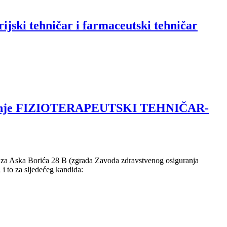
ijski tehničar i farmaceutski tehničar
no zvanje FIZIOTERAPEUTSKI TEHNIČAR-
ziza Aska Borića 28 B (zgrada Zavoda zdravstvenog osiguranja
 to za sljedećeg kandida: