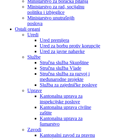
Ministarstvo za boračka pitanja
Ministarstvo za rad, socijalnu
politiku i izbjeglice
Ministarstvo unutrašnjih
poslova
Ostali organi
Uredi
Ured premijera
Ured za borbu protiv korupcije
Ured za javne nabavke
Službe
Stručna služba Skupštine
Stručna služba Vlade
Stručna služba za razvoj i
međunarodne projekte
Služba za zajedničke poslove
Uprave
Kantonalna uprava za
inspekcijske poslove
Kantonalna uprava civilne
zaštite
Kantonalna uprava za
šumarstvo
Zavodi
Kantonalni zavod za pravnu