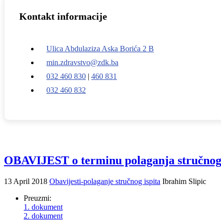
Kontakt informacije
Ulica Abdulaziza Aska Borića 2 B
min.zdravstvo@zdk.ba
032 460 830
|
460 831
032 460 832
OBAVIJEST o terminu polaganja stručn
13 April 2018
Obavijesti-polaganje stručnog ispita
Ibrahim Slipic
Preuzmi:
1. dokument
2. dokument