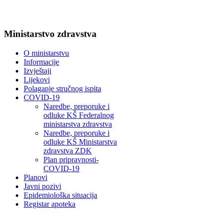
Ministarstvo zdravstva
O ministarstvu
Informacije
Izvještaji
Lijekovi
Polaganje stručnog ispita
COVID-19
Naredbe, preporuke i
odluke KŠ Federalnog
ministarstva zdravstva
Naredbe, preporuke i
odluke KŠ Ministarstva
zdravstva ZDK
Plan pripravnosti-
COVID-19
Planovi
Javni pozivi
Epidemiološka situacija
Registar apoteka