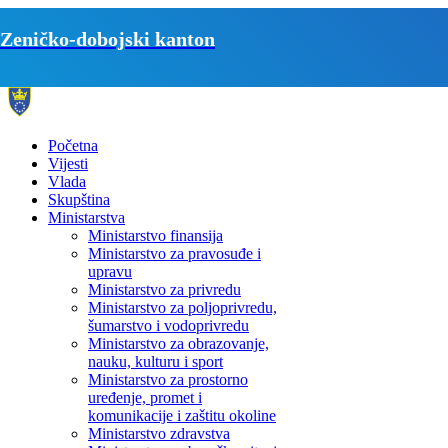
Zeničko-dobojski kanton
Početna
Vijesti
Vlada
Skupština
Ministarstva
Ministarstvo finansija
Ministarstvo za pravosuđe i
upravu
Ministarstvo za privredu
Ministarstvo za poljoprivredu,
šumarstvo i vodoprivredu
Ministarstvo za obrazovanje,
nauku, kulturu i sport
Ministarstvo za prostorno
uređenje, promet i
komunikacije i zaštitu okoline
Ministarstvo zdravstva