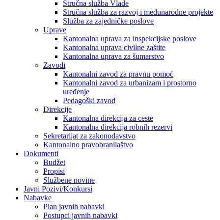
Stručna služba Vlade
Stručna služba za razvoj i međunarodne projekte
Služba za zajedničke poslove
Uprave
Kantonalna uprava za inspekcijske poslove
Kantonalna uprava civilne zaštite
Kantonalna uprava za šumarstvo
Zavodi
Kantonalni zavod za pravnu pomoć
Kantonalni zavod za urbanizam i prostorno
uređenje
Pedagoški zavod
Direkcije
Kantonalna direkcija za ceste
Kantonalna direkcija robnih rezervi
Sekretarijat za zakonodavstvo
Kantonalno pravobranilaštvo
Dokumenti
Budžet
Propisi
Službene novine
Javni Pozivi/Konkursi
Nabavke
Plan javnih nabavki
Postupci javnih nabavki