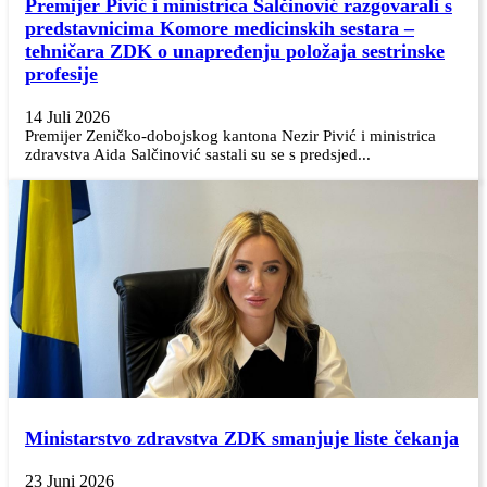
Premijer Pivić i ministrica Salčinović razgovarali s
predstavnicima Komore medicinskih sestara –
tehničara ZDK o unapređenju položaja sestrinske
profesije
14 Juli 2026
Premijer Zeničko-dobojskog kantona Nezir Pivić i ministrica
zdravstva Aida Salčinović sastali su se s predsjed...
Ministarstvo zdravstva ZDK smanjuje liste čekanja
23 Juni 2026