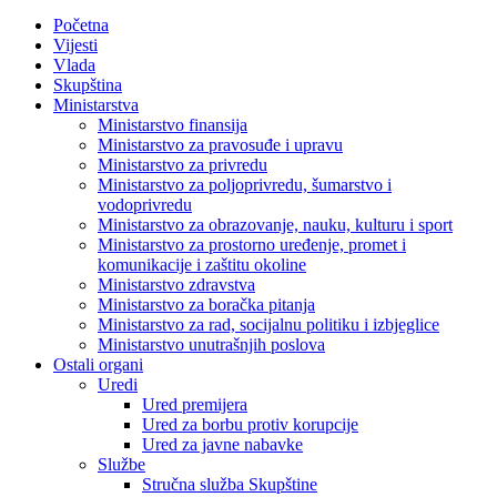
Početna
Vijesti
Vlada
Skupština
Ministarstva
Ministarstvo finansija
Ministarstvo za pravosuđe i upravu
Ministarstvo za privredu
Ministarstvo za poljoprivredu, šumarstvo i
vodoprivredu
Ministarstvo za obrazovanje, nauku, kulturu i sport
Ministarstvo za prostorno uređenje, promet i
komunikacije i zaštitu okoline
Ministarstvo zdravstva
Ministarstvo za boračka pitanja
Ministarstvo za rad, socijalnu politiku i izbjeglice
Ministarstvo unutrašnjih poslova
Ostali organi
Uredi
Ured premijera
Ured za borbu protiv korupcije
Ured za javne nabavke
Službe
Stručna služba Skupštine