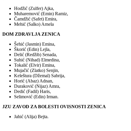
Hodžić (Zulfer) Ajka,
Muharemović (Emin) Ramiz,
Čamdžić (Safet) Emira,
Mehić (Salko) Arnela
DOM ZDRAVLJA ZENICA
Šehić (Jasmin) Emina,
Škorić (Edin) Lejla,
Delić (Redžib) Senada,
Suhić (Nihad) Elmedina,
Tokalić (Elvir) Emina,
Mujačić (Zlatko) Senjin,
Keleštura (Džemal) Sabrija,
Horić (Abaz) Adnan,
Duraković (Nijaz) Amra,
Dedić (Fadil) Haris,
Selimović (Edin) Irman.
JZU ZAVOD ZA BOLESTI OVISNOSTI ZENICA
Jahić (Alija) Bejta.