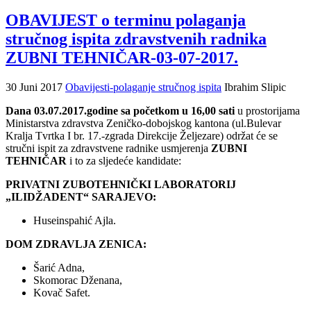
OBAVIJEST o terminu polaganja
stručnog ispita zdravstvenih radnika
ZUBNI TEHNIČAR-03-07-2017.
30 Juni 2017
Obavijesti-polaganje stručnog ispita
Ibrahim Slipic
Dana 03.07.2017.godine sa početkom u 16,00 sati
u prostorijama
Ministarstva zdravstva Zeničko-dobojskog kantona (ul.Bulevar
Kralja Tvrtka I br. 17.-zgrada Direkcije Željezare) održat će se
stručni ispit za zdravstvene radnike usmjerenja
ZUBNI
TEHNIČAR
i to za sljedeće kandidate:
PRIVATNI ZUBOTEHNIČKI LABORATORIJ
„ILIDŽADENT“ SARAJEVO:
Huseinspahić Ajla.
DOM ZDRAVLJA ZENICA:
Šarić Adna,
Skomorac Dženana,
Kovač Safet.