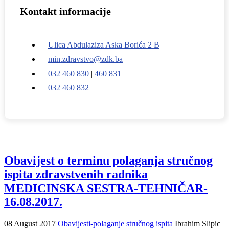
Kontakt informacije
Ulica Abdulaziza Aska Borića 2 B
min.zdravstvo@zdk.ba
032 460 830
|
460 831
032 460 832
Obavijest o terminu polaganja stručnog
ispita zdravstvenih radnika
MEDICINSKA SESTRA-TEHNIČAR-
16.08.2017.
08 August 2017
Obavijesti-polaganje stručnog ispita
Ibrahim Slipic