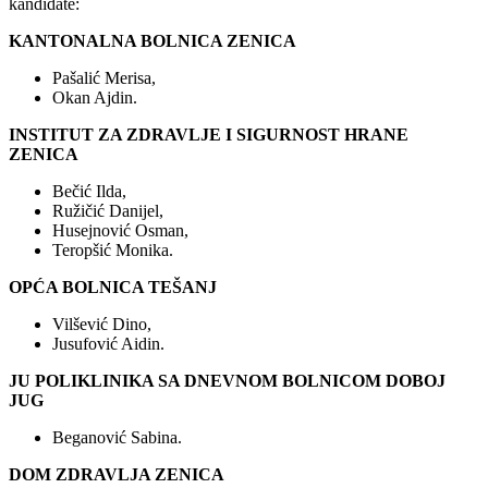
kandidate:
KANTONALNA BOLNICA ZENICA
Pašalić Merisa,
Okan Ajdin.
INSTITUT ZA ZDRAVLJE I SIGURNOST HRANE
ZENICA
Bečić Ilda,
Ružičić Danijel,
Husejnović Osman,
Teropšić Monika.
OPĆA BOLNICA TEŠANJ
Vilšević Dino,
Jusufović Aidin.
JU POLIKLINIKA SA DNEVNOM BOLNICOM DOBOJ
JUG
Beganović Sabina.
DOM ZDRAVLJA ZENICA