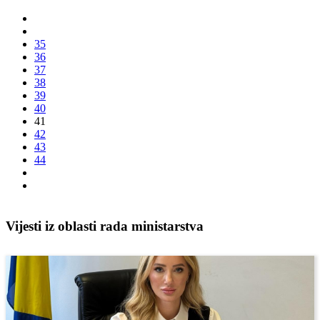
35
36
37
38
39
40
41
42
43
44
Vijesti iz oblasti rada ministarstva