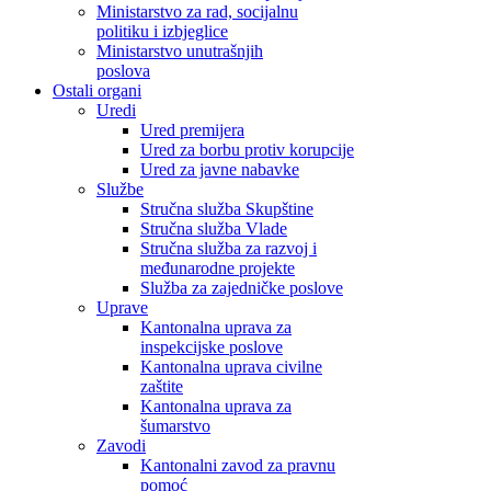
Ministarstvo za rad, socijalnu
politiku i izbjeglice
Ministarstvo unutrašnjih
poslova
Ostali organi
Uredi
Ured premijera
Ured za borbu protiv korupcije
Ured za javne nabavke
Službe
Stručna služba Skupštine
Stručna služba Vlade
Stručna služba za razvoj i
međunarodne projekte
Služba za zajedničke poslove
Uprave
Kantonalna uprava za
inspekcijske poslove
Kantonalna uprava civilne
zaštite
Kantonalna uprava za
šumarstvo
Zavodi
Kantonalni zavod za pravnu
pomoć