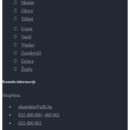
Maglaj
Olovo
Tešanj
Usora
Vareš
Visoko
Zavidovići
Zenica
Žepče
Kontakt informacije
Skupština
skupstina@zdk.ba
032 460 660
|
460 661
032 460 662