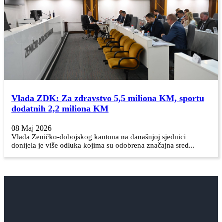
Vlada ZDK: Za zdravstvo 5,5 miliona KM, sportu
dodatnih 2,2 miliona KM
08 Maj 2026
Vlada Zeničko-dobojskog kantona na današnjoj sjednici
donijela je više odluka kojima su odobrena značajna sred...