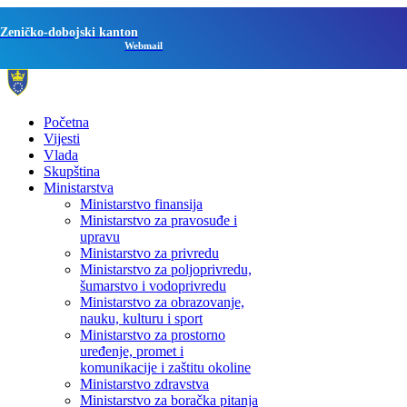
Zeničko-dobojski kanton
Webmail
Početna
Vijesti
Vlada
Skupština
Ministarstva
Ministarstvo finansija
Ministarstvo za pravosuđe i
upravu
Ministarstvo za privredu
Ministarstvo za poljoprivredu,
šumarstvo i vodoprivredu
Ministarstvo za obrazovanje,
nauku, kulturu i sport
Ministarstvo za prostorno
uređenje, promet i
komunikacije i zaštitu okoline
Ministarstvo zdravstva
Ministarstvo za boračka pitanja