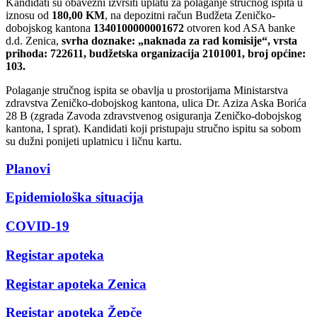
Kandidati su obavezni izvršiti uplatu za polaganje stručnog ispita u
iznosu od
180,00 KM
, na depozitni račun Budžeta Zeničko-
dobojskog kantona
1340100000001672
otvoren kod ASA banke
d.d. Zenica,
svrha doznake: „naknada za rad komisije“, vrsta
prihoda: 722611, budžetska organizacija 2101001, broj općine:
103.
Polaganje stručnog ispita se obavlja u prostorijama Ministarstva
zdravstva Zeničko-dobojskog kantona, ulica Dr. Aziza Aska Borića
28 B (zgrada Zavoda zdravstvenog osiguranja Zeničko-dobojskog
kantona, I sprat). Kandidati koji pristupaju stručno ispitu sa sobom
su dužni ponijeti uplatnicu i ličnu kartu.
Planovi
Epidemiološka situacija
COVID-19
Registar apoteka
Registar apoteka Zenica
Registar apoteka Žepče