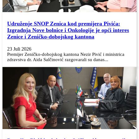
Udruženje SNOP Zenica kod premijera Pivića:
Izgradnja Nove bolnice i Onkologije je opći interes
Zenice i Zeničko-dobojskog kantona
23 Juli 2026
Premijer Zeničko-dobojskog kantona Nezir Pivić i ministrica
zdravstva dr. Aida Salčinović razgovarali su danas...