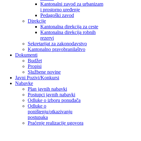
Kantonalni zavod za urbanizam
i prostorno uređenje
Pedagoški zavod
Direkcije
Kantonalna direkcija za ceste
Kantonalna direkcija robnih
rezervi
Sekretarijat za zakonodavstvo
Kantonalno pravobranilaštvo
Dokumenti
Budžet
Propisi
Službene novine
Javni Pozivi/Konkursi
Nabavke
Plan javnih nabavki
Postupci javnih nabavki
Odluke o izboru ponuđača
Odluke o
poništenju/otkazivanju
postupaka
Praćenje realizacije ugovora