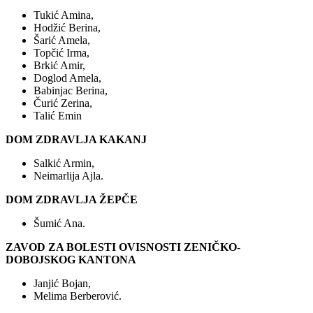
Tukić Amina,
Hodžić Berina,
Šarić Amela,
Topčić Irma,
Brkić Amir,
Doglod Amela,
Babinjac Berina,
Čurić Zerina,
Talić Emin
DOM ZDRAVLJA KAKANJ
Salkić Armin,
Neimarlija Ajla.
DOM ZDRAVLJA ŽEPČE
Šumić Ana.
ZAVOD ZA BOLESTI OVISNOSTI ZENIČKO-
DOBOJSKOG KANTONA
Janjić Bojan,
Melima Berberović.