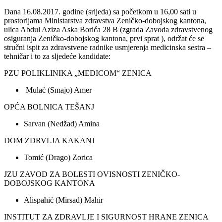
Dana 16.08.2017. godine (srijeda) sa početkom u 16,00 sati u
prostorijama Ministarstva zdravstva Zeničko-dobojskog kantona,
ulica Abdul Aziza Aska Borića 28 B (zgrada Zavoda zdravstvenog
osiguranja Zeničko-dobojskog kantona, prvi sprat ), održat će se
stručni ispit za zdravstvene radnike usmjerenja medicinska sestra –
tehničar i to za sljedeće kandidate:
PZU POLIKLINIKA „MEDICOM“ ZENICA
Mulać (Smajo) Amer
OPĆA BOLNICA TEŠANJ
Sarvan (Nedžad) Amina
DOM ZDRVLJA KAKANJ
Tomić (Drago) Zorica
JZU ZAVOD ZA BOLESTI OVISNOSTI ZENIČKO-
DOBOJSKOG KANTONA
Alispahić (Mirsad) Mahir
INSTITUT ZA ZDRAVLJE I SIGURNOST HRANE ZENICA