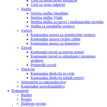
Ured za borbu protiv korupcije
Ured za javne nabavke
Službe
Stručna služba Skupštine
Stručna služba Vlade
Stručna služba za razvoj i međunarodne projekte
Služba za zajedničke poslove
Uprave
Kantonalna uprava za inspekcijske poslove
Kantonalna uprava civilne zaštite
Kantonalna uprava za šumarstvo
Zavodi
Kantonalni zavod za pravnu pomoć
Kantonalni zavod za urbanizam i prostorno
uređenje
Pedagoški zavod
Direkcije
Kantonalna direkcija za ceste
Kantonalna direkcija robnih rezervi
Sekretarijat za zakonodavstvo
Kantonalno pravobranilaštvo
Dokumenti
Budžet
Propisi
Službene novine