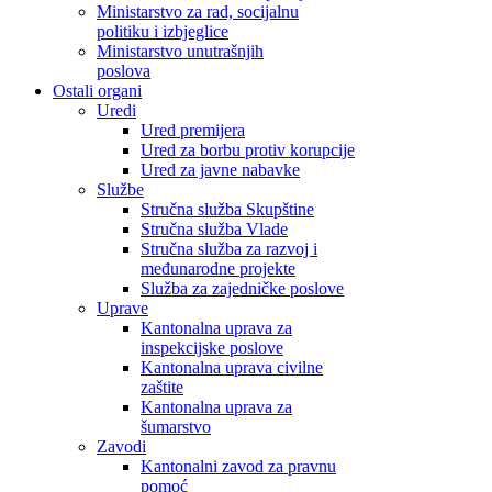
Ministarstvo za rad, socijalnu
politiku i izbjeglice
Ministarstvo unutrašnjih
poslova
Ostali organi
Uredi
Ured premijera
Ured za borbu protiv korupcije
Ured za javne nabavke
Službe
Stručna služba Skupštine
Stručna služba Vlade
Stručna služba za razvoj i
međunarodne projekte
Služba za zajedničke poslove
Uprave
Kantonalna uprava za
inspekcijske poslove
Kantonalna uprava civilne
zaštite
Kantonalna uprava za
šumarstvo
Zavodi
Kantonalni zavod za pravnu
pomoć