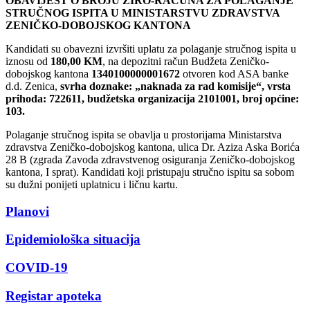
OBAVIJEST O BROJU ŽIRO-RAČUNA ZA POLAGANJE
STRUČNOG ISPITA U MINISTARSTVU ZDRAVSTVA
ZENIČKO-DOBOJSKOG KANTONA
Kandidati su obavezni izvršiti uplatu za polaganje stručnog ispita u
iznosu od
180,00 KM
, na depozitni račun Budžeta Zeničko-
dobojskog kantona
1340100000001672
otvoren kod ASA banke
d.d. Zenica,
svrha doznake: „naknada za rad komisije“, vrsta
prihoda: 722611, budžetska organizacija 2101001, broj općine:
103.
Polaganje stručnog ispita se obavlja u prostorijama Ministarstva
zdravstva Zeničko-dobojskog kantona, ulica Dr. Aziza Aska Borića
28 B (zgrada Zavoda zdravstvenog osiguranja Zeničko-dobojskog
kantona, I sprat). Kandidati koji pristupaju stručno ispitu sa sobom
su dužni ponijeti uplatnicu i ličnu kartu.
Planovi
Epidemiološka situacija
COVID-19
Registar apoteka