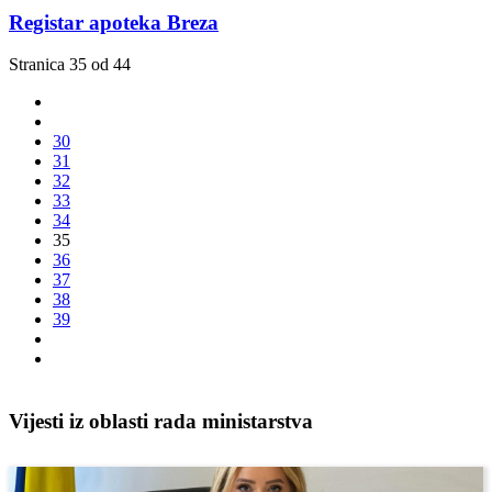
Registar apoteka Breza
Stranica 35 od 44
30
31
32
33
34
35
36
37
38
39
Vijesti iz oblasti rada ministarstva