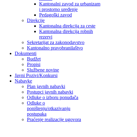
Kantonalni zavod za urbanizam
i prostorno uređenje
Pedagoški zavod
Direkcije
Kantonalna direkcija za ceste
Kantonalna direkcija robnih
rezervi
Sekretarijat za zakonodavstvo
Kantonalno pravobranilaštvo
Dokumenti
Budžet
Propisi
Službene novine
Javni Pozivi/Konkursi
Nabavke
Plan javnih nabavki
Postupci javnih nabavki
Odluke o izboru ponuđača
Odluke o
poništenju/otkazivanju
postupaka
Praćenje realizacije ugovora