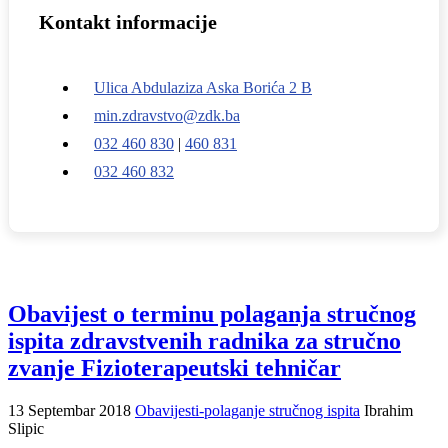
Kontakt informacije
Ulica Abdulaziza Aska Borića 2 B
min.zdravstvo@zdk.ba
032 460 830
|
460 831
032 460 832
Obavijest o terminu polaganja stručnog
ispita zdravstvenih radnika za stručno
zvanje Fizioterapeutski tehničar
13 Septembar 2018
Obavijesti-polaganje stručnog ispita
Ibrahim
Slipic