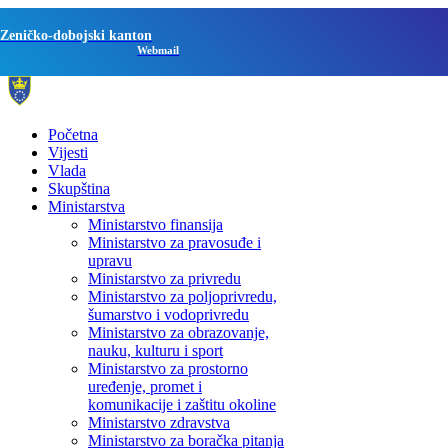
Zeničko-dobojski kanton
Webmail
Početna
Vijesti
Vlada
Skupština
Ministarstva
Ministarstvo finansija
Ministarstvo za pravosuđe i
upravu
Ministarstvo za privredu
Ministarstvo za poljoprivredu,
šumarstvo i vodoprivredu
Ministarstvo za obrazovanje,
nauku, kulturu i sport
Ministarstvo za prostorno
uređenje, promet i
komunikacije i zaštitu okoline
Ministarstvo zdravstva
Ministarstvo za boračka pitanja