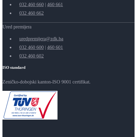
032 460 660
|
460 661
032 460 662
Ured premijera
uredpremijera@zdk.ba
032 460 600
|
460 601
032 460 602
ISO standard
Zeničko-dobojski kanton-ISO 9001 certifikat.