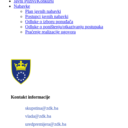
Javni Pozivi/Konkursi
Nabavke
Plan javnih nabavki
Postupci javnih nabavki
Odluke o izboru ponuđača
Odluke o poništenju/otkazivanju postupaka
Praćenje realizacije ugovora
Kontakt informacije
skupstina@zdk.ba
vlada@zdk.ba
uredpremijera@zdk.ba