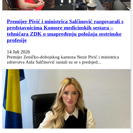
Premijer Pivić i ministrica Salčinović razgovarali s
predstavnicima Komore medicinskih sestara –
tehničara ZDK o unapređenju položaja sestrinske
profesije
14 Juli 2026
Premijer Zeničko-dobojskog kantona Nezir Pivić i ministrica
zdravstva Aida Salčinović sastali su se s predsjed...