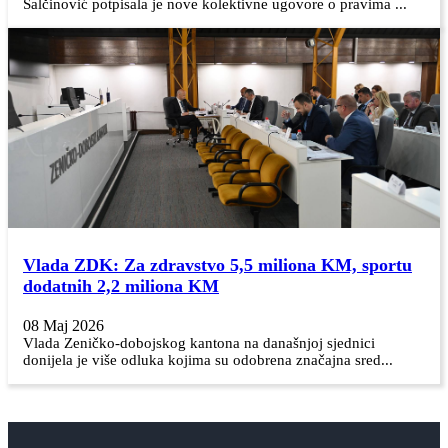
Salčinović potpisala je nove kolektivne ugovore o pravima ...
Vlada ZDK: Za zdravstvo 5,5 miliona KM, sportu
dodatnih 2,2 miliona KM
08 Maj 2026
Vlada Zeničko-dobojskog kantona na današnjoj sjednici
donijela je više odluka kojima su odobrena značajna sred...