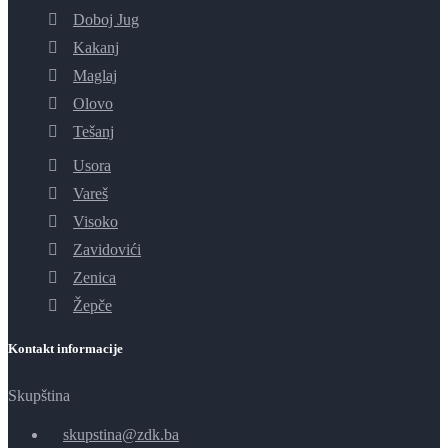
Doboj Jug
Kakanj
Maglaj
Olovo
Tešanj
Usora
Vareš
Visoko
Zavidovići
Zenica
Žepče
Kontakt informacije
Skupština
skupstina@zdk.ba