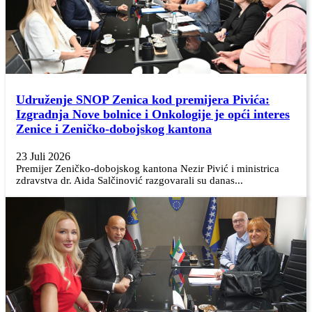
Udruženje SNOP Zenica kod premijera Pivića:
Izgradnja Nove bolnice i Onkologije je opći interes
Zenice i Zeničko-dobojskog kantona
23 Juli 2026
Premijer Zeničko-dobojskog kantona Nezir Pivić i ministrica
zdravstva dr. Aida Salčinović razgovarali su danas...