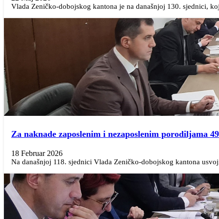
Vlada Zeničko-dobojskog kantona je na današnjoj 130. sjednici, kojo
Za naknade zaposlenim i nezaposlenim porodiljama 4
18 Februar 2026
Na današnjoj 118. sjednici Vlada Zeničko-dobojskog kantona usvojil