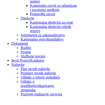
pomoć
Kantonalni zavod za urbanizam
i prostorno uređenje
Pedagoški zavod
Direkcije
Kantonalna direkcija za ceste
Kantonalna direkcija robnih
rezervi
Sekretarijat za zakonodavstvo
Kantonalno pravobranilaštvo
Dokumenti
Budžet
Propisi
Službene novine
Javni Pozivi/Konkursi
Nabavke
Plan javnih nabavki
Postupci javnih nabavki
Odluke o izboru ponuđača
Odluke o
poništenju/otkazivanju
postupaka
Praćenje realizacije ugovora