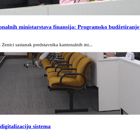
onalnih ministarstava finansija: Programsko budžetiranje
 Zenici sastanak predstavnika kantonalnih mi...
igitalizaciju sistema