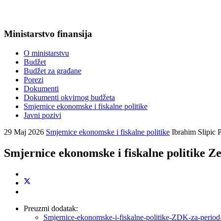
Ministarstvo finansija
O ministarstvu
Budžet
Budžet za građane
Porezi
Dokumenti
Dokumenti okvirnog budžeta
Smjernice ekonomske i fiskalne politike
Javni pozivi
29 Maj 2026
Smjernice ekonomske i fiskalne politike
Ibrahim Slipic
P
Smjernice ekonomske i fiskalne politike Z
Preuzmi dodatak:
Smjernice-ekonomske-i-fiskalne-politike-ZDK-za-perio