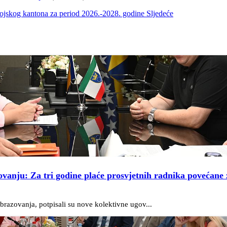
obojskog kantona za period 2026.-2028. godine
Sljedeće
ovanju: Za tri godine plaće prosvjetnih radnika povećane 
razovanja, potpisali su nove kolektivne ugov...