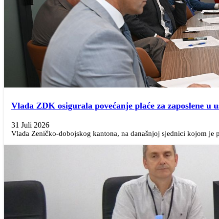
Vlada ZDK osigurala povećanje plaće za zaposlene u 
31 Juli 2026
Vlada Zeničko-dobojskog kantona, na današnjoj sjednici kojom je pr