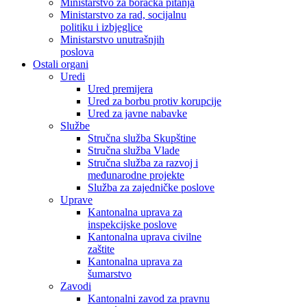
Ministarstvo za boračka pitanja
Ministarstvo za rad, socijalnu
politiku i izbjeglice
Ministarstvo unutrašnjih
poslova
Ostali organi
Uredi
Ured premijera
Ured za borbu protiv korupcije
Ured za javne nabavke
Službe
Stručna služba Skupštine
Stručna služba Vlade
Stručna služba za razvoj i
međunarodne projekte
Služba za zajedničke poslove
Uprave
Kantonalna uprava za
inspekcijske poslove
Kantonalna uprava civilne
zaštite
Kantonalna uprava za
šumarstvo
Zavodi
Kantonalni zavod za pravnu