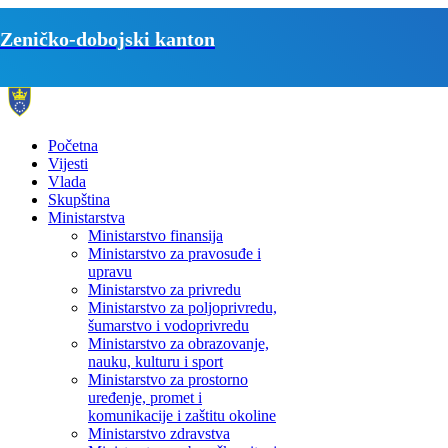
Zeničko-dobojski kanton
Početna
Vijesti
Vlada
Skupština
Ministarstva
Ministarstvo finansija
Ministarstvo za pravosuđe i
upravu
Ministarstvo za privredu
Ministarstvo za poljoprivredu,
šumarstvo i vodoprivredu
Ministarstvo za obrazovanje,
nauku, kulturu i sport
Ministarstvo za prostorno
uređenje, promet i
komunikacije i zaštitu okoline
Ministarstvo zdravstva