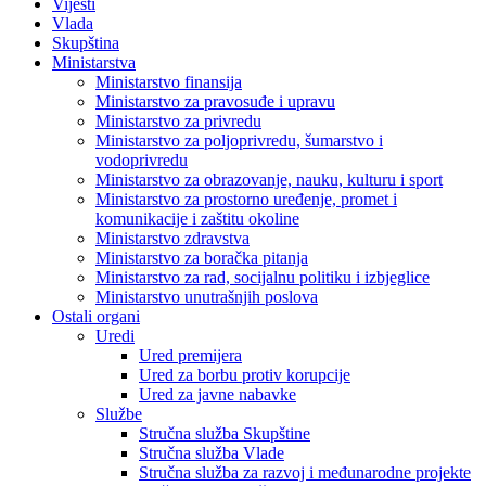
Vijesti
Vlada
Skupština
Ministarstva
Ministarstvo finansija
Ministarstvo za pravosuđe i upravu
Ministarstvo za privredu
Ministarstvo za poljoprivredu, šumarstvo i
vodoprivredu
Ministarstvo za obrazovanje, nauku, kulturu i sport
Ministarstvo za prostorno uređenje, promet i
komunikacije i zaštitu okoline
Ministarstvo zdravstva
Ministarstvo za boračka pitanja
Ministarstvo za rad, socijalnu politiku i izbjeglice
Ministarstvo unutrašnjih poslova
Ostali organi
Uredi
Ured premijera
Ured za borbu protiv korupcije
Ured za javne nabavke
Službe
Stručna služba Skupštine
Stručna služba Vlade
Stručna služba za razvoj i međunarodne projekte