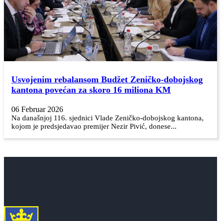
Usvojenim rebalansom Budžet Zeničko-dobojskog
kantona povećan za skoro 16 miliona KM
06 Februar 2026
Na današnjoj 116. sjednici Vlade Zeničko-dobojskog kantona,
kojom je predsjedavao premijer Nezir Pivić, donese...