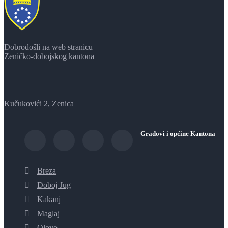
Dobrodošli na web stranicu
Zeničko-dobojskog kantona
Kučukovići 2, Zenica
Gradovi i općine Kantona
Breza
Doboj Jug
Kakanj
Maglaj
Olovo