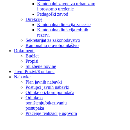
Kantonalni zavod za urbanizam
i prostorno uređenje
Pedagoški zavod
Direkcije
Kantonalna direkcija za ceste
Kantonalna direkcija robnih
rezervi
Sekretarijat za zakonodavstvo
Kantonalno pravobranilaštvo
Dokumenti
Budžet
Propisi
Službene novine
Javni Pozivi/Konkursi
Nabavke
Plan javnih nabavki
Postupci javnih nabavki
Odluke o izboru ponuđača
Odluke o
poništenju/otkazivanju
postupaka
Praćenje realizacije ugovora