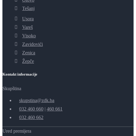
Tešanj
Usora
Vareš
Visoko
Zavidovići
Zenica
Žepče
Kontakt informacije
Skupština
skupstina@zdk.ba
032 460 660
|
460 661
032 460 662
Ured premijera