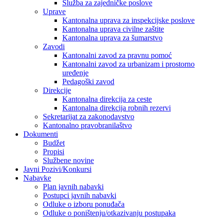
Služba za zajedničke poslove
Uprave
Kantonalna uprava za inspekcijske poslove
Kantonalna uprava civilne zaštite
Kantonalna uprava za šumarstvo
Zavodi
Kantonalni zavod za pravnu pomoć
Kantonalni zavod za urbanizam i prostorno
uređenje
Pedagoški zavod
Direkcije
Kantonalna direkcija za ceste
Kantonalna direkcija robnih rezervi
Sekretarijat za zakonodavstvo
Kantonalno pravobranilaštvo
Dokumenti
Budžet
Propisi
Službene novine
Javni Pozivi/Konkursi
Nabavke
Plan javnih nabavki
Postupci javnih nabavki
Odluke o izboru ponuđača
Odluke o poništenju/otkazivanju postupaka