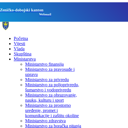
Zeničko-dobojski kanton
Webmail
Početna
Vijesti
Vlada
Skupština
Ministarstva
Ministarstvo finansija
Ministarstvo za pravosuđe i
upravu
Ministarstvo za privredu
Ministarstvo za poljoprivredu,
šumarstvo i vodoprivredu
Ministarstvo za obrazovanje,
nauku, kulturu i sport
Ministarstvo za prostorno
uređenje, promet i
komunikacije i zaštitu okoline
Ministarstvo zdravstva
Ministarstvo za boračka pitanja