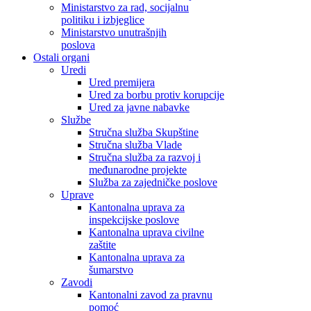
Ministarstvo za rad, socijalnu
politiku i izbjeglice
Ministarstvo unutrašnjih
poslova
Ostali organi
Uredi
Ured premijera
Ured za borbu protiv korupcije
Ured za javne nabavke
Službe
Stručna služba Skupštine
Stručna služba Vlade
Stručna služba za razvoj i
međunarodne projekte
Služba za zajedničke poslove
Uprave
Kantonalna uprava za
inspekcijske poslove
Kantonalna uprava civilne
zaštite
Kantonalna uprava za
šumarstvo
Zavodi
Kantonalni zavod za pravnu
pomoć