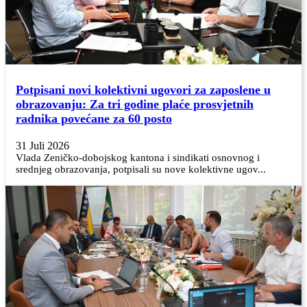
Potpisani novi kolektivni ugovori za zaposlene u
obrazovanju: Za tri godine plaće prosvjetnih
radnika povećane za 60 posto
31 Juli 2026
Vlada Zeničko-dobojskog kantona i sindikati osnovnog i
srednjeg obrazovanja, potpisali su nove kolektivne ugov...