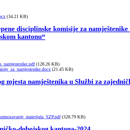
docx
(34.21 KB)
pene disciplinske komisije za namještenike
jskom kantonu“
a_namjestenike.pdf
(128.26 KB)
isije_za_namjestenike.docx
(21.45 KB)
g mjesta namještenika u Službi za zajednič
_umnozavanje_materijala_SZP.pdf
(328.79 KB)
Zeničko-dobojskog kantona-2024