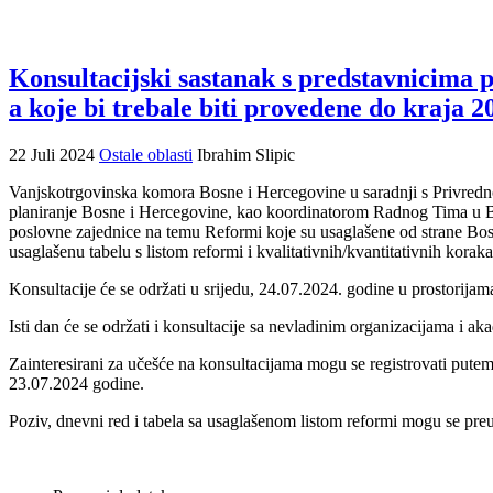
Konsultacijski sastanak s predstavnicima 
a koje bi trebale biti provedene do kraja 2
22 Juli 2024
Ostale oblasti
Ibrahim Slipic
Vanjskotrgovinska komora Bosne i Hercegovine u saradnji s Privr
planiranje Bosne i Hercegovine, kao koordinatorom Radnog Tima u Bos
poslovne zajednice na temu Reformi koje su usaglašene od strane Bosn
usaglašenu tabelu s listom reformi i kvalitativnih/kvantitativnih kora
Konsultacije će se održati u srijedu, 24.07.2024. godine u prostorij
Isti dan će se održati i konsultacije sa nevladinim organizacijama i a
Zainteresirani za učešće na konsultacijama mogu se registrovati pute
23.07.2024 godine.
Poziv, dnevni red i tabela sa usaglašenom listom reformi mogu se preu