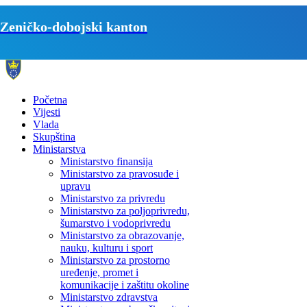
Zeničko-dobojski kanton
Početna
Vijesti
Vlada
Skupština
Ministarstva
Ministarstvo finansija
Ministarstvo za pravosuđe i
upravu
Ministarstvo za privredu
Ministarstvo za poljoprivredu,
šumarstvo i vodoprivredu
Ministarstvo za obrazovanje,
nauku, kulturu i sport
Ministarstvo za prostorno
uređenje, promet i
komunikacije i zaštitu okoline
Ministarstvo zdravstva