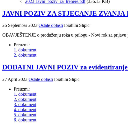
2023-Javni_poziv_za_trenere.pdf
(336.13 KB)
JAVNI POZIV ZA STJECANJE ZVANJA
26 Septembar 2023
Ostale oblasti
Ibrahim Slipic
OBAVJEŠTENJE o produženju roka u prilogu - Novi rok za prijavu j
Preuzmi:
1. dokument
2. dokument
DODATNI JAVNI POZIV za evidentiranje os
27 April 2023
Ostale oblasti
Ibrahim Slipic
Preuzmi:
1. dokument
2. dokument
3. dokument
4. dokument
5. dokument
6. dokument