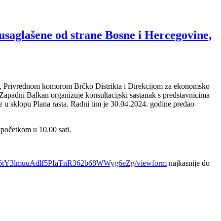
usaglašene od strane Bosne i Hercegovine,
, Privrednom komorom Brčko Distrikta i Direkcijom za ekonomsko
Zapadni Balkan organizuje konsultacijski sastanak s predstavnicima
e u sklopu Plana rasta. Radni tim je 30.04.2024. godine predao
 početkom u 10.00 sati.
d7z6tY3lmuuAdlf5PIaTnR362b68WWyg6eZg/viewform
najkasnije do