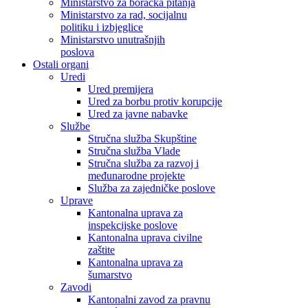
Ministarstvo za boračka pitanja
Ministarstvo za rad, socijalnu
politiku i izbjeglice
Ministarstvo unutrašnjih
poslova
Ostali organi
Uredi
Ured premijera
Ured za borbu protiv korupcije
Ured za javne nabavke
Službe
Stručna služba Skupštine
Stručna služba Vlade
Stručna služba za razvoj i
međunarodne projekte
Služba za zajedničke poslove
Uprave
Kantonalna uprava za
inspekcijske poslove
Kantonalna uprava civilne
zaštite
Kantonalna uprava za
šumarstvo
Zavodi
Kantonalni zavod za pravnu