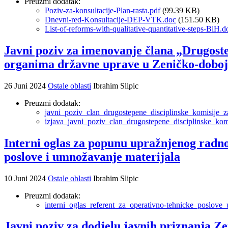
Preuzmi dodatak:
Poziv-za-konsultacije-Plan-rasta.pdf
(99.39 KB)
Dnevni-red-Konsultacije-DEP-VTK.doc
(151.50 KB)
List-of-reforms-with-qualitative-quantitative-steps-BiH.
Javni poziv za imenovanje člana „Drugoste
organima državne uprave u Zeničko-dobo
26 Juni 2024
Ostale oblasti
Ibrahim Slipic
Preuzmi dodatak:
javni_poziv_clan_drugostepene_disciplinske_komisije_z
izjava_javni_poziv_clan_drugostepene_disciplinske_kom
Interni oglas za popunu upražnjenog radno
poslove i umnožavanje materijala
10 Juni 2024
Ostale oblasti
Ibrahim Slipic
Preuzmi dodatak:
interni_oglas_referent_za_operativno-tehnicke_poslove
Javni poziv za dodjelu javnih priznanja 