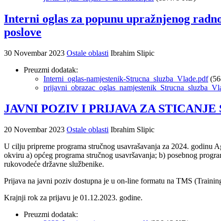
Interni oglas za popunu upražnjenog radno
poslove
30 Novembar 2023
Ostale oblasti
Ibrahim Slipic
Preuzmi dodatak:
Interni_oglas-namjestenik-Strucna_sluzba_Vlade.pdf
(56
prijavni_obrazac_oglas_namjestenik_Strucna_sluzba_Vl
JAVNI POZIV I PRIJAVA ZA STICA
20 Novembar 2023
Ostale oblasti
Ibrahim Slipic
U cilju pripreme programa stručnog usavrašavanja za 2024. godinu Age
okviru a) općeg programa stručnog usavršavanja; b) posebnog program
rukovodeće državne službenike.
Prijava na javni poziv dostupna je u on-line formatu na TMS (Trainin
Krajnji rok za prijavu je 01.12.2023. godine.
Preuzmi dodatak: