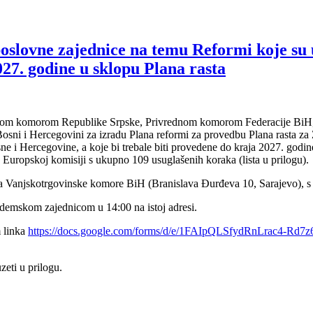
poslovne zajednice na temu Reformi koje su 
027. godine u sklopu Plana rasta
ednom komorom Republike Srpske, Privrednom komorom Federacije BiH
ni i Hercegovini za izradu Plana reformi za provedbu Plana rasta za 
e i Hercegovine, a koje bi trebale biti provedene do kraja 2027. godin
ka Europskoj komisiji s ukupno 109 usuglašenih koraka (lista u prilogu).
ama Vanjskotrgovinske komore BiH (Branislava Đurđeva 10, Sarajevo), s
kademskom zajednicom u 14:00 na istoj adresi.
m linka
https://docs.google.com/forms/d/e/1FAIpQLSfydRnLrac4-R
zeti u prilogu.