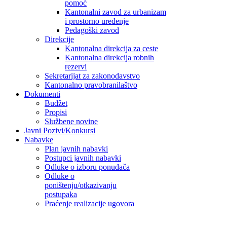
pomoć
Kantonalni zavod za urbanizam
i prostorno uređenje
Pedagoški zavod
Direkcije
Kantonalna direkcija za ceste
Kantonalna direkcija robnih
rezervi
Sekretarijat za zakonodavstvo
Kantonalno pravobranilaštvo
Dokumenti
Budžet
Propisi
Službene novine
Javni Pozivi/Konkursi
Nabavke
Plan javnih nabavki
Postupci javnih nabavki
Odluke o izboru ponuđača
Odluke o
poništenju/otkazivanju
postupaka
Praćenje realizacije ugovora