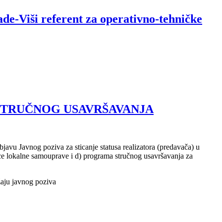
de-Viši referent za operativno-tehničke
 STRUČNOG USAVRŠAVANJA
avu Javnog poziva za sticanje statusa realizatora (predavača) u
ce lokalne samouprave i d) programa stručnog usavršavanja za
žaju javnog poziva