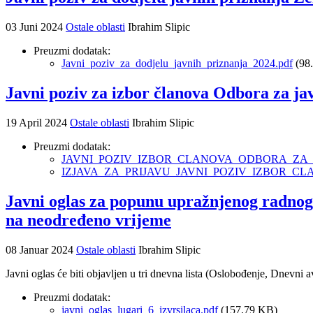
03 Juni 2024
Ostale oblasti
Ibrahim Slipic
Preuzmi dodatak:
Javni_poziv_za_dodjelu_javnih_priznanja_2024.pdf
(98
Javni poziv za izbor članova Odbora za j
19 April 2024
Ostale oblasti
Ibrahim Slipic
Preuzmi dodatak:
JAVNI_POZIV_IZBOR_CLANOVA_ODBORA_ZA_J
IZJAVA_ZA_PRIJAVU_JAVNI_POZIV_IZBOR_C
Javni oglas za popunu upražnjenog radnog
na neodređeno vrijeme
08 Januar 2024
Ostale oblasti
Ibrahim Slipic
Javni oglas će biti objavljen u tri dnevna lista (Oslobođenje, Dnevni 
Preuzmi dodatak:
javni_oglas_lugari_6_izvrsilaca.pdf
(157.79 KB)