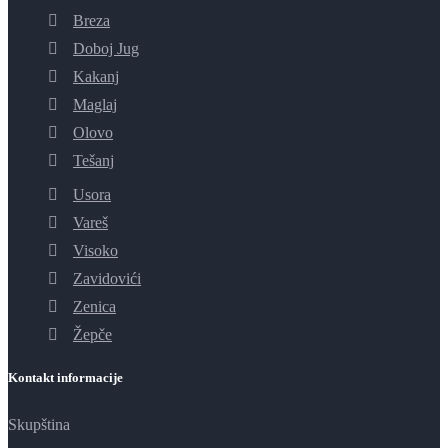
Breza
Doboj Jug
Kakanj
Maglaj
Olovo
Tešanj
Usora
Vareš
Visoko
Zavidovići
Zenica
Žepče
Kontakt informacije
Skupština