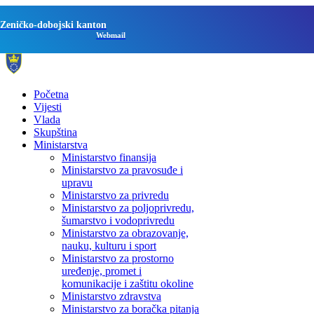
Zeničko-dobojski kanton
Webmail
Početna
Vijesti
Vlada
Skupština
Ministarstva
Ministarstvo finansija
Ministarstvo za pravosuđe i
upravu
Ministarstvo za privredu
Ministarstvo za poljoprivredu,
šumarstvo i vodoprivredu
Ministarstvo za obrazovanje,
nauku, kulturu i sport
Ministarstvo za prostorno
uređenje, promet i
komunikacije i zaštitu okoline
Ministarstvo zdravstva
Ministarstvo za boračka pitanja