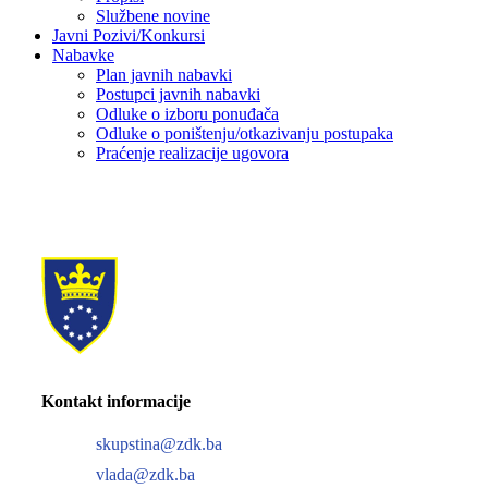
Službene novine
Javni Pozivi/Konkursi
Nabavke
Plan javnih nabavki
Postupci javnih nabavki
Odluke o izboru ponuđača
Odluke o poništenju/otkazivanju postupaka
Praćenje realizacije ugovora
Kontakt informacije
skupstina@zdk.ba
vlada@zdk.ba