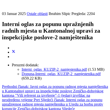
03 Januar 2025
Ostale oblasti
Ibrahim Slipic
Pregleda: 2204
Interni oglas za popunu upražnjenih
radnih mjesta u Kantonalnoj upravi za
inspekcijske poslove-2 namještenika
Preuzmi dodatak:
Interni_oglas_KUZIP-2_namjestenika.pdf
(1.53 MB)
Dopuna-Interni_oglas_KUZIP-2_namjestenika.pdf
(659.22 KB)
Prethodni članak: Javni oglas za popunu radnog mjesta namještenika
u Kantonalnoj upravi za inspekcijske poslove Zeničko-dobojskog
kantona "Viši referent za izvršenje"-1 (jedan) izvršilac na
neodređeno vrijeme
Pret
Sljedeći članak: Interni oglas za popunu
upražnjenog radnog mjesta namještenika u Uredu za borbu protiv
korupcije Zeničko-dobojskog kantona
Sljedeće