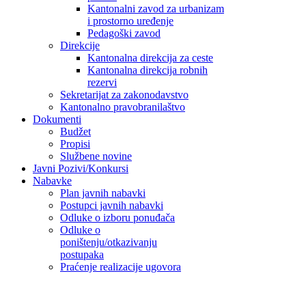
Kantonalni zavod za urbanizam
i prostorno uređenje
Pedagoški zavod
Direkcije
Kantonalna direkcija za ceste
Kantonalna direkcija robnih
rezervi
Sekretarijat za zakonodavstvo
Kantonalno pravobranilaštvo
Dokumenti
Budžet
Propisi
Službene novine
Javni Pozivi/Konkursi
Nabavke
Plan javnih nabavki
Postupci javnih nabavki
Odluke o izboru ponuđača
Odluke o
poništenju/otkazivanju
postupaka
Praćenje realizacije ugovora