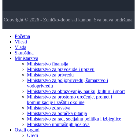
Copyright © 2026 - Zeničko-dobojski kanton. Sva prava pridržana.
Početna
Vijesti
Vlada
Skupština
Ministarstva
Ministarstvo finansija
Ministarstvo za pravosuđe i upravu
Ministarstvo za privredu
Ministarstvo za poljoprivredu, šumarstvo i
vodoprivredu
Ministarstvo za obrazovanje, nauku, kulturu i sport
Ministarstvo za prostorno uređenje, promet i
komunikacije i zaštitu okoline
Ministarstvo zdravstva
Ministarstvo za boračka pitanja
Ministarstvo za rad, socijalnu politiku i izbjeglice
Ministarstvo unutrašnjih poslova
Ostali organi
Uredi