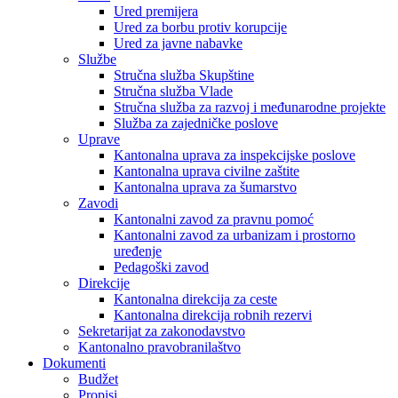
Ured premijera
Ured za borbu protiv korupcije
Ured za javne nabavke
Službe
Stručna služba Skupštine
Stručna služba Vlade
Stručna služba za razvoj i međunarodne projekte
Služba za zajedničke poslove
Uprave
Kantonalna uprava za inspekcijske poslove
Kantonalna uprava civilne zaštite
Kantonalna uprava za šumarstvo
Zavodi
Kantonalni zavod za pravnu pomoć
Kantonalni zavod za urbanizam i prostorno
uređenje
Pedagoški zavod
Direkcije
Kantonalna direkcija za ceste
Kantonalna direkcija robnih rezervi
Sekretarijat za zakonodavstvo
Kantonalno pravobranilaštvo
Dokumenti
Budžet
Propisi