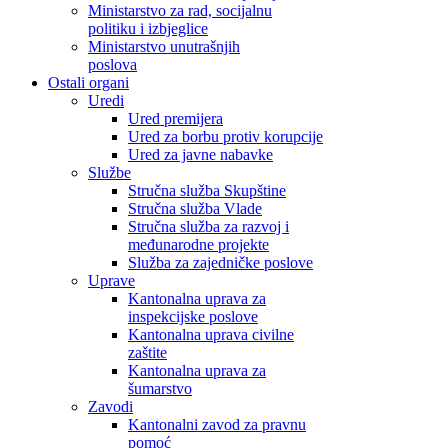
Ministarstvo za rad, socijalnu
politiku i izbjeglice
Ministarstvo unutrašnjih
poslova
Ostali organi
Uredi
Ured premijera
Ured za borbu protiv korupcije
Ured za javne nabavke
Službe
Stručna služba Skupštine
Stručna služba Vlade
Stručna služba za razvoj i
međunarodne projekte
Služba za zajedničke poslove
Uprave
Kantonalna uprava za
inspekcijske poslove
Kantonalna uprava civilne
zaštite
Kantonalna uprava za
šumarstvo
Zavodi
Kantonalni zavod za pravnu
pomoć