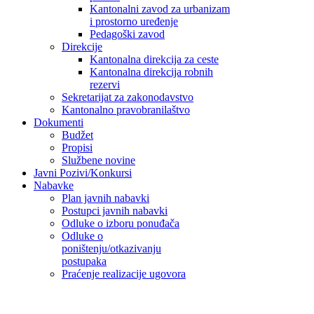
Kantonalni zavod za urbanizam
i prostorno uređenje
Pedagoški zavod
Direkcije
Kantonalna direkcija za ceste
Kantonalna direkcija robnih
rezervi
Sekretarijat za zakonodavstvo
Kantonalno pravobranilaštvo
Dokumenti
Budžet
Propisi
Službene novine
Javni Pozivi/Konkursi
Nabavke
Plan javnih nabavki
Postupci javnih nabavki
Odluke o izboru ponuđača
Odluke o
poništenju/otkazivanju
postupaka
Praćenje realizacije ugovora