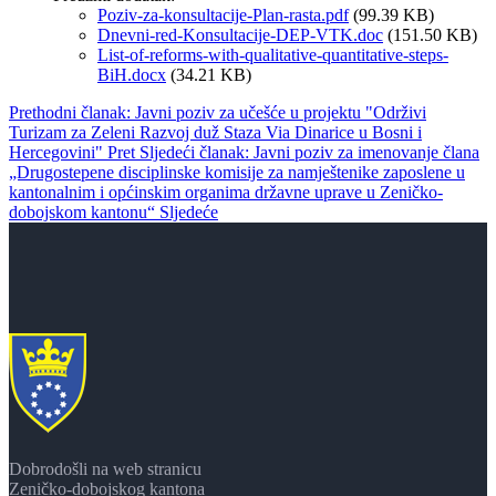
Poziv-za-konsultacije-Plan-rasta.pdf
(99.39 KB)
Dnevni-red-Konsultacije-DEP-VTK.doc
(151.50 KB)
List-of-reforms-with-qualitative-quantitative-steps-
BiH.docx
(34.21 KB)
Prethodni članak: Javni poziv za učešće u projektu "Održivi
Turizam za Zeleni Razvoj duž Staza Via Dinarice u Bosni i
Hercegovini"
Pret
Sljedeći članak: Javni poziv za imenovanje člana
„Drugostepene disciplinske komisije za namještenike zaposlene u
kantonalnim i općinskim organima državne uprave u Zeničko-
dobojskom kantonu“
Sljedeće
Dobrodošli na web stranicu
Zeničko-dobojskog kantona