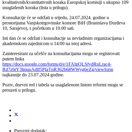
kvalitativnih/kvantitativnih koraka Europskoj komisiji s ukupno 109
usuglašenih koraka (lista u prilogu).
Konsultacije će se održati u srijedu, 24.07.2024. godine u
prostorijama Vanjskotrgovinske komore BiH (Branislava Đurđeva
10, Sarajevo), s početkom u 10.00 sati.
Isti dan će se održati i konsultacije sa nevladinim organizacijama i
akademskom zajednicom u 14:00 na istoj adresi.
Zainteresirani za učešće na konsultacijama mogu se registrovati
putem linka
https://docs.google.com/forms/d/e/1FAIpQLSfydRnLrac4-
Rd7z6tY3lmuuAdlf5PIaTnR362b68WWyg6eZg/viewform
najkasnije do 23.07.2024 godine.
Poziv, dnevni red i tabela sa usaglašenom listom reformi mogu se
preuzeti u prilogu.
Preuzmi dodatak: