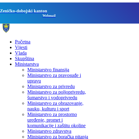
Zeničko-dobojski kanton
Webmail
Početna
Vijesti
Vlada
Skupština
Ministarstva
Ministarstvo finansija
Ministarstvo za pravosuđe i
upravu
Ministarstvo za privredu
Ministarstvo za poljoprivredu,
šumarstvo i vodoprivredu
Ministarstvo za obrazovanje,
nauku, kulturu i sport
Ministarstvo za prostorno
uređenje, promet i
komunikacije i zaštitu okoline
Ministarstvo zdravstva
Ministarstvo za boračka pitanja