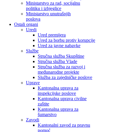
Ministarstvo za rad, socijalnu
politiku i izbjeglice
Ministarstvo unutrašnjih
poslova
Ostali organi
Uredi
Ured premijera
Ured za borbu protiv korupcije
Ured za javne nabavke
Službe
Stručna služba Skupštine
Stručna služba Vlade
Stručna služba za razvoj i
međunarodne projekte
Služba za zajedničke poslove
Uprave
Kantonalna uprava za
inspekcijske poslove
Kantonalna uprava civilne
zaštite
Kantonalna uprava za
šumarstvo
Zavodi
Kantonalni zavod za pravnu
pomoć