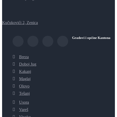
Kučukovići 2, Zenica
Gradovi i općine Kantona
Breza
Doboj Jug
Kakanj
Maglaj
Olovo
Tešanj
Usora
Vareš
Visoko