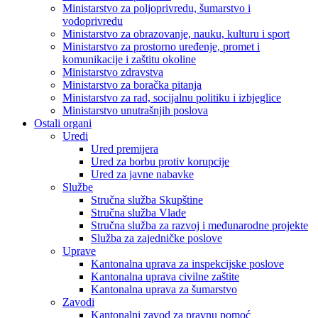
Ministarstvo za poljoprivredu, šumarstvo i
vodoprivredu
Ministarstvo za obrazovanje, nauku, kulturu i sport
Ministarstvo za prostorno uređenje, promet i
komunikacije i zaštitu okoline
Ministarstvo zdravstva
Ministarstvo za boračka pitanja
Ministarstvo za rad, socijalnu politiku i izbjeglice
Ministarstvo unutrašnjih poslova
Ostali organi
Uredi
Ured premijera
Ured za borbu protiv korupcije
Ured za javne nabavke
Službe
Stručna služba Skupštine
Stručna služba Vlade
Stručna služba za razvoj i međunarodne projekte
Služba za zajedničke poslove
Uprave
Kantonalna uprava za inspekcijske poslove
Kantonalna uprava civilne zaštite
Kantonalna uprava za šumarstvo
Zavodi
Kantonalni zavod za pravnu pomoć