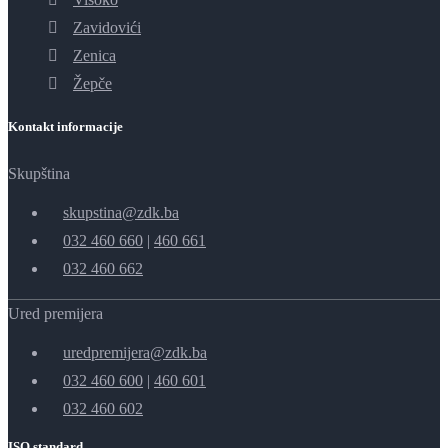
Zavidovići
Zenica
Žepče
Kontakt informacije
Skupština
skupstina@zdk.ba
032 460 660
|
460 661
032 460 662
Ured premijera
uredpremijera@zdk.ba
032 460 600
|
460 601
032 460 602
ISO standard