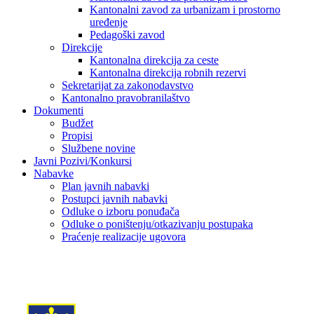
Kantonalni zavod za urbanizam i prostorno
uređenje
Pedagoški zavod
Direkcije
Kantonalna direkcija za ceste
Kantonalna direkcija robnih rezervi
Sekretarijat za zakonodavstvo
Kantonalno pravobranilaštvo
Dokumenti
Budžet
Propisi
Službene novine
Javni Pozivi/Konkursi
Nabavke
Plan javnih nabavki
Postupci javnih nabavki
Odluke o izboru ponuđača
Odluke o poništenju/otkazivanju postupaka
Praćenje realizacije ugovora