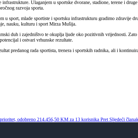
frastrukture. Ulaganjem u sportske dvorane, stadione, terene i druge sp
goročnog razvoja sporta.
njem u sport, mlade sportiste i sportsku infrastrukturu gradimo zdravije
je, nauku, kulturu i sport Mirza Mušija.
imski duh i zajedništvo te okuplja ljude oko pozitivnih vrijednosti. Zat
potencijal i ostvari vrhunske rezultate.
at predanog rada sportista, trenera i sportskih radnika, ali i kontinuir
a prioritet, odobreno 214.456,50 KM za 13 korisnika
Pret
Sljedeći člana