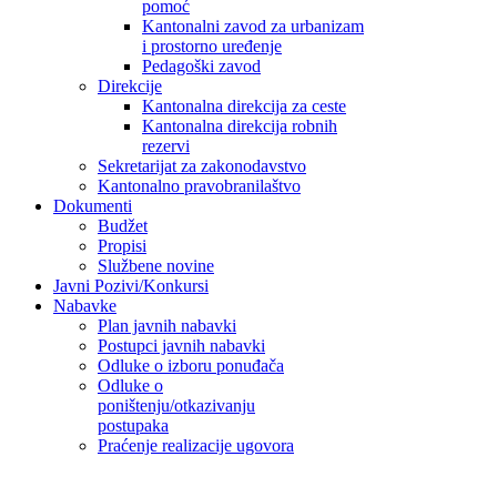
pomoć
Kantonalni zavod za urbanizam
i prostorno uređenje
Pedagoški zavod
Direkcije
Kantonalna direkcija za ceste
Kantonalna direkcija robnih
rezervi
Sekretarijat za zakonodavstvo
Kantonalno pravobranilaštvo
Dokumenti
Budžet
Propisi
Službene novine
Javni Pozivi/Konkursi
Nabavke
Plan javnih nabavki
Postupci javnih nabavki
Odluke o izboru ponuđača
Odluke o
poništenju/otkazivanju
postupaka
Praćenje realizacije ugovora