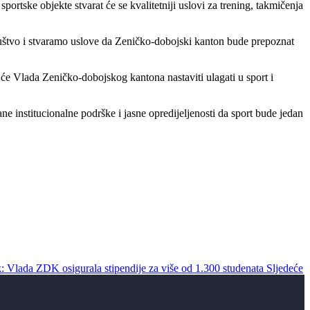
ortske objekte stvarat će se kvalitetniji uslovi za trening, takmičenja
 društvo i stvaramo uslove da Zeničko-dobojski kanton bude prepoznat
o će Vlada Zeničko-dobojskog kantona nastaviti ulagati u sport i
ane institucionalne podrške i jasne opredijeljenosti da sport bude jedan
k: Vlada ZDK osigurala stipendije za više od 1.300 studenata
Sljedeće