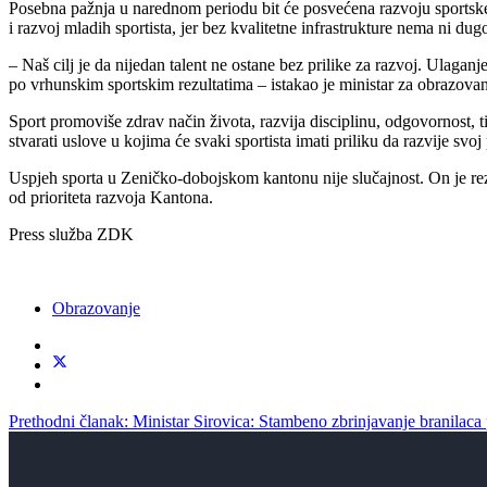
Posebna pažnja u narednom periodu bit će posvećena razvoju sportske in
i razvoj mladih sportista, jer bez kvalitetne infrastrukture nema ni du
– Naš cilj je da nijedan talent ne ostane bez prilike za razvoj. Ulaga
po vrhunskim sportskim rezultatima – istakao je ministar za obrazovan
Sport promoviše zdrav način života, razvija disciplinu, odgovornost, t
stvarati uslove u kojima će svaki sportista imati priliku da razvije svoj 
Uspjeh sporta u Zeničko-dobojskom kantonu nije slučajnost. On je rezult
od prioriteta razvoja Kantona.
Press služba ZDK
Obrazovanje
Prethodni članak: Ministar Sirovica: Stambeno zbrinjavanje branilac