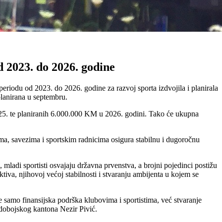
 2023. do 2026. godine
eriodu od 2023. do 2026. godine za razvoj sporta izdvojila i planirala
planirana u septembru.
5. te planiranih 6.000.000 KM u 2026. godini. Tako će ukupna
a, savezima i sportskim radnicima osigura stabilnu i dugoročnu
mladi sportisti osvajaju državna prvenstva, a brojni pojedinci postižu
iva, njihovoj većoj stabilnosti i stvaranju ambijenta u kojem se
e samo finansijska podrška klubovima i sportistima, već stvaranje
o-dobojskog kantona Nezir Pivić.