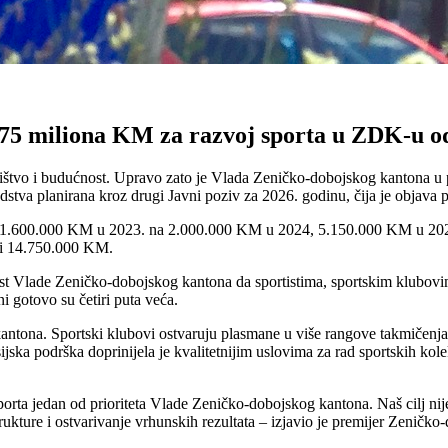
75 miliona KM za razvoj sporta u ZDK-u od
edništvo i budućnost. Upravo zato je Vlada Zeničko-dobojskog kantona u p
stva planirana kroz drugi Javni poziv za 2026. godinu, čija je objava 
sa 1.600.000 KM u 2023. na 2.000.000 KM u 2024, 5.150.000 KM u 202
ići 14.750.000 KM.
st Vlade Zeničko-dobojskog kantona da sportistima, sportskim klubovim
 gotovo su četiri puta veća.
antona. Sportski klubovi ostvaruju plasmane u više rangove takmičenja, 
a podrška doprinijela je kvalitetnijim uslovima za rad sportskih kolekt
porta jedan od prioriteta Vlade Zeničko-dobojskog kantona. Naš cilj nij
trukture i ostvarivanje vrhunskih rezultata – izjavio je premijer Zeničk