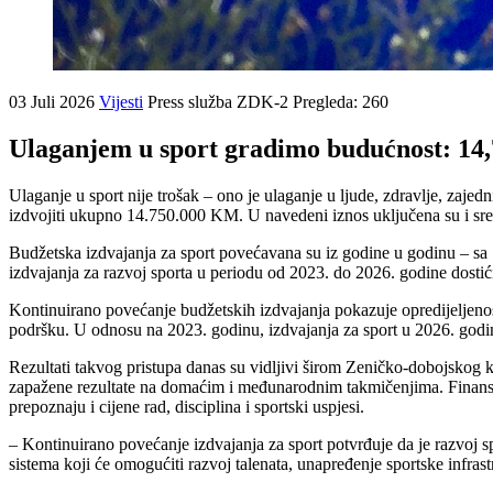
03 Juli 2026
Vijesti
Press služba ZDK-2
Pregleda: 260
Ulaganjem u sport gradimo budućnost: 14,
Ulaganje u sport nije trošak – ono je ulaganje u ljude, zdravlje, zaj
izdvojiti ukupno 14.750.000 KM. U navedeni iznos uključena su i sred
Budžetska izdvajanja za sport povećavana su iz godine u godinu – 
izdvajanja za razvoj sporta u periodu od 2023. do 2026. godine dost
Kontinuirano povećanje budžetskih izdvajanja pokazuje opredijeljeno
podršku. U odnosu na 2023. godinu, izdvajanja za sport u 2026. godini
Rezultati takvog pristupa danas su vidljivi širom Zeničko-dobojskog k
zapažene rezultate na domaćim i međunarodnim takmičenjima. Finansijsk
prepoznaju i cijene rad, disciplina i sportski uspjesi.
– Kontinuirano povećanje izdvajanja za sport potvrđuje da je razvoj s
sistema koji će omogućiti razvoj talenata, unapređenje sportske infras