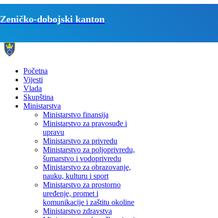
Zeničko-dobojski kanton
Početna
Vijesti
Vlada
Skupština
Ministarstva
Ministarstvo finansija
Ministarstvo za pravosuđe i
upravu
Ministarstvo za privredu
Ministarstvo za poljoprivredu,
šumarstvo i vodoprivredu
Ministarstvo za obrazovanje,
nauku, kulturu i sport
Ministarstvo za prostorno
uređenje, promet i
komunikacije i zaštitu okoline
Ministarstvo zdravstva