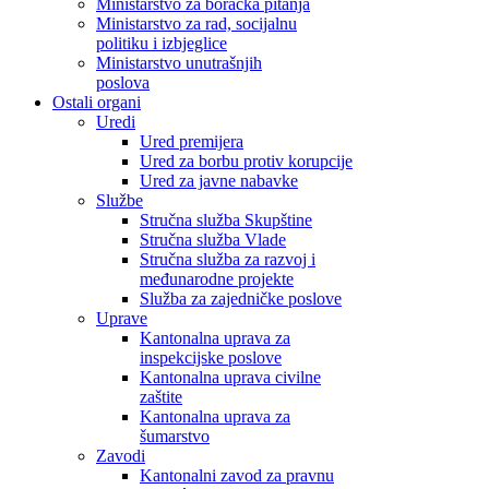
Ministarstvo za boračka pitanja
Ministarstvo za rad, socijalnu
politiku i izbjeglice
Ministarstvo unutrašnjih
poslova
Ostali organi
Uredi
Ured premijera
Ured za borbu protiv korupcije
Ured za javne nabavke
Službe
Stručna služba Skupštine
Stručna služba Vlade
Stručna služba za razvoj i
međunarodne projekte
Služba za zajedničke poslove
Uprave
Kantonalna uprava za
inspekcijske poslove
Kantonalna uprava civilne
zaštite
Kantonalna uprava za
šumarstvo
Zavodi
Kantonalni zavod za pravnu