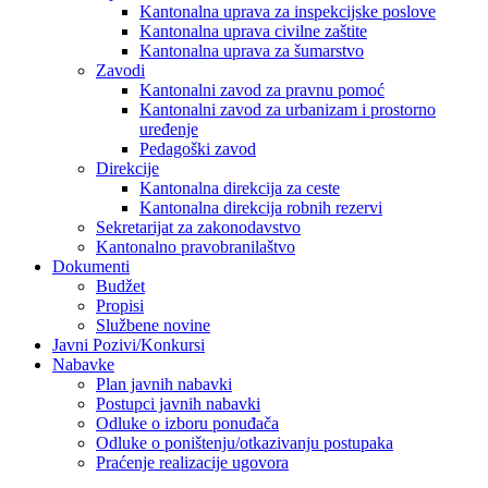
Kantonalna uprava za inspekcijske poslove
Kantonalna uprava civilne zaštite
Kantonalna uprava za šumarstvo
Zavodi
Kantonalni zavod za pravnu pomoć
Kantonalni zavod za urbanizam i prostorno
uređenje
Pedagoški zavod
Direkcije
Kantonalna direkcija za ceste
Kantonalna direkcija robnih rezervi
Sekretarijat za zakonodavstvo
Kantonalno pravobranilaštvo
Dokumenti
Budžet
Propisi
Službene novine
Javni Pozivi/Konkursi
Nabavke
Plan javnih nabavki
Postupci javnih nabavki
Odluke o izboru ponuđača
Odluke o poništenju/otkazivanju postupaka
Praćenje realizacije ugovora