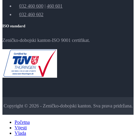
032 460 600
|
460 601
032 460 602
ISO standard
Zeničko-dobojski kanton-ISO 9001 certifikat.
Copyright © 2026 - Zeničko-dobojski kanton. Sva prava pridržana.
Početna
Vijesti
Vlada