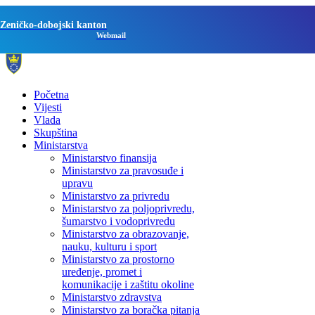
Zeničko-dobojski kanton
Webmail
Početna
Vijesti
Vlada
Skupština
Ministarstva
Ministarstvo finansija
Ministarstvo za pravosuđe i
upravu
Ministarstvo za privredu
Ministarstvo za poljoprivredu,
šumarstvo i vodoprivredu
Ministarstvo za obrazovanje,
nauku, kulturu i sport
Ministarstvo za prostorno
uređenje, promet i
komunikacije i zaštitu okoline
Ministarstvo zdravstva
Ministarstvo za boračka pitanja