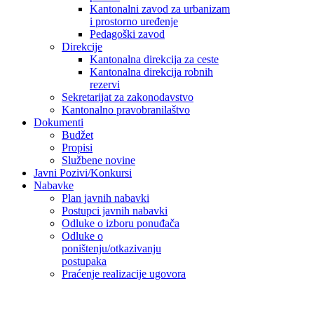
Kantonalni zavod za urbanizam
i prostorno uređenje
Pedagoški zavod
Direkcije
Kantonalna direkcija za ceste
Kantonalna direkcija robnih
rezervi
Sekretarijat za zakonodavstvo
Kantonalno pravobranilaštvo
Dokumenti
Budžet
Propisi
Službene novine
Javni Pozivi/Konkursi
Nabavke
Plan javnih nabavki
Postupci javnih nabavki
Odluke o izboru ponuđača
Odluke o
poništenju/otkazivanju
postupaka
Praćenje realizacije ugovora