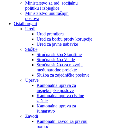
Ministarstvo za rad, socijalnu
politiku i izbjeglice
Ministarstvo unutrašnjih
poslova
Ostali organi
Uredi
Ured premijera
Ured za borbu protiv korupcije
Ured za javne nabavke
Službe
Stručna služba Skupštine
Stručna služba Vlade
Stručna služba za razvoj i
međunarodne projekte
Služba za zajedničke poslove
Uprave
Kantonalna uprava za
inspekcijske poslove
Kantonalna uprava civilne
zaštite
Kantonalna uprava za
šumarstvo
Zavodi
Kantonalni zavod za pravnu
pomoć