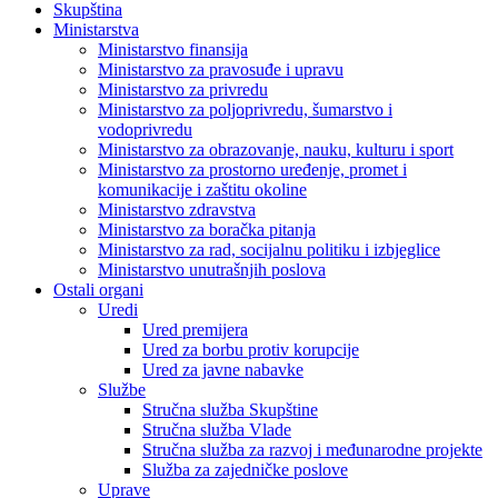
Skupština
Ministarstva
Ministarstvo finansija
Ministarstvo za pravosuđe i upravu
Ministarstvo za privredu
Ministarstvo za poljoprivredu, šumarstvo i
vodoprivredu
Ministarstvo za obrazovanje, nauku, kulturu i sport
Ministarstvo za prostorno uređenje, promet i
komunikacije i zaštitu okoline
Ministarstvo zdravstva
Ministarstvo za boračka pitanja
Ministarstvo za rad, socijalnu politiku i izbjeglice
Ministarstvo unutrašnjih poslova
Ostali organi
Uredi
Ured premijera
Ured za borbu protiv korupcije
Ured za javne nabavke
Službe
Stručna služba Skupštine
Stručna služba Vlade
Stručna služba za razvoj i međunarodne projekte
Služba za zajedničke poslove
Uprave