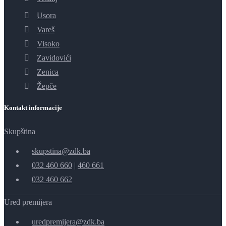
Usora
Vareš
Visoko
Zavidovići
Zenica
Žepče
Kontakt informacije
Skupština
skupstina@zdk.ba
032 460 660
|
460 661
032 460 662
Ured premijera
uredpremijera@zdk.ba