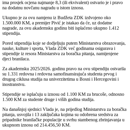
ima prosjek ocjena najmanje 8,3 (ili ekvivalent) ostvario je i pravo
na dodatnu novčanu nagradu u istom iznosu.
Ukupno je za ovu namjenu iz Budžeta ZDK izdvojeno oko
1.500.000 KM, a premijer Pivić je istakao da će, uz dodatne
nagrade, za ovu akademsku godinu biti isplaćeno ukupno 1.412
stipendija.
Pored stipendija koje se dodjeljuju putem Ministarstva obrazovanja,
nauke, kulture i sporta, Vlada ZDK već godinama osigurava i
stipendije iz resora Ministarstva za boračka pitanja, namijenjene
djeci branilaca.
Za akademsku 2025/2026. godinu pravo na ovu stipendiju ostvarila
su 1.331 redovna i redovna samofinansirajuća studenta prvog i
drugog ciklusa studija na univerzitetima u Bosni i Hercegovini i
inostranstvu.
Stipendije se isplaćuju u iznosu od 1.100 KM za brucoše, odnosno
1.500 KM za studente druge i viših godina studija.
Na današnjoj sjednici Vlada je, na prijedlog Ministarstva za boračka
pitanja, usvojila i 13 zaključaka kojima su odobrena sredstva za
pripadnike branilačke populacije u svrhu stambenog zbrinjavanja u
ukupnom iznosu od 214.456,50 KM.