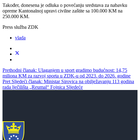
Također, donesena je odluka o povećanju sredstava za nabavku
opreme Kantonalnoj upravi civilne zaštite sa 100.000 KM na
250.000 KM.
Press služba ZDK
vlada
Prethodni članak: Ulaganjem u sport gradimo budućnost: 14,75
miliona KM za razvoj sporta u ZDK-u od 2023. do 2026. godine
Pret
Sljedeći članak: Ministar Sirovica na obilježavanju 113 godina
rada lječilišta „Reumal“ Fojnica
Sljedeće