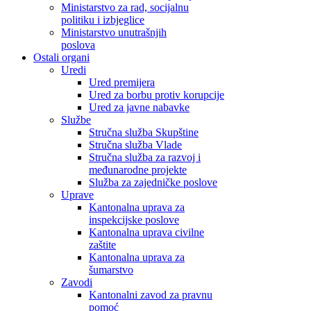
Ministarstvo za rad, socijalnu
politiku i izbjeglice
Ministarstvo unutrašnjih
poslova
Ostali organi
Uredi
Ured premijera
Ured za borbu protiv korupcije
Ured za javne nabavke
Službe
Stručna služba Skupštine
Stručna služba Vlade
Stručna služba za razvoj i
međunarodne projekte
Služba za zajedničke poslove
Uprave
Kantonalna uprava za
inspekcijske poslove
Kantonalna uprava civilne
zaštite
Kantonalna uprava za
šumarstvo
Zavodi
Kantonalni zavod za pravnu
pomoć