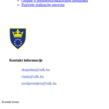
Odluke o poništenju/otkazivanju postupaka
Praćenje realizacije ugovora
Kontakt informacije
skupstina@zdk.ba
vlada@zdk.ba
uredpremijera@zdk.ba
Kontakt forma