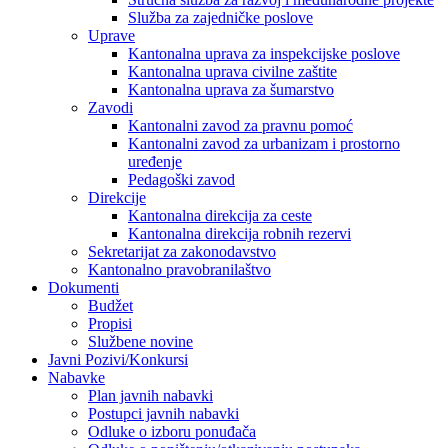
Služba za zajedničke poslove
Uprave
Kantonalna uprava za inspekcijske poslove
Kantonalna uprava civilne zaštite
Kantonalna uprava za šumarstvo
Zavodi
Kantonalni zavod za pravnu pomoć
Kantonalni zavod za urbanizam i prostorno
uređenje
Pedagoški zavod
Direkcije
Kantonalna direkcija za ceste
Kantonalna direkcija robnih rezervi
Sekretarijat za zakonodavstvo
Kantonalno pravobranilaštvo
Dokumenti
Budžet
Propisi
Službene novine
Javni Pozivi/Konkursi
Nabavke
Plan javnih nabavki
Postupci javnih nabavki
Odluke o izboru ponuđača