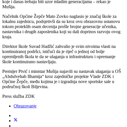
koje i danas trebaju biti uzor mladim generacijama – rekao je
Mušija.
Načelnik Općine Žepče Mato Zovko naglasio je značaj škole za
lokalnu zajednicu, podsjetivši da su kroz ovu obrazovnu ustanovu
tokom proteklih osam decenija prošle brojne generacije učenika,
nastavnika i drugih zaposlenika koji su dali doprinos razvoju ovog
kraja.
Direktor škole Suvad Hadžić zahvalio je svim nivoima vlasti na
kontinuiranoj podršci, ističući da je riječ o jednoj od bolje
opremljenih škola te da se ulaganja u infrastrukturu i opremanje
škole kontinuirano nastavljaju.
Premijer Pivić i ministar Mušija najavili su nastavak ulaganja u OŠ
„Abdulvehab Ilhamija“ kroz zajedničke projekte Vlade ZDK i
Općine Žepče, među kojima je i izgradnja nove sportske sale u
područnoj školi Biljevina.
Press služba ZDK
Obrazovanje