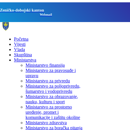
Zeničko-dobojski kanton
Webmail
Početna
Vijesti
Vlada
Skupština
Ministarstva
Ministarstvo finansija
Ministarstvo za pravosuđe i
upravu
Ministarstvo za privredu
Ministarstvo za poljoprivredu,
šumarstvo i vodoprivredu
Ministarstvo za obrazovanje,
nauku, kulturu i sport
Ministarstvo za prostorno
uređenje, promet i
komunikacije i zaštitu okoline
Ministarstvo zdravstva
Ministarstvo za boračka pitanja