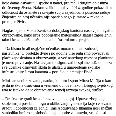
koje danas ostvaruju uspjehe u nauci, privredi i drugim oblastima
društvenog života. Nakon velikih poplava 2014. godine pokazali ste
odlučnost da ostanete i razvijate svoju zajednicu, a posebno raduje
činjenica da broj učenika nije opadao nego je rastao – rekao je
premijer Pivić.
Naglasio je da Vlada Zeničko-dobojskog kantona nastavlja ulagati u
obrazovanje, kako kroz poboljšanje materijalnog statusa zaposlenih,
tako i kroz podršku učenicima i infrastrukturne projekte.
– Da bismo imali uspješne učenike, moramo imati zadovoljne
nastavnike. U protekle dvije i po godine više puta smo povećavali
plaće zaposlenima u obrazovanju, a već narednog mjeseca planirano
je novo povećanje. Nastavljamo osiguravati besplatne udžbenike za
sve učenike osnovnih škola te ulagati u unapređenje školske
infrastrukture širom kantona – poručio je premijer Pivić.
Ministar za obrazovanje, nauku, kulturu i sport Mirza Mušija rekao
je da je škola osnovana u vremenu obnove nakon Drugog svjetskog
rata te istakao da je obrazovanje temelj razvoja svakog društva.
– Društvo se gradi kroz obrazovanje i odgoj. Upravo zbog toga
škole imaju posebnu ulogu u oblikovanju generacija koje će stvarati,
graditi i doprinositi zajednici. Ime Abdulvehab Ilhamija nosi snažnu
simboliku hrabrosti, slobodoumlja i borbe za pravdu, vrijednosti