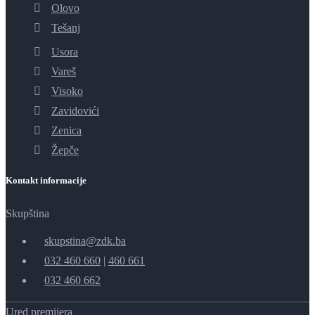
Olovo
Tešanj
Usora
Vareš
Visoko
Zavidovići
Zenica
Žepče
Kontakt informacije
Skupština
skupstina@zdk.ba
032 460 660
|
460 661
032 460 662
Ured premijera