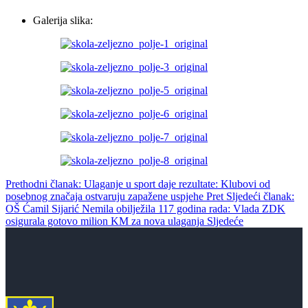
Galerija slika:
Prethodni članak: Ulaganje u sport daje rezultate: Klubovi od
posebnog značaja ostvaruju zapažene uspjehe
Pret
Sljedeći članak:
OŠ Ćamil Sijarić Nemila obilježila 117 godina rada: Vlada ZDK
osigurala gotovo milion KM za nova ulaganja
Sljedeće