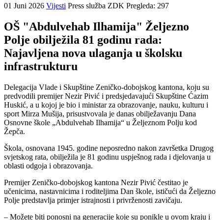
01 Juni 2026
Vijesti
Press služba ZDK
Pregleda: 297
OŠ "Abdulvehab Ilhamija" Željezno
Polje obilježila 81 godinu rada:
Najavljena nova ulaganja u školsku
infrastrukturu
Delegacija Vlade i Skupštine Zeničko-dobojskog kantona, koju su
predvodili premijer Nezir Pivić i predsjedavajući Skupštine Ćazim
Huskić, a u kojoj je bio i ministar za obrazovanje, nauku, kulturu i
sport Mirza Mušija, prisustvovala je danas obilježavanju Dana
Osnovne škole „Abdulvehab Ilhamija“ u Željeznom Polju kod
Žepča.
Škola, osnovana 1945. godine neposredno nakon završetka Drugog
svjetskog rata, obilježila je 81 godinu uspješnog rada i djelovanja u
oblasti odgoja i obrazovanja.
Premijer Zeničko-dobojskog kantona Nezir Pivić čestitao je
učenicima, nastavnicima i roditeljima Dan škole, ističući da Željezno
Polje predstavlja primjer istrajnosti i privrženosti zavičaju.
– Možete biti ponosni na generacije koje su ponikle u ovom kraju i