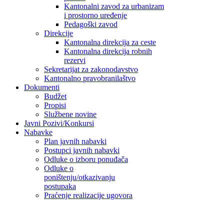
Kantonalni zavod za urbanizam
i prostorno uređenje
Pedagoški zavod
Direkcije
Kantonalna direkcija za ceste
Kantonalna direkcija robnih
rezervi
Sekretarijat za zakonodavstvo
Kantonalno pravobranilaštvo
Dokumenti
Budžet
Propisi
Službene novine
Javni Pozivi/Konkursi
Nabavke
Plan javnih nabavki
Postupci javnih nabavki
Odluke o izboru ponuđača
Odluke o
poništenju/otkazivanju
postupaka
Praćenje realizacije ugovora