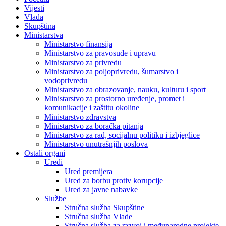
Vijesti
Vlada
Skupština
Ministarstva
Ministarstvo finansija
Ministarstvo za pravosuđe i upravu
Ministarstvo za privredu
Ministarstvo za poljoprivredu, šumarstvo i
vodoprivredu
Ministarstvo za obrazovanje, nauku, kulturu i sport
Ministarstvo za prostorno uređenje, promet i
komunikacije i zaštitu okoline
Ministarstvo zdravstva
Ministarstvo za boračka pitanja
Ministarstvo za rad, socijalnu politiku i izbjeglice
Ministarstvo unutrašnjih poslova
Ostali organi
Uredi
Ured premijera
Ured za borbu protiv korupcije
Ured za javne nabavke
Službe
Stručna služba Skupštine
Stručna služba Vlade
Stručna služba za razvoj i međunarodne projekte