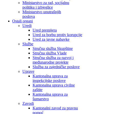
Ministarstvo za rad, socijalnu
politiku i izbjeglice
Ministarstvo unutrašnjih
poslova
Ostali organi
Uredi
Ured premijera
Ured za borbu protiv korupcije
Ured za javne nabavke
Službe
Stručna služba Skupštine
Stručna služba Vlade
Stručna služba za razvoj i
međunarodne projekte
Služba za zajedničke poslove
Uprave
Kantonalna uprava za
inspekcijske poslove
Kantonalna uprava civilne
zaštite
Kantonalna uprava za
šumarstvo
Zavodi
Kantonalni zavod za pravnu
pomoć