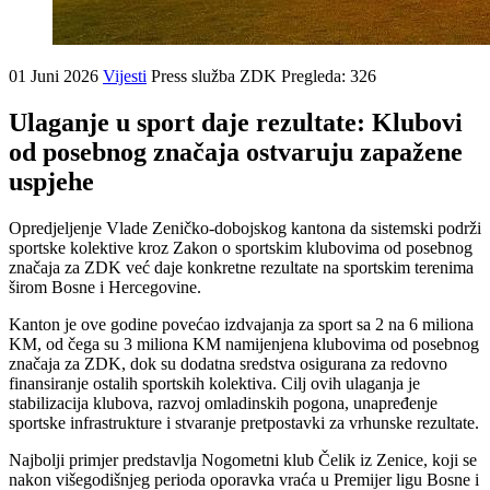
01 Juni 2026
Vijesti
Press služba ZDK
Pregleda: 326
Ulaganje u sport daje rezultate: Klubovi
od posebnog značaja ostvaruju zapažene
uspjehe
Opredjeljenje Vlade Zeničko-dobojskog kantona da sistemski podrži
sportske kolektive kroz Zakon o sportskim klubovima od posebnog
značaja za ZDK već daje konkretne rezultate na sportskim terenima
širom Bosne i Hercegovine.
Kanton je ove godine povećao izdvajanja za sport sa 2 na 6 miliona
KM, od čega su 3 miliona KM namijenjena klubovima od posebnog
značaja za ZDK, dok su dodatna sredstva osigurana za redovno
finansiranje ostalih sportskih kolektiva. Cilj ovih ulaganja je
stabilizacija klubova, razvoj omladinskih pogona, unapređenje
sportske infrastrukture i stvaranje pretpostavki za vrhunske rezultate.
Najbolji primjer predstavlja Nogometni klub Čelik iz Zenice, koji se
nakon višegodišnjeg perioda oporavka vraća u Premijer ligu Bosne i