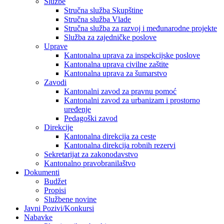
Službe
Stručna služba Skupštine
Stručna služba Vlade
Stručna služba za razvoj i međunarodne projekte
Služba za zajedničke poslove
Uprave
Kantonalna uprava za inspekcijske poslove
Kantonalna uprava civilne zaštite
Kantonalna uprava za šumarstvo
Zavodi
Kantonalni zavod za pravnu pomoć
Kantonalni zavod za urbanizam i prostorno
uređenje
Pedagoški zavod
Direkcije
Kantonalna direkcija za ceste
Kantonalna direkcija robnih rezervi
Sekretarijat za zakonodavstvo
Kantonalno pravobranilaštvo
Dokumenti
Budžet
Propisi
Službene novine
Javni Pozivi/Konkursi
Nabavke