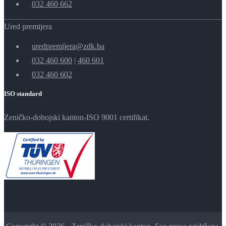
032 460 662
Ured premijera
uredpremijera@zdk.ba
032 460 600
|
460 601
032 460 602
ISO standard
Zeničko-dobojski kanton-ISO 9001 certifikat.