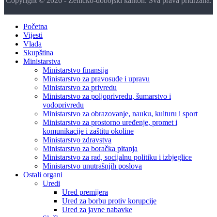
Copyright © 2026 - Zeničko-dobojski kanton. Sva prava pridržana.
Početna
Vijesti
Vlada
Skupština
Ministarstva
Ministarstvo finansija
Ministarstvo za pravosuđe i upravu
Ministarstvo za privredu
Ministarstvo za poljoprivredu, šumarstvo i
vodoprivredu
Ministarstvo za obrazovanje, nauku, kulturu i sport
Ministarstvo za prostorno uređenje, promet i
komunikacije i zaštitu okoline
Ministarstvo zdravstva
Ministarstvo za boračka pitanja
Ministarstvo za rad, socijalnu politiku i izbjeglice
Ministarstvo unutrašnjih poslova
Ostali organi
Uredi
Ured premijera
Ured za borbu protiv korupcije
Ured za javne nabavke