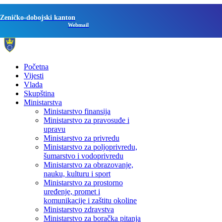
Zeničko-dobojski kanton
Webmail
Početna
Vijesti
Vlada
Skupština
Ministarstva
Ministarstvo finansija
Ministarstvo za pravosuđe i
upravu
Ministarstvo za privredu
Ministarstvo za poljoprivredu,
šumarstvo i vodoprivredu
Ministarstvo za obrazovanje,
nauku, kulturu i sport
Ministarstvo za prostorno
uređenje, promet i
komunikacije i zaštitu okoline
Ministarstvo zdravstva
Ministarstvo za boračka pitanja