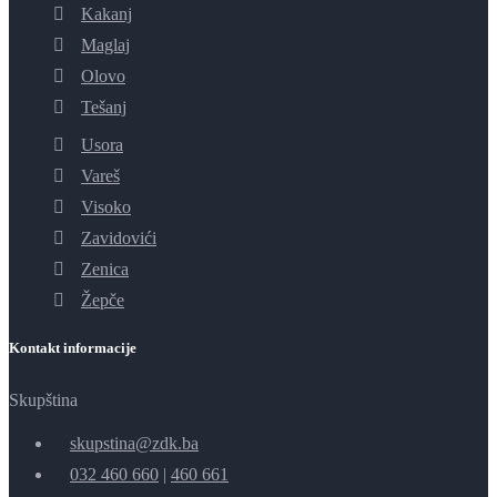
Kakanj
Maglaj
Olovo
Tešanj
Usora
Vareš
Visoko
Zavidovići
Zenica
Žepče
Kontakt informacije
Skupština
skupstina@zdk.ba
032 460 660
|
460 661