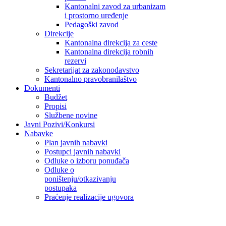
Kantonalni zavod za urbanizam
i prostorno uređenje
Pedagoški zavod
Direkcije
Kantonalna direkcija za ceste
Kantonalna direkcija robnih
rezervi
Sekretarijat za zakonodavstvo
Kantonalno pravobranilaštvo
Dokumenti
Budžet
Propisi
Službene novine
Javni Pozivi/Konkursi
Nabavke
Plan javnih nabavki
Postupci javnih nabavki
Odluke o izboru ponuđača
Odluke o
poništenju/otkazivanju
postupaka
Praćenje realizacije ugovora