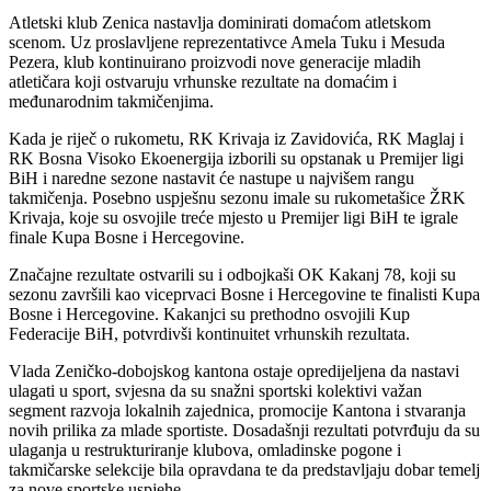
Atletski klub Zenica nastavlja dominirati domaćom atletskom
scenom. Uz proslavljene reprezentativce Amela Tuku i Mesuda
Pezera, klub kontinuirano proizvodi nove generacije mladih
atletičara koji ostvaruju vrhunske rezultate na domaćim i
međunarodnim takmičenjima.
Kada je riječ o rukometu, RK Krivaja iz Zavidovića, RK Maglaj i
RK Bosna Visoko Ekoenergija izborili su opstanak u Premijer ligi
BiH i naredne sezone nastavit će nastupe u najvišem rangu
takmičenja. Posebno uspješnu sezonu imale su rukometašice ŽRK
Krivaja, koje su osvojile treće mjesto u Premijer ligi BiH te igrale
finale Kupa Bosne i Hercegovine.
Značajne rezultate ostvarili su i odbojkaši OK Kakanj 78, koji su
sezonu završili kao viceprvaci Bosne i Hercegovine te finalisti Kupa
Bosne i Hercegovine. Kakanjci su prethodno osvojili Kup
Federacije BiH, potvrdivši kontinuitet vrhunskih rezultata.
Vlada Zeničko-dobojskog kantona ostaje opredijeljena da nastavi
ulagati u sport, svjesna da su snažni sportski kolektivi važan
segment razvoja lokalnih zajednica, promocije Kantona i stvaranja
novih prilika za mlade sportiste. Dosadašnji rezultati potvrđuju da su
ulaganja u restrukturiranje klubova, omladinske pogone i
takmičarske selekcije bila opravdana te da predstavljaju dobar temelj
za nove sportske uspjehe.