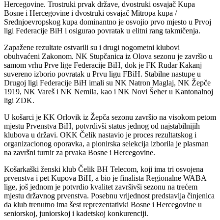
Hercegovine. Trostruki prvak države, dvostruki osvajač Kupa
Bosne i Hercegovine i dvostruki osvajač Mitropa kupa /
Srednjoevropskog kupa dominantno je osvojio prvo mjesto u Prvoj
ligi Federacije BiH i osigurao povratak u elitni rang takmičenja.
Zapažene rezultate ostvarili su i drugi nogometni klubovi
obuhvaćeni Zakonom. NK Stupčanica iz Olova sezonu je završio u
samom vrhu Prve lige Federacije BiH, dok je FK Rudar Kakanj
suvereno izborio povratak u Prvu ligu FBiH. Stabilne nastupe u
Drugoj ligi Federacije BiH imali su NK Natron Maglaj, NK Žepče
1919, NK Vareš i NK Nemila, kao i NK Novi Šeher u Kantonalnoj
ligi ZDK.
U košarci je KK Orlovik iz Žepča sezonu završio na visokom petom
mjestu Prvenstva BiH, potvrdivši status jednog od najstabilnijih
klubova u državi. OKK Čelik nastavio je proces rezultatskog i
organizacionog oporavka, a pionirska selekcija izborila je plasman
na završni turnir za prvaka Bosne i Hercegovine.
Košarkaški ženski klub Čelik BH Telecom, koji ima tri osvojena
prvenstva i pet Kupova BiH, a bio je finalista Regionalne WABA
lige, još jednom je potvrdio kvalitet završivši sezonu na trećem
mjestu državnog prvenstva. Posebnu vrijednost predstavlja činjenica
da klub trenutno ima šest reprezentativki Bosne i Hercegovine u
seniorskoj, juniorskoj i kadetskoj konkurenciji.