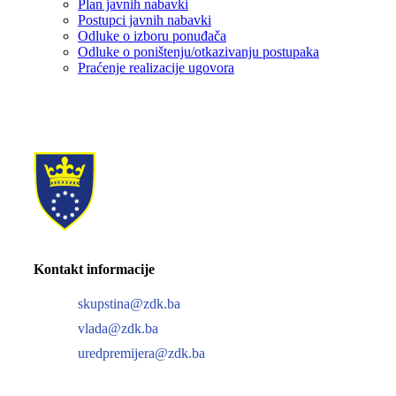
Plan javnih nabavki
Postupci javnih nabavki
Odluke o izboru ponuđača
Odluke o poništenju/otkazivanju postupaka
Praćenje realizacije ugovora
Kontakt informacije
skupstina@zdk.ba
vlada@zdk.ba
uredpremijera@zdk.ba