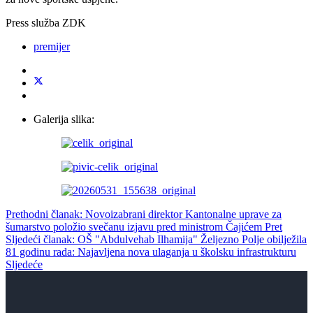
Press služba ZDK
premijer
Galerija slika:
Prethodni članak: Novoizabrani direktor Kantonalne uprave za
šumarstvo položio svečanu izjavu pred ministrom Čajićem
Pret
Sljedeći članak: OŠ "Abdulvehab Ilhamija" Željezno Polje obilježila
81 godinu rada: Najavljena nova ulaganja u školsku infrastrukturu
Sljedeće