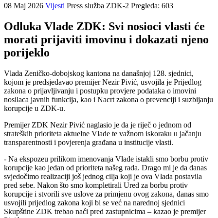
08 Maj 2026
Vijesti
Press služba ZDK-2
Pregleda: 603
Odluka Vlade ZDK: Svi nosioci vlasti će
morati prijaviti imovinu i dokazati njeno
porijeklo
Vlada Zeničko-dobojskog kantona na današnjoj 128. sjednici,
kojom je predsjedavao premijer Nezir Pivić, usvojila je Prijedlog
zakona o prijavljivanju i postupku provjere podataka o imovini
nosilaca javnih funkcija, kao i Nacrt zakona o prevenciji i suzbijanju
korupcije u ZDK-u.
Premijer ZDK Nezir Pivić naglasio je da je riječ o jednom od
strateških prioriteta aktuelne Vlade te važnom iskoraku u jačanju
transparentnosti i povjerenja građana u institucije vlasti.
- Na ekspozeu prilikom imenovanja Vlade istakli smo borbu protiv
korupcije kao jedan od prioriteta našeg rada. Drago mi je da danas
svjedočimo realizaciji još jednog cilja koji je ova Vlada postavila
pred sebe. Nakon što smo kompletirali Ured za borbu protiv
korupcije i stvorili sve uslove za primjenu ovog zakona, danas smo
usvojili prijedlog zakona koji bi se već na narednoj sjednici
Skupštine ZDK trebao naći pred zastupnicima – kazao je premijer