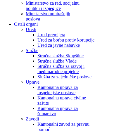
Ministarstvo za rad, socijalnu
politiku i izbjeglice
Ministarstvo unutrašnjih
poslova
Ostali organi
Uredi
Ured premijera
Ured za borbu protiv korupcije
Ured za javne nabavke
Službe
Stručna služba Skupštine
Stručna služba Vlade
Stručna služba za razvoj i
međunarodne projekte
Služba za zajedničke poslove
Uprave
Kantonalna uprava za
inspekcijske poslove
Kantonalna uprava civilne
zaštite
Kantonalna uprava za
šumarstvo
Zavodi
Kantonalni zavod za pravnu
pomoć