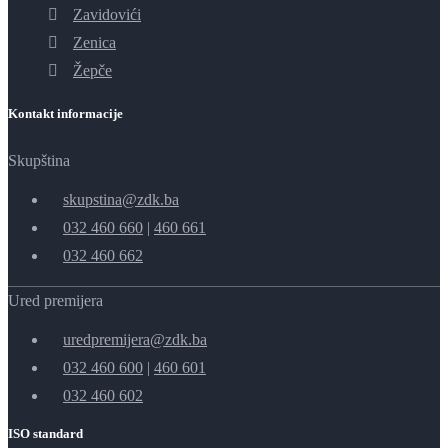
Zavidovići
Zenica
Žepče
Kontakt informacije
Skupština
skupstina@zdk.ba
032 460 660
|
460 661
032 460 662
Ured premijera
uredpremijera@zdk.ba
032 460 600
|
460 601
032 460 602
ISO standard