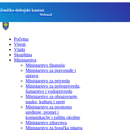
Zeničko-dobojski kanton
Webmail
Početna
Vijesti
Vlada
Skupština
Ministarstva
Ministarstvo finansija
Ministarstvo za pravosuđe i
upravu
Ministarstvo za privredu
Ministarstvo za poljoprivredu,
šumarstvo i vodoprivredu
Ministarstvo za obrazovanje,
nauku, kulturu i sport
Ministarstvo za prostorno
uređenje, promet i
komunikacije i zaštitu okoline
Ministarstvo zdravstva
Ministarstvo za boračka pitanja