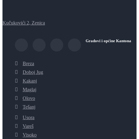
Kučukovići 2, Zenica
Gradovi i općine Kantona
Breza
Doboj Jug
Kakanj
Maglaj
Olovo
Tešanj
Usora
Vareš
Visoko