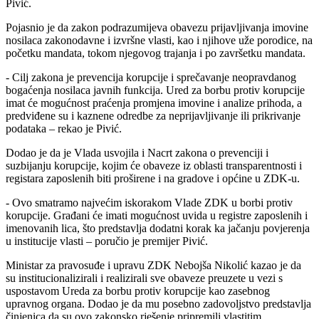
Pivić.
Pojasnio je da zakon podrazumijeva obavezu prijavljivanja imovine
nosilaca zakonodavne i izvršne vlasti, kao i njihove uže porodice, na
početku mandata, tokom njegovog trajanja i po završetku mandata.
- Cilj zakona je prevencija korupcije i sprečavanje neopravdanog
bogaćenja nosilaca javnih funkcija. Ured za borbu protiv korupcije
imat će mogućnost praćenja promjena imovine i analize prihoda, a
predviđene su i kaznene odredbe za neprijavljivanje ili prikrivanje
podataka – rekao je Pivić.
Dodao je da je Vlada usvojila i Nacrt zakona o prevenciji i
suzbijanju korupcije, kojim će obaveze iz oblasti transparentnosti i
registara zaposlenih biti proširene i na gradove i općine u ZDK-u.
- Ovo smatramo najvećim iskorakom Vlade ZDK u borbi protiv
korupcije. Građani će imati mogućnost uvida u registre zaposlenih i
imenovanih lica, što predstavlja dodatni korak ka jačanju povjerenja
u institucije vlasti – poručio je premijer Pivić.
Ministar za pravosuđe i upravu ZDK Nebojša Nikolić kazao je da
su institucionalizirali i realizirali sve obaveze preuzete u vezi s
uspostavom Ureda za borbu protiv korupcije kao zasebnog
upravnog organa. Dodao je da mu posebno zadovoljstvo predstavlja
činjenica da su ovo zakonsko rješenje pripremili vlastitim