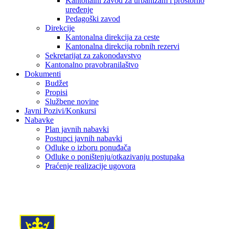
Kantonalni zavod za urbanizam i prostorno
uređenje
Pedagoški zavod
Direkcije
Kantonalna direkcija za ceste
Kantonalna direkcija robnih rezervi
Sekretarijat za zakonodavstvo
Kantonalno pravobranilaštvo
Dokumenti
Budžet
Propisi
Službene novine
Javni Pozivi/Konkursi
Nabavke
Plan javnih nabavki
Postupci javnih nabavki
Odluke o izboru ponuđača
Odluke o poništenju/otkazivanju postupaka
Praćenje realizacije ugovora