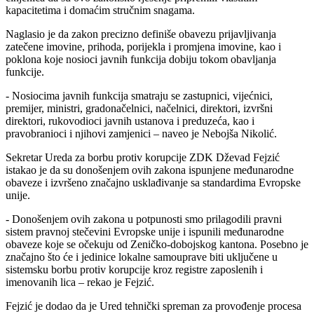
kapacitetima i domaćim stručnim snagama.
Naglasio je da zakon precizno definiše obavezu prijavljivanja
zatečene imovine, prihoda, porijekla i promjena imovine, kao i
poklona koje nosioci javnih funkcija dobiju tokom obavljanja
funkcije.
- Nosiocima javnih funkcija smatraju se zastupnici, vijećnici,
premijer, ministri, gradonačelnici, načelnici, direktori, izvršni
direktori, rukovodioci javnih ustanova i preduzeća, kao i
pravobranioci i njihovi zamjenici – naveo je Nebojša Nikolić.
Sekretar Ureda za borbu protiv korupcije ZDK Dževad Fejzić
istakao je da su donošenjem ovih zakona ispunjene međunarodne
obaveze i izvršeno značajno usklađivanje sa standardima Evropske
unije.
- Donošenjem ovih zakona u potpunosti smo prilagodili pravni
sistem pravnoj stečevini Evropske unije i ispunili međunarodne
obaveze koje se očekuju od Zeničko-dobojskog kantona. Posebno je
značajno što će i jedinice lokalne samouprave biti uključene u
sistemsku borbu protiv korupcije kroz registre zaposlenih i
imenovanih lica – rekao je Fejzić.
Fejzić je dodao da je Ured tehnički spreman za provođenje procesa