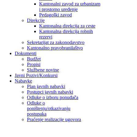
Kantonalni zavod za urbanizam
i prostorno uređenje
Pedagoški zavod
Direkcije
Kantonalna direkcija za ceste
Kantonalna direkcija robnih
rezervi
Sekretarijat za zakonodavstvo
Kantonalno pravobranilaštvo
Dokumenti
Budžet
Propisi
Službene novine
Javni Pozivi/Konkursi
Nabavke
Plan javnih nabavki
Postupci javnih nabavki
Odluke o izboru ponuđača
Odluke o
poništenju/otkazivanju
postupaka
Praćenje realizacije ugovora