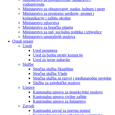
vodoprivredu
Ministarstvo za obrazovanje, nauku, kulturu i sport
Ministarstvo za prostorno uređenje, promet i
komunikacije i zaštitu okoline
Ministarstvo zdravstva
Ministarstvo za boračka pitanja
Ministarstvo za rad, socijalnu politiku i izbjeglice
Ministarstvo unutrašnjih poslova
Ostali organi
Uredi
Ured premijera
Ured za borbu protiv korupcije
Ured za javne nabavke
Službe
Stručna služba Skupštine
Stručna služba Vlade
Stručna služba za razvoj i međunarodne projekte
Služba za zajedničke poslove
Uprave
Kantonalna uprava za inspekcijske poslove
Kantonalna uprava civilne zaštite
Kantonalna uprava za šumarstvo
Zavodi
Kantonalni zavod za pravnu pomoć