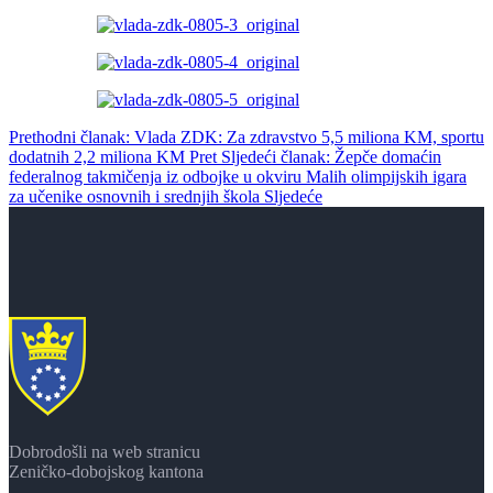
Prethodni članak: Vlada ZDK: Za zdravstvo 5,5 miliona KM, sportu
dodatnih 2,2 miliona KM
Pret
Sljedeći članak: Žepče domaćin
federalnog takmičenja iz odbojke u okviru Malih olimpijskih igara
za učenike osnovnih i srednjih škola
Sljedeće
Dobrodošli na web stranicu
Zeničko-dobojskog kantona