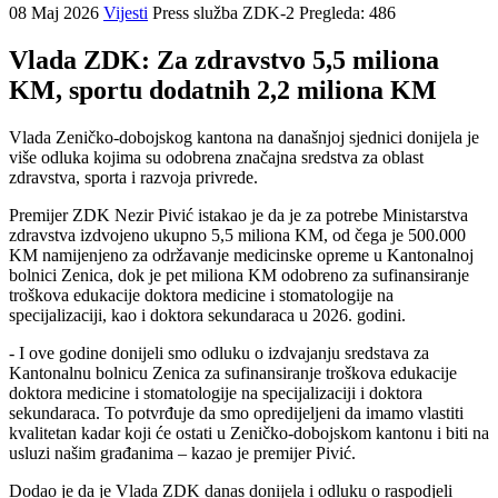
08 Maj 2026
Vijesti
Press služba ZDK-2
Pregleda: 486
Vlada ZDK: Za zdravstvo 5,5 miliona
KM, sportu dodatnih 2,2 miliona KM
Vlada Zeničko-dobojskog kantona na današnjoj sjednici donijela je
više odluka kojima su odobrena značajna sredstva za oblast
zdravstva, sporta i razvoja privrede.
Premijer ZDK Nezir Pivić istakao je da je za potrebe Ministarstva
zdravstva izdvojeno ukupno 5,5 miliona KM, od čega je 500.000
KM namijenjeno za održavanje medicinske opreme u Kantonalnoj
bolnici Zenica, dok je pet miliona KM odobreno za sufinansiranje
troškova edukacije doktora medicine i stomatologije na
specijalizaciji, kao i doktora sekundaraca u 2026. godini.
- I ove godine donijeli smo odluku o izdvajanju sredstava za
Kantonalnu bolnicu Zenica za sufinansiranje troškova edukacije
doktora medicine i stomatologije na specijalizaciji i doktora
sekundaraca. To potvrđuje da smo opredijeljeni da imamo vlastiti
kvalitetan kadar koji će ostati u Zeničko-dobojskom kantonu i biti na
usluzi našim građanima – kazao je premijer Pivić.
Dodao je da je Vlada ZDK danas donijela i odluku o raspodjeli