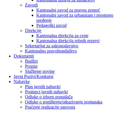
Zavodi
Kantonalni zavod za pravnu pomoć
Kantonalni zavod za urbanizam i prostorno
uređenje
Pedagoški zavod
Direkcije
Kantonalna direkcija za ceste
Kantonalna direkcija robnih rezervi
Sekretarijat za zakonodavstvo
Kantonalno pravobranilaštvo
Dokumenti
Budžet
Propisi
Službene novine
Javni Pozivi/Konkursi
Nabavke
Plan javnih nabavki
Postupci javnih nabavki
Odluke o izboru ponuđača
Odluke o poništenju/otkazivanju postupaka
Praćenje realizacije ugovora