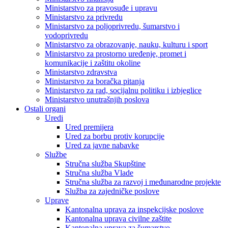
Ministarstvo za pravosuđe i upravu
Ministarstvo za privredu
Ministarstvo za poljoprivredu, šumarstvo i
vodoprivredu
Ministarstvo za obrazovanje, nauku, kulturu i sport
Ministarstvo za prostorno uređenje, promet i
komunikacije i zaštitu okoline
Ministarstvo zdravstva
Ministarstvo za boračka pitanja
Ministarstvo za rad, socijalnu politiku i izbjeglice
Ministarstvo unutrašnjih poslova
Ostali organi
Uredi
Ured premijera
Ured za borbu protiv korupcije
Ured za javne nabavke
Službe
Stručna služba Skupštine
Stručna služba Vlade
Stručna služba za razvoj i međunarodne projekte
Služba za zajedničke poslove
Uprave
Kantonalna uprava za inspekcijske poslove
Kantonalna uprava civilne zaštite
Kantonalna uprava za šumarstvo