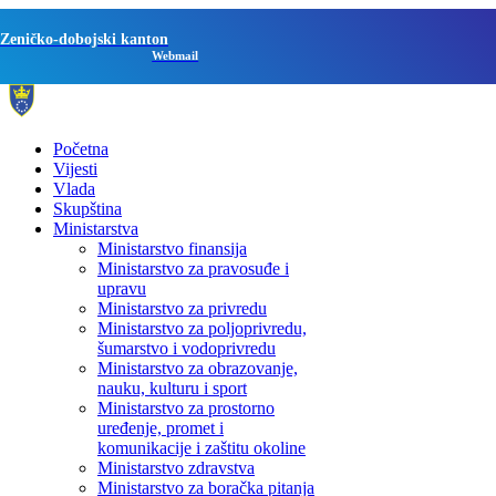
Zeničko-dobojski kanton
Webmail
Početna
Vijesti
Vlada
Skupština
Ministarstva
Ministarstvo finansija
Ministarstvo za pravosuđe i
upravu
Ministarstvo za privredu
Ministarstvo za poljoprivredu,
šumarstvo i vodoprivredu
Ministarstvo za obrazovanje,
nauku, kulturu i sport
Ministarstvo za prostorno
uređenje, promet i
komunikacije i zaštitu okoline
Ministarstvo zdravstva
Ministarstvo za boračka pitanja