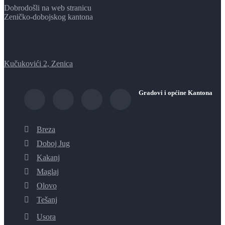
Dobrodošli na web stranicu
Zeničko-dobojskog kantona
Kučukovići 2, Zenica
Gradovi i općine Kantona
Breza
Doboj Jug
Kakanj
Maglaj
Olovo
Tešanj
Usora