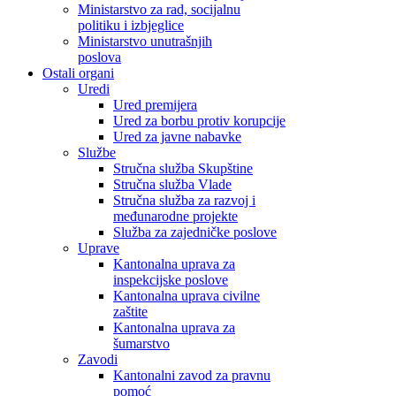
Ministarstvo za rad, socijalnu
politiku i izbjeglice
Ministarstvo unutrašnjih
poslova
Ostali organi
Uredi
Ured premijera
Ured za borbu protiv korupcije
Ured za javne nabavke
Službe
Stručna služba Skupštine
Stručna služba Vlade
Stručna služba za razvoj i
međunarodne projekte
Služba za zajedničke poslove
Uprave
Kantonalna uprava za
inspekcijske poslove
Kantonalna uprava civilne
zaštite
Kantonalna uprava za
šumarstvo
Zavodi
Kantonalni zavod za pravnu
pomoć