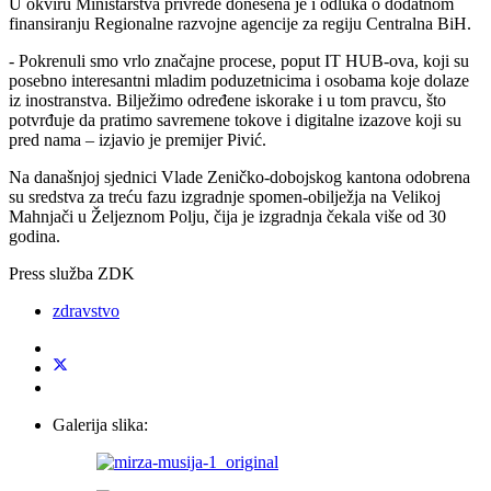
U okviru Ministarstva privrede donesena je i odluka o dodatnom
finansiranju Regionalne razvojne agencije za regiju Centralna BiH.
- Pokrenuli smo vrlo značajne procese, poput IT HUB-ova, koji su
posebno interesantni mladim poduzetnicima i osobama koje dolaze
iz inostranstva. Bilježimo određene iskorake i u tom pravcu, što
potvrđuje da pratimo savremene tokove i digitalne izazove koji su
pred nama – izjavio je premijer Pivić.
Na današnjoj sjednici Vlade Zeničko-dobojskog kantona odobrena
su sredstva za treću fazu izgradnje spomen-obilježja na Velikoj
Mahnjači u Željeznom Polju, čija je izgradnja čekala više od 30
godina.
Press služba ZDK
zdravstvo
Galerija slika: