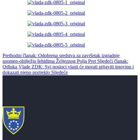
Prethodni članak: Odobrena sredstva za završetak izgradnje
spomen-obilježja šehidima Željeznog Polja
Pret
Sljedeći članak:
Odluka Vlade ZDK: Svi nosioci vlasti će morati prijaviti imovinu i
dokazati njeno porijeklo
Sljedeće