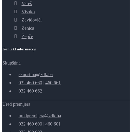
Vareš
Visoko
Zavidovići
Zenica
Žepče
Kontakt informacije
Skupština
skupstina@zdk.ba
032 460 660
|
460 661
032 460 662
Ured premijera
uredpremijera@zdk.ba
032 460 600
|
460 601