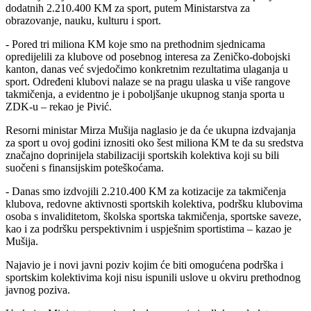
dodatnih 2.210.400 KM za sport, putem Ministarstva za
obrazovanje, nauku, kulturu i sport.
- Pored tri miliona KM koje smo na prethodnim sjednicama
opredijelili za klubove od posebnog interesa za Zeničko-dobojski
kanton, danas već svjedočimo konkretnim rezultatima ulaganja u
sport. Određeni klubovi nalaze se na pragu ulaska u više rangove
takmičenja, a evidentno je i poboljšanje ukupnog stanja sporta u
ZDK-u – rekao je Pivić.
Resorni ministar Mirza Mušija naglasio je da će ukupna izdvajanja
za sport u ovoj godini iznositi oko šest miliona KM te da su sredstva
značajno doprinijela stabilizaciji sportskih kolektiva koji su bili
suočeni s finansijskim poteškoćama.
- Danas smo izdvojili 2.210.400 KM za kotizacije za takmičenja
klubova, redovne aktivnosti sportskih kolektiva, podršku klubovima
osoba s invaliditetom, školska sportska takmičenja, sportske saveze,
kao i za podršku perspektivnim i uspješnim sportistima – kazao je
Mušija.
Najavio je i novi javni poziv kojim će biti omogućena podrška i
sportskim kolektivima koji nisu ispunili uslove u okviru prethodnog
javnog poziva.