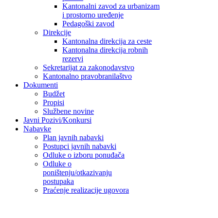
Kantonalni zavod za urbanizam
i prostorno uređenje
Pedagoški zavod
Direkcije
Kantonalna direkcija za ceste
Kantonalna direkcija robnih
rezervi
Sekretarijat za zakonodavstvo
Kantonalno pravobranilaštvo
Dokumenti
Budžet
Propisi
Službene novine
Javni Pozivi/Konkursi
Nabavke
Plan javnih nabavki
Postupci javnih nabavki
Odluke o izboru ponuđača
Odluke o
poništenju/otkazivanju
postupaka
Praćenje realizacije ugovora