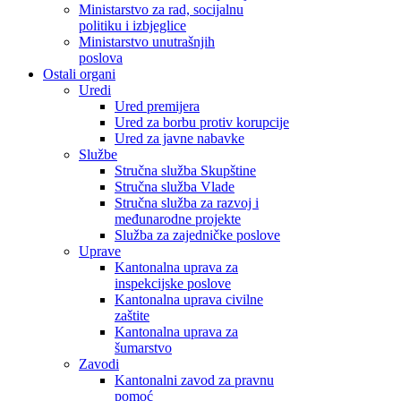
Ministarstvo za rad, socijalnu
politiku i izbjeglice
Ministarstvo unutrašnjih
poslova
Ostali organi
Uredi
Ured premijera
Ured za borbu protiv korupcije
Ured za javne nabavke
Službe
Stručna služba Skupštine
Stručna služba Vlade
Stručna služba za razvoj i
međunarodne projekte
Služba za zajedničke poslove
Uprave
Kantonalna uprava za
inspekcijske poslove
Kantonalna uprava civilne
zaštite
Kantonalna uprava za
šumarstvo
Zavodi
Kantonalni zavod za pravnu
pomoć