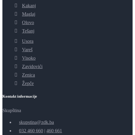
Kakanj
Maglaj
Olovo
Tešanj
Usora
Vareš
Visoko
Zavidovići
Zenica
Žepče
Kontakt informacije
Skupština
skupstina@zdk.ba
032 460 660
|
460 661