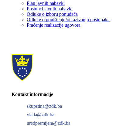
Plan javnih nabavki
Postupci javnih nabavki
Odluke o izboru ponuđača
Odluke o poništenju/otkazivanju postupaka
Praćenje realizacije ugovora
Kontakt informacije
skupstina@zdk.ba
vlada@zdk.ba
uredpremijera@zdk.ba