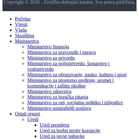
Copyright © 2026 - Zeničko-dobojski kanton. Sva prava pridržana.
Početna
Vijesti
Vlada
Skupština
Ministarstva
Ministarstvo finansija
Ministarstvo za pravosuđe i upravu
Ministarstvo za privredu
Ministarstvo za poljoprivredu, šumarstvo i
vodoprivredu
Ministarstvo za obrazovanje, nauku, kulturu i sport
Ministarstvo za prostorno uređenje, promet i
komunikacije i zaštitu okoline
Ministarstvo zdravstva
Ministarstvo za boračka pitanja
Ministarstvo za rad, socijalnu politiku i izbjeglice
Ministarstvo unutrašnjih poslova
Ostali organi
Uredi
Ured premijera
Ured za borbu protiv korupcije
Ured za javne nabavke