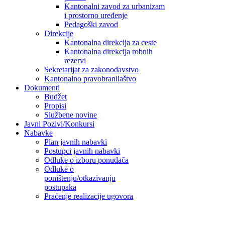
Kantonalni zavod za urbanizam
i prostorno uređenje
Pedagoški zavod
Direkcije
Kantonalna direkcija za ceste
Kantonalna direkcija robnih
rezervi
Sekretarijat za zakonodavstvo
Kantonalno pravobranilaštvo
Dokumenti
Budžet
Propisi
Službene novine
Javni Pozivi/Konkursi
Nabavke
Plan javnih nabavki
Postupci javnih nabavki
Odluke o izboru ponuđača
Odluke o
poništenju/otkazivanju
postupaka
Praćenje realizacije ugovora