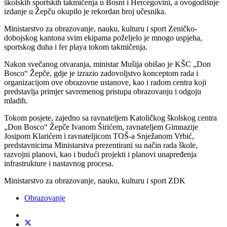
školskih sportskih takmičenja u Bosni i Hercegovini, a ovogodišnje
izdanje u Žepču okupilo je rekordan broj učesnika.
Ministarstvo za obrazovanje, nauku, kulturu i sport Zeničko-
dobojskog kantona svim ekipama poželjelo je mnogo uspjeha,
sportskog duha i fer playa tokom takmičenja.
Nakon svečanog otvaranja, ministar Mušija obišao je KŠC „Don
Bosco“ Žepče, gdje je izrazio zadovoljstvo konceptom rada i
organizacijom ove obrazovne ustanove, kao i radom centra koji
predstavlja primjer savremenog pristupa obrazovanju i odgoju
mladih.
Tokom posjete, zajedno sa ravnateljem Katoličkog školskog centra
„Don Bosco“ Žepče Ivanom Širićem, ravnateljem Gimnazije
Josipom Klarićem i ravnateljicom TOŠ-a Snježanom Vrbić,
predstavnicima Ministarstva prezentirani su način rada škole,
razvojni planovi, kao i budući projekti i planovi unapređenja
infrastrukture i nastavnog procesa.
Ministarstvo za obrazovanje, nauku, kulturu i sport ZDK
Obrazovanje