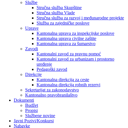
Službe
Stručna služba Skupštine
Stručna služba Vlade
Stručna služba za razvoj i međunarodne projekte
Služba za zajedničke poslove
Uprave
Kantonalna uprava za inspekcijske poslove
Kantonalna uprava civilne zaštite
Kantonalna uprava za šumarstvo
Zavodi
Kantonalni zavod za pravnu pomoć
Kantonalni zavod za urbanizam i prostorno
uređenje
Pedagoški zavod
Direkcije
Kantonalna direkcija za ceste
Kantonalna direkcija robnih rezervi
Sekretarijat za zakonodavstvo
Kantonalno pravobranilaštvo
Dokumenti
Budžet
Propisi
Službene novine
Javni Pozivi/Konkursi
Nabavke