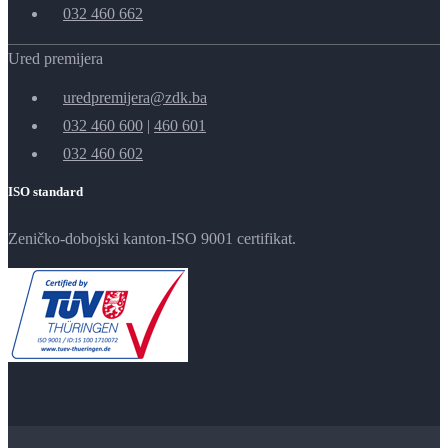
032 460 662
Ured premijera
uredpremijera@zdk.ba
032 460 600
|
460 601
032 460 602
ISO standard
Zeničko-dobojski kanton-ISO 9001 certifikat.