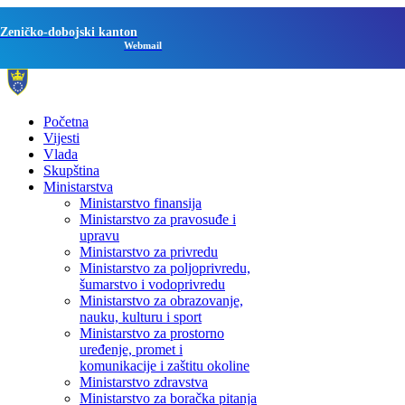
Zeničko-dobojski kanton
Webmail
Početna
Vijesti
Vlada
Skupština
Ministarstva
Ministarstvo finansija
Ministarstvo za pravosuđe i
upravu
Ministarstvo za privredu
Ministarstvo za poljoprivredu,
šumarstvo i vodoprivredu
Ministarstvo za obrazovanje,
nauku, kulturu i sport
Ministarstvo za prostorno
uređenje, promet i
komunikacije i zaštitu okoline
Ministarstvo zdravstva
Ministarstvo za boračka pitanja