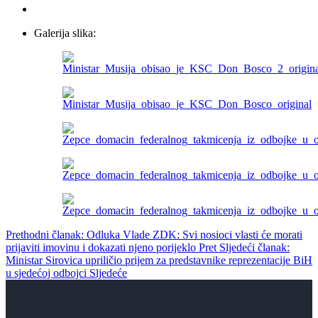
Galerija slika:
Prethodni članak: Odluka Vlade ZDK: Svi nosioci vlasti će morati
prijaviti imovinu i dokazati njeno porijeklo
Pret
Sljedeći članak:
Ministar Sirovica upriličio prijem za predstavnike reprezentacije BiH
u sjedećoj odbojci
Sljedeće