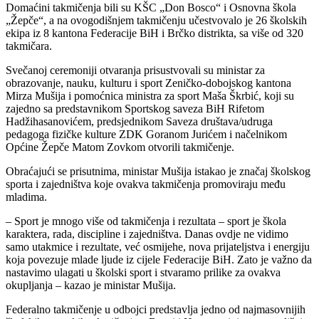
Domaćini takmičenja bili su KŠC „Don Bosco“ i Osnovna škola
„Žepče“, a na ovogodišnjem takmičenju učestvovalo je 26 školskih
ekipa iz 8 kantona Federacije BiH i Brčko distrikta, sa više od 320
takmičara.
Svečanoj ceremoniji otvaranja prisustvovali su ministar za
obrazovanje, nauku, kulturu i sport Zeničko-dobojskog kantona
Mirza Mušija i pomoćnica ministra za sport Maša Škrbić, koji su
zajedno sa predstavnikom Sportskog saveza BiH Rifetom
Hadžihasanovićem, predsjednikom Saveza društava/udruga
pedagoga fizičke kulture ZDK Goranom Jurićem i načelnikom
Općine Žepče Matom Zovkom otvorili takmičenje.
Obraćajući se prisutnima, ministar Mušija istakao je značaj školskog
sporta i zajedništva koje ovakva takmičenja promoviraju među
mladima.
– Sport je mnogo više od takmičenja i rezultata – sport je škola
karaktera, rada, discipline i zajedništva. Danas ovdje ne vidimo
samo utakmice i rezultate, već osmijehe, nova prijateljstva i energiju
koja povezuje mlade ljude iz cijele Federacije BiH. Zato je važno da
nastavimo ulagati u školski sport i stvaramo prilike za ovakva
okupljanja – kazao je ministar Mušija.
Federalno takmičenje u odbojci predstavlja jedno od najmasovnijih