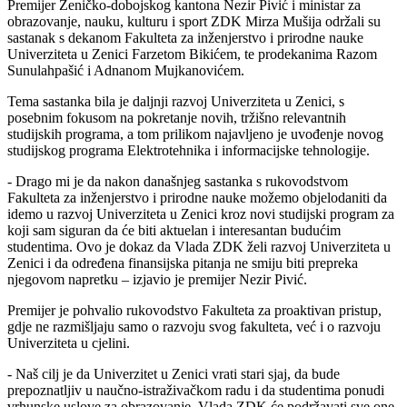
Premijer Zeničko-dobojskog kantona Nezir Pivić i ministar za
obrazovanje, nauku, kulturu i sport ZDK Mirza Mušija održali su
sastanak s dekanom Fakulteta za inženjerstvo i prirodne nauke
Univerziteta u Zenici Farzetom Bikićem, te prodekanima Razom
Sunulahpašić i Adnanom Mujkanovićem.
Tema sastanka bila je daljnji razvoj Univerziteta u Zenici, s
posebnim fokusom na pokretanje novih, tržišno relevantnih
studijskih programa, a tom prilikom najavljeno je uvođenje novog
studijskog programa Elektrotehnika i informacijske tehnologije.
- Drago mi je da nakon današnjeg sastanka s rukovodstvom
Fakulteta za inženjerstvo i prirodne nauke možemo objelodaniti da
idemo u razvoj Univerziteta u Zenici kroz novi studijski program za
koji sam siguran da će biti aktuelan i interesantan budućim
studentima. Ovo je dokaz da Vlada ZDK želi razvoj Univerziteta u
Zenici i da određena finansijska pitanja ne smiju biti prepreka
njegovom napretku – izjavio je premijer Nezir Pivić.
Premijer je pohvalio rukovodstvo Fakulteta za proaktivan pristup,
gdje ne razmišljaju samo o razvoju svog fakulteta, već i o razvoju
Univerziteta u cjelini.
- Naš cilj je da Univerzitet u Zenici vrati stari sjaj, da bude
prepoznatljiv u naučno-istraživačkom radu i da studentima ponudi
vrhunske uslove za obrazovanje. Vlada ZDK će podržavati sve one