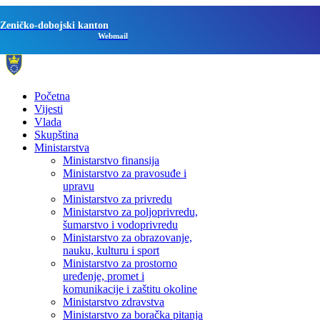
Zeničko-dobojski kanton
Webmail
Početna
Vijesti
Vlada
Skupština
Ministarstva
Ministarstvo finansija
Ministarstvo za pravosuđe i
upravu
Ministarstvo za privredu
Ministarstvo za poljoprivredu,
šumarstvo i vodoprivredu
Ministarstvo za obrazovanje,
nauku, kulturu i sport
Ministarstvo za prostorno
uređenje, promet i
komunikacije i zaštitu okoline
Ministarstvo zdravstva
Ministarstvo za boračka pitanja