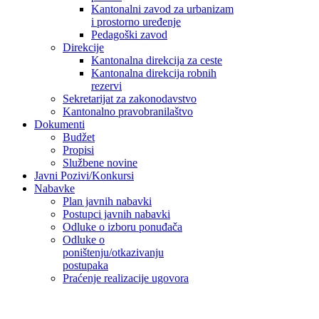
Kantonalni zavod za urbanizam
i prostorno uređenje
Pedagoški zavod
Direkcije
Kantonalna direkcija za ceste
Kantonalna direkcija robnih
rezervi
Sekretarijat za zakonodavstvo
Kantonalno pravobranilaštvo
Dokumenti
Budžet
Propisi
Službene novine
Javni Pozivi/Konkursi
Nabavke
Plan javnih nabavki
Postupci javnih nabavki
Odluke o izboru ponuđača
Odluke o
poništenju/otkazivanju
postupaka
Praćenje realizacije ugovora