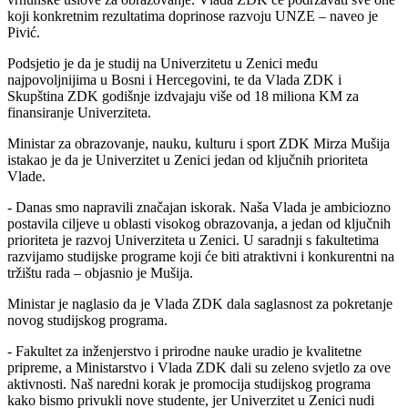
koji konkretnim rezultatima doprinose razvoju UNZE – naveo je
Pivić.
Podsjetio je da je studij na Univerzitetu u Zenici među
najpovoljnijima u Bosni i Hercegovini, te da Vlada ZDK i
Skupština ZDK godišnje izdvajaju više od 18 miliona KM za
finansiranje Univerziteta.
Ministar za obrazovanje, nauku, kulturu i sport ZDK Mirza Mušija
istakao je da je Univerzitet u Zenici jedan od ključnih prioriteta
Vlade.
- Danas smo napravili značajan iskorak. Naša Vlada je ambiciozno
postavila ciljeve u oblasti visokog obrazovanja, a jedan od ključnih
prioriteta je razvoj Univerziteta u Zenici. U saradnji s fakultetima
razvijamo studijske programe koji će biti atraktivni i konkurentni na
tržištu rada – objasnio je Mušija.
Ministar je naglasio da je Vlada ZDK dala saglasnost za pokretanje
novog studijskog programa.
- Fakultet za inženjerstvo i prirodne nauke uradio je kvalitetne
pripreme, a Ministarstvo i Vlada ZDK dali su zeleno svjetlo za ove
aktivnosti. Naš naredni korak je promocija studijskog programa
kako bismo privukli nove studente, jer Univerzitet u Zenici nudi