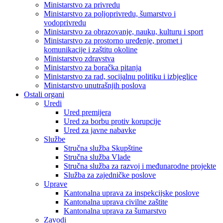
Ministarstvo za privredu
Ministarstvo za poljoprivredu, šumarstvo i
vodoprivredu
Ministarstvo za obrazovanje, nauku, kulturu i sport
Ministarstvo za prostorno uređenje, promet i
komunikacije i zaštitu okoline
Ministarstvo zdravstva
Ministarstvo za boračka pitanja
Ministarstvo za rad, socijalnu politiku i izbjeglice
Ministarstvo unutrašnjih poslova
Ostali organi
Uredi
Ured premijera
Ured za borbu protiv korupcije
Ured za javne nabavke
Službe
Stručna služba Skupštine
Stručna služba Vlade
Stručna služba za razvoj i međunarodne projekte
Služba za zajedničke poslove
Uprave
Kantonalna uprava za inspekcijske poslove
Kantonalna uprava civilne zaštite
Kantonalna uprava za šumarstvo
Zavodi