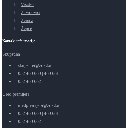
Visoko
Zavidovići
Zenica
Žepče
Kontakt informacije
Skupština
skupstina@zdk.ba
032 460 660
|
460 661
032 460 662
Ured premijera
uredpremijera@zdk.ba
032 460 600
|
460 601
032 460 602