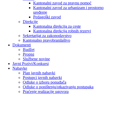
Kantonalni zavod za pravnu pomoć
Kantonalni zavod za urbanizam i prostorno
uređenje
Pedagoški zavod
Direkcije
Kantonalna direkcija za ceste
Kantonalna direkcija robnih rezervi
Sekretarijat za zakonodavstvo
Kantonalno pravobranilaštvo
Dokumenti
Budžet
Propisi
Službene novine
Javni Pozivi/Konkursi
Nabavke
Plan javnih nabavki
Postupci javnih nabavki
Odluke o izboru ponuđača
Odluke o poništenju/otkazivanju postupaka
Praćenje realizacije ugovora