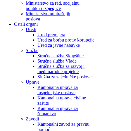
Ministarstvo za rad, socijalnu
politiku i izbjeglice
Ministarstvo unutrašnjih
poslova
Ostali organi
Uredi
Ured premijera
Ured za borbu protiv korupcije
Ured za javne nabavke
Službe
Stručna služba Skupštine
Stručna služba Vlade
Stručna služba za razvoj i
međunarodne projekte
Služba za zajedničke poslove
Uprave
Kantonalna uprava za
inspekcijske poslove
Kantonalna uprava civilne
zaštite
Kantonalna uprava za
šumarstvo
Zavodi
Kantonalni zavod za pravnu
pomoć