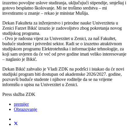
izuzetno povoljne uslove studiranja, uključujući stipendije, smještaj i
gotovo besplatno školovanje. Mi ne trošimo sredstva – mi
investiramo u znanje – rekao je ministar Mušija.
Dekan Fakulteta za inženjerstvo i prirodne nauke Univerziteta u
Zenici Farzet Bikić izrazio je zadovoljstvo zbog pokretanja novog
studijskog programa.
- Ovo je radosna vijest za Univerzitet u Zenici, za naš Fakultet,
buduće studente i privredni sektor. Radi se o izuzetno atraktivnom
studijskom programu Elektrotehnika i informacijske tehnologije, za
koji sam uvjeren da će već od prve godine imati veliko interesovanje
– naglasio je Bikić.
Dekan Bikić zahvalio je Vladi ZDK na podršci i istakao da će novi
studijski program biti dostupan od akademske 2026/2027. godine,
pozvavši buduće studente i njihove roditelje da se na vrijeme
informišu o upisu na Univerzitet u Zenici.
Press služba ZDK
premijer
Obrazovanje