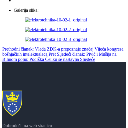
Galerija slika:
Prethodni članak: Vlada ZDK-a prepoznaje značaj Vijeća kongresa
bošnjačkih intelektualaca
Pret
Sljedeći članak: Pivić i Mušija na
Bilinom polju: Podrška Čeliku se nastavlja
Sljedeće
Dobrodošli na web stranicu