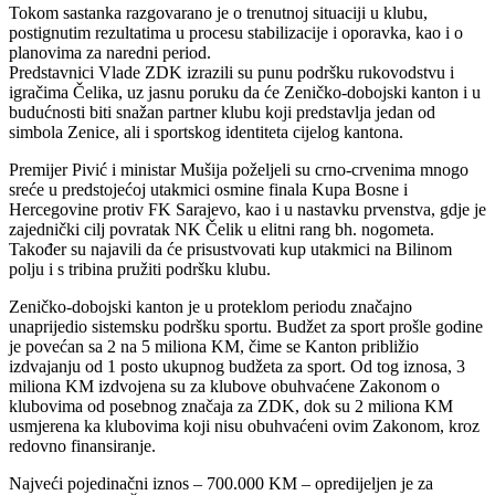
Tokom sastanka razgovarano je o trenutnoj situaciji u klubu,
postignutim rezultatima u procesu stabilizacije i oporavka, kao i o
planovima za naredni period.
Predstavnici Vlade ZDK izrazili su punu podršku rukovodstvu i
igračima Čelika, uz jasnu poruku da će Zeničko-dobojski kanton i u
budućnosti biti snažan partner klubu koji predstavlja jedan od
simbola Zenice, ali i sportskog identiteta cijelog kantona.
Premijer Pivić i ministar Mušija poželjeli su crno-crvenima mnogo
sreće u predstojećoj utakmici osmine finala Kupa Bosne i
Hercegovine protiv FK Sarajevo, kao i u nastavku prvenstva, gdje je
zajednički cilj povratak NK Čelik u elitni rang bh. nogometa.
Također su najavili da će prisustvovati kup utakmici na Bilinom
polju i s tribina pružiti podršku klubu.
Zeničko-dobojski kanton je u proteklom periodu značajno
unaprijedio sistemsku podršku sportu. Budžet za sport prošle godine
je povećan sa 2 na 5 miliona KM, čime se Kanton približio
izdvajanju od 1 posto ukupnog budžeta za sport. Od tog iznosa, 3
miliona KM izdvojena su za klubove obuhvaćene Zakonom o
klubovima od posebnog značaja za ZDK, dok su 2 miliona KM
usmjerena ka klubovima koji nisu obuhvaćeni ovim Zakonom, kroz
redovno finansiranje.
Najveći pojedinačni iznos – 700.000 KM – opredijeljen je za