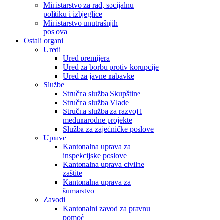
Ministarstvo za rad, socijalnu
politiku i izbjeglice
Ministarstvo unutrašnjih
poslova
Ostali organi
Uredi
Ured premijera
Ured za borbu protiv korupcije
Ured za javne nabavke
Službe
Stručna služba Skupštine
Stručna služba Vlade
Stručna služba za razvoj i
međunarodne projekte
Služba za zajedničke poslove
Uprave
Kantonalna uprava za
inspekcijske poslove
Kantonalna uprava civilne
zaštite
Kantonalna uprava za
šumarstvo
Zavodi
Kantonalni zavod za pravnu
pomoć