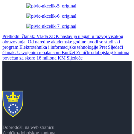
Prethodni članak: Vlada ZDK nastavlja ulagati u razvoj visokog
obrazovanja: Od naredne akademske godine uvodi se studijski
program Elektrotehnika i informacijske tehnologije
Pret
Sljedeći
članak: Usvojenim rebalansom Budžet Zeničko-dobojskog kantona
povećan za skoro 16 miliona KM
Sljedeće
Dobrodošli na web stranicu
Zeničko-dobojskog kantona