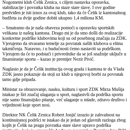
Nogometni klub Čelik Zenica, s ciljem nastavka oporavka,
stabilizacije i povratka kluba na staze stare slave. I ove godine
predviđen je isti iznos za ovaj klub, tako da će Čelik iz kantonalnog
budžeta za dvije godine dobiti ukupno 1,4 miliona KM.
– Smatramo da je naša obaveza pomoći u oporavku sportskih
velikana iz našeg kantona. Drago mi je da smo došli do realizacije
konkretne podrške klubovima koji su od posebnog značaja za ZDK.
Vjerujemo da stvaramo temelje za povratak naših klubova u elitna
takmičenja. Naravno, i u budućnosti ćemo nastaviti sa podrškom.
Vjerujem da će to podstaći i privrednike da se još snažnije uključe u
finansiranje sporta – kazao je premijer Nezir Pivić.
Naglasio je da je Čelik institucija ovog grada i kantona te da Vlada
ZDK jasno pokazuje da stoji uz klub u njegovoj borbi za povratak
tamo gdje pripada.
Ministar za obrazovanje, nauku, kulturu i sport ZDK Mirza Mušija
istakao je širi značaj ulaganja u sport, naglasivši da podrška sportu
nije samo finansijsko pitanje, već ulaganje u mlade, zdravo društvo i
vrijednosti koje sport nosi.
Direktor NK Čelik Zenica Robert Jonjić izrazio je zahvalnost na
kontinuiranoj podršci te istakao da je jedan od glavnih razloga zbog
kojih je Čelik na pragu povratka stare slave upravo podrška