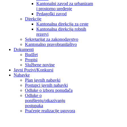
Kantonalni zavod za urbanizam
i prostorno uređenje
Pedagoški zavod
Direkcije
Kantonalna direkcija za ceste
Kantonalna direkcija robnih
rezervi
Sekretarijat za zakonodavstvo
Kantonalno pravobranilaštvo
Dokumenti
Budžet
Propisi
Službene novine
Javni Pozivi/Konkursi
Nabavke
Plan javnih nabavki
Postupci javnih nabavki
Odluke o izboru ponuđača
Odluke o
poništenju/otkazivanju
postupaka
Praćenje realizacije ugovora