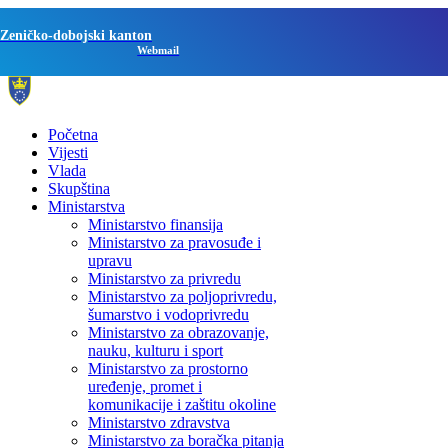
Zeničko-dobojski kanton
Webmail
Početna
Vijesti
Vlada
Skupština
Ministarstva
Ministarstvo finansija
Ministarstvo za pravosuđe i
upravu
Ministarstvo za privredu
Ministarstvo za poljoprivredu,
šumarstvo i vodoprivredu
Ministarstvo za obrazovanje,
nauku, kulturu i sport
Ministarstvo za prostorno
uređenje, promet i
komunikacije i zaštitu okoline
Ministarstvo zdravstva
Ministarstvo za boračka pitanja