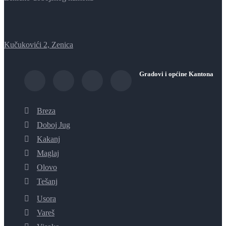
Kučukovići 2, Zenica
Gradovi i općine Kantona
Breza
Doboj Jug
Kakanj
Maglaj
Olovo
Tešanj
Usora
Vareš