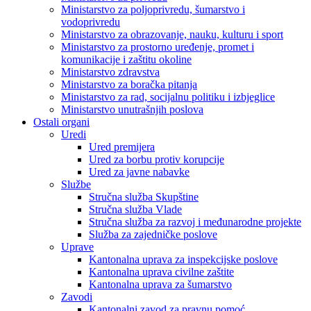
Ministarstvo za poljoprivredu, šumarstvo i
vodoprivredu
Ministarstvo za obrazovanje, nauku, kulturu i sport
Ministarstvo za prostorno uređenje, promet i
komunikacije i zaštitu okoline
Ministarstvo zdravstva
Ministarstvo za boračka pitanja
Ministarstvo za rad, socijalnu politiku i izbjeglice
Ministarstvo unutrašnjih poslova
Ostali organi
Uredi
Ured premijera
Ured za borbu protiv korupcije
Ured za javne nabavke
Službe
Stručna služba Skupštine
Stručna služba Vlade
Stručna služba za razvoj i međunarodne projekte
Služba za zajedničke poslove
Uprave
Kantonalna uprava za inspekcijske poslove
Kantonalna uprava civilne zaštite
Kantonalna uprava za šumarstvo
Zavodi
Kantonalni zavod za pravnu pomoć