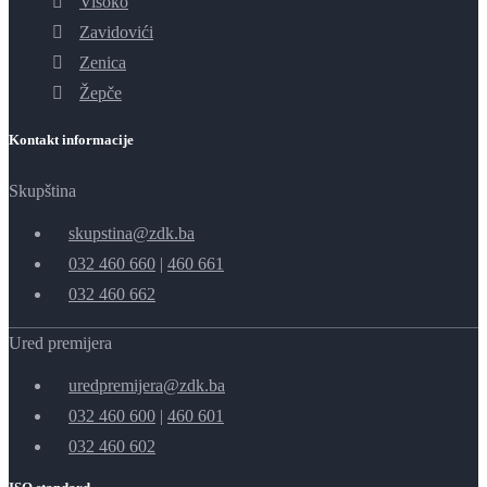
Visoko
Zavidovići
Zenica
Žepče
Kontakt informacije
Skupština
skupstina@zdk.ba
032 460 660
|
460 661
032 460 662
Ured premijera
uredpremijera@zdk.ba
032 460 600
|
460 601
032 460 602