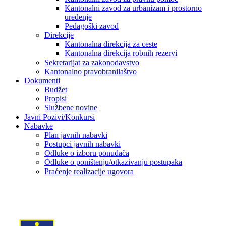
Kantonalni zavod za urbanizam i prostorno
uređenje
Pedagoški zavod
Direkcije
Kantonalna direkcija za ceste
Kantonalna direkcija robnih rezervi
Sekretarijat za zakonodavstvo
Kantonalno pravobranilaštvo
Dokumenti
Budžet
Propisi
Službene novine
Javni Pozivi/Konkursi
Nabavke
Plan javnih nabavki
Postupci javnih nabavki
Odluke o izboru ponuđača
Odluke o poništenju/otkazivanju postupaka
Praćenje realizacije ugovora