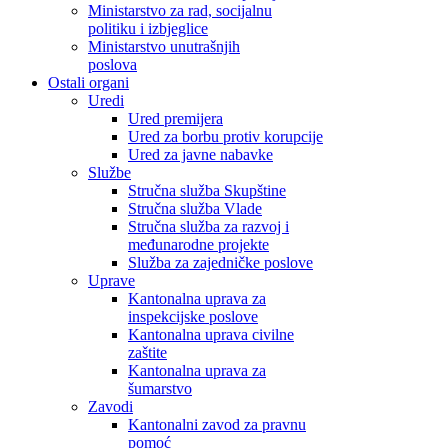
Ministarstvo za rad, socijalnu
politiku i izbjeglice
Ministarstvo unutrašnjih
poslova
Ostali organi
Uredi
Ured premijera
Ured za borbu protiv korupcije
Ured za javne nabavke
Službe
Stručna služba Skupštine
Stručna služba Vlade
Stručna služba za razvoj i
međunarodne projekte
Služba za zajedničke poslove
Uprave
Kantonalna uprava za
inspekcijske poslove
Kantonalna uprava civilne
zaštite
Kantonalna uprava za
šumarstvo
Zavodi
Kantonalni zavod za pravnu
pomoć