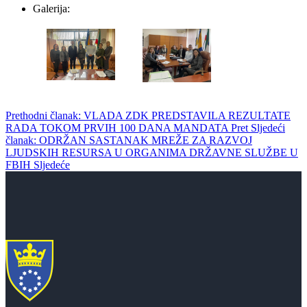
Galerija:
Prethodni članak: VLADA ZDK PREDSTAVILA REZULTATE
RADA TOKOM PRVIH 100 DANA MANDATA
Pret
Sljedeći
članak: ODRŽAN SASTANAK MREŽE ZA RAZVOJ
LJUDSKIH RESURSA U ORGANIMA DRŽAVNE SLUŽBE U
FBIH
Sljedeće