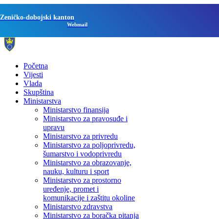
Zeničko-dobojski kanton
Webmail
Početna
Vijesti
Vlada
Skupština
Ministarstva
Ministarstvo finansija
Ministarstvo za pravosuđe i
upravu
Ministarstvo za privredu
Ministarstvo za poljoprivredu,
šumarstvo i vodoprivredu
Ministarstvo za obrazovanje,
nauku, kulturu i sport
Ministarstvo za prostorno
uređenje, promet i
komunikacije i zaštitu okoline
Ministarstvo zdravstva
Ministarstvo za boračka pitanja