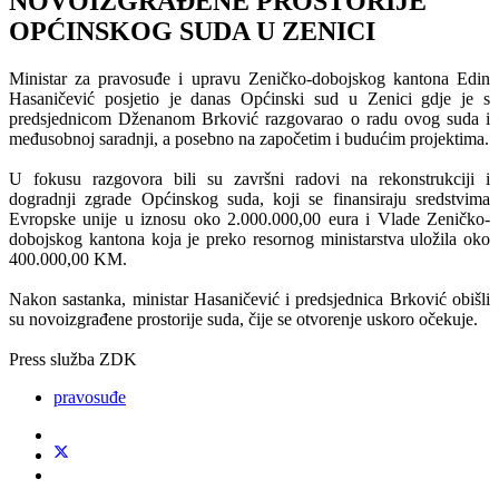
NOVOIZGRAĐENE PROSTORIJE
OPĆINSKOG SUDA U ZENICI
Ministar za pravosuđe i upravu Zeničko-dobojskog kantona Edin
Hasaničević posjetio je danas Općinski sud u Zenici gdje je s
predsjednicom Dženanom Brković razgovarao o radu ovog suda i
međusobnoj saradnji, a posebno na započetim i budućim projektima.
U fokusu razgovora bili su završni radovi na rekonstrukciji i
dogradnji zgrade Općinskog suda, koji se finansiraju sredstvima
Evropske unije u iznosu oko 2.000.000,00 eura i Vlade Zeničko-
dobojskog kantona koja je preko resornog ministarstva uložila oko
400.000,00 KM.
Nakon sastanka, ministar Hasaničević i predsjednica Brković obišli
su novoizgrađene prostorije suda, čije se otvorenje uskoro očekuje.
Press služba ZDK
pravosuđe