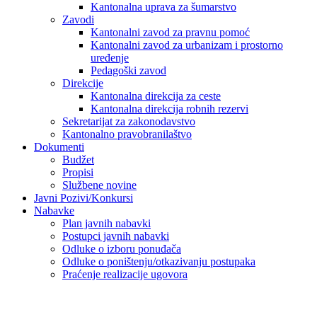
Kantonalna uprava za šumarstvo
Zavodi
Kantonalni zavod za pravnu pomoć
Kantonalni zavod za urbanizam i prostorno
uređenje
Pedagoški zavod
Direkcije
Kantonalna direkcija za ceste
Kantonalna direkcija robnih rezervi
Sekretarijat za zakonodavstvo
Kantonalno pravobranilaštvo
Dokumenti
Budžet
Propisi
Službene novine
Javni Pozivi/Konkursi
Nabavke
Plan javnih nabavki
Postupci javnih nabavki
Odluke o izboru ponuđača
Odluke o poništenju/otkazivanju postupaka
Praćenje realizacije ugovora