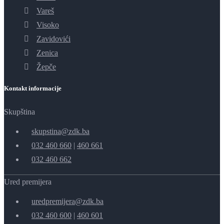
Vareš
Visoko
Zavidovići
Zenica
Žepče
Kontakt informacije
Skupština
skupstina@zdk.ba
032 460 660
|
460 661
032 460 662
Ured premijera
uredpremijera@zdk.ba
032 460 600
|
460 601