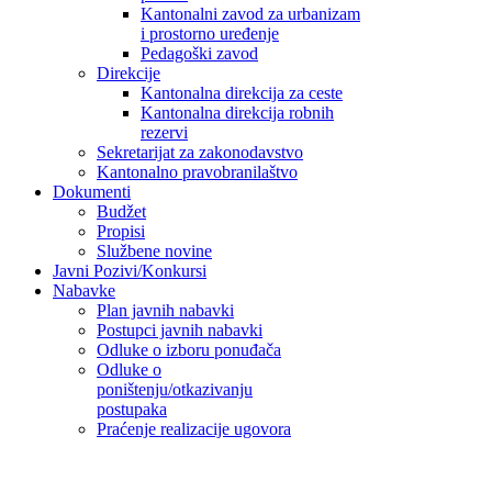
Kantonalni zavod za urbanizam
i prostorno uređenje
Pedagoški zavod
Direkcije
Kantonalna direkcija za ceste
Kantonalna direkcija robnih
rezervi
Sekretarijat za zakonodavstvo
Kantonalno pravobranilaštvo
Dokumenti
Budžet
Propisi
Službene novine
Javni Pozivi/Konkursi
Nabavke
Plan javnih nabavki
Postupci javnih nabavki
Odluke o izboru ponuđača
Odluke o
poništenju/otkazivanju
postupaka
Praćenje realizacije ugovora