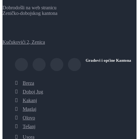
Dobrodošli na web stranicu
Zeničko-dobojskog kantona
Kučukovići 2, Zenica
Gradovi i općine Kantona
Breza
Doboj Jug
Kakanj
Maglaj
Olovo
Tešanj
Usora