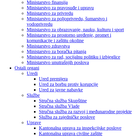
Ministarstvo finansija
Ministarstvo za pravosuđe i upravu
Ministarstvo za privredu
Ministarstvo za poljoprivredu, šumarstvo i
vodoprivredu
Ministarstvo za obrazovanje, nauku, kulturu i sport
Ministarstvo za prostorno uređenje, promet i
komunikacije i zaštitu okoline
Ministarstvo zdravstva
Ministarstvo za boračka pitanja
Ministarstvo za rad, socijalnu politiku i izbjeglice
Ministarstvo unutrašnjih poslova
Ostali organi
Uredi
Ured premijera
Ured za borbu protiv korupcije
Ured za javne nabavke
Službe
Stručna služba Skupštine
Stručna služba Vlade
Stručna služba za razvoj i međunarodne projekte
Služba za zajedničke poslove
Uprave
Kantonalna uprava za inspekcijske poslove
Kantonalna uprava civilne zaštite