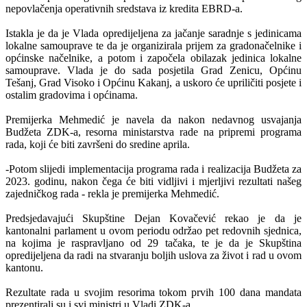
nepovlačenja operativnih sredstava iz kredita EBRD-a.
Istakla je da je Vlada opredijeljena za jačanje saradnje s jedinicama
lokalne samouprave te da je organizirala prijem za gradonačelnike i
općinske načelnike, a potom i započela obilazak jedinica lokalne
samouprave. Vlada je do sada posjetila Grad Zenicu, Općinu
Tešanj, Grad Visoko i Općinu Kakanj, a uskoro će upriličiti posjete i
ostalim gradovima i općinama.
Premijerka Mehmedić je navela da nakon nedavnog usvajanja
Budžeta ZDK-a, resorna ministarstva rade na pripremi programa
rada, koji će biti završeni do sredine aprila.
-Potom slijedi implementacija programa rada i realizacija Budžeta za
2023. godinu, nakon čega će biti vidljivi i mjerljivi rezultati našeg
zajedničkog rada - rekla je premijerka Mehmedić.
Predsjedavajući Skupštine Dejan Kovačević rekao je da je
kantonalni parlament u ovom periodu održao pet redovnih sjednica,
na kojima je raspravljano od 29 tačaka, te je da je Skupština
opredijeljena da radi na stvaranju boljih uslova za život i rad u ovom
kantonu.
Rezultate rada u svojim resorima tokom prvih 100 dana mandata
prezentirali su i svi ministri u Vladi ZDK-a.