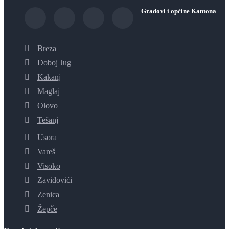
Gradovi i općine Kantona
Breza
Doboj Jug
Kakanj
Maglaj
Olovo
Tešanj
Usora
Vareš
Visoko
Zavidovići
Zenica
Žepče