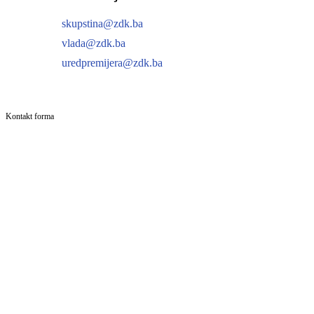
skupstina@zdk.ba
vlada@zdk.ba
uredpremijera@zdk.ba
Kontakt forma