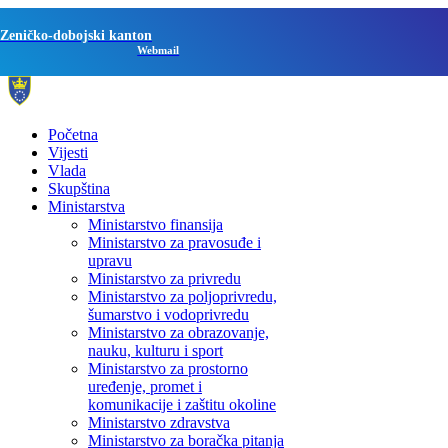
Zeničko-dobojski kanton
Webmail
Početna
Vijesti
Vlada
Skupština
Ministarstva
Ministarstvo finansija
Ministarstvo za pravosuđe i
upravu
Ministarstvo za privredu
Ministarstvo za poljoprivredu,
šumarstvo i vodoprivredu
Ministarstvo za obrazovanje,
nauku, kulturu i sport
Ministarstvo za prostorno
uređenje, promet i
komunikacije i zaštitu okoline
Ministarstvo zdravstva
Ministarstvo za boračka pitanja