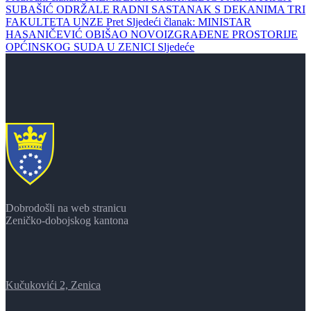
SUBAŠIĆ ODRŽALE RADNI SASTANAK S DEKANIMA TRI
FAKULTETA UNZE
Pret
Sljedeći članak: MINISTAR
HASANIČEVIĆ OBIŠAO NOVOIZGRAĐENE PROSTORIJE
OPĆINSKOG SUDA U ZENICI
Sljedeće
Dobrodošli na web stranicu
Zeničko-dobojskog kantona
Kučukovići 2, Zenica