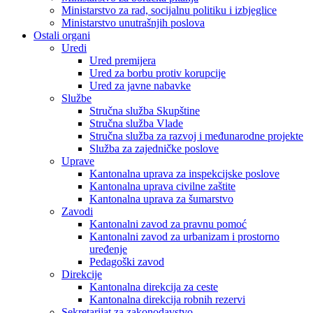
Ministarstvo za rad, socijalnu politiku i izbjeglice
Ministarstvo unutrašnjih poslova
Ostali organi
Uredi
Ured premijera
Ured za borbu protiv korupcije
Ured za javne nabavke
Službe
Stručna služba Skupštine
Stručna služba Vlade
Stručna služba za razvoj i međunarodne projekte
Služba za zajedničke poslove
Uprave
Kantonalna uprava za inspekcijske poslove
Kantonalna uprava civilne zaštite
Kantonalna uprava za šumarstvo
Zavodi
Kantonalni zavod za pravnu pomoć
Kantonalni zavod za urbanizam i prostorno
uređenje
Pedagoški zavod
Direkcije
Kantonalna direkcija za ceste
Kantonalna direkcija robnih rezervi
Sekretarijat za zakonodavstvo