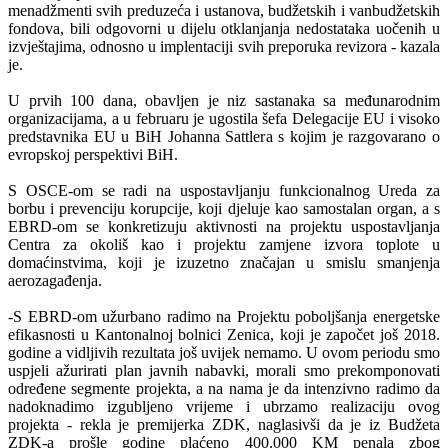
menadžmenti svih preduzeća i ustanova, budžetskih i vanbudžetskih
fondova, bili odgovorni u dijelu otklanjanja nedostataka uočenih u
izvještajima, odnosno u implentaciji svih preporuka revizora - kazala
je.
U prvih 100 dana, obavljen je niz sastanaka sa međunarodnim
organizacijama, a u februaru je ugostila šefa Delegacije EU i visoko
predstavnika EU u BiH Johanna Sattlera s kojim je razgovarano o
evropskoj perspektivi BiH.
S OSCE-om se radi na uspostavljanju funkcionalnog Ureda za
borbu i prevenciju korupcije, koji djeluje kao samostalan organ, a s
EBRD-om se konkretizuju aktivnosti na projektu uspostavljanja
Centra za okoliš kao i projektu zamjene izvora toplote u
domaćinstvima, koji je izuzetno značajan u smislu smanjenja
aerozagađenja.
-S EBRD-om užurbano radimo na Projektu poboljšanja energetske
efikasnosti u Kantonalnoj bolnici Zenica, koji je započet još 2018.
godine a vidljivih rezultata još uvijek nemamo. U ovom periodu smo
uspjeli ažurirati plan javnih nabavki, morali smo prekomponovati
određene segmente projekta, a na nama je da intenzivno radimo da
nadoknadimo izgubljeno vrijeme i ubrzamo realizaciju ovog
projekta - rekla je premijerka ZDK, naglasivši da je iz Budžeta
ZDK-a prošle godine plaćeno 400.000 KM penala zbog