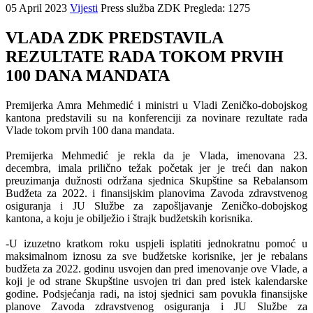
05 April 2023
Vijesti
Press služba ZDK
Pregleda: 1275
VLADA ZDK PREDSTAVILA
REZULTATE RADA TOKOM PRVIH
100 DANA MANDATA
Premijerka Amra Mehmedić i ministri u Vladi Zeničko-dobojskog
kantona predstavili su na konferenciji za novinare rezultate rada
Vlade tokom prvih 100 dana mandata.
Premijerka Mehmedić je rekla da je Vlada, imenovana 23.
decembra, imala prilično težak početak jer je treći dan nakon
preuzimanja dužnosti održana sjednica Skupštine sa Rebalansom
Budžeta za 2022. i finansijskim planovima Zavoda zdravstvenog
osiguranja i JU Službe za zapošljavanje Zeničko-dobojskog
kantona, a koju je obilježio i štrajk budžetskih korisnika.
-U izuzetno kratkom roku uspjeli isplatiti jednokratnu pomoć u
maksimalnom iznosu za sve budžetske korisnike, jer je rebalans
budžeta za 2022. godinu usvojen dan pred imenovanje ove Vlade, a
koji je od strane Skupštine usvojen tri dan pred istek kalendarske
godine. Podsjećanja radi, na istoj sjednici sam povukla finansijske
planove Zavoda zdravstvenog osiguranja i JU Službe za