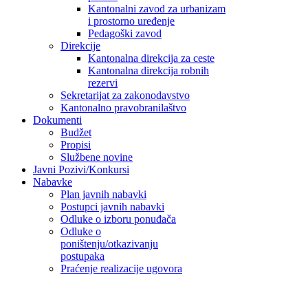
Kantonalni zavod za urbanizam
i prostorno uređenje
Pedagoški zavod
Direkcije
Kantonalna direkcija za ceste
Kantonalna direkcija robnih
rezervi
Sekretarijat za zakonodavstvo
Kantonalno pravobranilaštvo
Dokumenti
Budžet
Propisi
Službene novine
Javni Pozivi/Konkursi
Nabavke
Plan javnih nabavki
Postupci javnih nabavki
Odluke o izboru ponuđača
Odluke o
poništenju/otkazivanju
postupaka
Praćenje realizacije ugovora