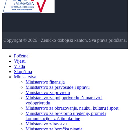
Copyright © 2026 - Zeničko-dobojski kanton. Sva prava pridržana.
Početna
Vijesti
Vlada
Skupština
Ministarstva
Ministarstvo finansija
Ministarstvo za pravosuđe i upravu
Ministarstvo za privredu
Ministarstvo za poljoprivredu, šumarstvo i
vodoprivredu
Ministarstvo za obrazovanje, nauku, kulturu i sport
Ministarstvo za prostorno uređenje, promet i
komunikacije i zaštitu okoline
Ministarstvo zdravstva
Ministarstvo za boračka pitanja