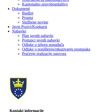
Kantonalno pravobranilaštvo
Dokumenti
Budžet
Propisi
Službene novine
Javni Pozivi/Konkursi
Nabavke
Plan javnih nabavki
Postupci javnih nabavki
Odluke o izboru ponuđača
Odluke o poništenju/otkazivanju postupaka
Praćenje realizacije ugovora
Kontakt informacije