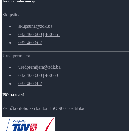
Kontakt informacije
Skupština
skupstina@zdk.ba
032 460 660
|
460 661
032 460 662
Ured premijera
uredpremijera@zdk.ba
032 460 600
|
460 601
032 460 602
ISO standard
Zeničko-dobojski kanton-ISO 9001 certifikat.