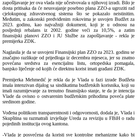
zapošljavanje jer ova vlada nije učestvovala u njihovoj izradi. Bilo je
dosta pritisaka da će neusvajanje posebno plana ZZO-a ugroziti rad
cjelokupnog zdravstvenog sistema što se pokazalo neistinitim.
Međutim, u zakonski predviđenim rokovima je usvojen Budžet za
2023. godinu, kao najvažniji dokument, koji je u odnosu na
posljednji rebalans iz 2002. godine veći za 10,5%, a zatim
finansijski planovi ZZO i JU Službe za zapošljavanje - rekla je
premijerka ZDK.
Naglasila je da se usvojeni Finansijski plan ZZO za 2023. godinu se
značajno razlikuje od prijedloga iz decembra mjeseca, jer su znatno
povećana sredstva za esencijalnu listu, ortopedska pomagala,
banjsko liječenje od kojih će direktnu korist imati građani ZDK.
Premijerka Mehmedić je rekla da je Vlada u fazi izrade Budžeta
imala intenzivan dijalog sa sindikatima budžetskih korisnika, koji su
imali razumijevanje za trenutno finansijsko stanje, te da je intencija
Vlade da ovisno o ostvarenim budžetskim prihodima poveća plate
sredinom godine.
Vođena politikom transparentnosti i odgovornosti, dodala je, Vlada i
Skupština su razmatrali izvještaje Ureda za reviziju u FBiH o radu
pojedinih institucija ovog kantona.
-Vlada je posvećena da koristi sve kontrolne mehanizme kako bi