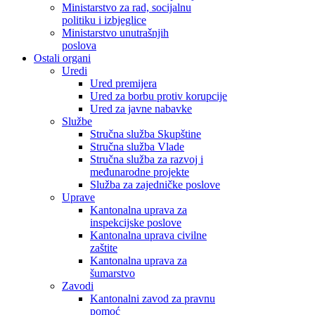
Ministarstvo za rad, socijalnu
politiku i izbjeglice
Ministarstvo unutrašnjih
poslova
Ostali organi
Uredi
Ured premijera
Ured za borbu protiv korupcije
Ured za javne nabavke
Službe
Stručna služba Skupštine
Stručna služba Vlade
Stručna služba za razvoj i
međunarodne projekte
Služba za zajedničke poslove
Uprave
Kantonalna uprava za
inspekcijske poslove
Kantonalna uprava civilne
zaštite
Kantonalna uprava za
šumarstvo
Zavodi
Kantonalni zavod za pravnu
pomoć