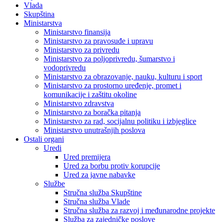
Vlada
Skupština
Ministarstva
Ministarstvo finansija
Ministarstvo za pravosuđe i upravu
Ministarstvo za privredu
Ministarstvo za poljoprivredu, šumarstvo i
vodoprivredu
Ministarstvo za obrazovanje, nauku, kulturu i sport
Ministarstvo za prostorno uređenje, promet i
komunikacije i zaštitu okoline
Ministarstvo zdravstva
Ministarstvo za boračka pitanja
Ministarstvo za rad, socijalnu politiku i izbjeglice
Ministarstvo unutrašnjih poslova
Ostali organi
Uredi
Ured premijera
Ured za borbu protiv korupcije
Ured za javne nabavke
Službe
Stručna služba Skupštine
Stručna služba Vlade
Stručna služba za razvoj i međunarodne projekte
Služba za zajedničke poslove