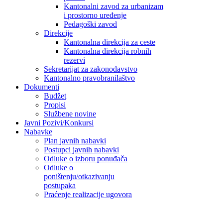
Kantonalni zavod za urbanizam
i prostorno uređenje
Pedagoški zavod
Direkcije
Kantonalna direkcija za ceste
Kantonalna direkcija robnih
rezervi
Sekretarijat za zakonodavstvo
Kantonalno pravobranilaštvo
Dokumenti
Budžet
Propisi
Službene novine
Javni Pozivi/Konkursi
Nabavke
Plan javnih nabavki
Postupci javnih nabavki
Odluke o izboru ponuđača
Odluke o
poništenju/otkazivanju
postupaka
Praćenje realizacije ugovora