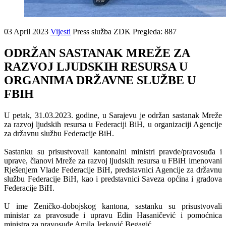
03 April 2023
Vijesti
Press služba ZDK
Pregleda: 887
ODRŽAN SASTANAK MREŽE ZA
RAZVOJ LJUDSKIH RESURSA U
ORGANIMA DRŽAVNE SLUŽBE U
FBIH
U petak, 31.03.2023. godine, u Sarajevu je održan sastanak Mreže
za razvoj ljudskih resursa u Federaciji BiH, u organizaciji Agencije
za državnu službu Federacije BiH.
Sastanku su prisustvovali kantonalni ministri pravde/pravosuđa i
uprave, članovi Mreže za razvoj ljudskih resursa u FBiH imenovani
Rješenjem Vlade Federacije BiH, predstavnici Agencije za državnu
službu Federacije BiH, kao i predstavnici Saveza općina i gradova
Federacije BiH.
U ime Zeničko-dobojskog kantona, sastanku su prisustvovali
ministar za pravosuđe i upravu Edin Hasaničević i pomoćnica
ministra za pravosuđe Amila Jerković Begagić.