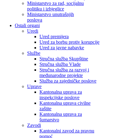
Ministarstvo za rad, socijalnu
politiku i izbjeglice
Ministarstvo unutrašnjih
poslova
Ostali organi
Uredi
Ured premijera
Ured za borbu protiv korupcije
Ured za javne nabavke
Službe
Stručna služba Skupštine
Stručna služba Vlade
Stručna služba za razvoj i
međunarodne projekte
Služba za zajedničke poslove
Uprave
Kantonalna uprava za
inspekcijske poslove
Kantonalna uprava civilne
zaštite
Kantonalna uprava za
šumarstvo
Zavodi
Kantonalni zavod za pravnu
pomoć