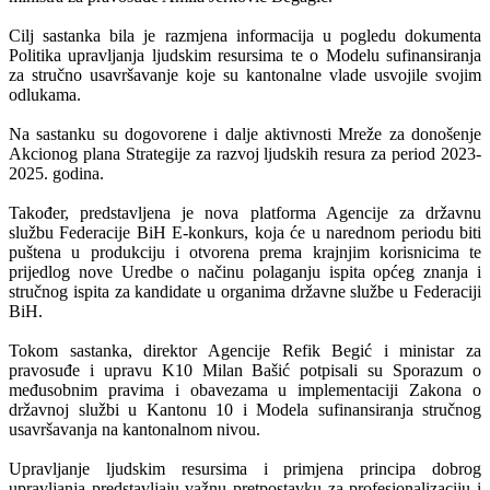
Cilj sastanka bila je razmjena informacija u pogledu dokumenta
Politika upravljanja ljudskim resursima te o Modelu sufinansiranja
za stručno usavršavanje koje su kantonalne vlade usvojile svojim
odlukama.
Na sastanku su dogovorene i dalje aktivnosti Mreže za donošenje
Akcionog plana Strategije za razvoj ljudskih resura za period 2023-
2025. godina.
Također, predstavljena je nova platforma Agencije za državnu
službu Federacije BiH E-konkurs, koja će u narednom periodu biti
puštena u produkciju i otvorena prema krajnjim korisnicima te
prijedlog nove Uredbe o načinu polaganju ispita općeg znanja i
stručnog ispita za kandidate u organima državne službe u Federaciji
BiH.
Tokom sastanka, direktor Agencije Refik Begić i ministar za
pravosuđe i upravu K10 Milan Bašić potpisali su Sporazum o
međusobnim pravima i obavezama u implementaciji Zakona o
državnoj službi u Kantonu 10 i Modela sufinansiranja stručnog
usavršavanja na kantonalnom nivou.
Upravljanje ljudskim resursima i primjena principa dobrog
upravljanja predstavljaju važnu pretpostavku za profesionalizaciju i