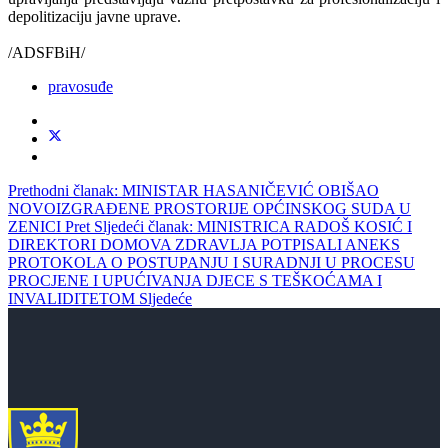
depolitizaciju javne uprave.
/ADSFBiH/
pravosuđe
Prethodni članak: MINISTAR HASANIČEVIĆ OBIŠAO
NOVOIZGRAĐENE PROSTORIJE OPĆINSKOG SUDA U
ZENICI
Pret
Sljedeći članak: MINISTRICA RADOŠ KOSIĆ I
DIREKTORI DOMOVA ZDRAVLJA POTPISALI ANEKS
PROTOKOLA O POSTUPANJU I SURADNJI U PROCESU
PROCJENE I UPUĆIVANJA DJECE S TEŠKOĆAMA I
INVALIDITETOM
Sljedeće