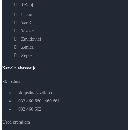
Tešanj
Usora
Vareš
Visoko
Zavidovići
Zenica
Žepče
Kontakt informacije
Skupština
skupstina@zdk.ba
032 460 660
|
460 661
032 460 662
Ured premijera