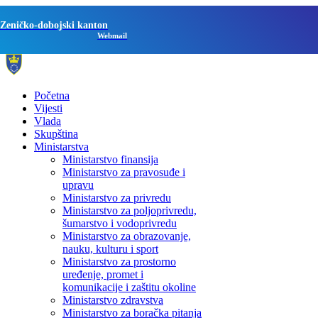
Zeničko-dobojski kanton
Webmail
Početna
Vijesti
Vlada
Skupština
Ministarstva
Ministarstvo finansija
Ministarstvo za pravosuđe i
upravu
Ministarstvo za privredu
Ministarstvo za poljoprivredu,
šumarstvo i vodoprivredu
Ministarstvo za obrazovanje,
nauku, kulturu i sport
Ministarstvo za prostorno
uređenje, promet i
komunikacije i zaštitu okoline
Ministarstvo zdravstva
Ministarstvo za boračka pitanja