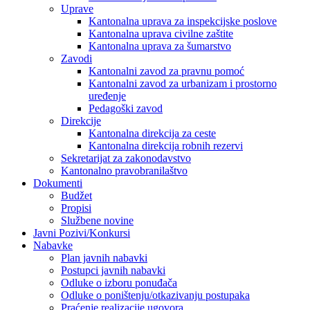
Uprave
Kantonalna uprava za inspekcijske poslove
Kantonalna uprava civilne zaštite
Kantonalna uprava za šumarstvo
Zavodi
Kantonalni zavod za pravnu pomoć
Kantonalni zavod za urbanizam i prostorno
uređenje
Pedagoški zavod
Direkcije
Kantonalna direkcija za ceste
Kantonalna direkcija robnih rezervi
Sekretarijat za zakonodavstvo
Kantonalno pravobranilaštvo
Dokumenti
Budžet
Propisi
Službene novine
Javni Pozivi/Konkursi
Nabavke
Plan javnih nabavki
Postupci javnih nabavki
Odluke o izboru ponuđača
Odluke o poništenju/otkazivanju postupaka
Praćenje realizacije ugovora