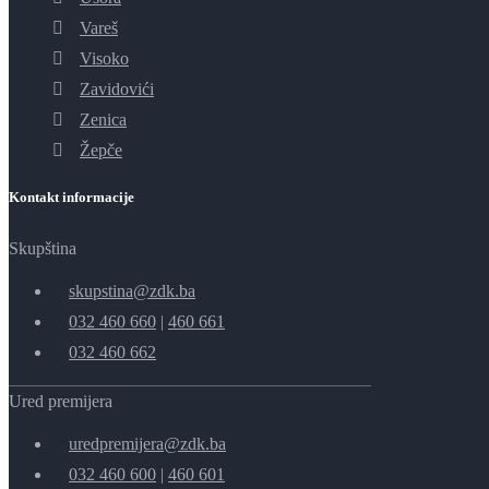
Vareš
Visoko
Zavidovići
Zenica
Žepče
Kontakt informacije
Skupština
skupstina@zdk.ba
032 460 660
|
460 661
032 460 662
Ured premijera
uredpremijera@zdk.ba
032 460 600
|
460 601