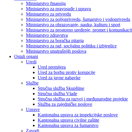
Ministarstvo finansija
Ministarstvo za pravosuđe i upravu
Ministarstvo za privredu
Ministarstvo za poljoprivredu, šumarstvo i vodoprivredu
Ministarstvo za obrazovanje, nauku, kulturu i sport
Ministarstvo za prostorno uređenje, promet i komunikacije
Ministarstvo zdravstva
Ministarstvo za boračka pitanja
Ministarstvo za rad, socijalnu politiku i izbjeglice
Ministarstvo unutrašnjih poslova
Ostali organi
Uredi
Ured premijera
Ured za borbu protiv korupcije
Ured za javne nabavke
Službe
Stručna služba Skupštine
Stručna služba Vlade
Stručna služba za razvoj i međunarodne projekte
Služba za zajedničke poslove
Uprave
Kantonalna uprava za inspekcijske poslove
Kantonalna uprava civilne zaštite
Kantonalna uprava za šumarstvo
Zavodi