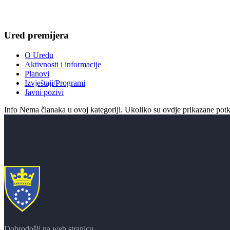
Ured premijera
O Uredu
Aktivnosti i informacije
Planovi
Izvještaji/Programi
Javni pozivi
Info
Nema članaka u ovoj kategoriji. Ukoliko su ovdje prikazane potk
Dobrodošli na web stranicu