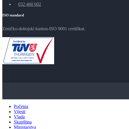
032 460 602
ISO standard
Zeničko-dobojski kanton-ISO 9001 certifikat.
Početna
Vijesti
Vlada
Skupština
Ministarstva