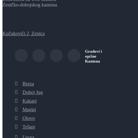
Zeničko-dobojskog kantona
Kučukovići 2, Zenica
Gradovi i
općine
Kantona
Breza
Doboj Jug
Kakanj
Maglaj
Olovo
Tešanj
Usora