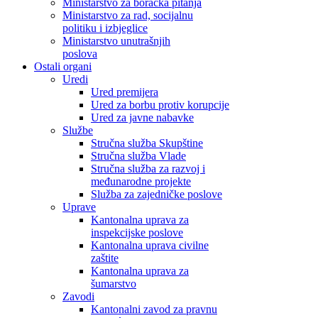
Ministarstvo za boračka pitanja
Ministarstvo za rad, socijalnu
politiku i izbjeglice
Ministarstvo unutrašnjih
poslova
Ostali organi
Uredi
Ured premijera
Ured za borbu protiv korupcije
Ured za javne nabavke
Službe
Stručna služba Skupštine
Stručna služba Vlade
Stručna služba za razvoj i
međunarodne projekte
Služba za zajedničke poslove
Uprave
Kantonalna uprava za
inspekcijske poslove
Kantonalna uprava civilne
zaštite
Kantonalna uprava za
šumarstvo
Zavodi
Kantonalni zavod za pravnu