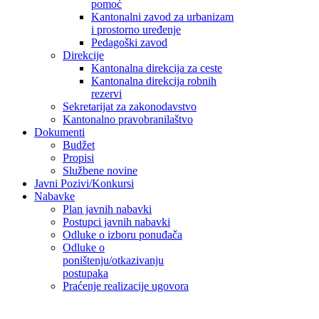
pomoć
Kantonalni zavod za urbanizam
i prostorno uređenje
Pedagoški zavod
Direkcije
Kantonalna direkcija za ceste
Kantonalna direkcija robnih
rezervi
Sekretarijat za zakonodavstvo
Kantonalno pravobranilaštvo
Dokumenti
Budžet
Propisi
Službene novine
Javni Pozivi/Konkursi
Nabavke
Plan javnih nabavki
Postupci javnih nabavki
Odluke o izboru ponuđača
Odluke o
poništenju/otkazivanju
postupaka
Praćenje realizacije ugovora