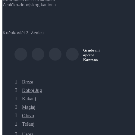
Zeničko-dobojskog kantona
Kučukovići 2, Zenica
Gradovi i
općine
Kantona
Breza
Doboj Jug
Kakanj
Maglaj
Olovo
Tešanj
Usora