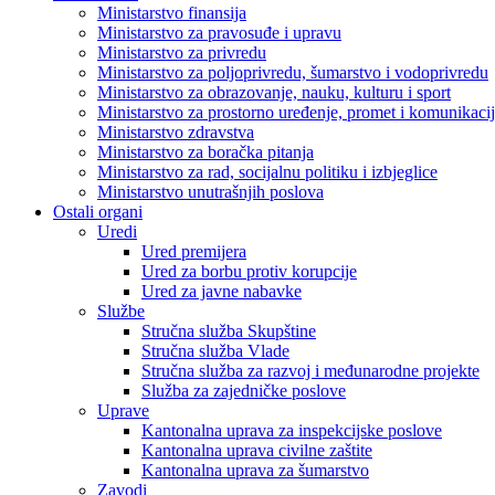
Ministarstvo finansija
Ministarstvo za pravosuđe i upravu
Ministarstvo za privredu
Ministarstvo za poljoprivredu, šumarstvo i vodoprivredu
Ministarstvo za obrazovanje, nauku, kulturu i sport
Ministarstvo za prostorno uređenje, promet i komunikacije
Ministarstvo zdravstva
Ministarstvo za boračka pitanja
Ministarstvo za rad, socijalnu politiku i izbjeglice
Ministarstvo unutrašnjih poslova
Ostali organi
Uredi
Ured premijera
Ured za borbu protiv korupcije
Ured za javne nabavke
Službe
Stručna služba Skupštine
Stručna služba Vlade
Stručna služba za razvoj i međunarodne projekte
Služba za zajedničke poslove
Uprave
Kantonalna uprava za inspekcijske poslove
Kantonalna uprava civilne zaštite
Kantonalna uprava za šumarstvo
Zavodi