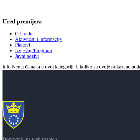
Ured premijera
O Uredu
Aktivnosti i informacije
Planovi
Izvještaji/Programi
Javni pozivi
Info
Nema članaka u ovoj kategoriji. Ukoliko su ovdje prikazane potk
Dobrodošli na web stranicu