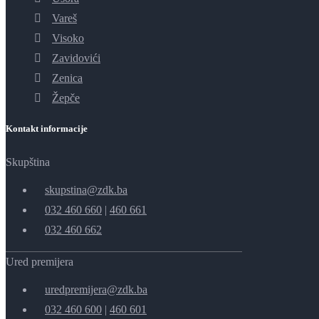
Vareš
Visoko
Zavidovići
Zenica
Žepče
Kontakt informacije
Skupština
skupstina@zdk.ba
032 460 660
|
460 661
032 460 662
Ured premijera
uredpremijera@zdk.ba
032 460 600
|
460 601