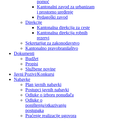
pomoć
Kantonalni zavod za urbanizam
i prostorno uređenje
Pedagoški zavod
Direkcije
Kantonalna direkcija za ceste
Kantonalna direkcija robnih
rezervi
Sekretarijat za zakonodavstvo
Kantonalno pravobranilaštvo
Dokumenti
Budžet
Propisi
Službene novine
Javni Pozivi/Konkursi
Nabavke
Plan javnih nabavki
Postupci javnih nabavki
Odluke o izboru ponuđača
Odluke o
poništenju/otkazivanju
postupaka
Praćenje realizacije ugovora