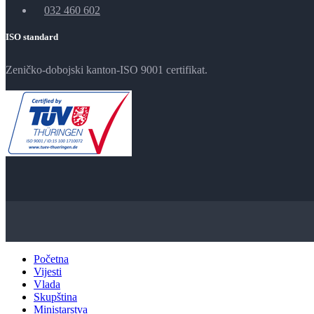
032 460 602
ISO standard
Zeničko-dobojski kanton-ISO 9001 certifikat.
Početna
Vijesti
Vlada
Skupština
Ministarstva