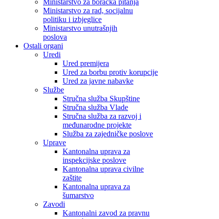
Ministarstvo za boračka pitanja
Ministarstvo za rad, socijalnu
politiku i izbjeglice
Ministarstvo unutrašnjih
poslova
Ostali organi
Uredi
Ured premijera
Ured za borbu protiv korupcije
Ured za javne nabavke
Službe
Stručna služba Skupštine
Stručna služba Vlade
Stručna služba za razvoj i
međunarodne projekte
Služba za zajedničke poslove
Uprave
Kantonalna uprava za
inspekcijske poslove
Kantonalna uprava civilne
zaštite
Kantonalna uprava za
šumarstvo
Zavodi
Kantonalni zavod za pravnu