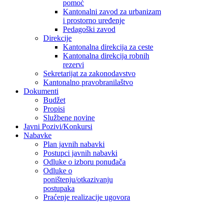
pomoć
Kantonalni zavod za urbanizam
i prostorno uređenje
Pedagoški zavod
Direkcije
Kantonalna direkcija za ceste
Kantonalna direkcija robnih
rezervi
Sekretarijat za zakonodavstvo
Kantonalno pravobranilaštvo
Dokumenti
Budžet
Propisi
Službene novine
Javni Pozivi/Konkursi
Nabavke
Plan javnih nabavki
Postupci javnih nabavki
Odluke o izboru ponuđača
Odluke o
poništenju/otkazivanju
postupaka
Praćenje realizacije ugovora