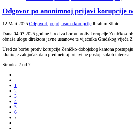
Odgovor po anonimnoj prijavi korupcije o
12 Mart 2025
Odgovori po prijavama korupcije
Ibrahim Slipic
Dana 04.03.2025.godine Ured za borbu protiv korupcije Zeničko-dobojs
obnaša ulogu direktora javne ustanove te vijećnika Gradskog vijeća Z
Ured za borbu protiv korupcije Zeničko-dobojskog kantona postupajuć
donio je zaključak da u predmetnoj prijavi ne postoji sukob interesa.
Stranica 7 od 7
1
2
3
4
5
6
7