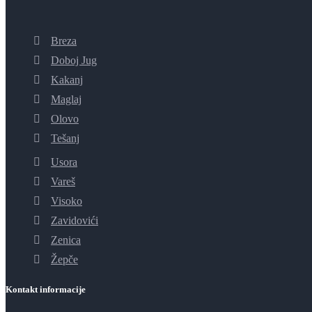
Breza
Doboj Jug
Kakanj
Maglaj
Olovo
Tešanj
Usora
Vareš
Visoko
Zavidovići
Zenica
Žepče
Kontakt informacije