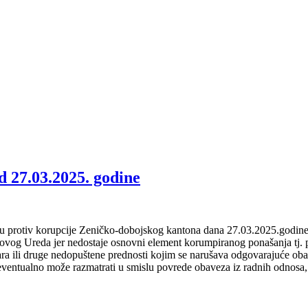
d 27.03.2025. godine
u protiv korupcije Zeničko-dobojskog kantona dana 27.03.2025.godine 
a ovog Ureda jer nedostaje osnovni element korumpiranog ponašanja tj. p
dara ili druge nedopuštene prednosti kojim se narušava odgovarajuće ob
eventualno može razmatrati u smislu povrede obaveza iz radnih odnosa, 