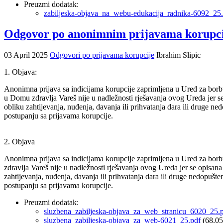
Preuzmi dodatak:
zabiljeska-objava_na_webu-edukacija_radnika-6092_25
Odgovor po anonimnim prijavama korupcij
03 April 2025
Odgovori po prijavama korupcije
Ibrahim Slipic
1. Objava:
Anonimna prijava sa indicijama korupcije zaprimljena u Ured za borb
u Domu zdravlja Vareš nije u nadležnosti rješavanja ovog Ureda jer s
obliku zahtijevanja, nuđenja, davanja ili prihvatanja dara ili druge 
postupanju sa prijavama korupcije.
2. Objava
Anonimna prijava sa indicijama korupcije zaprimljena u Ured za borb
zdravlja Vareš nije u nadležnosti rješavanja ovog Ureda jer se opisan
zahtijevanja, nuđenja, davanja ili prihvatanja dara ili druge nedopuš
postupanju sa prijavama korupcije.
Preuzmi dodatak:
sluzbena_zabiljeska-objava_za_web_stranicu_6020_25.
sluzbena_zabiljeska-objava_za_web-6021_25.pdf
(68.0