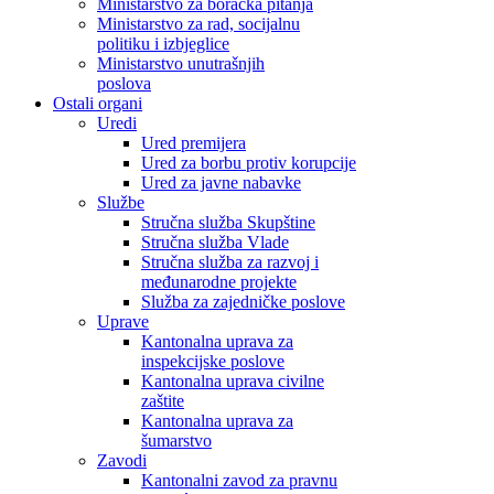
Ministarstvo za boračka pitanja
Ministarstvo za rad, socijalnu
politiku i izbjeglice
Ministarstvo unutrašnjih
poslova
Ostali organi
Uredi
Ured premijera
Ured za borbu protiv korupcije
Ured za javne nabavke
Službe
Stručna služba Skupštine
Stručna služba Vlade
Stručna služba za razvoj i
međunarodne projekte
Služba za zajedničke poslove
Uprave
Kantonalna uprava za
inspekcijske poslove
Kantonalna uprava civilne
zaštite
Kantonalna uprava za
šumarstvo
Zavodi
Kantonalni zavod za pravnu