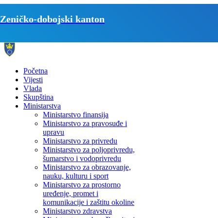
Zeničko-dobojski kanton
Početna
Vijesti
Vlada
Skupština
Ministarstva
Ministarstvo finansija
Ministarstvo za pravosuđe i
upravu
Ministarstvo za privredu
Ministarstvo za poljoprivredu,
šumarstvo i vodoprivredu
Ministarstvo za obrazovanje,
nauku, kulturu i sport
Ministarstvo za prostorno
uređenje, promet i
komunikacije i zaštitu okoline
Ministarstvo zdravstva