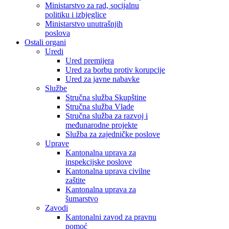
Ministarstvo za rad, socijalnu
politiku i izbjeglice
Ministarstvo unutrašnjih
poslova
Ostali organi
Uredi
Ured premijera
Ured za borbu protiv korupcije
Ured za javne nabavke
Službe
Stručna služba Skupštine
Stručna služba Vlade
Stručna služba za razvoj i
međunarodne projekte
Služba za zajedničke poslove
Uprave
Kantonalna uprava za
inspekcijske poslove
Kantonalna uprava civilne
zaštite
Kantonalna uprava za
šumarstvo
Zavodi
Kantonalni zavod za pravnu
pomoć