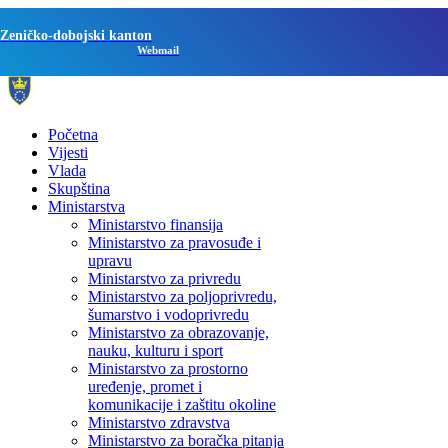
Zeničko-dobojski kanton
Webmail
Početna
Vijesti
Vlada
Skupština
Ministarstva
Ministarstvo finansija
Ministarstvo za pravosuđe i
upravu
Ministarstvo za privredu
Ministarstvo za poljoprivredu,
šumarstvo i vodoprivredu
Ministarstvo za obrazovanje,
nauku, kulturu i sport
Ministarstvo za prostorno
uređenje, promet i
komunikacije i zaštitu okoline
Ministarstvo zdravstva
Ministarstvo za boračka pitanja