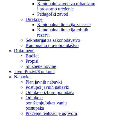
Kantonalni zavod za urbanizam
i prostorno uređenje
Pedagoški zavod
Direkcije
Kantonalna direkcija za ceste
Kantonalna direkcija robnih
rezervi
Sekretarijat za zakonodavstvo
Kantonalno pravobranilaštvo
Dokumenti
Budžet
Propisi
Službene novine
Javni Pozivi/Konkursi
Nabavke
Plan javnih nabavki
Postupci javnih nabavki
Odluke o izboru ponuđača
Odluke o
poništenju/otkazivanju
postupaka
Praćenje realizacije ugovora