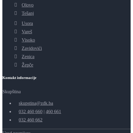
Olovo
Tešanj
Usora
Vareš
Visoko
Zavidovići
Zenica
Žepče
Kontakt informacije
Skupština
skupstina@zdk.ba
032 460 660
|
460 661
032 460 662