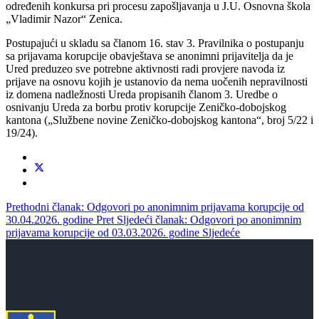
određenih konkursa pri procesu zapošljavanja u J.U. Osnovna škola
„Vladimir Nazor“ Zenica.
Postupajući u skladu sa članom 16. stav 3. Pravilnika o postupanju
sa prijavama korupcije obavještava se anonimni prijavitelja da je
Ured preduzeo sve potrebne aktivnosti radi provjere navoda iz
prijave na osnovu kojih je ustanovio da nema uočenih nepravilnosti
iz domena nadležnosti Ureda propisanih članom 3. Uredbe o
osnivanju Ureda za borbu protiv korupcije Zeničko-dobojskog
kantona („Službene novine Zeničko-dobojskog kantona“, broj 5/22 i
19/24).
Prethodni članak: Odgovori po anonimnim prijavama korupcije od
30.04.2026. godine
Pret
Sljedeći članak: Odgovori po anonimnim
prijavama korupcije od 03.03.2026. godine
Sljedeće