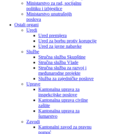
Ministarstvo za rad, socijalnu
politiku i izbjeglice
Ministarstvo unutrašnjih
poslova
Ostali organi
Uredi
Ured premijera
Ured za borbu protiv korupcije
Ured za javne nabavke
Službe
Stručna služba Skupštine
Stručna služba Vlade
Stručna služba za razvoj i
međunarodne projekte
Služba za zajedničke poslove
Uprave
Kantonalna uprava za
inspekcijske poslove
Kantonalna uprava civilne
zaštite
Kantonalna uprava za
šumarstvo
Zavodi
Kantonalni zavod za pravnu
pomoć