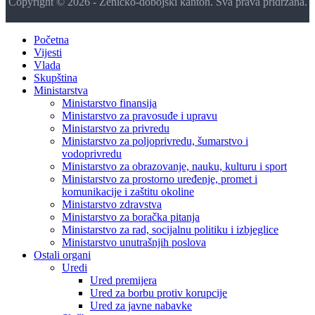
Copyright © 2026 - Zeničko-dobojski kanton. Sva prava pridržana.
Početna
Vijesti
Vlada
Skupština
Ministarstva
Ministarstvo finansija
Ministarstvo za pravosuđe i upravu
Ministarstvo za privredu
Ministarstvo za poljoprivredu, šumarstvo i
vodoprivredu
Ministarstvo za obrazovanje, nauku, kulturu i sport
Ministarstvo za prostorno uređenje, promet i
komunikacije i zaštitu okoline
Ministarstvo zdravstva
Ministarstvo za boračka pitanja
Ministarstvo za rad, socijalnu politiku i izbjeglice
Ministarstvo unutrašnjih poslova
Ostali organi
Uredi
Ured premijera
Ured za borbu protiv korupcije
Ured za javne nabavke