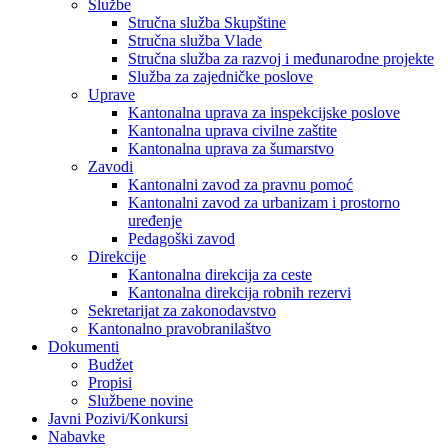
Službe
Stručna služba Skupštine
Stručna služba Vlade
Stručna služba za razvoj i međunarodne projekte
Služba za zajedničke poslove
Uprave
Kantonalna uprava za inspekcijske poslove
Kantonalna uprava civilne zaštite
Kantonalna uprava za šumarstvo
Zavodi
Kantonalni zavod za pravnu pomoć
Kantonalni zavod za urbanizam i prostorno
uređenje
Pedagoški zavod
Direkcije
Kantonalna direkcija za ceste
Kantonalna direkcija robnih rezervi
Sekretarijat za zakonodavstvo
Kantonalno pravobranilaštvo
Dokumenti
Budžet
Propisi
Službene novine
Javni Pozivi/Konkursi
Nabavke