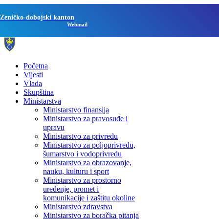
Zeničko-dobojski kanton
Webmail
Početna
Vijesti
Vlada
Skupština
Ministarstva
Ministarstvo finansija
Ministarstvo za pravosuđe i
upravu
Ministarstvo za privredu
Ministarstvo za poljoprivredu,
šumarstvo i vodoprivredu
Ministarstvo za obrazovanje,
nauku, kulturu i sport
Ministarstvo za prostorno
uređenje, promet i
komunikacije i zaštitu okoline
Ministarstvo zdravstva
Ministarstvo za boračka pitanja