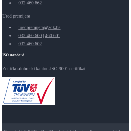
032 460 662
Ured premijera
uredpremijera@zdk.ba
032 460 600
|
460 601
032 460 602
ISO standard
Zeničko-dobojski kanton-ISO 9001 certifikat.