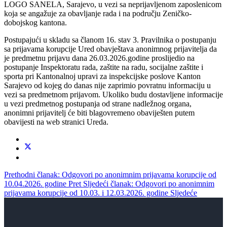
LOGO SANELA, Sarajevo, u vezi sa neprijavljenom zaposlenicom
koja se angažuje za obavljanje rada i na području Zeničko-
dobojskog kantona.
Postupajući u skladu sa članom 16. stav 3. Pravilnika o postupanju
sa prijavama korupcije Ured obavještava anonimnog prijavitelja da
je predmetnu prijavu dana 26.03.2026.godine proslijedio na
postupanje Inspektoratu rada, zaštite na radu, socijalne zaštite i
sporta pri Kantonalnoj upravi za inspekcijske poslove Kanton
Sarajevo od kojeg do danas nije zaprimio povratnu informaciju u
vezi sa predmetnom prijavom. Ukoliko budu dostavljene informacije
u vezi predmetnog postupanja od strane nadležnog organa,
anonimni prijavitelj će biti blagovremeno obaviješten putem
obavijesti na web stranici Ureda.
Prethodni članak: Odgovori po anonimnim prijavama korupcije od
10.04.2026. godine
Pret
Sljedeći članak: Odgovori po anonimnim
prijavama korupcije od 10.03. i 12.03.2026. godine
Sljedeće