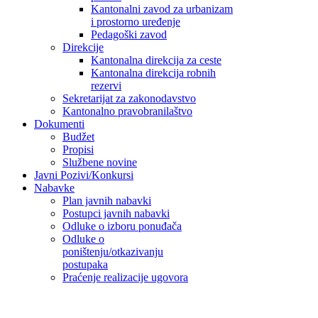
Kantonalni zavod za urbanizam
i prostorno uređenje
Pedagoški zavod
Direkcije
Kantonalna direkcija za ceste
Kantonalna direkcija robnih
rezervi
Sekretarijat za zakonodavstvo
Kantonalno pravobranilaštvo
Dokumenti
Budžet
Propisi
Službene novine
Javni Pozivi/Konkursi
Nabavke
Plan javnih nabavki
Postupci javnih nabavki
Odluke o izboru ponuđača
Odluke o
poništenju/otkazivanju
postupaka
Praćenje realizacije ugovora