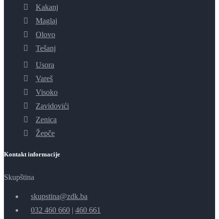
Kakanj
Maglaj
Olovo
Tešanj
Usora
Vareš
Visoko
Zavidovići
Zenica
Žepče
Kontakt informacije
Skupština
skupstina@zdk.ba
032 460 660
|
460 661