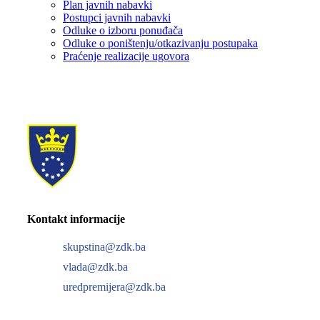
Plan javnih nabavki
Postupci javnih nabavki
Odluke o izboru ponuđača
Odluke o poništenju/otkazivanju postupaka
Praćenje realizacije ugovora
Kontakt informacije
skupstina@zdk.ba
vlada@zdk.ba
uredpremijera@zdk.ba