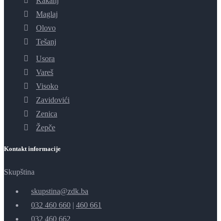
Kakanj
Maglaj
Olovo
Tešanj
Usora
Vareš
Visoko
Zavidovići
Zenica
Žepče
Kontakt informacije
Skupština
skupstina@zdk.ba
032 460 660
|
460 661
032 460 662