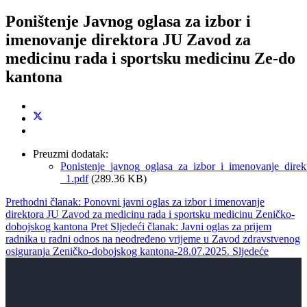
Poništenje Javnog oglasa za izbor i
imenovanje direktora JU Zavod za
medicinu rada i sportsku medicinu Ze-do
kantona
Preuzmi dodatak:
Ponistenje_javnog_oglasa_za_izbor_i_imenovanje_d
_1.pdf
(289.36 KB)
Prethodni članak: Ponovni javni oglas za izbor i imenovanje
direktora JU Zavod za medicinu rada i sportsku medicinu Zeničko-
dobojskog kantona
Pret
Sljedeći članak: Javni oglas za prijem
radnika u radni odnos na neodređeno vrijeme u Zavod zdravstvenog
osiguranja Zeničko-dobojskog kantona-28.07.2025.
Sljedeće