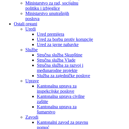
Ministarstvo za rad, socijalnu
politiku i izbjeglice
Ministarstvo unutrašnjih
poslova
Ostali organi
Uredi
Ured premijera
Ured za borbu protiv korupcije
Ured za javne nabavke
Službe
Stručna služba Skupštine
Stručna služba Vlade
Stručna služba za razvoj i
međunarodne projekte
Služba za zajedničke poslove
Uprave
Kantonalna uprava za
inspekcijske poslove
Kantonalna uprava civilne
zaštite
Kantonalna uprava za
šumarstvo
Zavodi
Kantonalni zavod za pravnu
pomoć