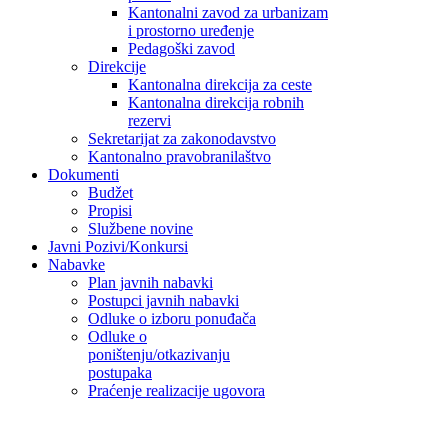
Kantonalni zavod za urbanizam
i prostorno uređenje
Pedagoški zavod
Direkcije
Kantonalna direkcija za ceste
Kantonalna direkcija robnih
rezervi
Sekretarijat za zakonodavstvo
Kantonalno pravobranilaštvo
Dokumenti
Budžet
Propisi
Službene novine
Javni Pozivi/Konkursi
Nabavke
Plan javnih nabavki
Postupci javnih nabavki
Odluke o izboru ponuđača
Odluke o
poništenju/otkazivanju
postupaka
Praćenje realizacije ugovora