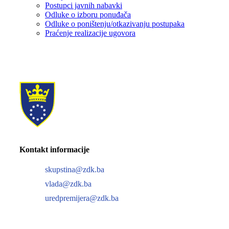
Postupci javnih nabavki
Odluke o izboru ponuđača
Odluke o poništenju/otkazivanju postupaka
Praćenje realizacije ugovora
Kontakt informacije
skupstina@zdk.ba
vlada@zdk.ba
uredpremijera@zdk.ba