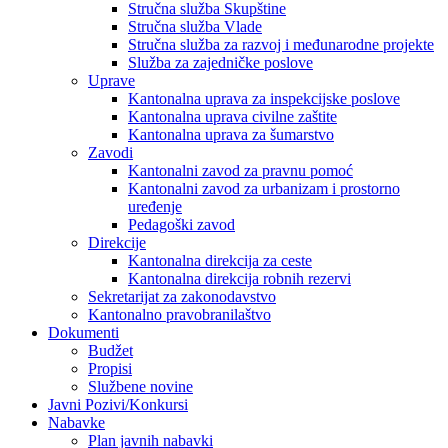
Stručna služba Skupštine
Stručna služba Vlade
Stručna služba za razvoj i međunarodne projekte
Služba za zajedničke poslove
Uprave
Kantonalna uprava za inspekcijske poslove
Kantonalna uprava civilne zaštite
Kantonalna uprava za šumarstvo
Zavodi
Kantonalni zavod za pravnu pomoć
Kantonalni zavod za urbanizam i prostorno
uređenje
Pedagoški zavod
Direkcije
Kantonalna direkcija za ceste
Kantonalna direkcija robnih rezervi
Sekretarijat za zakonodavstvo
Kantonalno pravobranilaštvo
Dokumenti
Budžet
Propisi
Službene novine
Javni Pozivi/Konkursi
Nabavke
Plan javnih nabavki