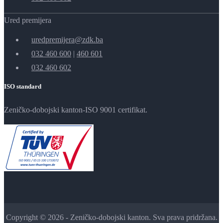
Ured premijera
uredpremijera@zdk.ba
032 460 600
|
460 601
032 460 602
ISO standard
Zeničko-dobojski kanton-ISO 9001 certifikat.
Copyright © 2026 - Zeničko-dobojski kanton. Sva prava pridržana.