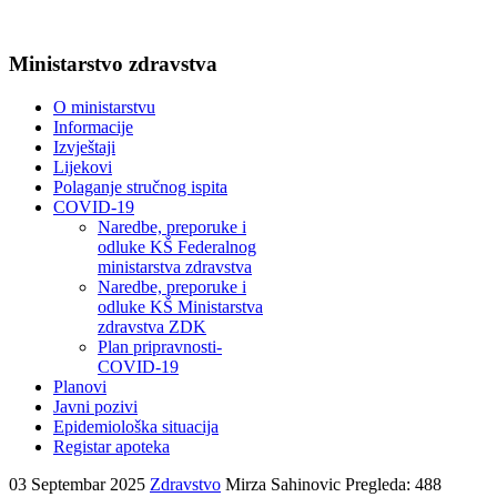
Ministarstvo zdravstva
O ministarstvu
Informacije
Izvještaji
Lijekovi
Polaganje stručnog ispita
COVID-19
Naredbe, preporuke i
odluke KŠ Federalnog
ministarstva zdravstva
Naredbe, preporuke i
odluke KŠ Ministarstva
zdravstva ZDK
Plan pripravnosti-
COVID-19
Planovi
Javni pozivi
Epidemiološka situacija
Registar apoteka
03 Septembar 2025
Zdravstvo
Mirza Sahinovic
Pregleda: 488