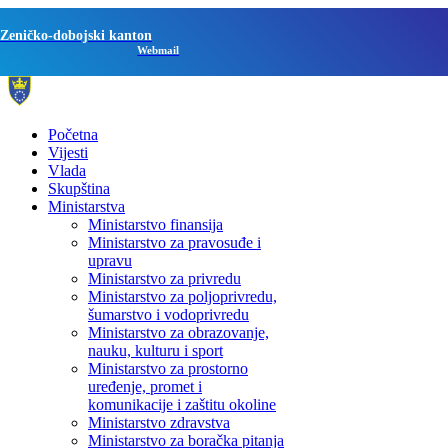
Zeničko-dobojski kanton
Webmail
Početna
Vijesti
Vlada
Skupština
Ministarstva
Ministarstvo finansija
Ministarstvo za pravosuđe i
upravu
Ministarstvo za privredu
Ministarstvo za poljoprivredu,
šumarstvo i vodoprivredu
Ministarstvo za obrazovanje,
nauku, kulturu i sport
Ministarstvo za prostorno
uređenje, promet i
komunikacije i zaštitu okoline
Ministarstvo zdravstva
Ministarstvo za boračka pitanja