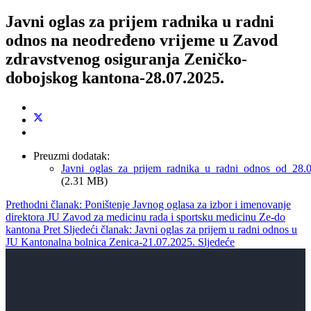
Javni oglas za prijem radnika u radni
odnos na neodređeno vrijeme u Zavod
zdravstvenog osiguranja Zeničko-
dobojskog kantona-28.07.2025.
Preuzmi dodatak:
Javni_oglas_za_prijem_radnika_u_radni_odnos_od_28.0
(2.31 MB)
Prethodni članak: Poništenje Javnog oglasa za izbor i imenovanje
direktora JU Zavod za medicinu rada i sportsku medicinu Ze-do
kantona
Pret
Sljedeći članak: Javni oglas za prijem u radni odnos u
JU Kantonalna bolnica Zenica-21.07.2025.
Sljedeće