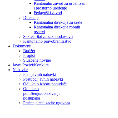
Kantonalni zavod za urbanizam
i prostorno uređenje
Pedagoški zavod
Direkcije
Kantonalna direkcija za ceste
Kantonalna direkcija robnih
rezervi
Sekretarijat za zakonodavstvo
Kantonalno pravobranilaštvo
Dokumenti
Budžet
Propisi
Službene novine
Javni Pozivi/Konkursi
Nabavke
Plan javnih nabavki
Postupci javnih nabavki
Odluke o izboru ponuđača
Odluke o
poništenju/otkazivanju
postupaka
Praćenje realizacije ugovora