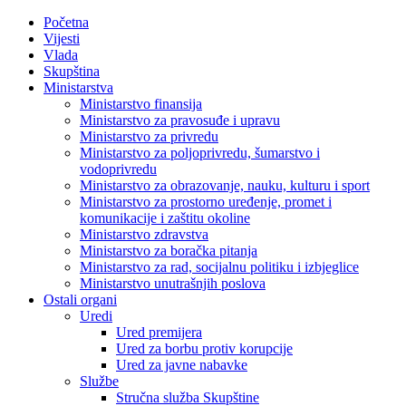
Početna
Vijesti
Vlada
Skupština
Ministarstva
Ministarstvo finansija
Ministarstvo za pravosuđe i upravu
Ministarstvo za privredu
Ministarstvo za poljoprivredu, šumarstvo i
vodoprivredu
Ministarstvo za obrazovanje, nauku, kulturu i sport
Ministarstvo za prostorno uređenje, promet i
komunikacije i zaštitu okoline
Ministarstvo zdravstva
Ministarstvo za boračka pitanja
Ministarstvo za rad, socijalnu politiku i izbjeglice
Ministarstvo unutrašnjih poslova
Ostali organi
Uredi
Ured premijera
Ured za borbu protiv korupcije
Ured za javne nabavke
Službe
Stručna služba Skupštine