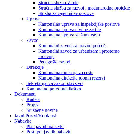
Stručna služba Vlade
Stručna služba za razvoj i međunarodne projekte
Služba za zajedničke poslove
Uprave
Kantonalna uprava za inspekcijske poslove
Kantonalna uprava civilne zaštite
Kantonalna uprava za šumarstvo
Zavodi
Kantonalni zavod za pravnu pomoć
Kantonalni zavod za urbanizam i prostorno
uređenje
Pedagoški zavod
Direkcije
Kantonalna direkcija za ceste
Kantonalna direkcija robnih rezervi
Sekretarijat za zakonodavstvo
Kantonalno pravobranilaštvo
Dokumenti
Budžet
Propisi
Službene novine
Javni Pozivi/Konkursi
Nabavke
Plan javnih nabavki
Postupci javnih nabavki