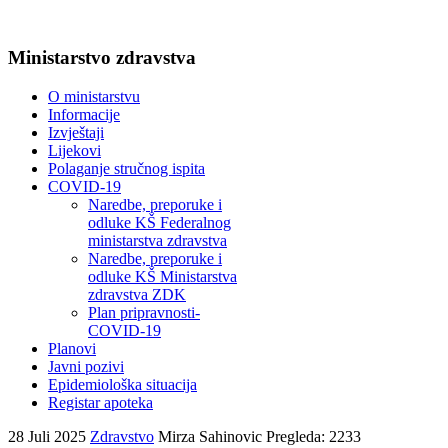
Ministarstvo zdravstva
O ministarstvu
Informacije
Izvještaji
Lijekovi
Polaganje stručnog ispita
COVID-19
Naredbe, preporuke i
odluke KŠ Federalnog
ministarstva zdravstva
Naredbe, preporuke i
odluke KŠ Ministarstva
zdravstva ZDK
Plan pripravnosti-
COVID-19
Planovi
Javni pozivi
Epidemiološka situacija
Registar apoteka
28 Juli 2025
Zdravstvo
Mirza Sahinovic
Pregleda: 2233