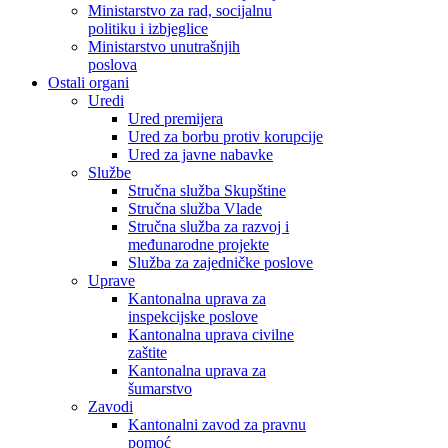
Ministarstvo za rad, socijalnu
politiku i izbjeglice
Ministarstvo unutrašnjih
poslova
Ostali organi
Uredi
Ured premijera
Ured za borbu protiv korupcije
Ured za javne nabavke
Službe
Stručna služba Skupštine
Stručna služba Vlade
Stručna služba za razvoj i
međunarodne projekte
Služba za zajedničke poslove
Uprave
Kantonalna uprava za
inspekcijske poslove
Kantonalna uprava civilne
zaštite
Kantonalna uprava za
šumarstvo
Zavodi
Kantonalni zavod za pravnu
pomoć