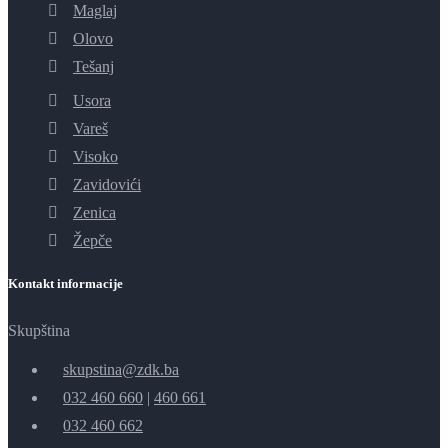
Maglaj
Olovo
Tešanj
Usora
Vareš
Visoko
Zavidovići
Zenica
Žepče
Kontakt informacije
Skupština
skupstina@zdk.ba
032 460 660
|
460 661
032 460 662