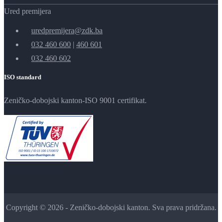
Ured premijera
uredpremijera@zdk.ba
032 460 600
|
460 601
032 460 602
ISO standard
Zeničko-dobojski kanton-ISO 9001 certifikat.
Copyright © 2026 - Zeničko-dobojski kanton. Sva prava pridržana.