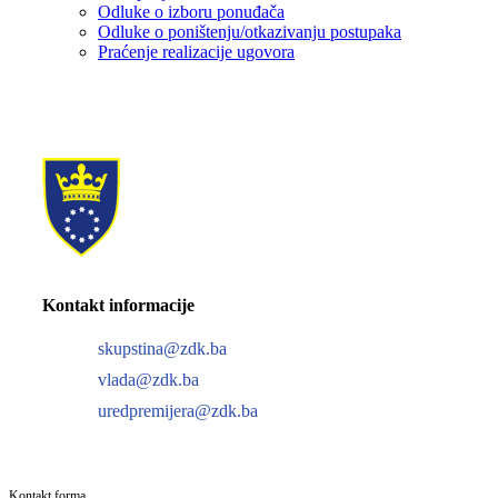
Odluke o izboru ponuđača
Odluke o poništenju/otkazivanju postupaka
Praćenje realizacije ugovora
Kontakt informacije
skupstina@zdk.ba
vlada@zdk.ba
uredpremijera@zdk.ba
Kontakt forma