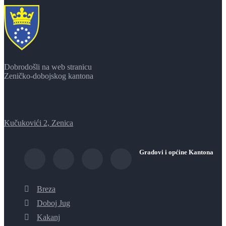
Dobrodošli na web stranicu
Zeničko-dobojskog kantona
Kučukovići 2, Zenica
Gradovi i općine Kantona
Breza
Doboj Jug
Kakanj