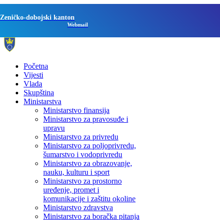
Zeničko-dobojski kanton
Webmail
Početna
Vijesti
Vlada
Skupština
Ministarstva
Ministarstvo finansija
Ministarstvo za pravosuđe i
upravu
Ministarstvo za privredu
Ministarstvo za poljoprivredu,
šumarstvo i vodoprivredu
Ministarstvo za obrazovanje,
nauku, kulturu i sport
Ministarstvo za prostorno
uređenje, promet i
komunikacije i zaštitu okoline
Ministarstvo zdravstva
Ministarstvo za boračka pitanja