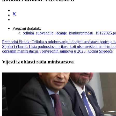
Preuzmi dodatak:
odluka_subvencije_jacanje_konkurentnosti_19122025.p
Prethodni članak: Odluka o odobravanju i dodjeli sredstava poticaja
Sljedeći članak: Lista podnosioca prijava koji nisu uvršteni na listu p
održanih manifestacija i privrednih sajmova u 2025. godini
Sljedeće
Vijesti iz oblasti rada ministarstva