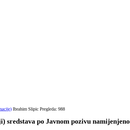
macije)
Ibrahim Slipic
Pregleda: 988
iji) sredstava po Javnom pozivu namijenjen