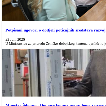
Potpisani ugovori o dodjeli poticajnih sredstava raz
22 Juni 2026
U Ministarstvu za privredu Zeničko-dobojskog kantona upriličeno je
Ministar Šibonjić: Domaće kompanije su temelj razvo