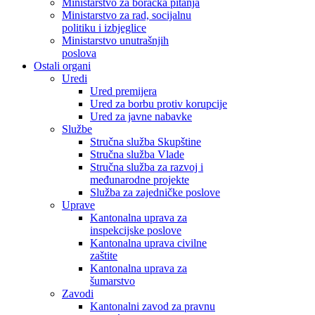
Ministarstvo za boračka pitanja
Ministarstvo za rad, socijalnu
politiku i izbjeglice
Ministarstvo unutrašnjih
poslova
Ostali organi
Uredi
Ured premijera
Ured za borbu protiv korupcije
Ured za javne nabavke
Službe
Stručna služba Skupštine
Stručna služba Vlade
Stručna služba za razvoj i
međunarodne projekte
Služba za zajedničke poslove
Uprave
Kantonalna uprava za
inspekcijske poslove
Kantonalna uprava civilne
zaštite
Kantonalna uprava za
šumarstvo
Zavodi
Kantonalni zavod za pravnu