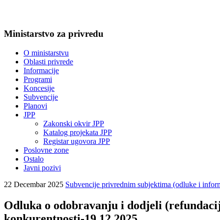
Ministarstvo za privredu
O ministarstvu
Oblasti privrede
Informacije
Programi
Koncesije
Subvencije
Planovi
JPP
Zakonski okvir JPP
Katalog projekata JPP
Registar ugovora JPP
Poslovne zone
Ostalo
Javni pozivi
22 Decembar 2025
Subvencije privrednim subjektima (odluke i infor
Odluka o odobravanju i dodjeli (refundac
konkurentnosti-19.12.2025.