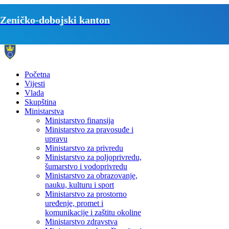
Zeničko-dobojski kanton
Početna
Vijesti
Vlada
Skupština
Ministarstva
Ministarstvo finansija
Ministarstvo za pravosuđe i
upravu
Ministarstvo za privredu
Ministarstvo za poljoprivredu,
šumarstvo i vodoprivredu
Ministarstvo za obrazovanje,
nauku, kulturu i sport
Ministarstvo za prostorno
uređenje, promet i
komunikacije i zaštitu okoline
Ministarstvo zdravstva