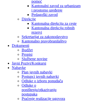
pomoć
Kantonalni zavod za urbanizam
i prostorno uređenje
Pedagoški zavod
Direkcije
Kantonalna direkcija za ceste
Kantonalna direkcija robnih
rezervi
Sekretarijat za zakonodavstvo
Kantonalno pravobranilaštvo
Dokumenti
Budžet
Propisi
Službene novine
Javni Pozivi/Konkursi
Nabavke
Plan javnih nabavki
Postupci javnih nabavki
Odluke o izboru ponuđača
Odluke o
poništenju/otkazivanju
postupaka
Praćenje realizacije ugovora