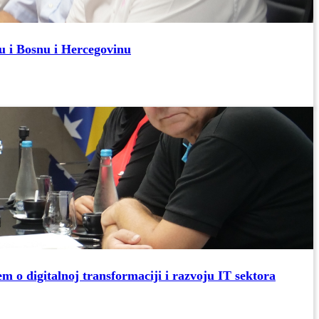
u i Bosnu i Hercegovinu
m o digitalnoj transformaciji i razvoju IT sektora