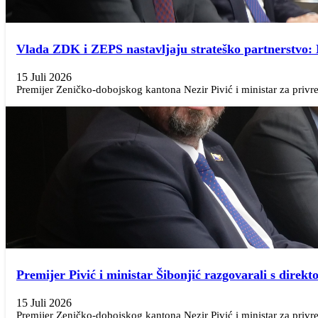
Vlada ZDK i ZEPS nastavljaju strateško partnerstvo: 
15 Juli 2026
Premijer Zeničko-dobojskog kantona Nezir Pivić i ministar za privre
Premijer Pivić i ministar Šibonjić razgovarali s dire
15 Juli 2026
Premijer Zeničko-dobojskog kantona Nezir Pivić i ministar za privre