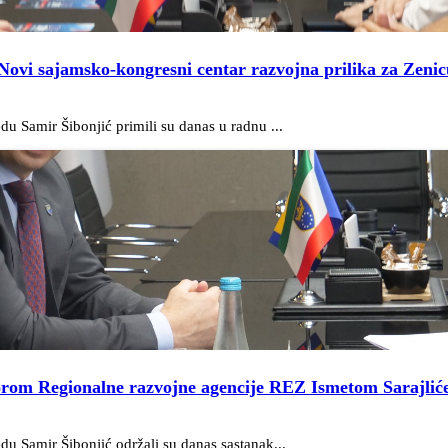
Novi sajamsko-kongresni centar razvojna prilika za Zenic
du Samir Šibonjić primili su danas u radnu ...
ktorom Regionalne razvojne agencije REZ Ismetom Sarajliće
du Samir Šibonjić održali su danas sastanak...