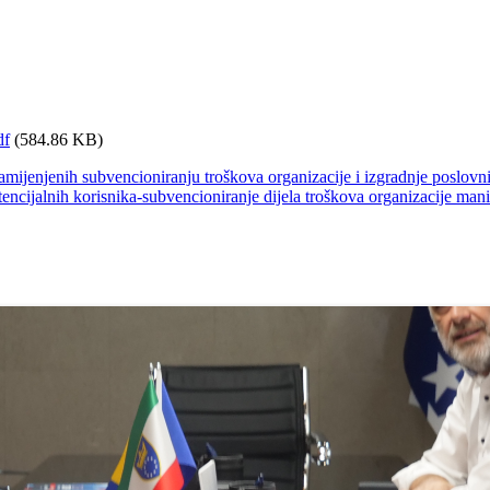
df
(584.86 KB)
 namijenjenih subvencioniranju troškova organizacije i izgradnje posl
otencijalnih korisnika-subvencioniranje dijela troškova organizacije mani