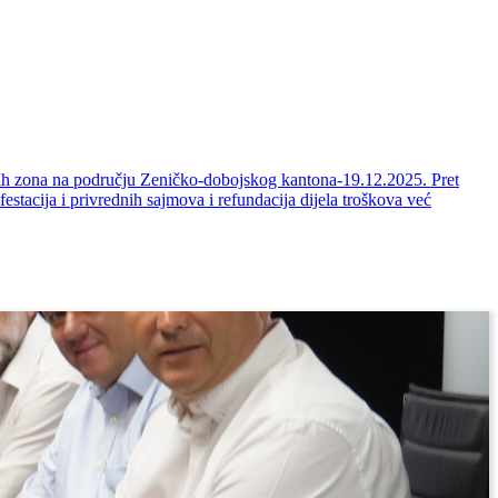
ovnih zona na području Zeničko-dobojskog kantona-19.12.2025.
Pret
festacija i privrednih sajmova i refundacija dijela troškova već