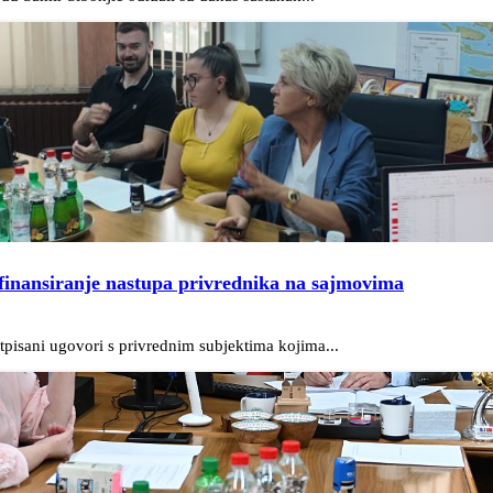
finansiranje nastupa privrednika na sajmovima
pisani ugovori s privrednim subjektima kojima...