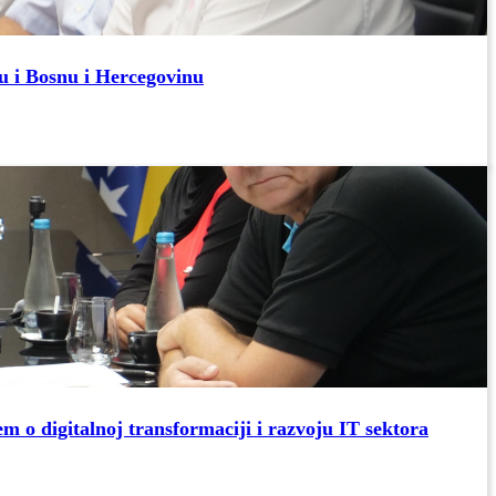
u i Bosnu i Hercegovinu
m o digitalnoj transformaciji i razvoju IT sektora