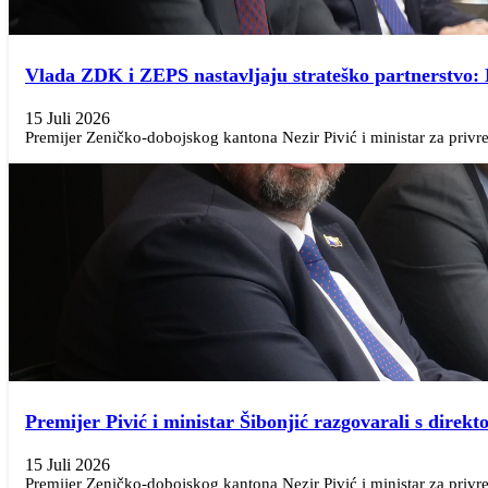
Vlada ZDK i ZEPS nastavljaju strateško partnerstvo: 
15 Juli 2026
Premijer Zeničko-dobojskog kantona Nezir Pivić i ministar za privre
Premijer Pivić i ministar Šibonjić razgovarali s dire
15 Juli 2026
Premijer Zeničko-dobojskog kantona Nezir Pivić i ministar za privre