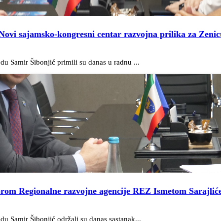
Novi sajamsko-kongresni centar razvojna prilika za Zenic
du Samir Šibonjić primili su danas u radnu ...
ktorom Regionalne razvojne agencije REZ Ismetom Sarajliće
du Samir Šibonjić održali su danas sastanak...