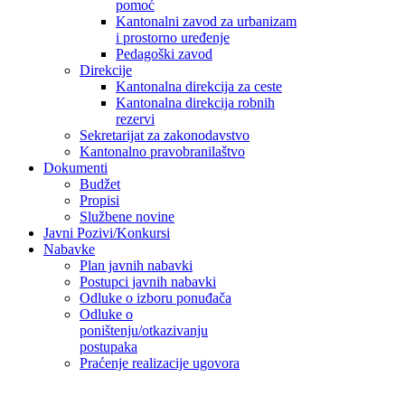
pomoć
Kantonalni zavod za urbanizam
i prostorno uređenje
Pedagoški zavod
Direkcije
Kantonalna direkcija za ceste
Kantonalna direkcija robnih
rezervi
Sekretarijat za zakonodavstvo
Kantonalno pravobranilaštvo
Dokumenti
Budžet
Propisi
Službene novine
Javni Pozivi/Konkursi
Nabavke
Plan javnih nabavki
Postupci javnih nabavki
Odluke o izboru ponuđača
Odluke o
poništenju/otkazivanju
postupaka
Praćenje realizacije ugovora