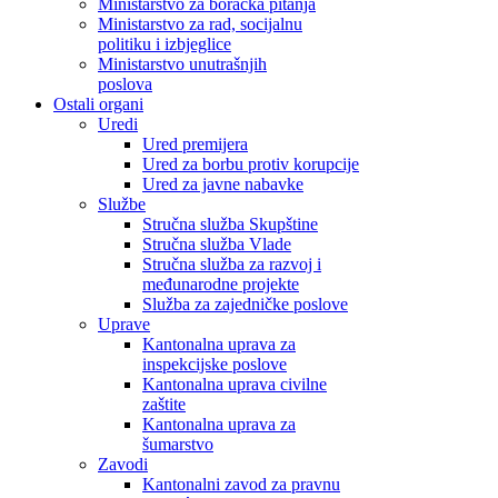
Ministarstvo za boračka pitanja
Ministarstvo za rad, socijalnu
politiku i izbjeglice
Ministarstvo unutrašnjih
poslova
Ostali organi
Uredi
Ured premijera
Ured za borbu protiv korupcije
Ured za javne nabavke
Službe
Stručna služba Skupštine
Stručna služba Vlade
Stručna služba za razvoj i
međunarodne projekte
Služba za zajedničke poslove
Uprave
Kantonalna uprava za
inspekcijske poslove
Kantonalna uprava civilne
zaštite
Kantonalna uprava za
šumarstvo
Zavodi
Kantonalni zavod za pravnu