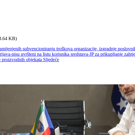
3.64 KB)
amijenjenih subvencioniranju troškova organizacije, izgradnje poslovnih
ijava-nisu uvršteni na listu korisnika sredstava-JP za prikupljanje zahtj
e proizvodnih objekata
Sljedeće