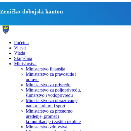
Zeničko-dobojski kanton
Početna
Vijesti
Vlada
Skupština
Ministarstva
Ministarstvo finansija
Ministarstvo za pravosuđe i
upravu
Ministarstvo za privredu
Ministarstvo za poljoprivredu,
šumarstvo i vodoprivredu
Ministarstvo za obrazovanje,
nauku, kulturu i sport
Ministarstvo za prostorno
uređenje, promet i
komunikacije i zaštitu okoline
Ministarstvo zdravstva