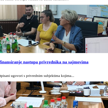
finansiranje nastupa privrednika na sajmovima
pisani ugovori s privrednim subjektima kojima...