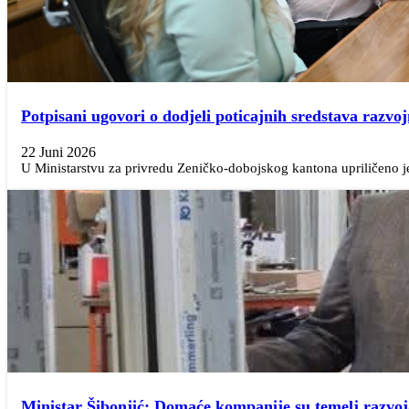
Potpisani ugovori o dodjeli poticajnih sredstava raz
22 Juni 2026
U Ministarstvu za privredu Zeničko-dobojskog kantona upriličeno je
Ministar Šibonjić: Domaće kompanije su temelj razvo