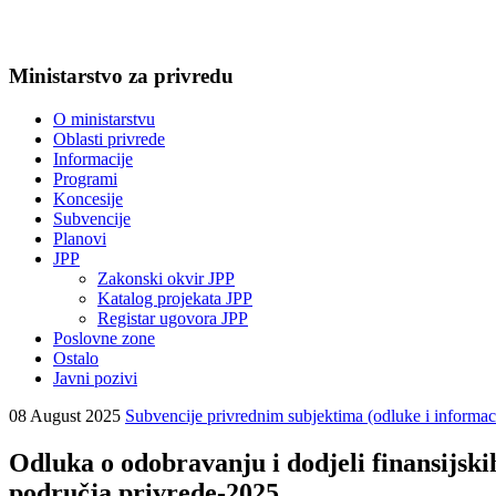
Ministarstvo za privredu
O ministarstvu
Oblasti privrede
Informacije
Programi
Koncesije
Subvencije
Planovi
JPP
Zakonski okvir JPP
Katalog projekata JPP
Registar ugovora JPP
Poslovne zone
Ostalo
Javni pozivi
08 August 2025
Subvencije privrednim subjektima (odluke i informac
Odluka o odobravanju i dodjeli finansijs
područja privrede-2025