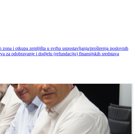
 zona i otkupa zemljišta u svrhu uspostavljanja/proširenja poslovnih
eva za odobravanje i dodjelu (refundaciju) finansijskih sredstava