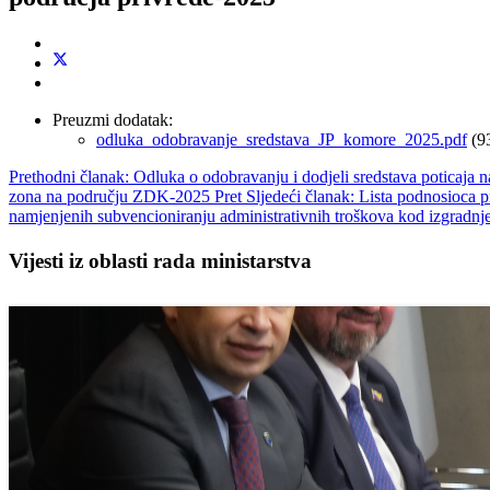
Preuzmi dodatak:
odluka_odobravanje_sredstava_JP_komore_2025.pdf
(9
Prethodni članak: Odluka o odobravanju i dodjeli sredstava poticaja n
zona na području ZDK-2025
Pret
Sljedeći članak: Lista podnosioca pr
namjenjenih subvencioniranju administrativnih troškova kod izgradnj
Vijesti iz oblasti rada ministarstva