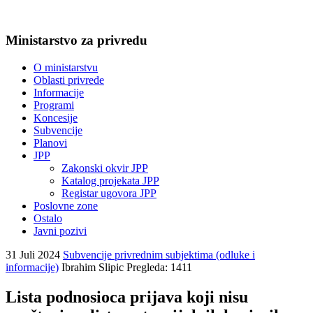
Ministarstvo za privredu
O ministarstvu
Oblasti privrede
Informacije
Programi
Koncesije
Subvencije
Planovi
JPP
Zakonski okvir JPP
Katalog projekata JPP
Registar ugovora JPP
Poslovne zone
Ostalo
Javni pozivi
31 Juli 2024
Subvencije privrednim subjektima (odluke i
informacije)
Ibrahim Slipic
Pregleda: 1411
Lista podnosioca prijava koji nisu