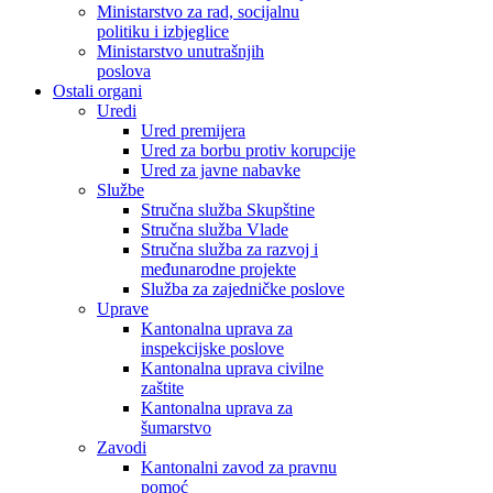
Ministarstvo za rad, socijalnu
politiku i izbjeglice
Ministarstvo unutrašnjih
poslova
Ostali organi
Uredi
Ured premijera
Ured za borbu protiv korupcije
Ured za javne nabavke
Službe
Stručna služba Skupštine
Stručna služba Vlade
Stručna služba za razvoj i
međunarodne projekte
Služba za zajedničke poslove
Uprave
Kantonalna uprava za
inspekcijske poslove
Kantonalna uprava civilne
zaštite
Kantonalna uprava za
šumarstvo
Zavodi
Kantonalni zavod za pravnu
pomoć