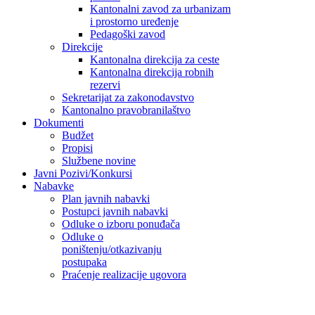
Kantonalni zavod za urbanizam
i prostorno uređenje
Pedagoški zavod
Direkcije
Kantonalna direkcija za ceste
Kantonalna direkcija robnih
rezervi
Sekretarijat za zakonodavstvo
Kantonalno pravobranilaštvo
Dokumenti
Budžet
Propisi
Službene novine
Javni Pozivi/Konkursi
Nabavke
Plan javnih nabavki
Postupci javnih nabavki
Odluke o izboru ponuđača
Odluke o
poništenju/otkazivanju
postupaka
Praćenje realizacije ugovora