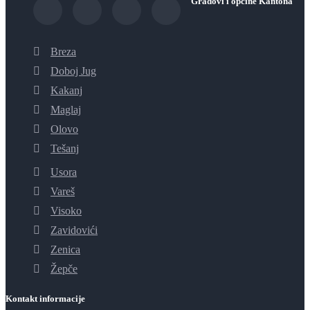
Gradovi i općine Kantona
Breza
Doboj Jug
Kakanj
Maglaj
Olovo
Tešanj
Usora
Vareš
Visoko
Zavidovići
Zenica
Žepče
Kontakt informacije