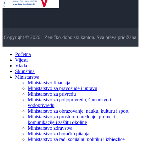
Copyright © 2026 - Zeničko-dobojski kanton. Sva prava pridržana.
Početna
Vijesti
Vlada
Skupština
Ministarstva
Ministarstvo finansija
Ministarstvo za pravosuđe i upravu
Ministarstvo za privredu
Ministarstvo za poljoprivredu, šumarstvo i
vodoprivredu
Ministarstvo za obrazovanje, nauku, kulturu i sport
Ministarstvo za prostorno uređenje, promet i
komunikacije i zaštitu okoline
Ministarstvo zdravstva
Ministarstvo za boračka pitanja
Ministarstvo za rad, socijalnu politiku i izbjeglice