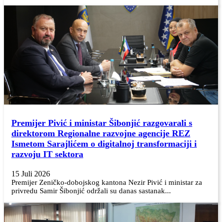
Premijer Pivić i ministar Šibonjić razgovarali s
direktorom Regionalne razvojne agencije REZ
Ismetom Sarajlićem o digitalnoj transformaciji i
razvoju IT sektora
15 Juli 2026
Premijer Zeničko-dobojskog kantona Nezir Pivić i ministar za
privredu Samir Šibonjić održali su danas sastanak...