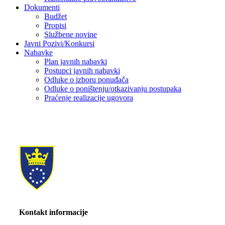
Dokumenti
Budžet
Propisi
Službene novine
Javni Pozivi/Konkursi
Nabavke
Plan javnih nabavki
Postupci javnih nabavki
Odluke o izboru ponuđača
Odluke o poništenju/otkazivanju postupaka
Praćenje realizacije ugovora
Kontakt informacije