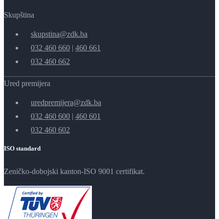
Skupština
skupstina@zdk.ba
032 460 660
|
460 661
032 460 662
Ured premijera
uredpremijera@zdk.ba
032 460 600
|
460 601
032 460 602
ISO standard
Zeničko-dobojski kanton-ISO 9001 certifikat.