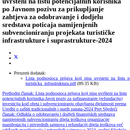
uvršteni na listu potencijalnih korisnika
po Javnom pozivu za prikupljanje
zahtjeva za odobravanje i dodjelu
sredstava poticaja namijenjenih
subvencioniranju projekata turističke
infrastrukture i suprastrukture-2024
Preuzmi dodatak:
Lista_podnosioca_prijava_koji_nisu_uvrsteni_na_listu_po
turisticka_infrastruktura.pdf
(89.35 KB)
Prethodni članak: Lista podnosioca prijava koji nisu uvršteni na listu
potencijalnih korisnika-Javni poziv za sufinansiranje (refundaciju)
investicija kod obrta i subvencioniranju obavljanja djelatnosti prema
Uredbi o zaštiti tradicionalnih i starih zanata-2024
Pret
Sljedeći
članak: Odlukla o odobravanju i dodjeli finansijskih sredstava
namijenjenih subvencioniranju dijela troškova organizacije
manifestacija i privrednih sajmova i refundaciji dijela troškova već
održanih manifestacija i privrednih sajmova u 2024. godini
Sljedeće