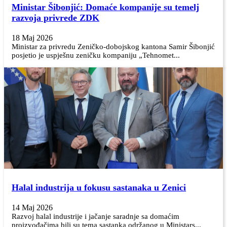
Ministar Šibonjić: Domaće kompanije su temelj
razvoja privrede ZDK
18 Maj 2026
Ministar za privredu Zeničko-dobojskog kantona Samir Šibonjić
posjetio je uspješnu zeničku kompaniju „Tehnomet...
Halal industrija u fokusu sastanaka u Zenici
14 Maj 2026
Razvoj halal industrije i jačanje saradnje sa domaćim
proizvođačima bili su tema sastanka održanog u Ministars...