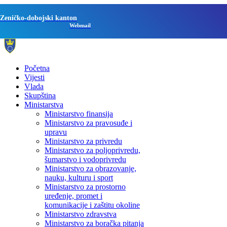
Zeničko-dobojski kanton
Webmail
Početna
Vijesti
Vlada
Skupština
Ministarstva
Ministarstvo finansija
Ministarstvo za pravosuđe i
upravu
Ministarstvo za privredu
Ministarstvo za poljoprivredu,
šumarstvo i vodoprivredu
Ministarstvo za obrazovanje,
nauku, kulturu i sport
Ministarstvo za prostorno
uređenje, promet i
komunikacije i zaštitu okoline
Ministarstvo zdravstva
Ministarstvo za boračka pitanja