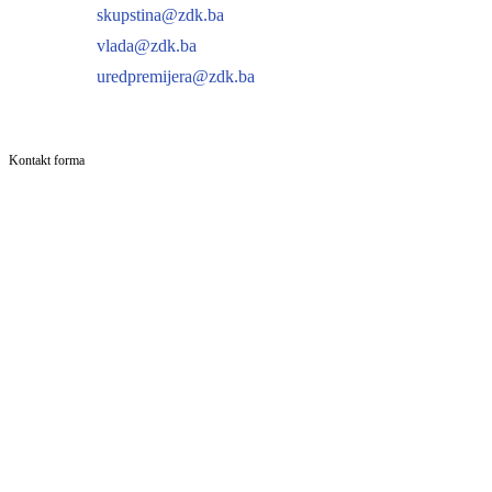
skupstina@zdk.ba
vlada@zdk.ba
uredpremijera@zdk.ba
Kontakt forma