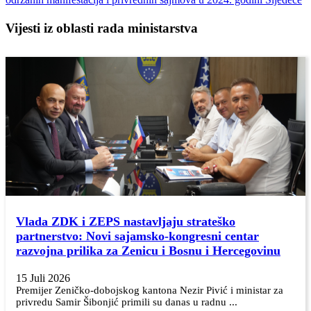
Vijesti iz oblasti rada ministarstva
Vlada ZDK i ZEPS nastavljaju strateško
partnerstvo: Novi sajamsko-kongresni centar
razvojna prilika za Zenicu i Bosnu i Hercegovinu
15 Juli 2026
Premijer Zeničko-dobojskog kantona Nezir Pivić i ministar za
privredu Samir Šibonjić primili su danas u radnu ...