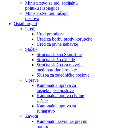
Ministarstvo za rad, socijalnu
politiku i izbjeglice
Ministarstvo unutrašnjih
poslova
Ostali organi
Uredi
Ured premijera
Ured za borbu protiv korupcije
Ured za javne nabavke
Službe
Stručna služba Skupštine
Stručna služba Vlade
Stručna služba za razvoj i
međunarodne projekte
Služba za zajedničke poslove
Uprave
Kantonalna uprava za
inspekcijske poslove
Kantonalna uprava civilne
zaštite
Kantonalna uprava za
šumarstvo
Zavodi
Kantonalni zavod za pravnu
pomoć