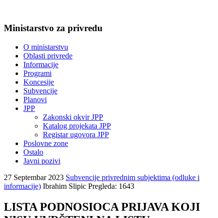
Ministarstvo za privredu
O ministarstvu
Oblasti privrede
Informacije
Programi
Koncesije
Subvencije
Planovi
JPP
Zakonski okvir JPP
Katalog projekata JPP
Registar ugovora JPP
Poslovne zone
Ostalo
Javni pozivi
27 Septembar 2023
Subvencije privrednim subjektima (odluke i
informacije)
Ibrahim Slipic
Pregleda: 1643
LISTA PODNOSIOCA PRIJAVA KOJI