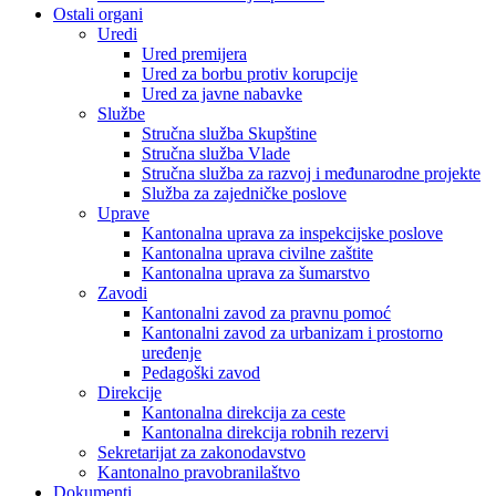
Ostali organi
Uredi
Ured premijera
Ured za borbu protiv korupcije
Ured za javne nabavke
Službe
Stručna služba Skupštine
Stručna služba Vlade
Stručna služba za razvoj i međunarodne projekte
Služba za zajedničke poslove
Uprave
Kantonalna uprava za inspekcijske poslove
Kantonalna uprava civilne zaštite
Kantonalna uprava za šumarstvo
Zavodi
Kantonalni zavod za pravnu pomoć
Kantonalni zavod za urbanizam i prostorno
uređenje
Pedagoški zavod
Direkcije
Kantonalna direkcija za ceste
Kantonalna direkcija robnih rezervi
Sekretarijat za zakonodavstvo
Kantonalno pravobranilaštvo
Dokumenti