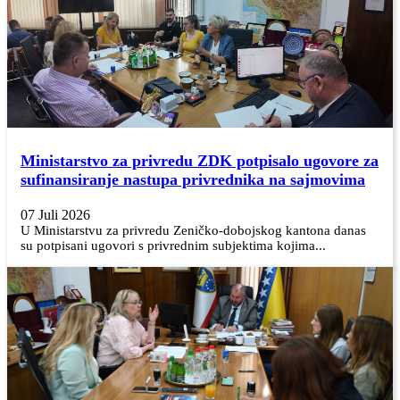
Ministarstvo za privredu ZDK potpisalo ugovore za
sufinansiranje nastupa privrednika na sajmovima
07 Juli 2026
U Ministarstvu za privredu Zeničko-dobojskog kantona danas
su potpisani ugovori s privrednim subjektima kojima...