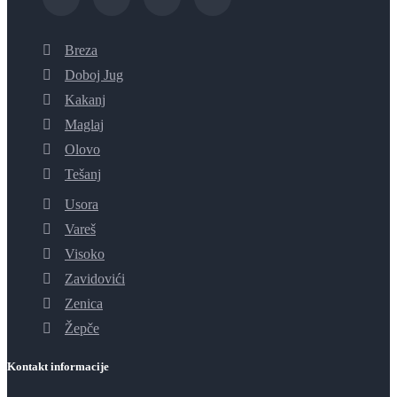
Breza
Doboj Jug
Kakanj
Maglaj
Olovo
Tešanj
Usora
Vareš
Visoko
Zavidovići
Zenica
Žepče
Kontakt informacije