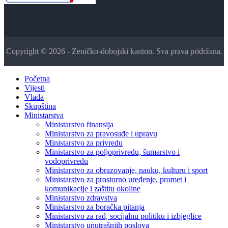
Copyright © 2026 - Zeničko-dobojski kanton. Sva prava pridržana.
Početna
Vijesti
Vlada
Skupština
Ministarstva
Ministarstvo finansija
Ministarstvo za pravosuđe i upravu
Ministarstvo za privredu
Ministarstvo za poljoprivredu, šumarstvo i
vodoprivredu
Ministarstvo za obrazovanje, nauku, kulturu i sport
Ministarstvo za prostorno uređenje, promet i
komunikacije i zaštitu okoline
Ministarstvo zdravstva
Ministarstvo za boračka pitanja
Ministarstvo za rad, socijalnu politiku i izbjeglice
Ministarstvo unutrašnjih poslova