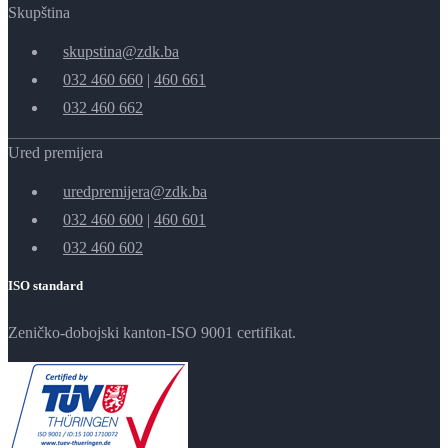
Skupština
skupstina@zdk.ba
032 460 660
|
460 661
032 460 662
Ured premijera
uredpremijera@zdk.ba
032 460 600
|
460 601
032 460 602
ISO standard
Zeničko-dobojski kanton-ISO 9001 certifikat.