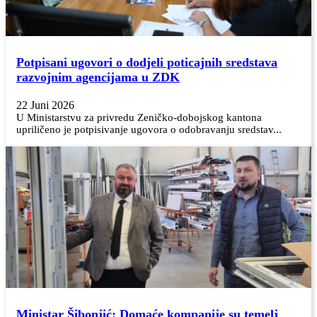
Potpisani ugovori o dodjeli poticajnih sredstava
razvojnim agencijama u ZDK
22 Juni 2026
U Ministarstvu za privredu Zeničko-dobojskog kantona
upriličeno je potpisivanje ugovora o odobravanju sredstav...
Ministar Šibonjić: Domaće kompanije su temelj