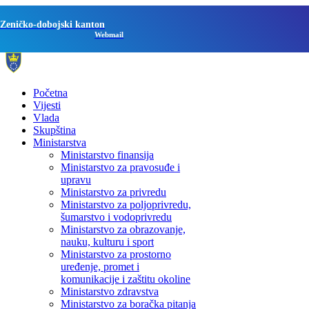
Zeničko-dobojski kanton
Webmail
Početna
Vijesti
Vlada
Skupština
Ministarstva
Ministarstvo finansija
Ministarstvo za pravosuđe i
upravu
Ministarstvo za privredu
Ministarstvo za poljoprivredu,
šumarstvo i vodoprivredu
Ministarstvo za obrazovanje,
nauku, kulturu i sport
Ministarstvo za prostorno
uređenje, promet i
komunikacije i zaštitu okoline
Ministarstvo zdravstva
Ministarstvo za boračka pitanja