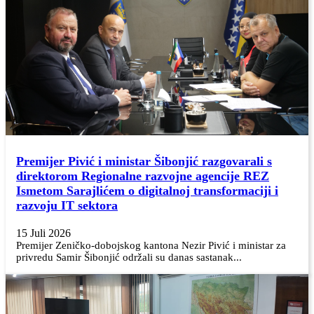
Premijer Pivić i ministar Šibonjić razgovarali s
direktorom Regionalne razvojne agencije REZ
Ismetom Sarajlićem o digitalnoj transformaciji i
razvoju IT sektora
15 Juli 2026
Premijer Zeničko-dobojskog kantona Nezir Pivić i ministar za
privredu Samir Šibonjić održali su danas sastanak...