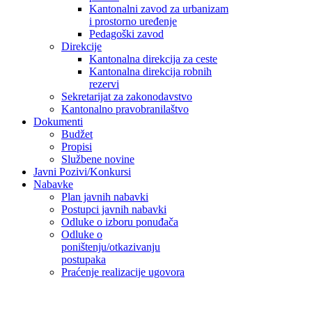
Kantonalni zavod za urbanizam
i prostorno uređenje
Pedagoški zavod
Direkcije
Kantonalna direkcija za ceste
Kantonalna direkcija robnih
rezervi
Sekretarijat za zakonodavstvo
Kantonalno pravobranilaštvo
Dokumenti
Budžet
Propisi
Službene novine
Javni Pozivi/Konkursi
Nabavke
Plan javnih nabavki
Postupci javnih nabavki
Odluke o izboru ponuđača
Odluke o
poništenju/otkazivanju
postupaka
Praćenje realizacije ugovora