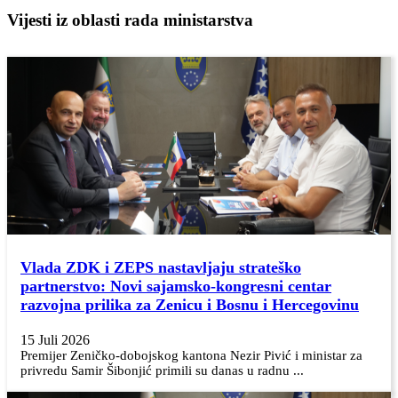
Vijesti iz oblasti rada ministarstva
Vlada ZDK i ZEPS nastavljaju strateško
partnerstvo: Novi sajamsko-kongresni centar
razvojna prilika za Zenicu i Bosnu i Hercegovinu
15 Juli 2026
Premijer Zeničko-dobojskog kantona Nezir Pivić i ministar za
privredu Samir Šibonjić primili su danas u radnu ...