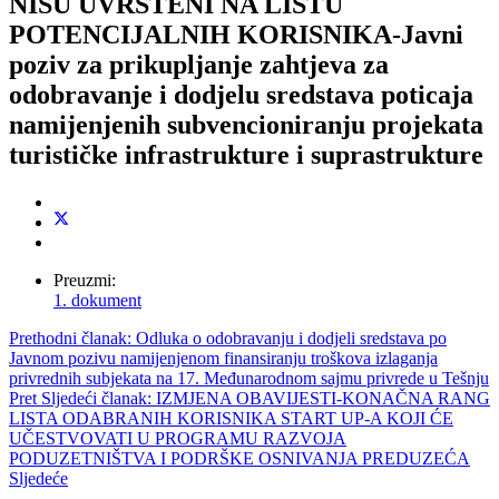
NISU UVRŠTENI NA LISTU
POTENCIJALNIH KORISNIKA-Javni
poziv za prikupljanje zahtjeva za
odobravanje i dodjelu sredstava poticaja
namijenjenih subvencioniranju projekata
turističke infrastrukture i suprastrukture
Preuzmi:
1. dokument
Prethodni članak: Odluka o odobravanju i dodjeli sredstava po
Javnom pozivu namijenjenom finansiranju troškova izlaganja
privrednih subjekata na 17. Međunarodnom sajmu privrede u Tešnju
Pret
Sljedeći članak: IZMJENA OBAVIJESTI-KONAČNA RANG
LISTA ODABRANIH KORISNIKA START UP-A KOJI ĆE
UČESTVOVATI U PROGRAMU RAZVOJA
PODUZETNIŠTVA I PODRŠKE OSNIVANJA PREDUZEĆA
Sljedeće