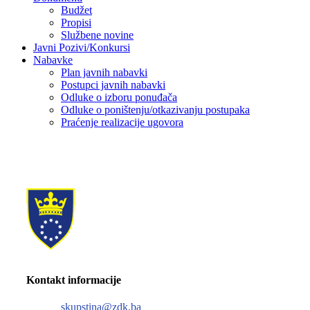
Budžet
Propisi
Službene novine
Javni Pozivi/Konkursi
Nabavke
Plan javnih nabavki
Postupci javnih nabavki
Odluke o izboru ponuđača
Odluke o poništenju/otkazivanju postupaka
Praćenje realizacije ugovora
Kontakt informacije
skupstina@zdk.ba