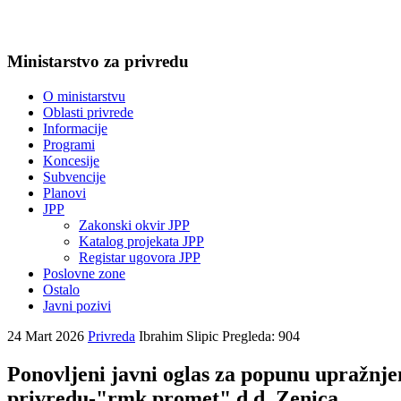
Ministarstvo za privredu
O ministarstvu
Oblasti privrede
Informacije
Programi
Koncesije
Subvencije
Planovi
JPP
Zakonski okvir JPP
Katalog projekata JPP
Registar ugovora JPP
Poslovne zone
Ostalo
Javni pozivi
24 Mart 2026
Privreda
Ibrahim Slipic
Pregleda: 904
Ponovljeni javni oglas za popunu upražnje
privredu-"rmk promet" d.d. Zenica