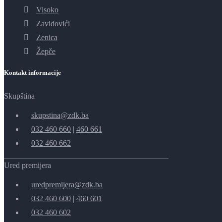
Visoko
Zavidovići
Zenica
Žepče
Kontakt informacije
Skupština
skupstina@zdk.ba
032 460 660
|
460 661
032 460 662
Ured premijera
uredpremijera@zdk.ba
032 460 600
|
460 601
032 460 602