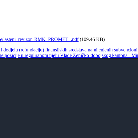
A_ovlasteni_revizor_RMK_PROMET_.pdf
(109.46 KB)
 i dodjelu (refundaciju) finansijskih sredstava namijenjenih subvencion
ne pozicije u reguliranom tijelu Vlade Zeničko-dobojskog kantona - Mi