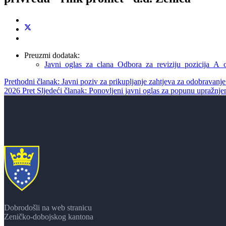
Preuzmi dodatak:
Javni_oglas_za_clana_Odbora_za_reviziju_pozicija_
Prethodni članak: Javni poziv za prikupljanje zahtjeva za odobravanje
2026
Pret
Sljedeći članak: Ponovljeni javni oglas za popunu upražnje
Dobrodošli na web stranicu
Zeničko-dobojskog kantona