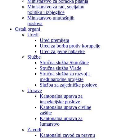
Ministarstvo za boračka pitanja
Ministarstvo za rad, socijalnu
politiku i izbjeglice
Ministarstvo unutrašnjih
poslova
Ostali organi
Uredi
Ured premijera
Ured za borbu protiv korupcije
Ured za javne nabavke
Službe
Stručna služba Skupštine
Stručna služba Vlade
Stručna služba za razvoj i
međunarodne projekte
Služba za zajedničke poslove
Uprave
Kantonalna uprava za
inspekcijske poslove
Kantonalna uprava civilne
zaštite
Kantonalna uprava za
šumarstvo
Zavodi
Kantonalni zavod za pravnu