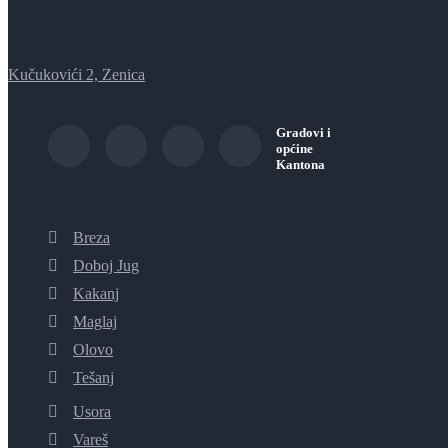
Kučukovići 2, Zenica
Gradovi i
općine
Kantona
Breza
Doboj Jug
Kakanj
Maglaj
Olovo
Tešanj
Usora
Vareš