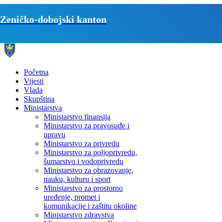
Zeničko-dobojski kanton
Početna
Vijesti
Vlada
Skupština
Ministarstva
Ministarstvo finansija
Ministarstvo za pravosuđe i
upravu
Ministarstvo za privredu
Ministarstvo za poljoprivredu,
šumarstvo i vodoprivredu
Ministarstvo za obrazovanje,
nauku, kulturu i sport
Ministarstvo za prostorno
uređenje, promet i
komunikacije i zaštitu okoline
Ministarstvo zdravstva