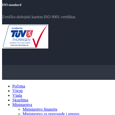
ISO standard
Zeničko-dobojski kanton-ISO 9001 certifikat.
Početna
Vijesti
Vlada
Skupština
Ministarstva
Ministarstvo finansija
Ministarstvo za pravosuđe i upravu