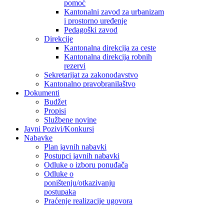
pomoć
Kantonalni zavod za urbanizam
i prostorno uređenje
Pedagoški zavod
Direkcije
Kantonalna direkcija za ceste
Kantonalna direkcija robnih
rezervi
Sekretarijat za zakonodavstvo
Kantonalno pravobranilaštvo
Dokumenti
Budžet
Propisi
Službene novine
Javni Pozivi/Konkursi
Nabavke
Plan javnih nabavki
Postupci javnih nabavki
Odluke o izboru ponuđača
Odluke o
poništenju/otkazivanju
postupaka
Praćenje realizacije ugovora