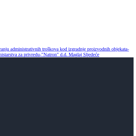
iranju administrativnih troškova kod izgradnje proizvodnih objekata-
nistarstva za privredu-"Natron" d.d. Maglaj
Sljedeće