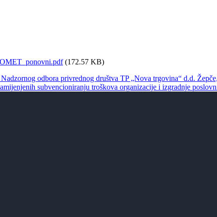
ROMET_ponovni.pdf
(172.57 KB)
va Nadzornog odbora privrednog društva TP „Nova trgovina“ d.d. Žepče,
a namijenjenih subvencioniranju troškova organizacije i izgradnje pos