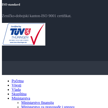
ISO standard
Zeničko-dobojski kanton-ISO 9001 certifikat.
Početna
Vijesti
Vlada
Skupština
Ministarstva
Ministarstvo finansija
Ministarstvo za pravosuđe i upravu