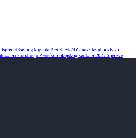
 ispred državnog kapitala
Pret
Sljedeći članak: Javni poziv za
lovnih zona na području Zeničko-dobojskog kantona-2025
Sljedeće