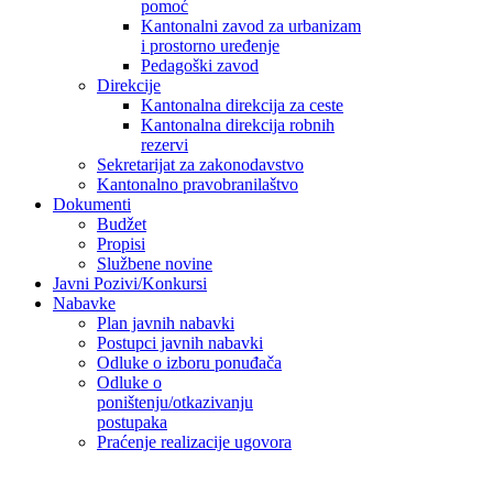
pomoć
Kantonalni zavod za urbanizam
i prostorno uređenje
Pedagoški zavod
Direkcije
Kantonalna direkcija za ceste
Kantonalna direkcija robnih
rezervi
Sekretarijat za zakonodavstvo
Kantonalno pravobranilaštvo
Dokumenti
Budžet
Propisi
Službene novine
Javni Pozivi/Konkursi
Nabavke
Plan javnih nabavki
Postupci javnih nabavki
Odluke o izboru ponuđača
Odluke o
poništenju/otkazivanju
postupaka
Praćenje realizacije ugovora