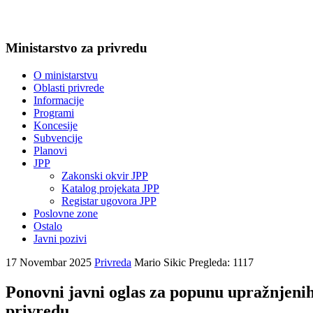
Ministarstvo za privredu
O ministarstvu
Oblasti privrede
Informacije
Programi
Koncesije
Subvencije
Planovi
JPP
Zakonski okvir JPP
Katalog projekata JPP
Registar ugovora JPP
Poslovne zone
Ostalo
Javni pozivi
17 Novembar 2025
Privreda
Mario Sikic
Pregleda: 1117
Ponovni javni oglas za popunu upražnjenih
privredu