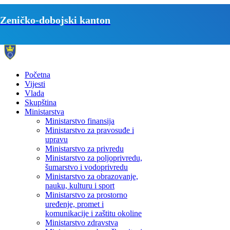
Zeničko-dobojski kanton
Početna
Vijesti
Vlada
Skupština
Ministarstva
Ministarstvo finansija
Ministarstvo za pravosuđe i
upravu
Ministarstvo za privredu
Ministarstvo za poljoprivredu,
šumarstvo i vodoprivredu
Ministarstvo za obrazovanje,
nauku, kulturu i sport
Ministarstvo za prostorno
uređenje, promet i
komunikacije i zaštitu okoline
Ministarstvo zdravstva