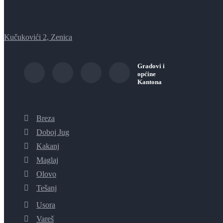
Kučukovići 2, Zenica
Gradovi i
općine
Kantona
Breza
Doboj Jug
Kakanj
Maglaj
Olovo
Tešanj
Usora
Vareš