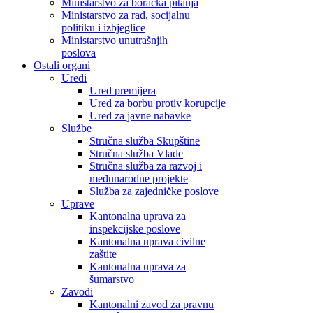
Ministarstvo za boračka pitanja
Ministarstvo za rad, socijalnu
politiku i izbjeglice
Ministarstvo unutrašnjih
poslova
Ostali organi
Uredi
Ured premijera
Ured za borbu protiv korupcije
Ured za javne nabavke
Službe
Stručna služba Skupštine
Stručna služba Vlade
Stručna služba za razvoj i
međunarodne projekte
Služba za zajedničke poslove
Uprave
Kantonalna uprava za
inspekcijske poslove
Kantonalna uprava civilne
zaštite
Kantonalna uprava za
šumarstvo
Zavodi
Kantonalni zavod za pravnu