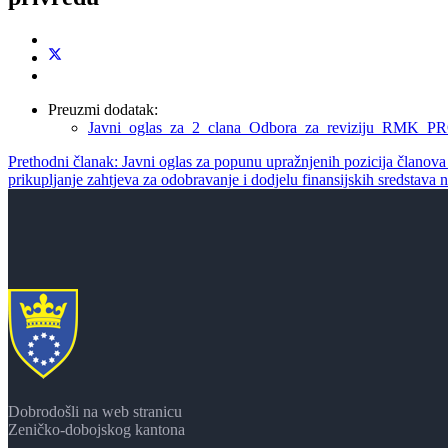
Preuzmi dodatak:
Javni_oglas_za_2_clana_Odbora_za_reviziju_RMK_P
Prethodni članak: Javni oglas za popunu upražnjenih pozicija člano
prikupljanje zahtjeva za odobravanje i dodjelu finansijskih sredstav
Dobrodošli na web stranicu
Zeničko-dobojskog kantona