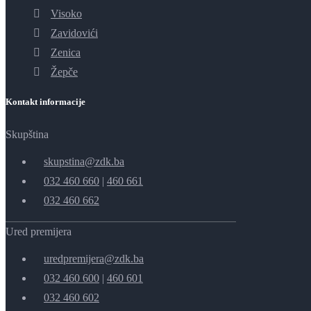
Visoko
Zavidovići
Zenica
Žepče
Kontakt informacije
Skupština
skupstina@zdk.ba
032 460 660
|
460 661
032 460 662
Ured premijera
uredpremijera@zdk.ba
032 460 600
|
460 601
032 460 602