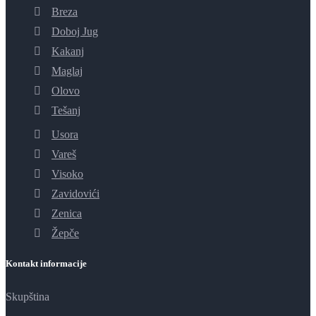
Breza
Doboj Jug
Kakanj
Maglaj
Olovo
Tešanj
Usora
Vareš
Visoko
Zavidovići
Zenica
Žepče
Kontakt informacije
Skupština