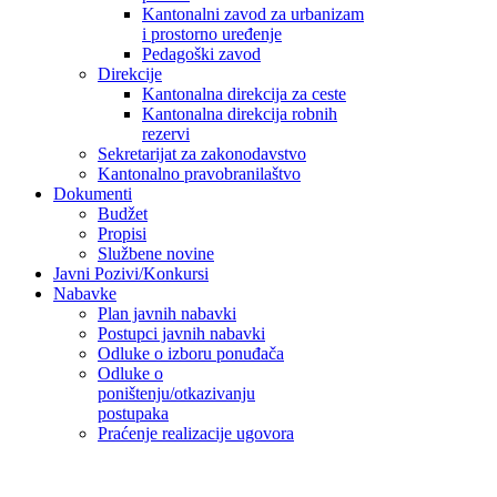
Kantonalni zavod za urbanizam
i prostorno uređenje
Pedagoški zavod
Direkcije
Kantonalna direkcija za ceste
Kantonalna direkcija robnih
rezervi
Sekretarijat za zakonodavstvo
Kantonalno pravobranilaštvo
Dokumenti
Budžet
Propisi
Službene novine
Javni Pozivi/Konkursi
Nabavke
Plan javnih nabavki
Postupci javnih nabavki
Odluke o izboru ponuđača
Odluke o
poništenju/otkazivanju
postupaka
Praćenje realizacije ugovora