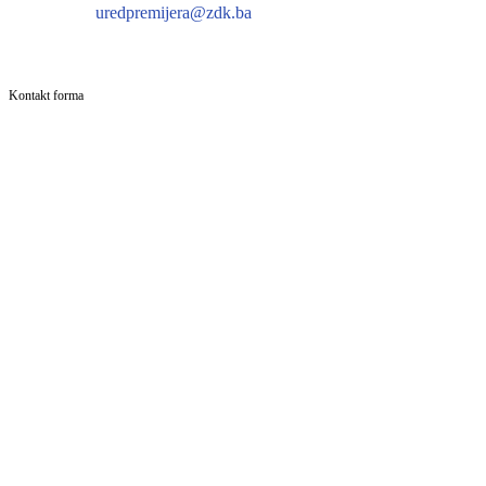
uredpremijera@zdk.ba
Kontakt forma