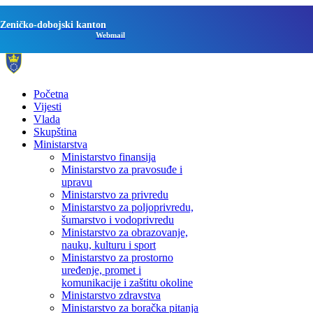
Zeničko-dobojski kanton
Webmail
Početna
Vijesti
Vlada
Skupština
Ministarstva
Ministarstvo finansija
Ministarstvo za pravosuđe i
upravu
Ministarstvo za privredu
Ministarstvo za poljoprivredu,
šumarstvo i vodoprivredu
Ministarstvo za obrazovanje,
nauku, kulturu i sport
Ministarstvo za prostorno
uređenje, promet i
komunikacije i zaštitu okoline
Ministarstvo zdravstva
Ministarstvo za boračka pitanja