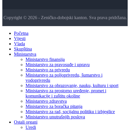
Copyright © 2026 - Zeničko-dobojski kanton. Sva prava pridržana.
Početna
Vijesti
Vlada
Skupština
Ministarstva
Ministarstvo finansija
Ministarstvo za pravosuđe i upravu
Ministarstvo za privredu
Ministarstvo za poljoprivredu, šumarstvo i
vodoprivredu
Ministarstvo za obrazovanje, nauku, kulturu i sport
Ministarstvo za prostorno uređenje, promet i
komunikacije i zaštitu okoline
Ministarstvo zdravstva
Ministarstvo za boračka pitanja
Ministarstvo za rad, socijalnu politiku i izbjeglice
Ministarstvo unutrašnjih poslova
Ostali organi
Uredi