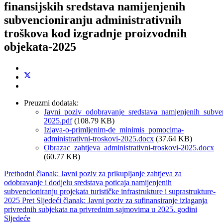
finansijskih sredstava namijenjenih
subvencioniranju administrativnih
troškova kod izgradnje proizvodnih
objekata-2025
Preuzmi dodatak:
Javni_poziv_odobravanje_sredstava_namjenjenih_subven
2025.pdf
(108.79 KB)
Izjava-o-primljenim-de_minimis_pomocima-
administrativni-troskovi-2025.docx
(37.64 KB)
Obrazac_zahtjeva_administrativni-troskovi-2025.docx
(60.77 KB)
Prethodni članak: Javni poziv za prikupljanje zahtjeva za
odobravanje i dodjelu sredstava poticaja namijenjenih
subvencioniranju projekata turističke infrastrukture i suprastrukture-
2025
Pret
Sljedeći članak: Javni poziv za sufinansiranje izlaganja
privrednih subjekata na privrednim sajmovima u 2025. godini
Sljedeće