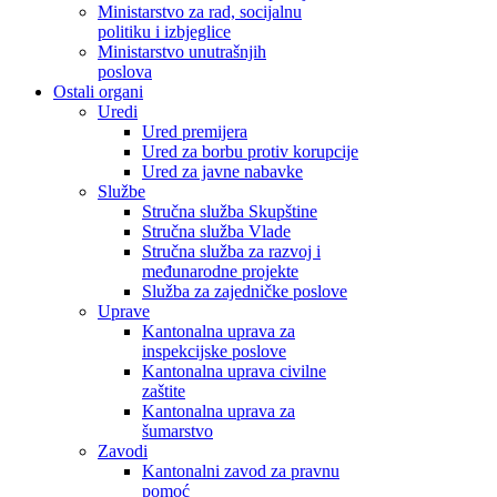
Ministarstvo za rad, socijalnu
politiku i izbjeglice
Ministarstvo unutrašnjih
poslova
Ostali organi
Uredi
Ured premijera
Ured za borbu protiv korupcije
Ured za javne nabavke
Službe
Stručna služba Skupštine
Stručna služba Vlade
Stručna služba za razvoj i
međunarodne projekte
Služba za zajedničke poslove
Uprave
Kantonalna uprava za
inspekcijske poslove
Kantonalna uprava civilne
zaštite
Kantonalna uprava za
šumarstvo
Zavodi
Kantonalni zavod za pravnu
pomoć