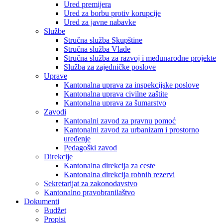
Ured premijera
Ured za borbu protiv korupcije
Ured za javne nabavke
Službe
Stručna služba Skupštine
Stručna služba Vlade
Stručna služba za razvoj i međunarodne projekte
Služba za zajedničke poslove
Uprave
Kantonalna uprava za inspekcijske poslove
Kantonalna uprava civilne zaštite
Kantonalna uprava za šumarstvo
Zavodi
Kantonalni zavod za pravnu pomoć
Kantonalni zavod za urbanizam i prostorno
uređenje
Pedagoški zavod
Direkcije
Kantonalna direkcija za ceste
Kantonalna direkcija robnih rezervi
Sekretarijat za zakonodavstvo
Kantonalno pravobranilaštvo
Dokumenti
Budžet
Propisi