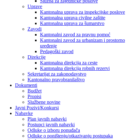
Služba za zajedničke poslove
Uprave
Kantonalna uprava za inspekcijske poslove
Kantonalna uprava civilne zaštite
Kantonalna uprava za šumarstvo
Zavodi
Kantonalni zavod za pravnu pomoć
Kantonalni zavod za urbanizam i prostorno
uređenje
Pedagoški zavod
Direkcije
Kantonalna direkcija za ceste
Kantonalna direkcija robnih rezervi
Sekretarijat za zakonodavstvo
Kantonalno pravobranilaštvo
Dokumenti
Budžet
Propisi
Službene novine
Javni Pozivi/Konkursi
Nabavke
Plan javnih nabavki
Postupci javnih nabavki
Odluke o izboru ponuđača
Odluke o poništenju/otkazivanju postupaka