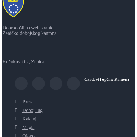
Dobrodošli na web stranicu
Zeničko-dobojskog kantona
Kučukovići 2, Zenica
Gradovi i općine Kantona
Breza
Doboj Jug
Kakanj
Maglaj
Olovo