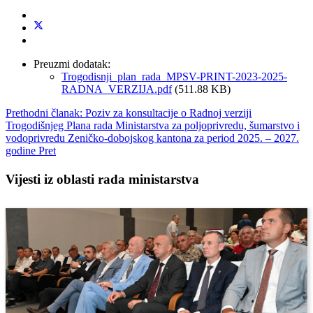
Preuzmi dodatak:
Trogodisnji_plan_rada_MPSV-PRINT-2023-2025-
RADNA_VERZIJA.pdf
(511.88 KB)
Prethodni članak: Poziv za konsultacije o Radnoj verziji
Trogodišnjeg Plana rada Ministarstva za poljoprivredu, šumarstvo i
vodoprivredu Zeničko-dobojskog kantona za period 2025. – 2027.
godine
Pret
Vijesti iz oblasti rada ministarstva