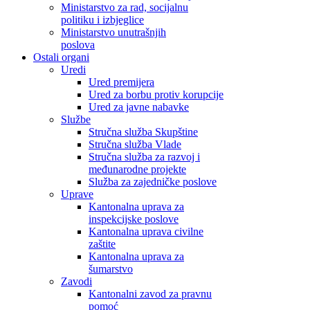
Ministarstvo za rad, socijalnu
politiku i izbjeglice
Ministarstvo unutrašnjih
poslova
Ostali organi
Uredi
Ured premijera
Ured za borbu protiv korupcije
Ured za javne nabavke
Službe
Stručna služba Skupštine
Stručna služba Vlade
Stručna služba za razvoj i
međunarodne projekte
Služba za zajedničke poslove
Uprave
Kantonalna uprava za
inspekcijske poslove
Kantonalna uprava civilne
zaštite
Kantonalna uprava za
šumarstvo
Zavodi
Kantonalni zavod za pravnu
pomoć