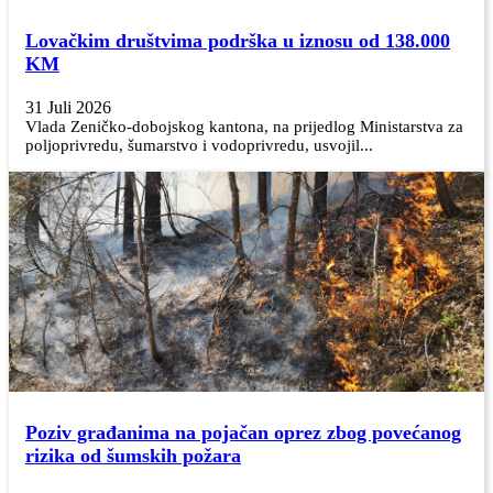
Lovačkim društvima podrška u iznosu od 138.000
KM
31 Juli 2026
Vlada Zeničko-dobojskog kantona, na prijedlog Ministarstva za
poljoprivredu, šumarstvo i vodoprivredu, usvojil...
Poziv građanima na pojačan oprez zbog povećanog
rizika od šumskih požara