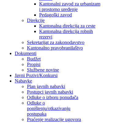
Kantonalni zavod za urbanizam
i prostorno uređenje
Pedagoški zavod
Direkcije
Kantonalna direkcija za ceste
Kantonalna direkcija robnih
rezervi
Sekretarijat za zakonodavstvo
Kantonalno pravobranilaštvo
Dokumenti
Budžet
Propisi
Službene novine
Javni Pozivi/Konkursi
Nabavke
Plan javnih nabavki
Postupci javnih nabavki
Odluke o izboru ponuđača
Odluke o
poništenju/otkazivanju
postupaka
Praćenje realizacije ugovora