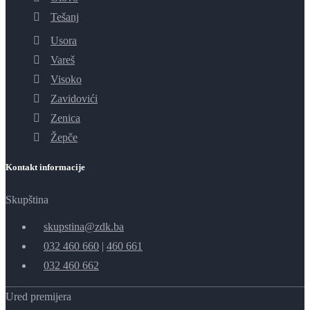
Tešanj
Usora
Vareš
Visoko
Zavidovići
Zenica
Žepče
Kontakt informacije
Skupština
skupstina@zdk.ba
032 460 660
|
460 661
032 460 662
Ured premijera