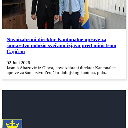
Novoizabrani direktor Kantonalne uprave za
šumarstvo položio svečanu izjavu pred ministrom
Čajićem
02 Juni 2026
Jasmin Abazović iz Olova, novoizabrani direktor Kantonalne
uprave za šumarstvo Zeničko-dobojskog kantona, polo...