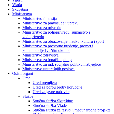
Vijesti
Vlada
Skupština
Ministarstva
Ministarstvo finansija
Ministarstvo za pravosuđe i upravu
Ministarstvo za privredu
Ministarstvo za poljoprivredu, šumarstvo i
vodoprivredu
Ministarstvo za obrazovanje, nauku, kulturu i sport
Ministarstvo za prostorno uređenje, promet i
komunikacije i zaštitu okoline
Ministarstvo zdravstva
Ministarstvo za boračka pitanja
Ministarstvo za rad, socijalnu politiku i izbjeglice
Ministarstvo unutrašnjih poslova
Ostali organi
Uredi
Ured premijera
Ured za borbu protiv korupcije
Ured za javne nabavke
Službe
Stručna služba Skupštine
Stručna služba Vlade
Stručna služba za razvoj i međunarodne projekte