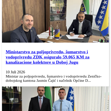
Ministarstvo za poljoprivredu, šumarstvo i
vodoprivredu ZDK osiguralo 59.065 KM za
kanalizacione kolektore u Doboj Jugu
10 Juli 2026
Ministar za poljoprivredu, šumarstvo i vodoprivredu Zeničko-
dobojskog kantona Jasmin Čajić i načelnik Općine D...