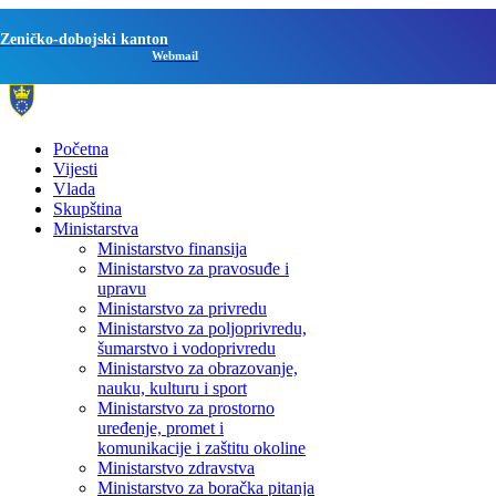
Zeničko-dobojski kanton
Webmail
Početna
Vijesti
Vlada
Skupština
Ministarstva
Ministarstvo finansija
Ministarstvo za pravosuđe i
upravu
Ministarstvo za privredu
Ministarstvo za poljoprivredu,
šumarstvo i vodoprivredu
Ministarstvo za obrazovanje,
nauku, kulturu i sport
Ministarstvo za prostorno
uređenje, promet i
komunikacije i zaštitu okoline
Ministarstvo zdravstva
Ministarstvo za boračka pitanja