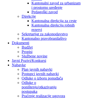
Kantonalni zavod za urbanizam
i prostorno uređenje
Pedagoški zavod
Direkcije
Kantonalna direkcija za ceste
Kantonalna direkcija robnih
rezervi
Sekretarijat za zakonodavstvo
Kantonalno pravobranilaštvo
Dokumenti
Budžet
Propisi
Službene novine
Javni Pozivi/Konkursi
Nabavke
Plan javnih nabavki
Postupci javnih nabavki
Odluke o izboru ponuđača
Odluke o
poništenju/otkazivanju
postupaka
Praćenje realizacije ugovora