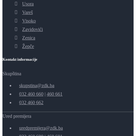
Usora
Vareš
Visoko
Zavidovići
Zenica
Žepče
Kontakt informacije
Skupština
skupstina@zdk.ba
032 460 660
|
460 661
032 460 662
Ured premijera
uredpremijera@zdk.ba