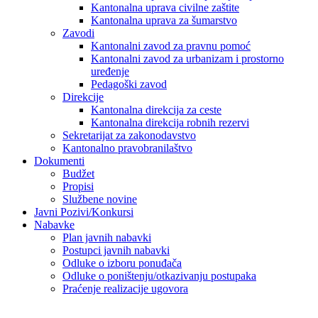
Kantonalna uprava civilne zaštite
Kantonalna uprava za šumarstvo
Zavodi
Kantonalni zavod za pravnu pomoć
Kantonalni zavod za urbanizam i prostorno
uređenje
Pedagoški zavod
Direkcije
Kantonalna direkcija za ceste
Kantonalna direkcija robnih rezervi
Sekretarijat za zakonodavstvo
Kantonalno pravobranilaštvo
Dokumenti
Budžet
Propisi
Službene novine
Javni Pozivi/Konkursi
Nabavke
Plan javnih nabavki
Postupci javnih nabavki
Odluke o izboru ponuđača
Odluke o poništenju/otkazivanju postupaka
Praćenje realizacije ugovora