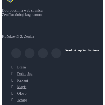
Dobrodošli na web stranicu
Zeničko-dobojskog kantona
Kučukovići 2, Zenica
Gradovi i općine Kantona
Breza
Doboj Jug
Kakanj
Maglaj
Olovo
Tešanj