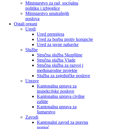
Ministarstvo za rad, socijalnu
politiku i izbjeglice
Ministarstvo unutrašnjih
poslova
Ostali organi
Uredi
Ured premijera
Ured za borbu protiv korupcije
Ured za javne nabavke
Službe
Stručna služba Skupštine
Stručna služba Vlade
Stručna služba za razvoj i
međunarodne projekte
Služba za zajedničke poslove
Uprave
Kantonalna uprava za
inspekcijske poslove
Kantonalna uprava civilne
zaštite
Kantonalna uprava za
šumarstvo
Zavodi
Kantonalni zavod za pravnu
pomoć