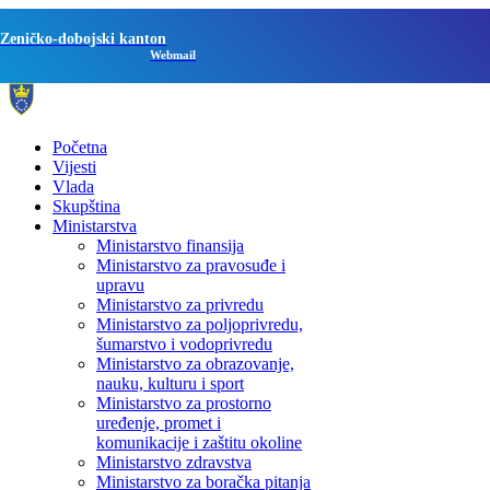
Zeničko-dobojski kanton
Webmail
Početna
Vijesti
Vlada
Skupština
Ministarstva
Ministarstvo finansija
Ministarstvo za pravosuđe i
upravu
Ministarstvo za privredu
Ministarstvo za poljoprivredu,
šumarstvo i vodoprivredu
Ministarstvo za obrazovanje,
nauku, kulturu i sport
Ministarstvo za prostorno
uređenje, promet i
komunikacije i zaštitu okoline
Ministarstvo zdravstva
Ministarstvo za boračka pitanja