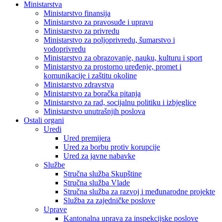
Ministarstva
Ministarstvo finansija
Ministarstvo za pravosuđe i upravu
Ministarstvo za privredu
Ministarstvo za poljoprivredu, šumarstvo i
vodoprivredu
Ministarstvo za obrazovanje, nauku, kulturu i sport
Ministarstvo za prostorno uređenje, promet i
komunikacije i zaštitu okoline
Ministarstvo zdravstva
Ministarstvo za boračka pitanja
Ministarstvo za rad, socijalnu politiku i izbjeglice
Ministarstvo unutrašnjih poslova
Ostali organi
Uredi
Ured premijera
Ured za borbu protiv korupcije
Ured za javne nabavke
Službe
Stručna služba Skupštine
Stručna služba Vlade
Stručna služba za razvoj i međunarodne projekte
Služba za zajedničke poslove
Uprave
Kantonalna uprava za inspekcijske poslove