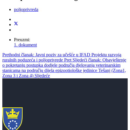
poljoprivreda
Preuzmi:
1. dokument
Prethodni članak: Javni poziv za učešće u IFAD Projektu razvoja
ruralnih poduzeća i poljoprivrede
Pret
Sljedeći članak: Obavještenje
o pokretanju postupka dodjele područja djelovanja veterinarskim
stanicama na području dijela epizootiološke jedinice Tešanj (Zona1,
Zona 3 i Zona 4)
Sljedeće