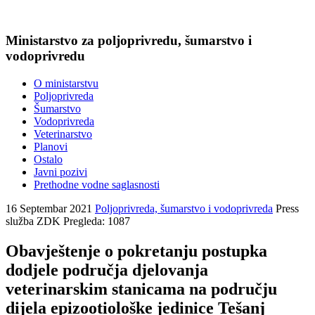
Ministarstvo za poljoprivredu, šumarstvo i
vodoprivredu
O ministarstvu
Poljoprivreda
Šumarstvo
Vodoprivreda
Veterinarstvo
Planovi
Ostalo
Javni pozivi
Prethodne vodne saglasnosti
16 Septembar 2021
Poljoprivreda, šumarstvo i vodoprivreda
Press
služba ZDK
Pregleda: 1087
Obavještenje o pokretanju postupka
dodjele područja djelovanja
veterinarskim stanicama na području
dijela epizootiološke jedinice Tešanj