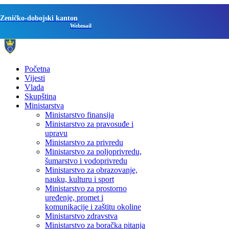
Zeničko-dobojski kanton
Webmail
Početna
Vijesti
Vlada
Skupština
Ministarstva
Ministarstvo finansija
Ministarstvo za pravosuđe i
upravu
Ministarstvo za privredu
Ministarstvo za poljoprivredu,
šumarstvo i vodoprivredu
Ministarstvo za obrazovanje,
nauku, kulturu i sport
Ministarstvo za prostorno
uređenje, promet i
komunikacije i zaštitu okoline
Ministarstvo zdravstva
Ministarstvo za boračka pitanja