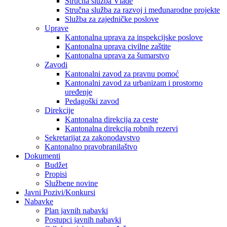
Stručna služba Vlade
Stručna služba za razvoj i međunarodne projekte
Služba za zajedničke poslove
Uprave
Kantonalna uprava za inspekcijske poslove
Kantonalna uprava civilne zaštite
Kantonalna uprava za šumarstvo
Zavodi
Kantonalni zavod za pravnu pomoć
Kantonalni zavod za urbanizam i prostorno
uređenje
Pedagoški zavod
Direkcije
Kantonalna direkcija za ceste
Kantonalna direkcija robnih rezervi
Sekretarijat za zakonodavstvo
Kantonalno pravobranilaštvo
Dokumenti
Budžet
Propisi
Službene novine
Javni Pozivi/Konkursi
Nabavke
Plan javnih nabavki
Postupci javnih nabavki