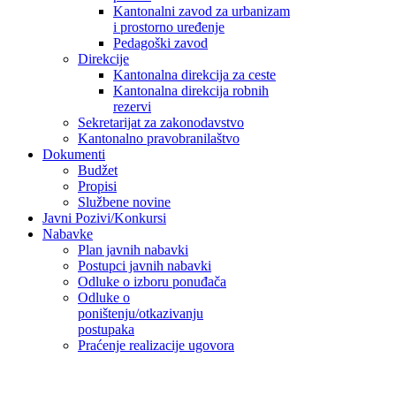
Kantonalni zavod za urbanizam
i prostorno uređenje
Pedagoški zavod
Direkcije
Kantonalna direkcija za ceste
Kantonalna direkcija robnih
rezervi
Sekretarijat za zakonodavstvo
Kantonalno pravobranilaštvo
Dokumenti
Budžet
Propisi
Službene novine
Javni Pozivi/Konkursi
Nabavke
Plan javnih nabavki
Postupci javnih nabavki
Odluke o izboru ponuđača
Odluke o
poništenju/otkazivanju
postupaka
Praćenje realizacije ugovora