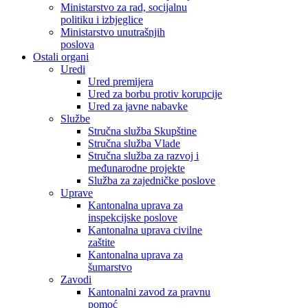
Ministarstvo za rad, socijalnu
politiku i izbjeglice
Ministarstvo unutrašnjih
poslova
Ostali organi
Uredi
Ured premijera
Ured za borbu protiv korupcije
Ured za javne nabavke
Službe
Stručna služba Skupštine
Stručna služba Vlade
Stručna služba za razvoj i
međunarodne projekte
Služba za zajedničke poslove
Uprave
Kantonalna uprava za
inspekcijske poslove
Kantonalna uprava civilne
zaštite
Kantonalna uprava za
šumarstvo
Zavodi
Kantonalni zavod za pravnu
pomoć