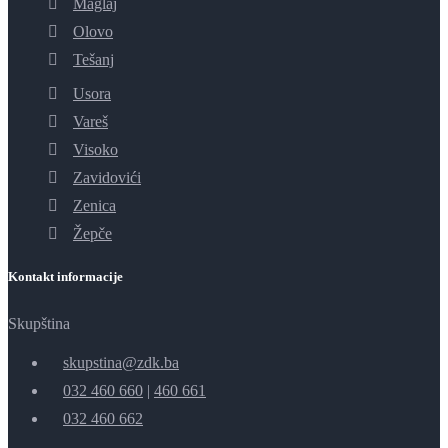
Maglaj
Olovo
Tešanj
Usora
Vareš
Visoko
Zavidovići
Zenica
Žepče
Kontakt informacije
Skupština
skupstina@zdk.ba
032 460 660
|
460 661
032 460 662