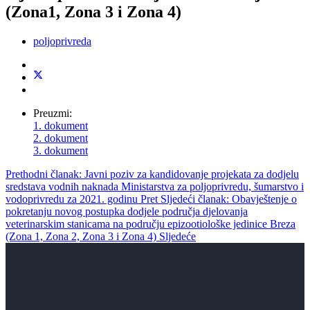
(Zona1, Zona 3 i Zona 4)
poljoprivreda
Preuzmi:
1. dokument
2. dokument
3. dokument
Prethodni članak: Javni poziv za kandidovanje projekata za dodjelu
sredstava vodnih naknada Ministarstva za poljoprivredu, šumarstvo i
vodoprivredu za 2021. godinu
Pret
Sljedeći članak: Obavještenje o
pokretanju novog postupka dodjele područja djelovanja
veterinarskim stanicama na području epizootiološke jedinice Breza
(Zona 1, Zona 2, Zona 3 i Zona 4)
Sljedeće