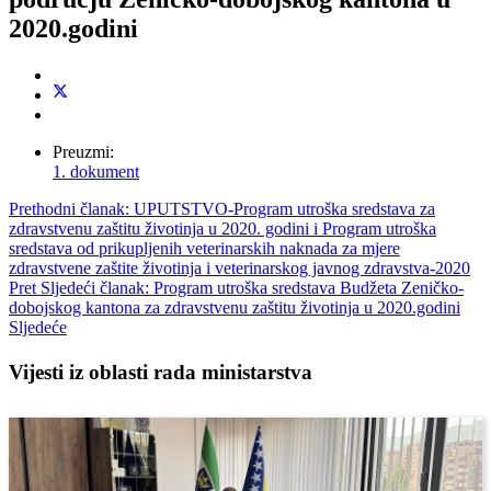
2020.godini
Preuzmi:
1. dokument
Prethodni članak: UPUTSTVO-Program utroška sredstava za
zdravstvenu zaštitu životinja u 2020. godini i Program utroška
sredstava od prikupljenih veterinarskih naknada za mjere
zdravstvene zaštite životinja i veterinarskog javnog zdravstva-2020
Pret
Sljedeći članak: Program utroška sredstava Budžeta Zeničko-
dobojskog kantona za zdravstvenu zaštitu životinja u 2020.godini
Sljedeće
Vijesti iz oblasti rada ministarstva