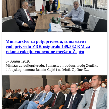
Ministarstvo za poljoprivredu, šumarstvo i
vodoprivredu ZDK osiguralo 149.382 KM za
rekonstrukciju vodovodne mreže u Žepču
07 August 2026
Ministar za poljoprivredu, šumarstvo i vodoprivredu Zeničko-
dobojskog kantona Jasmin Čajić i načelnik Općine Ž...