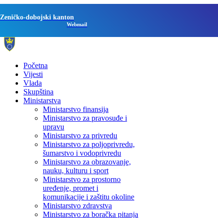
Zeničko-dobojski kanton
Webmail
Početna
Vijesti
Vlada
Skupština
Ministarstva
Ministarstvo finansija
Ministarstvo za pravosuđe i
upravu
Ministarstvo za privredu
Ministarstvo za poljoprivredu,
šumarstvo i vodoprivredu
Ministarstvo za obrazovanje,
nauku, kulturu i sport
Ministarstvo za prostorno
uređenje, promet i
komunikacije i zaštitu okoline
Ministarstvo zdravstva
Ministarstvo za boračka pitanja