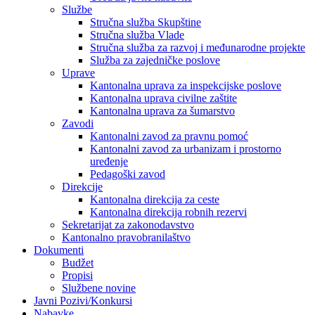
Službe
Stručna služba Skupštine
Stručna služba Vlade
Stručna služba za razvoj i međunarodne projekte
Služba za zajedničke poslove
Uprave
Kantonalna uprava za inspekcijske poslove
Kantonalna uprava civilne zaštite
Kantonalna uprava za šumarstvo
Zavodi
Kantonalni zavod za pravnu pomoć
Kantonalni zavod za urbanizam i prostorno
uređenje
Pedagoški zavod
Direkcije
Kantonalna direkcija za ceste
Kantonalna direkcija robnih rezervi
Sekretarijat za zakonodavstvo
Kantonalno pravobranilaštvo
Dokumenti
Budžet
Propisi
Službene novine
Javni Pozivi/Konkursi
Nabavke