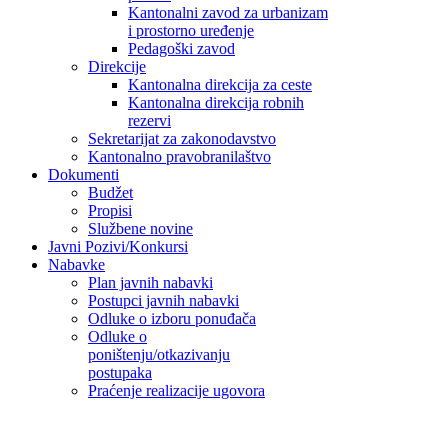
Kantonalni zavod za urbanizam
i prostorno uređenje
Pedagoški zavod
Direkcije
Kantonalna direkcija za ceste
Kantonalna direkcija robnih
rezervi
Sekretarijat za zakonodavstvo
Kantonalno pravobranilaštvo
Dokumenti
Budžet
Propisi
Službene novine
Javni Pozivi/Konkursi
Nabavke
Plan javnih nabavki
Postupci javnih nabavki
Odluke o izboru ponuđača
Odluke o
poništenju/otkazivanju
postupaka
Praćenje realizacije ugovora