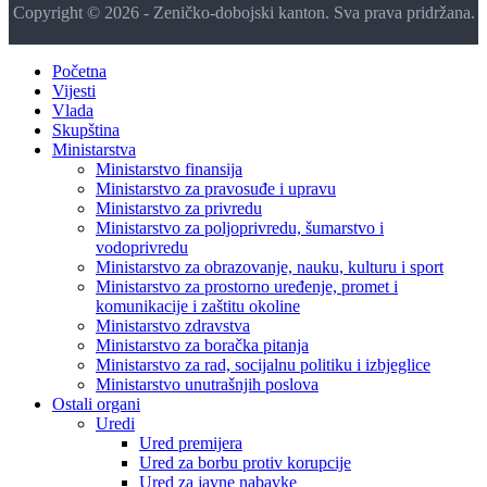
Copyright © 2026 - Zeničko-dobojski kanton. Sva prava pridržana.
Početna
Vijesti
Vlada
Skupština
Ministarstva
Ministarstvo finansija
Ministarstvo za pravosuđe i upravu
Ministarstvo za privredu
Ministarstvo za poljoprivredu, šumarstvo i
vodoprivredu
Ministarstvo za obrazovanje, nauku, kulturu i sport
Ministarstvo za prostorno uređenje, promet i
komunikacije i zaštitu okoline
Ministarstvo zdravstva
Ministarstvo za boračka pitanja
Ministarstvo za rad, socijalnu politiku i izbjeglice
Ministarstvo unutrašnjih poslova
Ostali organi
Uredi
Ured premijera
Ured za borbu protiv korupcije
Ured za javne nabavke