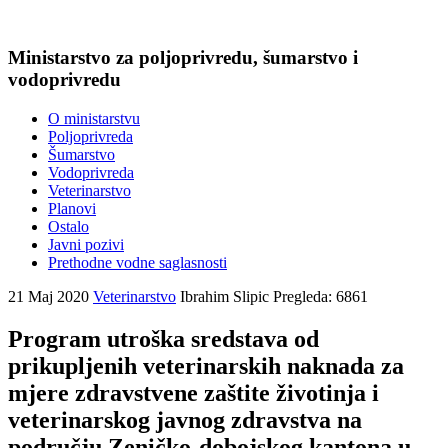
Ministarstvo za poljoprivredu, šumarstvo i
vodoprivredu
O ministarstvu
Poljoprivreda
Šumarstvo
Vodoprivreda
Veterinarstvo
Planovi
Ostalo
Javni pozivi
Prethodne vodne saglasnosti
21 Maj 2020
Veterinarstvo
Ibrahim Slipic
Pregleda: 6861
Program utroška sredstava od
prikupljenih veterinarskih naknada za
mjere zdravstvene zaštite životinja i
veterinarskog javnog zdravstva na
području Zeničko-dobojskog kantona u