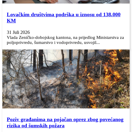
Lovačkim društvima podrška u iznosu od 138.000
KM
31 Juli 2026
Vlada Zeničko-dobojskog kantona, na prijedlog Ministarstva za
poljoprivredu, šumarstvo i vodoprivredu, usvojil...
Poziv građanima na pojačan oprez zbog povećanog
rizika od šumskih požara