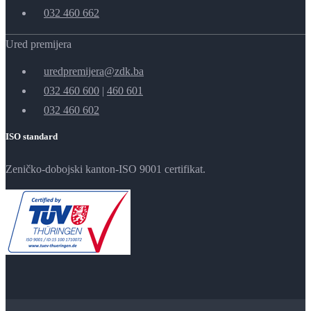
032 460 662
Ured premijera
uredpremijera@zdk.ba
032 460 600
|
460 601
032 460 602
ISO standard
Zeničko-dobojski kanton-ISO 9001 certifikat.