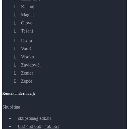
Kakanj
Maglaj
Olovo
Tešanj
Usora
Vareš
Visoko
Zavidovići
Zenica
Žepče
Kontakt informacije
Skupština
skupstina@zdk.ba
032 460 660
|
460 661