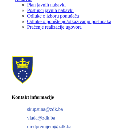
Plan javnih nabavki
Postupci javnih nabavki
Odluke o izboru ponuđača
Odluke o poništenju/otkazivanju postupaka
Praćenje realizacije ugovora
Kontakt informacije
skupstina@zdk.ba
vlada@zdk.ba
uredpremijera@zdk.ba