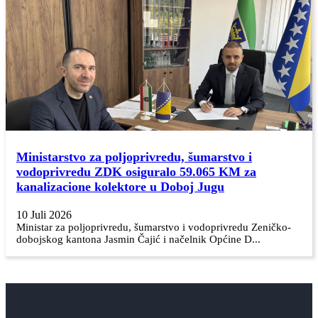
Ministarstvo za poljoprivredu, šumarstvo i
vodoprivredu ZDK osiguralo 59.065 KM za
kanalizacione kolektore u Doboj Jugu
10 Juli 2026
Ministar za poljoprivredu, šumarstvo i vodoprivredu Zeničko-
dobojskog kantona Jasmin Čajić i načelnik Općine D...