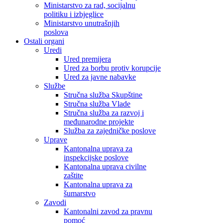
Ministarstvo za rad, socijalnu
politiku i izbjeglice
Ministarstvo unutrašnjih
poslova
Ostali organi
Uredi
Ured premijera
Ured za borbu protiv korupcije
Ured za javne nabavke
Službe
Stručna služba Skupštine
Stručna služba Vlade
Stručna služba za razvoj i
međunarodne projekte
Služba za zajedničke poslove
Uprave
Kantonalna uprava za
inspekcijske poslove
Kantonalna uprava civilne
zaštite
Kantonalna uprava za
šumarstvo
Zavodi
Kantonalni zavod za pravnu
pomoć