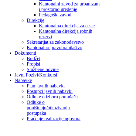
Kantonalni zavod za urbanizam
i prostorno uređenje
Pedagoški zavod
Direkcije
Kantonalna direkcija za ceste
Kantonalna direkcija robnih
rezervi
Sekretarijat za zakonodavstvo
Kantonalno pravobranilaštvo
Dokumenti
Budžet
Propisi
Službene novine
Javni Pozivi/Konkursi
Nabavke
Plan javnih nabavki
Postupci javnih nabavki
Odluke o izboru ponuđača
Odluke o
poništenju/otkazivanju
postupaka
Praćenje realizacije ugovora