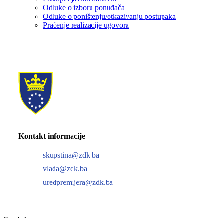
Odluke o izboru ponuđača
Odluke o poništenju/otkazivanju postupaka
Praćenje realizacije ugovora
Kontakt informacije
skupstina@zdk.ba
vlada@zdk.ba
uredpremijera@zdk.ba