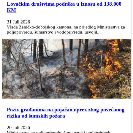
Lovačkim društvima podrška u iznosu od 138.000
KM
31 Juli 2026
Vlada Zeničko-dobojskog kantona, na prijedlog Ministarstva za
poljoprivredu, šumarstvo i vodoprivredu, usvojil...
Poziv građanima na pojačan oprez zbog povećanog
rizika od šumskih požara
20 Juli 2026
Ministarstvo za poljoprivredu, šumarstvo i vodoprivredu