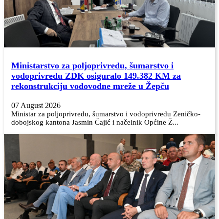
Ministarstvo za poljoprivredu, šumarstvo i
vodoprivredu ZDK osiguralo 149.382 KM za
rekonstrukciju vodovodne mreže u Žepču
07 August 2026
Ministar za poljoprivredu, šumarstvo i vodoprivredu Zeničko-
dobojskog kantona Jasmin Čajić i načelnik Općine Ž...