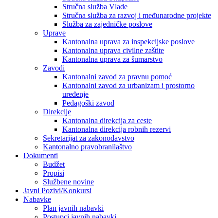
Stručna služba Vlade
Stručna služba za razvoj i međunarodne projekte
Služba za zajedničke poslove
Uprave
Kantonalna uprava za inspekcijske poslove
Kantonalna uprava civilne zaštite
Kantonalna uprava za šumarstvo
Zavodi
Kantonalni zavod za pravnu pomoć
Kantonalni zavod za urbanizam i prostorno
uređenje
Pedagoški zavod
Direkcije
Kantonalna direkcija za ceste
Kantonalna direkcija robnih rezervi
Sekretarijat za zakonodavstvo
Kantonalno pravobranilaštvo
Dokumenti
Budžet
Propisi
Službene novine
Javni Pozivi/Konkursi
Nabavke
Plan javnih nabavki
Postupci javnih nabavki