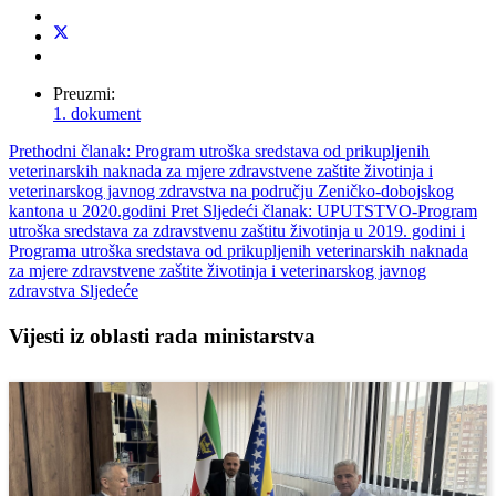
Preuzmi:
1. dokument
Prethodni članak: Program utroška sredstava od prikupljenih
veterinarskih naknada za mjere zdravstvene zaštite životinja i
veterinarskog javnog zdravstva na području Zeničko-dobojskog
kantona u 2020.godini
Pret
Sljedeći članak: UPUTSTVO-Program
utroška sredstava za zdravstvenu zaštitu životinja u 2019. godini i
Programa utroška sredstava od prikupljenih veterinarskih naknada
za mjere zdravstvene zaštite životinja i veterinarskog javnog
zdravstva
Sljedeće
Vijesti iz oblasti rada ministarstva