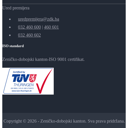
Ured premijera
uredpremijera@zdk.ba
032 460 600
|
460 601
032 460 602
ISO standard
Zeničko-dobojski kanton-ISO 9001 certifikat.
Copyright © 2026 - Zeničko-dobojski kanton. Sva prava pridržana.