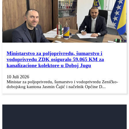
Ministarstvo za poljoprivredu, šumarstvo i
vodoprivredu ZDK osiguralo 59.065 KM za
kanalizacione kolektore u Doboj Jugu
10 Juli 2026
Ministar za poljoprivredu, šumarstvo i vodoprivredu Zeničko-
dobojskog kantona Jasmin Čajić i načelnik Općine D...