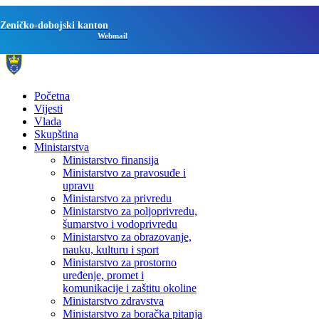
Zeničko-dobojski kanton
Webmail
Početna
Vijesti
Vlada
Skupština
Ministarstva
Ministarstvo finansija
Ministarstvo za pravosuđe i
upravu
Ministarstvo za privredu
Ministarstvo za poljoprivredu,
šumarstvo i vodoprivredu
Ministarstvo za obrazovanje,
nauku, kulturu i sport
Ministarstvo za prostorno
uređenje, promet i
komunikacije i zaštitu okoline
Ministarstvo zdravstva
Ministarstvo za boračka pitanja