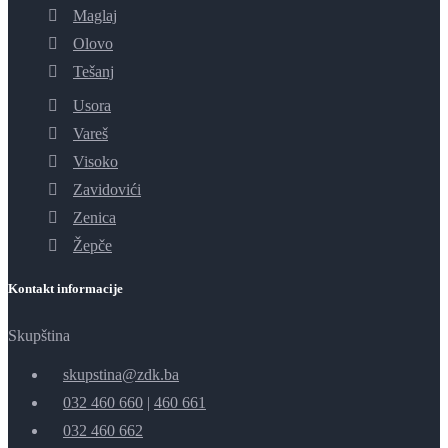
Maglaj
Olovo
Tešanj
Usora
Vareš
Visoko
Zavidovići
Zenica
Žepče
Kontakt informacije
Skupština
skupstina@zdk.ba
032 460 660
|
460 661
032 460 662