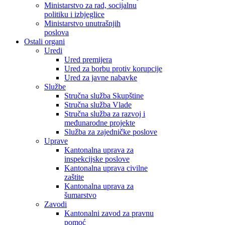
Ministarstvo za rad, socijalnu
politiku i izbjeglice
Ministarstvo unutrašnjih
poslova
Ostali organi
Uredi
Ured premijera
Ured za borbu protiv korupcije
Ured za javne nabavke
Službe
Stručna služba Skupštine
Stručna služba Vlade
Stručna služba za razvoj i
međunarodne projekte
Služba za zajedničke poslove
Uprave
Kantonalna uprava za
inspekcijske poslove
Kantonalna uprava civilne
zaštite
Kantonalna uprava za
šumarstvo
Zavodi
Kantonalni zavod za pravnu
pomoć