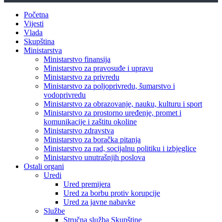
Početna
Vijesti
Vlada
Skupština
Ministarstva
Ministarstvo finansija
Ministarstvo za pravosuđe i upravu
Ministarstvo za privredu
Ministarstvo za poljoprivredu, šumarstvo i
vodoprivredu
Ministarstvo za obrazovanje, nauku, kulturu i sport
Ministarstvo za prostorno uređenje, promet i
komunikacije i zaštitu okoline
Ministarstvo zdravstva
Ministarstvo za boračka pitanja
Ministarstvo za rad, socijalnu politiku i izbjeglice
Ministarstvo unutrašnjih poslova
Ostali organi
Uredi
Ured premijera
Ured za borbu protiv korupcije
Ured za javne nabavke
Službe
Stručna služba Skupštine