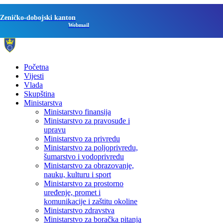
Zeničko-dobojski kanton
Webmail
Početna
Vijesti
Vlada
Skupština
Ministarstva
Ministarstvo finansija
Ministarstvo za pravosuđe i
upravu
Ministarstvo za privredu
Ministarstvo za poljoprivredu,
šumarstvo i vodoprivredu
Ministarstvo za obrazovanje,
nauku, kulturu i sport
Ministarstvo za prostorno
uređenje, promet i
komunikacije i zaštitu okoline
Ministarstvo zdravstva
Ministarstvo za boračka pitanja