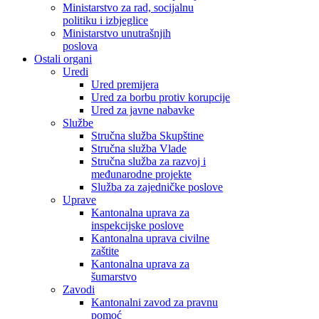
Ministarstvo za rad, socijalnu
politiku i izbjeglice
Ministarstvo unutrašnjih
poslova
Ostali organi
Uredi
Ured premijera
Ured za borbu protiv korupcije
Ured za javne nabavke
Službe
Stručna služba Skupštine
Stručna služba Vlade
Stručna služba za razvoj i
međunarodne projekte
Služba za zajedničke poslove
Uprave
Kantonalna uprava za
inspekcijske poslove
Kantonalna uprava civilne
zaštite
Kantonalna uprava za
šumarstvo
Zavodi
Kantonalni zavod za pravnu
pomoć