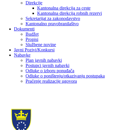
Direkcije
Kantonalna direkcija za ceste
Kantonalna direkcija robnih rezervi
Sekretarijat za zakonodavstvo
Kantonalno pravobranilaštvo
Dokumenti
Budžet
Propisi
Službene novine
Javni Pozivi/Konkursi
Nabavke
Plan javnih nabavki
Postupci javnih nabavki
Odluke o izboru ponuđača
Odluke o poništenju/otkazivanju postupaka
Praćenje realizacije ugovora