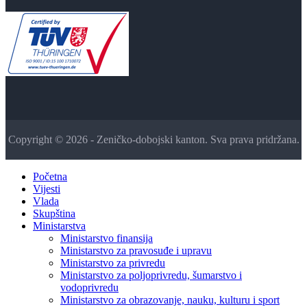
Copyright © 2026 - Zeničko-dobojski kanton. Sva prava pridržana.
Početna
Vijesti
Vlada
Skupština
Ministarstva
Ministarstvo finansija
Ministarstvo za pravosuđe i upravu
Ministarstvo za privredu
Ministarstvo za poljoprivredu, šumarstvo i
vodoprivredu
Ministarstvo za obrazovanje, nauku, kulturu i sport