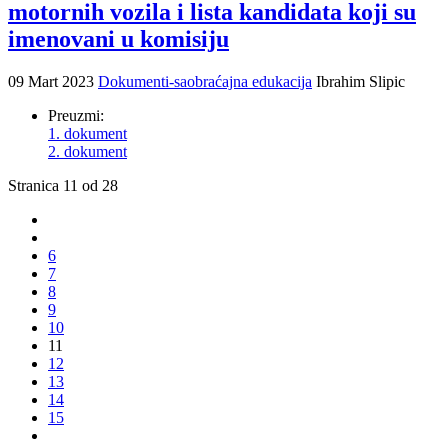
motornih vozila i lista kandidata koji su
imenovani u komisiju
09 Mart 2023
Dokumenti-saobraćajna edukacija
Ibrahim Slipic
Preuzmi:
1. dokument
2. dokument
Stranica 11 od 28
6
7
8
9
10
11
12
13
14
15