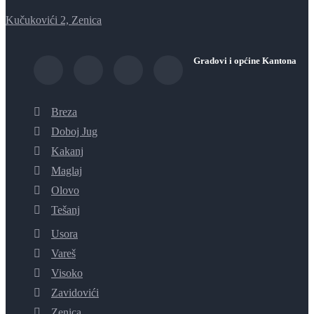
Kučukovići 2, Zenica
Gradovi i općine Kantona
Breza
Doboj Jug
Kakanj
Maglaj
Olovo
Tešanj
Usora
Vareš
Visoko
Zavidovići
Zenica