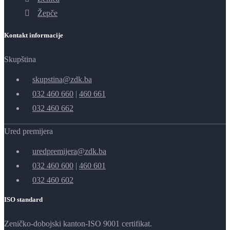
Žepče
Kontakt informacije
Skupština
skupstina@zdk.ba
032 460 660
|
460 661
032 460 662
Ured premijera
uredpremijera@zdk.ba
032 460 600
|
460 601
032 460 602
ISO standard
Zeničko-dobojski kanton-ISO 9001 certifikat.