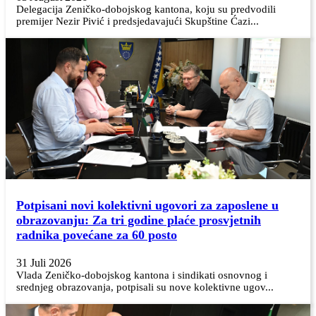
Delegacija Zeničko-dobojskog kantona, koju su predvodili
premijer Nezir Pivić i predsjedavajući Skupštine Ćazi...
Potpisani novi kolektivni ugovori za zaposlene u
obrazovanju: Za tri godine plaće prosvjetnih
radnika povećane za 60 posto
31 Juli 2026
Vlada Zeničko-dobojskog kantona i sindikati osnovnog i
srednjeg obrazovanja, potpisali su nove kolektivne ugov...