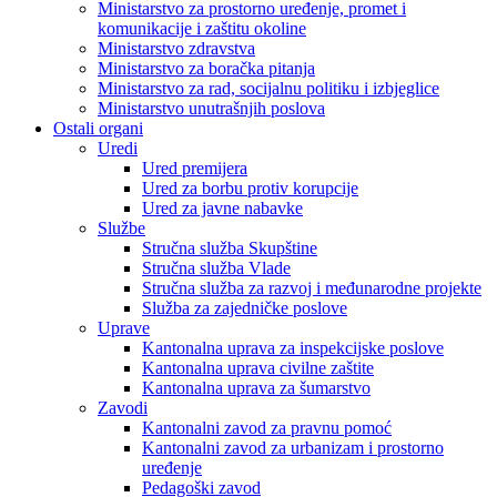
Ministarstvo za prostorno uređenje, promet i
komunikacije i zaštitu okoline
Ministarstvo zdravstva
Ministarstvo za boračka pitanja
Ministarstvo za rad, socijalnu politiku i izbjeglice
Ministarstvo unutrašnjih poslova
Ostali organi
Uredi
Ured premijera
Ured za borbu protiv korupcije
Ured za javne nabavke
Službe
Stručna služba Skupštine
Stručna služba Vlade
Stručna služba za razvoj i međunarodne projekte
Služba za zajedničke poslove
Uprave
Kantonalna uprava za inspekcijske poslove
Kantonalna uprava civilne zaštite
Kantonalna uprava za šumarstvo
Zavodi
Kantonalni zavod za pravnu pomoć
Kantonalni zavod za urbanizam i prostorno
uređenje
Pedagoški zavod