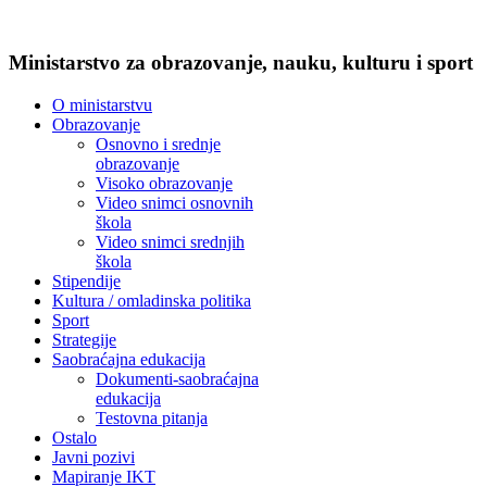
Ministarstvo za obrazovanje, nauku, kulturu i sport
O ministarstvu
Obrazovanje
Osnovno i srednje
obrazovanje
Visoko obrazovanje
Video snimci osnovnih
škola
Video snimci srednjih
škola
Stipendije
Kultura / omladinska politika
Sport
Strategije
Saobraćajna edukacija
Dokumenti-saobraćajna
edukacija
Testovna pitanja
Ostalo
Javni pozivi
Mapiranje IKT