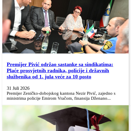
Premijer Pivić održao sastanke sa sindikatima:
Plaće prosvjetnih radnika, policije i državnih
službenika od 1. jula veće za 10 posto
31 Juli 2026
Premijer Zeničko-dobojskog kantona Nezir Pivić, zajedno s
ministrima policije Emirom Vračom, finansija Dženano...