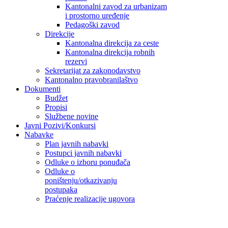
Kantonalni zavod za urbanizam
i prostorno uređenje
Pedagoški zavod
Direkcije
Kantonalna direkcija za ceste
Kantonalna direkcija robnih
rezervi
Sekretarijat za zakonodavstvo
Kantonalno pravobranilaštvo
Dokumenti
Budžet
Propisi
Službene novine
Javni Pozivi/Konkursi
Nabavke
Plan javnih nabavki
Postupci javnih nabavki
Odluke o izboru ponuđača
Odluke o
poništenju/otkazivanju
postupaka
Praćenje realizacije ugovora