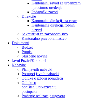
Kantonalni zavod za urbanizam
i prostorno uređenje
Pedagoški zavod
Direkcije
Kantonalna direkcija za ceste
Kantonalna direkcija robnih
rezervi
Sekretarijat za zakonodavstvo
Kantonalno pravobranilaštvo
Dokumenti
Budžet
Propisi
Službene novine
Javni Pozivi/Konkursi
Nabavke
Plan javnih nabavki
Postupci javnih nabavki
Odluke o izboru ponuđača
Odluke o
poništenju/otkazivanju
postupaka
Praćenje realizacije ugovora