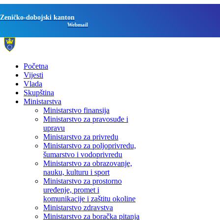
Zeničko-dobojski kanton
Webmail
Početna
Vijesti
Vlada
Skupština
Ministarstva
Ministarstvo finansija
Ministarstvo za pravosuđe i
upravu
Ministarstvo za privredu
Ministarstvo za poljoprivredu,
šumarstvo i vodoprivredu
Ministarstvo za obrazovanje,
nauku, kulturu i sport
Ministarstvo za prostorno
uređenje, promet i
komunikacije i zaštitu okoline
Ministarstvo zdravstva
Ministarstvo za boračka pitanja