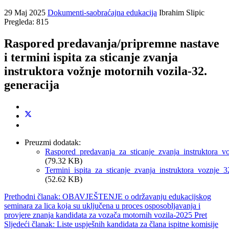
29 Maj 2025
Dokumenti-saobraćajna edukacija
Ibrahim Slipic
Pregleda: 815
Raspored predavanja/pripremne nastave
i termini ispita za sticanje zvanja
instruktora vožnje motornih vozila-32.
generacija
Preuzmi dodatak:
Raspored_predavanja_za_sticanje_zvanja_instruktora_vo
(79.32 KB)
Termini_ispita_za_sticanje_zvanja_instruktora_voznje_3
(52.62 KB)
Prethodni članak: OBAVJEŠTENJE o održavanju edukacijskog
seminara za lica koja su uključena u proces osposobljavanja i
provjere znanja kandidata za vozača motornih vozila-2025
Pret
Sljedeći članak: Liste uspješnih kandidata za člana ispitne komisije