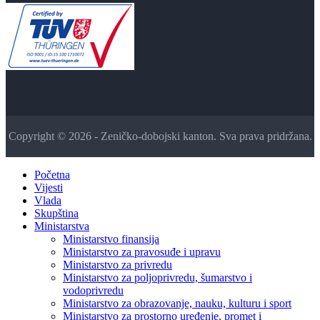
Copyright © 2026 - Zeničko-dobojski kanton. Sva prava pridržana.
Početna
Vijesti
Vlada
Skupština
Ministarstva
Ministarstvo finansija
Ministarstvo za pravosuđe i upravu
Ministarstvo za privredu
Ministarstvo za poljoprivredu, šumarstvo i
vodoprivredu
Ministarstvo za obrazovanje, nauku, kulturu i sport
Ministarstvo za prostorno uređenje, promet i