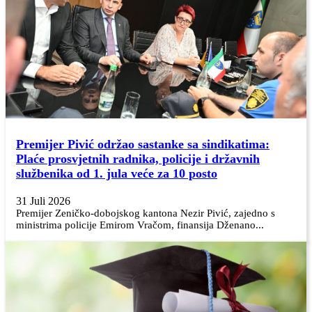
Premijer Pivić održao sastanke sa sindikatima:
Plaće prosvjetnih radnika, policije i državnih
službenika od 1. jula veće za 10 posto
31 Juli 2026
Premijer Zeničko-dobojskog kantona Nezir Pivić, zajedno s
ministrima policije Emirom Vračom, finansija Dženano...