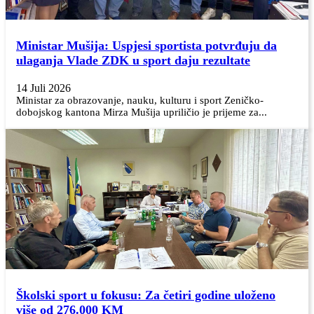
Ministar Mušija: Uspjesi sportista potvrđuju da
ulaganja Vlade ZDK u sport daju rezultate
14 Juli 2026
Ministar za obrazovanje, nauku, kulturu i sport Zeničko-
dobojskog kantona Mirza Mušija upriličio je prijeme za...
Školski sport u fokusu: Za četiri godine uloženo
više od 276.000 KM