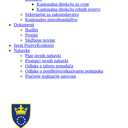
Kantonalna direkcija za ceste
Kantonalna direkcija robnih rezervi
Sekretarijat za zakonodavstvo
Kantonalno pravobranilaštvo
Dokumenti
Budžet
Propisi
Službene novine
Javni Pozivi/Konkursi
Nabavke
Plan javnih nabavki
Postupci javnih nabavki
Odluke o izboru ponuđača
Odluke o poništenju/otkazivanju postupaka
Praćenje realizacije ugovora