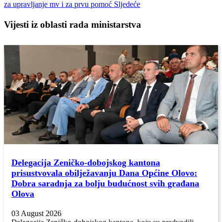
za upravljanje mv i za prvu pomoć
Sljedeće
Vijesti iz oblasti rada ministarstva
Delegacija Zeničko-dobojskog kantona
prisustvovala obilježavanju Dana Općine Olovo:
Dobra saradnja za bolju budućnost svih građana
Olova
03 August 2026
Delegacija Zeničko-dobojskog kantona, koju su predvodili