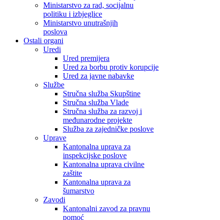
Ministarstvo za rad, socijalnu
politiku i izbjeglice
Ministarstvo unutrašnjih
poslova
Ostali organi
Uredi
Ured premijera
Ured za borbu protiv korupcije
Ured za javne nabavke
Službe
Stručna služba Skupštine
Stručna služba Vlade
Stručna služba za razvoj i
međunarodne projekte
Služba za zajedničke poslove
Uprave
Kantonalna uprava za
inspekcijske poslove
Kantonalna uprava civilne
zaštite
Kantonalna uprava za
šumarstvo
Zavodi
Kantonalni zavod za pravnu
pomoć