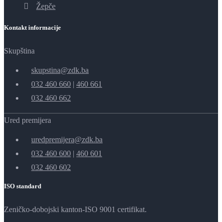
Žepče
Kontakt informacije
Skupština
skupstina@zdk.ba
032 460 660
|
460 661
032 460 662
Ured premijera
uredpremijera@zdk.ba
032 460 600
|
460 601
032 460 602
ISO standard
Zeničko-dobojski kanton-ISO 9001 certifikat.