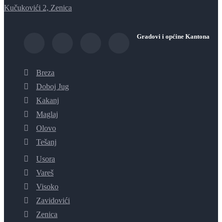
Kučukovići 2, Zenica
Gradovi i općine Kantona
Breza
Doboj Jug
Kakanj
Maglaj
Olovo
Tešanj
Usora
Vareš
Visoko
Zavidovići
Zenica