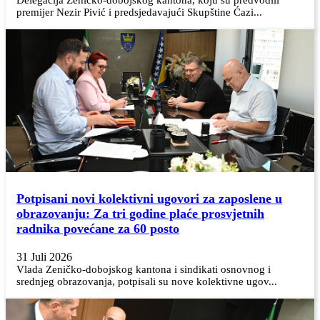
premijer Nezir Pivić i predsjedavajući Skupštine Ćazi...
Potpisani novi kolektivni ugovori za zaposlene u
obrazovanju: Za tri godine plaće prosvjetnih
radnika povećane za 60 posto
31 Juli 2026
Vlada Zeničko-dobojskog kantona i sindikati osnovnog i
srednjeg obrazovanja, potpisali su nove kolektivne ugov...