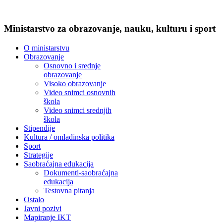
Ministarstvo za obrazovanje, nauku, kulturu i sport
O ministarstvu
Obrazovanje
Osnovno i srednje
obrazovanje
Visoko obrazovanje
Video snimci osnovnih
škola
Video snimci srednjih
škola
Stipendije
Kultura / omladinska politika
Sport
Strategije
Saobraćajna edukacija
Dokumenti-saobraćajna
edukacija
Testovna pitanja
Ostalo
Javni pozivi
Mapiranje IKT