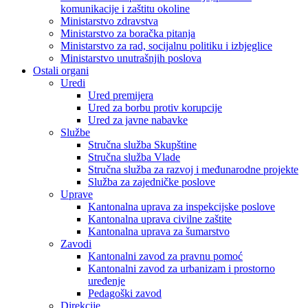
komunikacije i zaštitu okoline
Ministarstvo zdravstva
Ministarstvo za boračka pitanja
Ministarstvo za rad, socijalnu politiku i izbjeglice
Ministarstvo unutrašnjih poslova
Ostali organi
Uredi
Ured premijera
Ured za borbu protiv korupcije
Ured za javne nabavke
Službe
Stručna služba Skupštine
Stručna služba Vlade
Stručna služba za razvoj i međunarodne projekte
Služba za zajedničke poslove
Uprave
Kantonalna uprava za inspekcijske poslove
Kantonalna uprava civilne zaštite
Kantonalna uprava za šumarstvo
Zavodi
Kantonalni zavod za pravnu pomoć
Kantonalni zavod za urbanizam i prostorno
uređenje
Pedagoški zavod
Direkcije